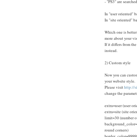
- "PS3" are searched
In "user oriented" b
In "site oriented" b
Which one is better
more about your vis
If it differs from t
instead.
2) Custom style
Now you can customiz
your website style.
Please visit
http://
change the paramet
extra=user (user ori
extra=site (site orie
limit=30 (number of
background_color=FF
round corners)
border_color=99999