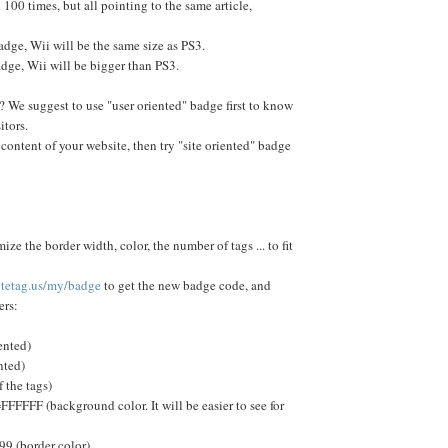
 100 times, but all pointing to the same article,
adge, Wii will be the same size as PS3.
adge, Wii will be bigger than PS3.
? We suggest to use "user oriented" badge first to know
itors.
he content of your website, then try "site oriented" badge
e the border width, color, the number of tags ... to fit
sitetag.us/my/badge
to get the new badge code, and
ers:
ented)
nted)
 the tags)
FFFF (background color. It will be easier to see for
9 (border color)