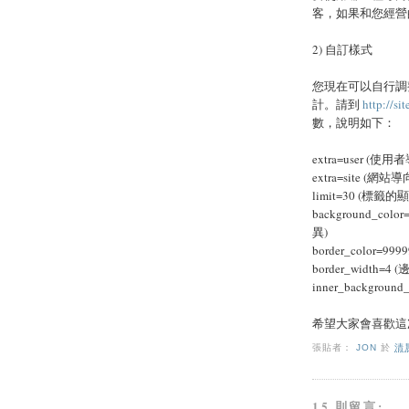
客，如果和您經營
2) 自訂樣式
您現在可以自行調
計。請到
http://si
數，說明如下：
extra=user (使用
extra=site (網站導
limit=30 (標籤
background_
異)
border_color=99
border_width=4
inner_backgrou
希望大家會喜歡這
張貼者：
JON
於
清晨
15 則留言: