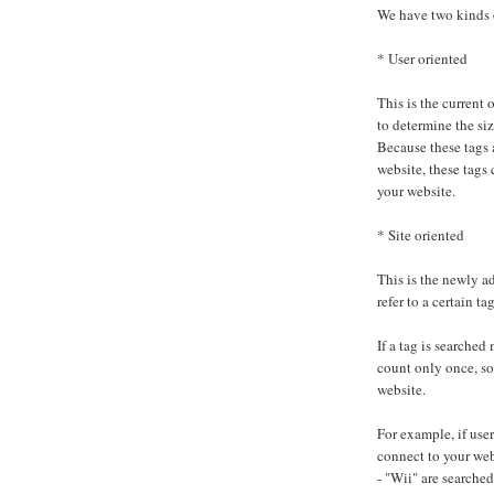
We have two kinds 
* User oriented
This is the current 
to determine the siz
Because these tags 
website, these tags 
your website.
* Site oriented
This is the newly a
refer to a certain tag
If a tag is searched
count only once, so
website.
For example, if use
connect to your web
- "Wii" are searched