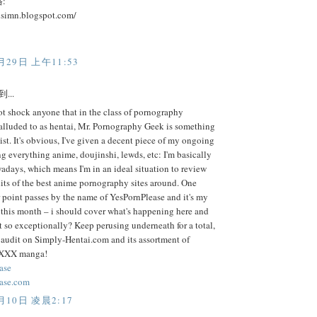
:
usimn.blogspot.com/
月29日 上午11:53
...
ot shock anyone that in the class of pornography
alluded to as hentai, Mr. Pornography Geek is something
list. It's obvious, I've given a decent piece of my ongoing
ing everything anime, doujinshi, lewds, etc: I'm basically
days, which means I'm in an ideal situation to review
its of the best anime pornography sites around. One
 point passes by the name of YesPornPlease and it's my
 this month – i should cover what's happening here and
it so exceptionally? Keep perusing underneath for a total,
 audit on Simply-Hentai.com and its assortment of
 XXX manga!
ase
ase.com
月10日 凌晨2:17