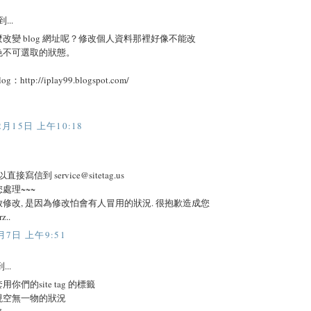
...
改變 blog 網址呢？修改個人資料那裡好像不能改
色不可選取的狀態。
http://iplay99.blogspot.com/
2月15日 上午10:18
可以直接寫信到
service@sitetag.us
處理~~~
修改, 是因為修改怕會有人冒用的狀況. 很抱歉造成您
z..
月7日 上午9:51
...
你們的site tag 的標籤
現空無一物的狀況