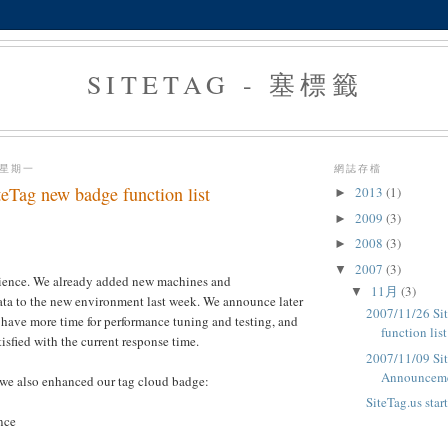
SITETAG - 塞標籤
 星期一
網誌存檔
eTag new badge function list
2013
(1)
►
2009
(3)
►
2008
(3)
►
2007
(3)
▼
tience. We already added new machines and
11月
(3)
▼
ata to the new environment last week. We announce later
2007/11/26 Si
have more time for performance tuning and testing, and
function list
isfied with the current response time.
2007/11/09 Si
Announcem
 we also enhanced our tag cloud badge:
SiteTag.us star
nce