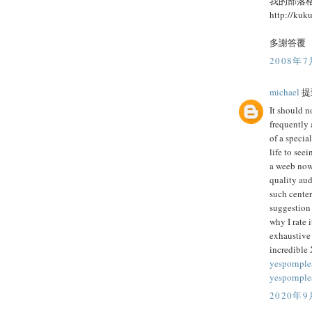
我的部落格
http://kuk
多謝答覆
2008年7
michael
提到
It should n
frequently 
of a specia
life to see
a weeb nowa
quality aud
such center
suggestion
why I rate 
exhaustive
incredible
yespornple
yespornple
2020年9