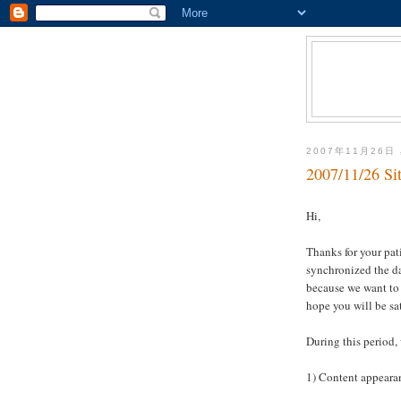
2007年11月26日
2007/11/26 Sit
Hi,
Thanks for your pa
synchronized the d
because we want to 
hope you will be sat
During this period,
1) Content appeara