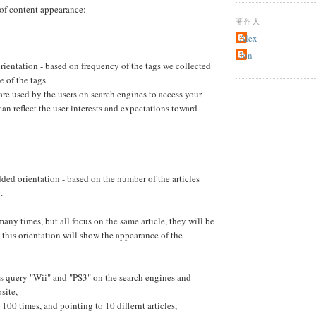
of content appearance:
著作人
Alex
Jon
orientation - based on frequency of the tags we collected
e of the tags.
are used by the users on search engines to access your
can reflect the user interests and expectations toward
dded orientation - based on the number of the articles
.
 many times, but all focus on the same article, they will be
 this orientation will show the appearance of the
rs query "Wii" and "PS3" on the search engines and
site,
 100 times, and pointing to 10 differnt articles,