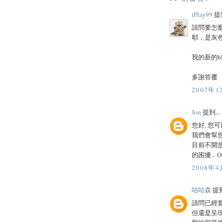
iPlay99
提到
請問要怎麼
耶，是灰
我的新的blog：
多謝答覆
2007年1
Jon
提到...
您好, 您
我們會幫您
目前不開放
的困擾... Or
2008年4
咕咕森
提到
請問已經套用
但還是呈