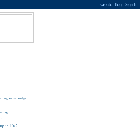
teTag new badge
teTag
ent
tup in 10/2