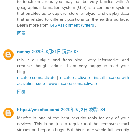
to touch on areas you may not be very familiar with. A
geographic information system (GIS) is a computer system
that enables us to capture, store, analyze, and display data
that is related to different positions on the earth’s surface.
Learn more from
GIS Assignment Writers
.
回覆
remmy
2020年8月31日 清晨5:07
this is a unique and fress blog.. very informative and
creative thought admin…I am very happy to read your
blog..
mcafee.com/activate
|
mcafee activate
|
install mcafee with
activation code
|
www.mcafee.com/activate
回覆
https://ymcafee.com/
2020年9月2日 凌晨1:34
McAfee is one of the best security tools for any of your
devices. This is not just a regular tool that removes small
viruses and reports bugs. But this is one whole full security