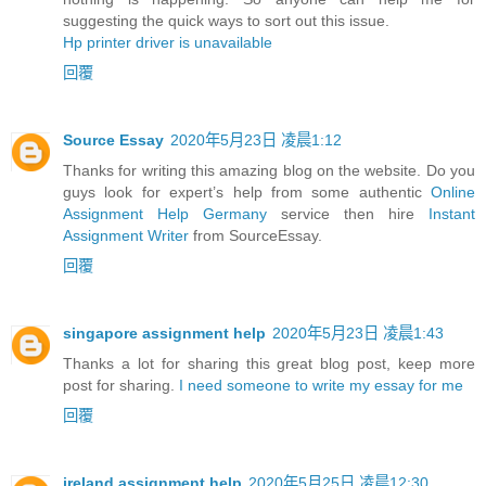
suggesting the quick ways to sort out this issue.
Hp printer driver is unavailable
回覆
Source Essay
2020年5月23日 凌晨1:12
Thanks for writing this amazing blog on the website. Do you
guys look for expert’s help from some authentic
Online
Assignment Help Germany
service then hire
Instant
Assignment Writer
from SourceEssay.
回覆
singapore assignment help
2020年5月23日 凌晨1:43
Thanks a lot for sharing this great blog post, keep more
post for sharing.
I need someone to write my essay for me
回覆
ireland assignment help
2020年5月25日 凌晨12:30