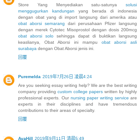
Store Yang Menyediakan satu-satunya
solusi
menggugurkan kandungan
yang berada di indonesia
dengan obat yang di import langsung dari amerika atau
obat aborsi semarang
dari perusahaan Pfizer langsung
dengan merek Cytotec Misoprostol dengan dosis 200mcg
obat aborsi solo
sehingga dapat di buktikan langsung
keaslianya, Obat Aborsi ini mampu
obat aborsi asli
surabaya
dengan Obat Aborsi jenis ini.
回覆
Puremelda
2019年7月26日 凌晨4:24
Are you seeking essay writing help? We are the best writing
company providing
custom college papers
written by highly
professional experts. Our
nursing paper writing service
are
experts in their disciplines and have tremendous
contributions to their areas of specialty.
回覆
AvaHill
2019年9月11日 清晨5:49