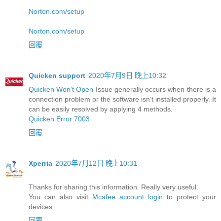
Norton.com/setup
Norton.com/setup
回覆
Quicken support
2020年7月9日 晚上10:32
Quicken Won’t Open
Issue generally occurs when there is a
connection problem or the software isn’t installed properly. It
can be easily resolved by applying 4 methods.
Quicken Error 7003
回覆
Xperria
2020年7月12日 晚上10:31
Thanks for sharing this information. Really very useful.
You can also visit
Mcafee account login
to protect your
devices.
回覆