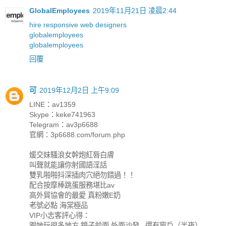
GlobalEmployees
2019年11月21日 凌晨2:44
hire responsive web designers
globalemployees
globalemployees
回覆
可
2019年12月2日 上午9:09
LINE：av1359
Skype：keke741963
Telegram：av3p6688
官網：3p6688.com/forum.php
媛交妹騷浪女幹炮紅唇白膚
叫聲就能讓你射國語淫話
雙乳啪啪抖深插肉穴絕勿錯過！！
配合按摩棒跳蛋服務堪比av
高外貿協會的最愛 真粉嫩E奶
老號必點 海棠極品
VIP小志客評心得：
跟她玩很多地方 鏡子前面 外面沙發...還有窗戶（半夜）