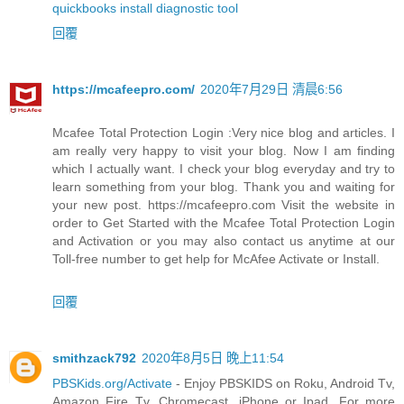
quickbooks install diagnostic tool
回覆
https://mcafeepro.com/
2020年7月29日 清晨6:56
Mcafee Total Protection Login :Very nice blog and articles. I
am really very happy to visit your blog. Now I am finding
which I actually want. I check your blog everyday and try to
learn something from your blog. Thank you and waiting for
your new post. https://mcafeepro.com Visit the website in
order to Get Started with the Mcafee Total Protection Login
and Activation or you may also contact us anytime at our
Toll-free number to get help for McAfee Activate or Install.
回覆
smithzack792
2020年8月5日 晚上11:54
PBSKids.org/Activate
- Enjoy PBSKIDS on Roku, Android Tv,
Amazon Fire Tv, Chromecast, iPhone or Ipad. For more