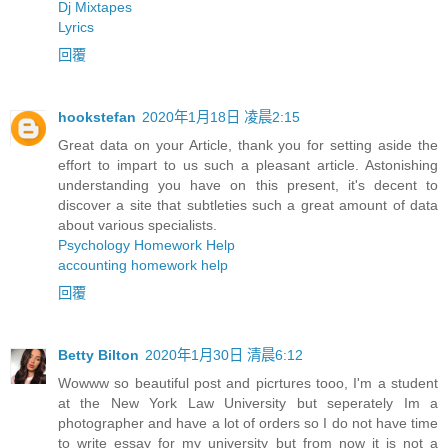
Dj Mixtapes
Lyrics
回覆
hookstefan
2020年1月18日 凌晨2:15
Great data on your Article, thank you for setting aside the
effort to impart to us such a pleasant article. Astonishing
understanding you have on this present, it's decent to
discover a site that subtleties such a great amount of data
about various specialists.
Psychology Homework Help
accounting homework help
回覆
Betty Bilton
2020年1月30日 清晨6:12
Wowww so beautiful post and picrtures tooo, I'm a student
at the New York Law University but seperately Im a
photographer and have a lot of orders so I do not have time
to write essay for my university but from now it is not a