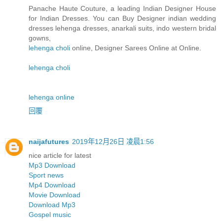
Panache Haute Couture, a leading Indian Designer House
for Indian Dresses. You can Buy Designer indian wedding
dresses lehenga dresses, anarkali suits, indo western bridal
gowns,
lehenga choli
online, Designer Sarees Online at Online.
lehenga choli
lehenga online
回覆
naijafutures
2019年12月26日 凌晨1:56
nice article for latest
Mp3 Download
Sport news
Mp4 Download
Movie Download
Download Mp3
Gospel music