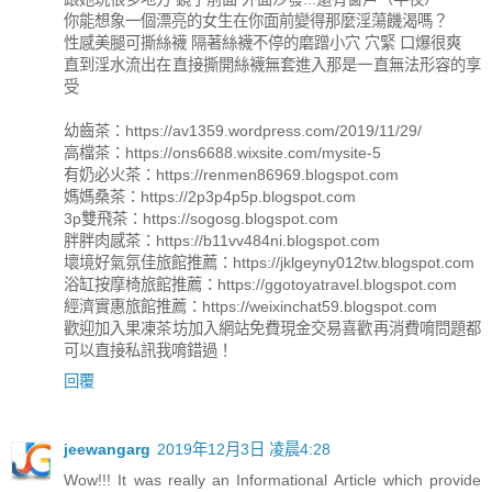
你能想象一個漂亮的女生在你面前變得那麼淫蕩饑渴嗎？
性感美腿可撕絲襪 隔著絲襪不停的磨蹭小穴 穴緊 口爆很爽
直到淫水流出在直接撕開絲襪無套進入那是一直無法形容的享
受
幼齒茶：https://av1359.wordpress.com/2019/11/29/
高檔茶：https://ons6688.wixsite.com/mysite-5
有奶必火茶：https://renmen86969.blogspot.com
媽媽桑茶：https://2p3p4p5p.blogspot.com
3p雙飛茶：https://sogosg.blogspot.com
胖胖肉感茶：https://b11vv484ni.blogspot.com
壞境好氣氛佳旅館推薦：https://jklgeyny012tw.blogspot.com
浴缸按摩椅旅館推薦：https://ggotoyatravel.blogspot.com
經濟實惠旅館推薦：https://weixinchat59.blogspot.com
歡迎加入果凍茶坊加入網站免費現金交易喜歡再消費唷問題都
可以直接私訊我唷錯過！
回覆
jeewangarg
2019年12月3日 凌晨4:28
Wow!!! It was really an Informational Article which provide