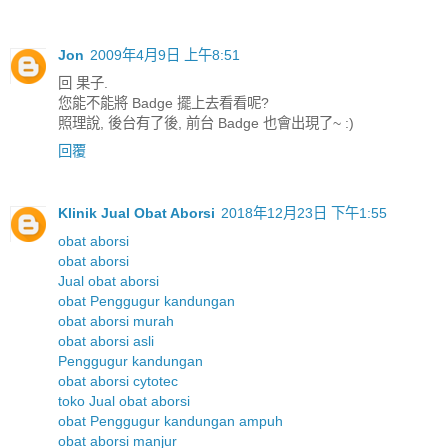
Jon
2009年4月9日 上午8:51
回 果子.
您能不能將 Badge 擺上去看看呢?
照理說, 後台有了後, 前台 Badge 也會出現了~ :)
回覆
Klinik Jual Obat Aborsi
2018年12月23日 下午1:55
obat aborsi
obat aborsi
Jual obat aborsi
obat Penggugur kandungan
obat aborsi murah
obat aborsi asli
Penggugur kandungan
obat aborsi cytotec
toko Jual obat aborsi
obat Penggugur kandungan ampuh
obat aborsi manjur