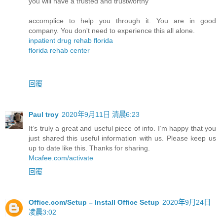
you will have a trusted and trustworthy
accomplice to help you through it. You are in good
company. You don't need to experience this all alone.
inpatient drug rehab florida
florida rehab center
回覆
Paul troy
2020年9月11日 清晨6:23
It’s truly a great and useful piece of info. I’m happy that you
just shared this useful information with us. Please keep us
up to date like this. Thanks for sharing.
Mcafee.com/activate
回覆
Office.com/Setup – Install Office Setup
2020年9月24日
凌晨3:02