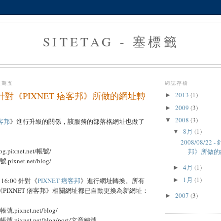
SITETAG - 塞標籤
星期五
網誌存檔
22 - 針對《PIXNET 痞客邦》所做的網址轉
2013
(1)
►
2009
(3)
►
2008
(3)
▼
痞客邦
》進行升級的關係，該服務的部落格網址也做了
8月
(1)
▼
2008/08/22
g.pixnet.net/帳號/
邦》所做的
pixnet.net/blog/
4月
(1)
►
1月
(1)
2 16:00 針對《
PIXNET 痞客邦
》進行網址轉換。所有
►
註冊的《PIXNET 痞客邦》相關網址都已自動更換為新網址：
2007
(3)
►
號.pixnet.net/blog/
帳號.pixnet.net/blog/post/文章編號