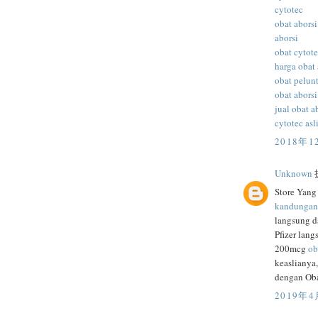
cytotec
obat aborsi
aborsi
obat cytot
harga obat 
obat pelunt
obat aborsi
jual obat a
cytotec asl
2018年1
Unknown
提
Store Yang
kandungan
langsung d
Pfizer lan
200mcg
ob
keaslianya
dengan Obat
2019年4