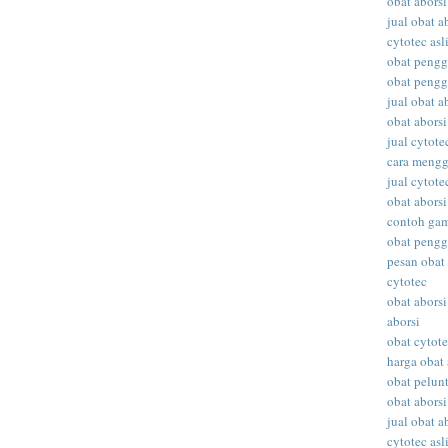
obat aborsi
jual obat a
cytotec asl
obat peng
obat peng
jual obat ab
obat abors
jual cytote
cara meng
jual cytote
obat aborsi
contoh gam
obat peng
pesan obat 
cytotec
obat aborsi
aborsi
obat cytot
harga obat 
obat pelunt
obat aborsi
jual obat a
cytotec asl