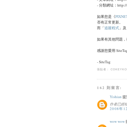
- 分類網址：http://
如果您是《
PIXN
否有正常更新。
而「
追蹤程式
」及
如果有其他問題，
感謝您愛用 SiteTa
- SiteTag
張貼者：
COKEYK
162 則留言:
Yishian
提到
作者已經
2008年1
wow wow
提