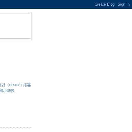
 - 針對《PIXNET 痞客
網址轉換