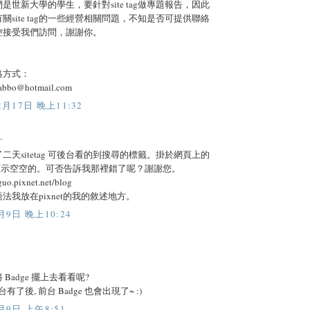
是世新大學的學生，要針對site tag做專題報告，因此
關site tag的一些經營相關問題，不知是否可提供聯絡
控接受我們訪問，謝謝你。
絡方式：
abbo@hotmail.com
2月17日 晚上11:32
.
二天sitetag 可後台看的到搜尋的標籤。掛於網頁上的
ag卻顯示空空的。可否告訴我那裡錯了呢？謝謝您。
guo.pixnet.net/blog
法我放在pixnet的我的敘述地方。
月9日 晚上10:24
Badge 擺上去看看呢?
台有了後, 前台 Badge 也會出現了~ :)
月9日 上午8:51