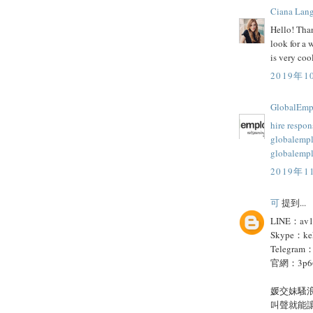
Ciana Lan
Hello! Than
look for a 
is very coo
2019年1
GlobalEmp
hire respo
globalemp
globalemp
2019年1
可
提到...
LINE：av1
Skype：ke
Telegram
官網：3p668
媛交妹騷
叫聲就能