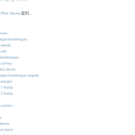
l Obat Aborsi
提到...
borsi
gugur kandungan
i murah
 asli
 kandungan
 cytotec
bat aborsi
gugur kandungan ampuh
i manjur
 1 bulan
 2 bulan
 cytotec
ec
aborsi
ur janin