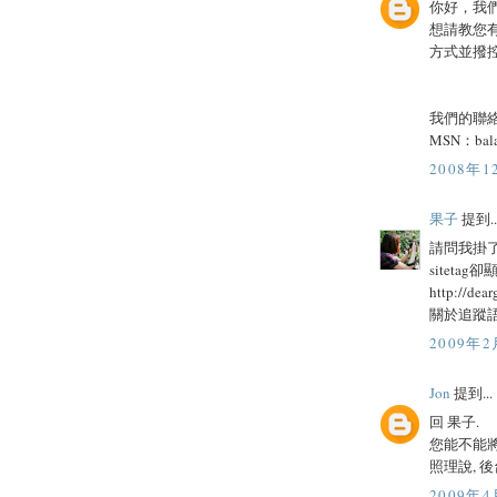
你好，我們
想請教您有
方式並撥
我們的聯
MSN：
bal
2008年1
果子
提到..
請問我掛了
sitet
http://dear
關於追蹤語
2009年2
Jon
提到...
回 果子.
您能不能將 
照理說, 後
2009年4