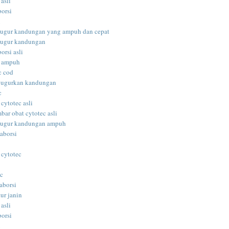
 asli
borsi
i
gugur kandungan yang ampuh dan cepat
gugur kandungan
orsi asli
i ampuh
c cod
gugurkan kandungan
c
 cytotec asli
bar obat cytotec asli
gugur kandungan ampuh
aborsi
 cytotec
ec
aborsi
ur janin
 asli
borsi
i