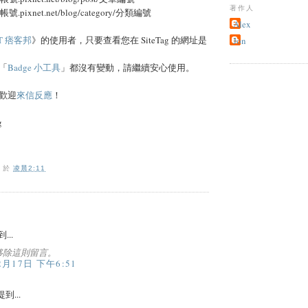
著作人
帳號.pixnet.net/blog/category/分類編號
Alex
ET 痞客邦
》的使用者，只要查看您在 SiteTag 的網址是
Jon
「
Badge 小工具
」都沒有變動，請繼續安心使用。
歡迎
來信反應
！
g
O
於
凌晨2:11
...
移除這則留言。
2月17日 下午6:51
到...