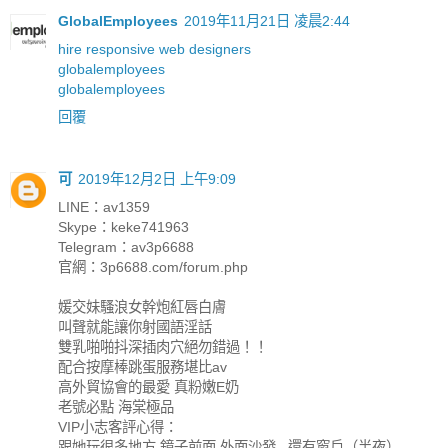
GlobalEmployees
2019年11月21日 凌晨2:44
hire responsive web designers
globalemployees
globalemployees
回覆
可
2019年12月2日 上午9:09
LINE：av1359
Skype：keke741963
Telegram：av3p6688
官網：3p6688.com/forum.php
媛交妹騷浪女幹炮紅唇白膚
叫聲就能讓你射國語淫話
雙乳啪啪抖深插肉穴絕勿錯過！！
配合按摩棒跳蛋服務堪比av
高外貿協會的最愛 真粉嫩E奶
老號必點 海棠極品
VIP小志客評心得：
跟她玩很多地方 鏡子前面 外面沙發...還有窗戶（半夜）