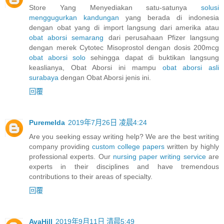
Store Yang Menyediakan satu-satunya
solusi
menggugurkan kandungan
yang berada di indonesia
dengan obat yang di import langsung dari amerika atau
obat aborsi semarang
dari perusahaan Pfizer langsung
dengan merek Cytotec Misoprostol dengan dosis 200mcg
obat aborsi solo
sehingga dapat di buktikan langsung
keaslianya, Obat Aborsi ini mampu
obat aborsi asli
surabaya
dengan Obat Aborsi jenis ini.
回覆
Puremelda
2019年7月26日 凌晨4:24
Are you seeking essay writing help? We are the best writing
company providing
custom college papers
written by highly
professional experts. Our
nursing paper writing service
are
experts in their disciplines and have tremendous
contributions to their areas of specialty.
回覆
AvaHill
2019年9月11日 清晨5:49