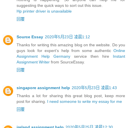
suggesting the quick ways to sort out this issue.
Hp printer driver is unavailable
回覆
Source Essay
2020年5月23日 凌晨1:12
Thanks for writing this amazing blog on the website. Do you
guys look for expert’s help from some authentic
Online
Assignment Help Germany
service then hire
Instant
Assignment Writer
from SourceEssay.
回覆
singapore assignment help
2020年5月23日 凌晨1:43
Thanks a lot for sharing this great blog post, keep more
post for sharing.
I need someone to write my essay for me
回覆
ireland assignment help
2020年5月25日 凌晨12:30