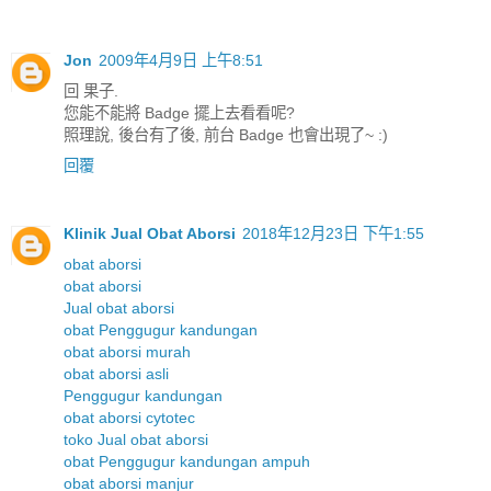
Jon
2009年4月9日 上午8:51
回 果子.
您能不能將 Badge 擺上去看看呢?
照理說, 後台有了後, 前台 Badge 也會出現了~ :)
回覆
Klinik Jual Obat Aborsi
2018年12月23日 下午1:55
obat aborsi
obat aborsi
Jual obat aborsi
obat Penggugur kandungan
obat aborsi murah
obat aborsi asli
Penggugur kandungan
obat aborsi cytotec
toko Jual obat aborsi
obat Penggugur kandungan ampuh
obat aborsi manjur