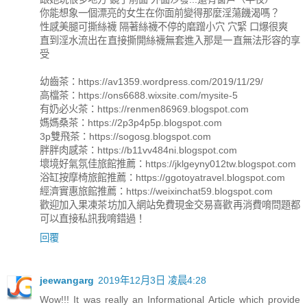
你能想象一個漂亮的女生在你面前變得那麼淫蕩饑渴嗎？
性感美腿可撕絲襪 隔著絲襪不停的磨蹭小穴 穴緊 口爆很爽
直到淫水流出在直接撕開絲襪無套進入那是一直無法形容的享
受
幼齒茶：https://av1359.wordpress.com/2019/11/29/
高檔茶：https://ons6688.wixsite.com/mysite-5
有奶必火茶：https://renmen86969.blogspot.com
媽媽桑茶：https://2p3p4p5p.blogspot.com
3p雙飛茶：https://sogosg.blogspot.com
胖胖肉感茶：https://b11vv484ni.blogspot.com
壞境好氣氛佳旅館推薦：https://jklgeyny012tw.blogspot.com
浴缸按摩椅旅館推薦：https://ggotoyatravel.blogspot.com
經濟實惠旅館推薦：https://weixinchat59.blogspot.com
歡迎加入果凍茶坊加入網站免費現金交易喜歡再消費唷問題都
可以直接私訊我唷錯過！
回覆
jeewangarg
2019年12月3日 凌晨4:28
Wow!!! It was really an Informational Article which provide