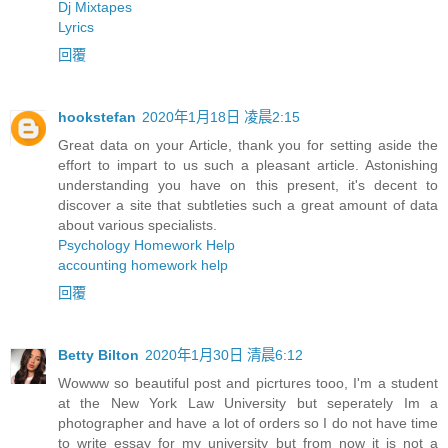
Dj Mixtapes
Lyrics
回覆
hookstefan
2020年1月18日 凌晨2:15
Great data on your Article, thank you for setting aside the
effort to impart to us such a pleasant article. Astonishing
understanding you have on this present, it's decent to
discover a site that subtleties such a great amount of data
about various specialists.
Psychology Homework Help
accounting homework help
回覆
Betty Bilton
2020年1月30日 清晨6:12
Wowww so beautiful post and picrtures tooo, I'm a student
at the New York Law University but seperately Im a
photographer and have a lot of orders so I do not have time
to write essay for my university but from now it is not a