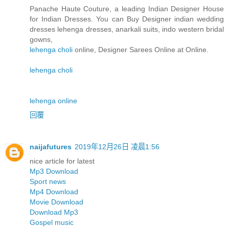
Panache Haute Couture, a leading Indian Designer House
for Indian Dresses. You can Buy Designer indian wedding
dresses lehenga dresses, anarkali suits, indo western bridal
gowns,
lehenga choli
online, Designer Sarees Online at Online.
lehenga choli
lehenga online
回覆
naijafutures
2019年12月26日 凌晨1:56
nice article for latest
Mp3 Download
Sport news
Mp4 Download
Movie Download
Download Mp3
Gospel music