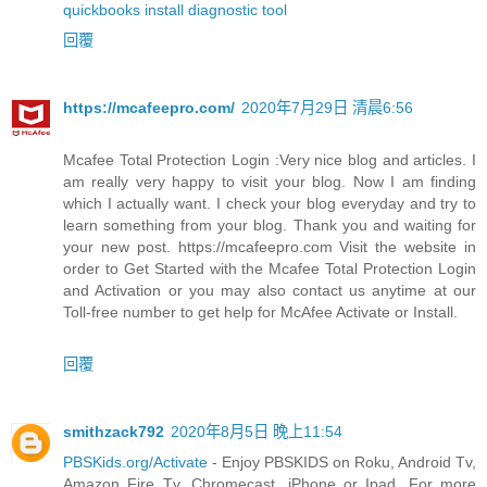
quickbooks install diagnostic tool
回覆
https://mcafeepro.com/
2020年7月29日 清晨6:56
Mcafee Total Protection Login :Very nice blog and articles. I
am really very happy to visit your blog. Now I am finding
which I actually want. I check your blog everyday and try to
learn something from your blog. Thank you and waiting for
your new post. https://mcafeepro.com Visit the website in
order to Get Started with the Mcafee Total Protection Login
and Activation or you may also contact us anytime at our
Toll-free number to get help for McAfee Activate or Install.
回覆
smithzack792
2020年8月5日 晚上11:54
PBSKids.org/Activate
- Enjoy PBSKIDS on Roku, Android Tv,
Amazon Fire Tv, Chromecast, iPhone or Ipad. For more