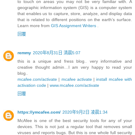
to touch on areas you may not be very familiar with. A
geographic information system (GIS) is a computer system
that enables us to capture, store, analyze, and display data
that is related to different positions on the earth’s surface.
Learn more from
GIS Assignment Writers
.
回覆
remmy
2020年8月31日 清晨5:07
this is a unique and fress blog.. very informative and
creative thought admin…I am very happy to read your
blog..
mcafee.com/activate
|
mcafee activate
|
install mcafee with
activation code
|
www.mcafee.com/activate
回覆
https://ymcafee.com/
2020年9月2日 凌晨1:34
McAfee is one of the best security tools for any of your
devices. This is not just a regular tool that removes small
viruses and reports bugs. But this is one whole full security