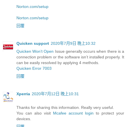
Norton.com/setup
Norton.com/setup
回覆
Quicken support
2020年7月9日 晚上10:32
Quicken Won’t Open
Issue generally occurs when there is a
connection problem or the software isn’t installed properly. It
can be easily resolved by applying 4 methods.
Quicken Error 7003
回覆
Xperria
2020年7月12日 晚上10:31
Thanks for sharing this information. Really very useful.
You can also visit
Mcafee account login
to protect your
devices.
回覆