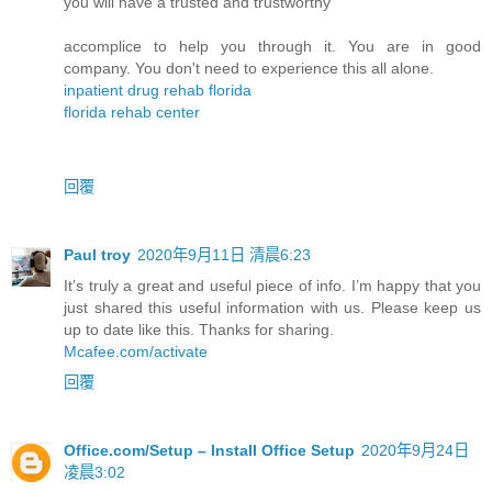
you will have a trusted and trustworthy
accomplice to help you through it. You are in good
company. You don't need to experience this all alone.
inpatient drug rehab florida
florida rehab center
回覆
Paul troy
2020年9月11日 清晨6:23
It’s truly a great and useful piece of info. I’m happy that you
just shared this useful information with us. Please keep us
up to date like this. Thanks for sharing.
Mcafee.com/activate
回覆
Office.com/Setup – Install Office Setup
2020年9月24日
凌晨3:02