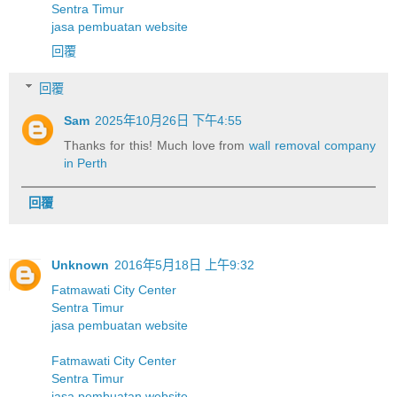
Sentra Timur
jasa pembuatan website
回覆
回覆
Sam
2025年10月26日 下午4:55
Thanks for this! Much love from
wall removal company
in Perth
回覆
Unknown
2016年5月18日 上午9:32
Fatmawati City Center
Sentra Timur
jasa pembuatan website
Fatmawati City Center
Sentra Timur
jasa pembuatan website