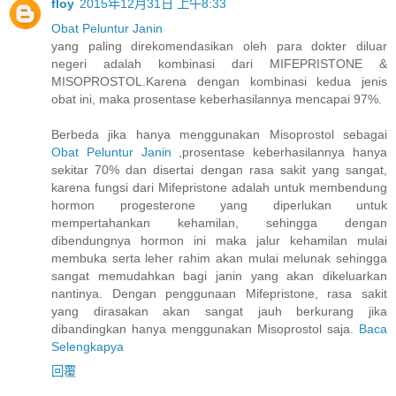
floy
2015年12月31日 上午8:33
Obat Peluntur Janin
yang paling direkomendasikan oleh para dokter diluar
negeri adalah kombinasi dari MIFEPRISTONE &
MISOPROSTOL.Karena dengan kombinasi kedua jenis
obat ini, maka prosentase keberhasilannya mencapai 97%.
Berbeda jika hanya menggunakan Misoprostol sebagai
Obat Peluntur Janin
,prosentase keberhasilannya hanya
sekitar 70% dan disertai dengan rasa sakit yang sangat,
karena fungsi dari Mifepristone adalah untuk membendung
hormon progesterone yang diperlukan untuk
mempertahankan kehamilan, sehingga dengan
dibendungnya hormon ini maka jalur kehamilan mulai
membuka serta leher rahim akan mulai melunak sehingga
sangat memudahkan bagi janin yang akan dikeluarkan
nantinya. Dengan penggunaan Mifepristone, rasa sakit
yang dirasakan akan sangat jauh berkurang jika
dibandingkan hanya menggunakan Misoprostol saja.
Baca
Selengkapya
回覆