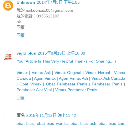
Unknown
2014年7月8日 下午1:55
我的mail:
donxsx08@gmail.com
我的電話：0935513103
ok
回覆
回覆
vigrx plus
2015年8月19日 上午10:38
Y
o
u
r
A
r
t
i
c
l
e
I
s
T
h
i
s
V
e
r
y
H
e
l
p
f
u
l
T
h
a
n
k
s
F
o
r
S
h
a
r
i
n
g
.
.
.
:)
Vimax
|
Vimax Asli
|
Vimax Original
|
Vimax Herbal
|
Vimax
Canada
|
Agen Vimax
|
Agen Vimax Asli
|
Vimax Asli Canada
|
Obat Vimax
|
Obat Pembesar Penis
|
Pembesar Penis
|
Pembesar Alat Vital
|
Vimax Pembesar Penis
回覆
匿名
2015年11月12日 晚上11:42
obat bius, obat bius wanita, obat bius asli, obat bius cair,