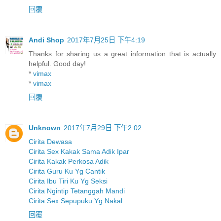
回覆
Andi Shop
2017年7月25日 下午4:19
Thanks for sharing us a great information that is actually
helpful. Good day!
*
vimax
*
vimax
回覆
Unknown
2017年7月29日 下午2:02
Cirita Dewasa
Cirita Sex Kakak Sama Adik Ipar
Cirita Kakak Perkosa Adik
Cirita Guru Ku Yg Cantik
Cirita Ibu Tiri Ku Yg Seksi
Cirita Ngintip Tetanggah Mandi
Cirita Sex Sepupuku Yg Nakal
回覆