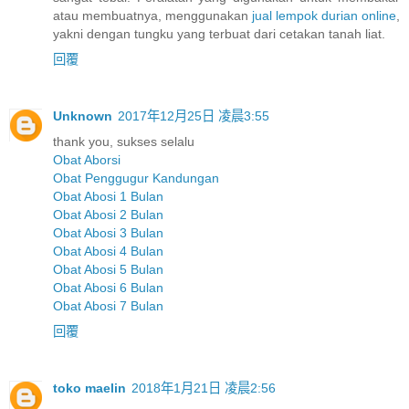
atau membuatnya, menggunakan
jual lempok durian online
,
yakni dengan tungku yang terbuat dari cetakan tanah liat.
回覆
Unknown
2017年12月25日 凌晨3:55
thank you, sukses selalu
Obat Aborsi
Obat Penggugur Kandungan
Obat Abosi 1 Bulan
Obat Abosi 2 Bulan
Obat Abosi 3 Bulan
Obat Abosi 4 Bulan
Obat Abosi 5 Bulan
Obat Abosi 6 Bulan
Obat Abosi 7 Bulan
回覆
toko maelin
2018年1月21日 凌晨2:56