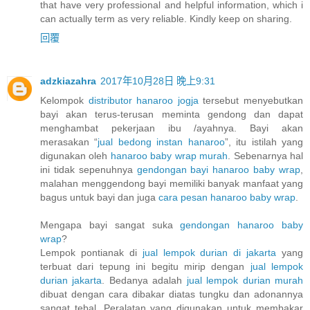
that have very professional and helpful information, which i
can actually term as very reliable. Kindly keep on sharing.
回覆
adzkiazahra
2017年10月28日 晚上9:31
Kelompok
distributor hanaroo jogja
tersebut menyebutkan
bayi akan terus-terusan meminta gendong dan dapat
menghambat pekerjaan ibu /ayahnya. Bayi akan
merasakan “
jual bedong instan hanaroo
”, itu istilah yang
digunakan oleh
hanaroo baby wrap murah
. Sebenarnya hal
ini tidak sepenuhnya
gendongan bayi hanaroo baby wrap
,
malahan menggendong bayi memiliki banyak manfaat yang
bagus untuk bayi dan juga
cara pesan hanaroo baby wrap
.
Mengapa bayi sangat suka
gendongan hanaroo baby
wrap
?
Lempok pontianak di
jual lempok durian di jakarta
yang
terbuat dari tepung ini begitu mirip dengan
jual lempok
durian jakarta
. Bedanya adalah
jual lempok durian murah
dibuat dengan cara dibakar diatas tungku dan adonannya
sangat tebal. Peralatan yang digunakan untuk membakar