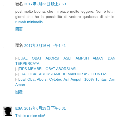
匿名
2017年2月23日 晚上7:59
post molto buona, che mi piace molto leggere. Non è tutti i
giorni che ho la possibilità di vedere qualcosa di simile.
rumah minimalis
回覆
匿名
2017年3月16日 下午1:41
[-]
JUAL OBAT ABORSI ASLI AMPUH AMAN DAN
TERPERCAYA
[-]
TIPS MEMBELI OBAT ABORSI ASLI
[-]
JUAL OBAT ABORSI AMPUH MANJUR ASLI TUNTAS
[-]
Jual Obat Aborsi Cytotec Asli Ampuh 100% Tuntas Dan
Aman
回覆
ESA
2017年6月19日 下午5:31
This is a nice site!