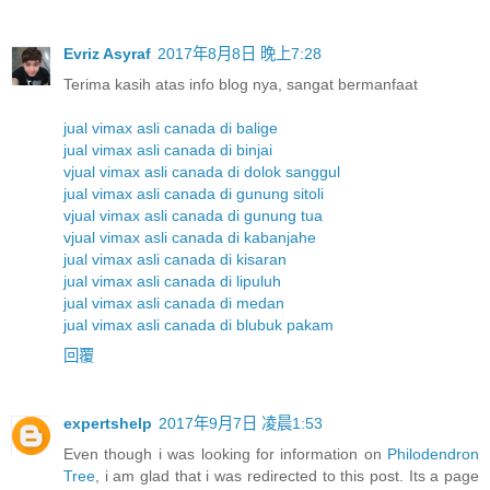
Evriz Asyraf
2017年8月8日 晚上7:28
Terima kasih atas info blog nya, sangat bermanfaat
jual vimax asli canada di balige
jual vimax asli canada di binjai
vjual vimax asli canada di dolok sanggul
jual vimax asli canada di gunung sitoli
vjual vimax asli canada di gunung tua
vjual vimax asli canada di kabanjahe
jual vimax asli canada di kisaran
jual vimax asli canada di lipuluh
jual vimax asli canada di medan
jual vimax asli canada di blubuk pakam
回覆
expertshelp
2017年9月7日 凌晨1:53
Even though i was looking for information on
Philodendron
Tree
, i am glad that i was redirected to this post. Its a page