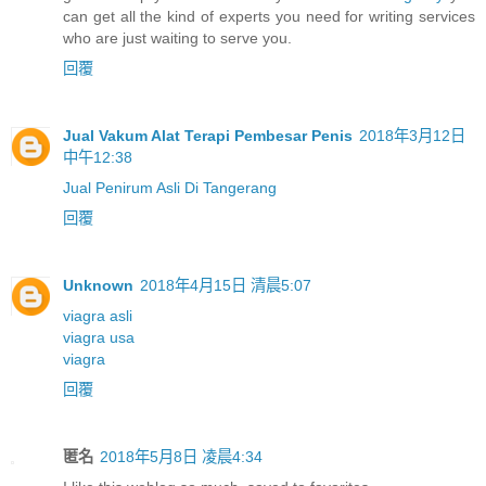
can get all the kind of experts you need for writing services
who are just waiting to serve you.
回覆
Jual Vakum Alat Terapi Pembesar Penis
2018年3月12日
中午12:38
Jual Penirum Asli Di Tangerang
回覆
Unknown
2018年4月15日 清晨5:07
viagra asli
viagra usa
viagra
回覆
匿名
2018年5月8日 凌晨4:34