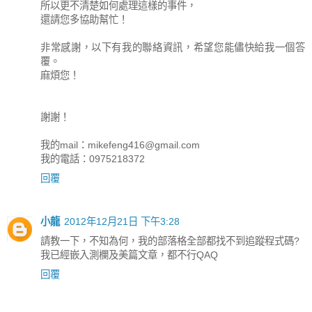
所以更不清楚如何處理這樣的事件，
還請您多協助幫忙！
非常感謝，以下有我的聯絡資訊，希望您能儘快給我一個答
覆。
麻煩您！
謝謝！
我的mail：
mikefeng416@gmail.com
我的電話：0975218372
回覆
小龍
2012年12月21日 下午3:28
請教一下，不知為何，我的部落格全部都找不到追蹤程式碼?
我已經嵌入測欄及美篇文章，都不行QAQ
回覆