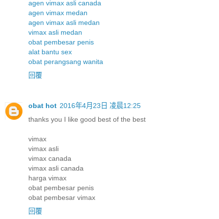
agen vimax asli canada
agen vimax medan
agen vimax asli medan
vimax asli medan
obat pembesar penis
alat bantu sex
obat perangsang wanita
回覆
obat hot
2016年4月23日 凌晨12:25
thanks you I like good best of the best
vimax
vimax asli
vimax canada
vimax asli canada
harga vimax
obat pembesar penis
obat pembesar vimax
回覆