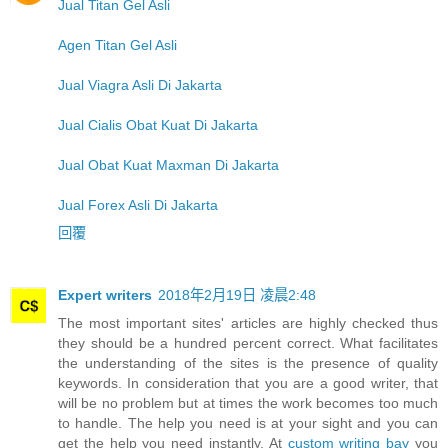
Jual Titan Gel Asli
Agen Titan Gel Asli
Jual Viagra Asli Di Jakarta
Jual Cialis Obat Kuat Di Jakarta
Jual Obat Kuat Maxman Di Jakarta
Jual Forex Asli Di Jakarta
回覆
Expert writers
2018年2月19日 凌晨2:48
The most important sites' articles are highly checked thus
they should be a hundred percent correct. What facilitates
the understanding of the sites is the presence of quality
keywords. In consideration that you are a good writer, that
will be no problem but at times the work becomes too much
to handle. The help you need is at your sight and you can
get the help you need instantly. At
custom writing bay
you