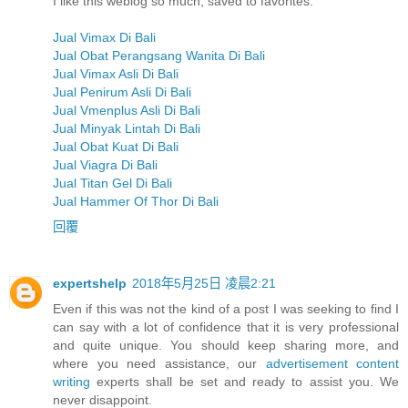
I like this weblog so much, saved to favorites.
Jual Vimax Di Bali
Jual Obat Perangsang Wanita Di Bali
Jual Vimax Asli Di Bali
Jual Penirum Asli Di Bali
Jual Vmenplus Asli Di Bali
Jual Minyak Lintah Di Bali
Jual Obat Kuat Di Bali
Jual Viagra Di Bali
Jual Titan Gel Di Bali
Jual Hammer Of Thor Di Bali
回覆
expertshelp
2018年5月25日 凌晨2:21
Even if this was not the kind of a post I was seeking to find I
can say with a lot of confidence that it is very professional
and quite unique. You should keep sharing more, and
where you need assistance, our
advertisement content
writing
experts shall be set and ready to assist you. We
never disappoint.