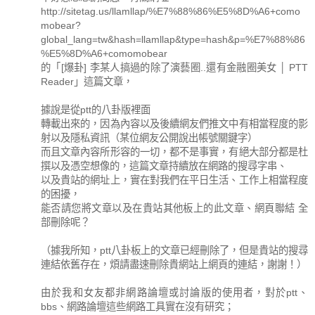
http://sitetag.us/llamllap/%E7%88%86%E5%8D%A6+como
mobear?
global_lang=tw&hash=llamllap&type=hash&p=%E7%88%86
%E5%8D%A6+comomobear
的「[爆卦] 李某人搞過的除了演藝圈..還有金融圈美女 │ PTT
Reader」這篇文章，
據說是從ptt的八卦版裡面
轉載出來的，因為內容以及後續網友們推文中有相當程度的影
射以及隱私資訊（某位網友公開說出帳號關鍵字）
而且文章內容所形容的一切，都不是事實，有絕大部分都是杜
撰以及憑空想像的，這篇文章持續放在網路的搜尋字串、
以及貴站的網址上，實在對我們在平日生活、工作上相當程度
的困擾，
能否請您將文章以及在貴站其他板上的此文章、網頁聯結 全
部刪除呢？
（據我所知，ptt八卦板上的文章已經刪除了，但是貴站的搜尋
連結依舊存在，煩請盡速刪除貴網站上網頁的連結，謝謝！）
由於我和女友都非網路論壇或討論版的使用者，對於ptt、
bbs、網路論壇這些網路工具實在沒有研究；