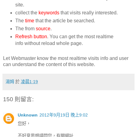
site.
collect the
keywords
that visits really interested.
The
time
that the article be searched.
The from
source
.
Refresh button
. You can get the most realtime
info without reload whole page.
Let Webmaster know the most realtime visits info and user
can understand the content of this website.
湯姆
於
凌晨1:19
150 則留言:
Unknown
2012年9月19日 晚上9:02
您好，
不好意思想請問您，有關網址