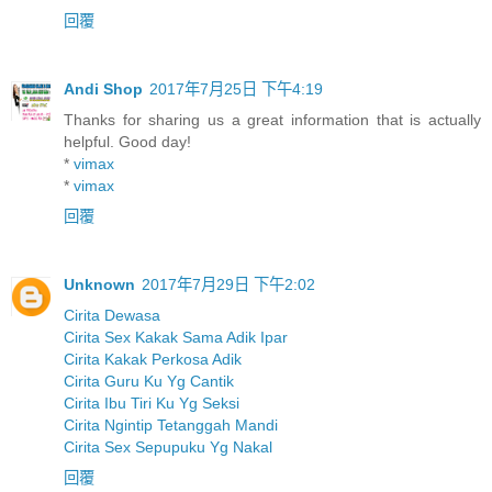
回覆
Andi Shop
2017年7月25日 下午4:19
Thanks for sharing us a great information that is actually
helpful. Good day!
*
vimax
*
vimax
回覆
Unknown
2017年7月29日 下午2:02
Cirita Dewasa
Cirita Sex Kakak Sama Adik Ipar
Cirita Kakak Perkosa Adik
Cirita Guru Ku Yg Cantik
Cirita Ibu Tiri Ku Yg Seksi
Cirita Ngintip Tetanggah Mandi
Cirita Sex Sepupuku Yg Nakal
回覆