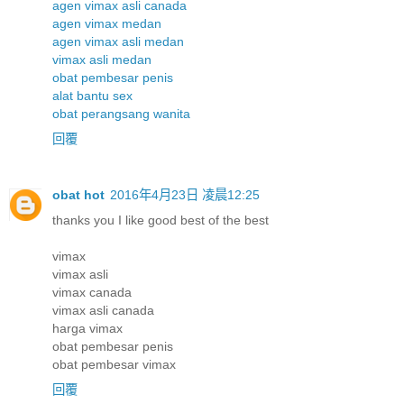
agen vimax asli canada
agen vimax medan
agen vimax asli medan
vimax asli medan
obat pembesar penis
alat bantu sex
obat perangsang wanita
回覆
obat hot
2016年4月23日 凌晨12:25
thanks you I like good best of the best
vimax
vimax asli
vimax canada
vimax asli canada
harga vimax
obat pembesar penis
obat pembesar vimax
回覆