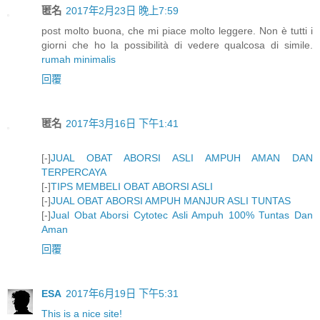
匿名
2017年2月23日 晚上7:59
post molto buona, che mi piace molto leggere. Non è tutti i
giorni che ho la possibilità di vedere qualcosa di simile.
rumah minimalis
回覆
匿名
2017年3月16日 下午1:41
[-]
JUAL OBAT ABORSI ASLI AMPUH AMAN DAN
TERPERCAYA
[-]
TIPS MEMBELI OBAT ABORSI ASLI
[-]
JUAL OBAT ABORSI AMPUH MANJUR ASLI TUNTAS
[-]
Jual Obat Aborsi Cytotec Asli Ampuh 100% Tuntas Dan
Aman
回覆
ESA
2017年6月19日 下午5:31
This is a nice site!