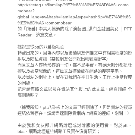
http://sitetag.us/llamllap/%E7%88%86%E5%8D%A6+como
mobear?
global_lang=tw&hash=llamllap&type=hash&p=%E7%88%86
%E5%8D%A6+comomobear
的「[爆卦] 李某人搞過的除了演藝圈..還有金融圈美女 │ PTT
Reader」這篇文章，
據說是從ptt的八卦版裡面
轉載出來的，因為內容以及後續網友們推文中有相當程度的影
射以及隱私資訊（某位網友公開說出帳號關鍵字）
而且文章內容所形容的一切，都不是事實，有絕大部分都是杜
撰以及憑空想像的，這篇文章持續放在網路的搜尋字串、
以及貴站的網址上，實在對我們在平日生活、工作上相當程度
的困擾，
能否請您將文章以及在貴站其他板上的此文章、網頁聯結 全
部刪除呢？
（據我所知，ptt八卦板上的文章已經刪除了，但是貴站的搜尋
連結依舊存在，煩請盡速刪除貴網站上網頁的連結，謝謝！）
由於我和女友都非網路論壇或討論版的使用者，對於ptt、
bbs、網路論壇這些網路工具實在沒有研究；