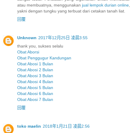
atau membuatnya, menggunakan
jual lempok durian online
,
yakni dengan tungku yang terbuat dari cetakan tanah liat.
回覆
Unknown
2017年12月25日 凌晨3:55
thank you, sukses selalu
Obat Aborsi
Obat Penggugur Kandungan
Obat Abosi 1 Bulan
Obat Abosi 2 Bulan
Obat Abosi 3 Bulan
Obat Abosi 4 Bulan
Obat Abosi 5 Bulan
Obat Abosi 6 Bulan
Obat Abosi 7 Bulan
回覆
toko maelin
2018年1月21日 凌晨2:56