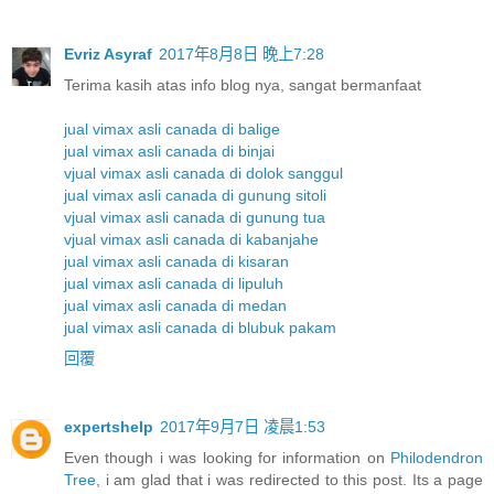
Evriz Asyraf
2017年8月8日 晚上7:28
Terima kasih atas info blog nya, sangat bermanfaat
jual vimax asli canada di balige
jual vimax asli canada di binjai
vjual vimax asli canada di dolok sanggul
jual vimax asli canada di gunung sitoli
vjual vimax asli canada di gunung tua
vjual vimax asli canada di kabanjahe
jual vimax asli canada di kisaran
jual vimax asli canada di lipuluh
jual vimax asli canada di medan
jual vimax asli canada di blubuk pakam
回覆
expertshelp
2017年9月7日 凌晨1:53
Even though i was looking for information on
Philodendron
Tree
, i am glad that i was redirected to this post. Its a page