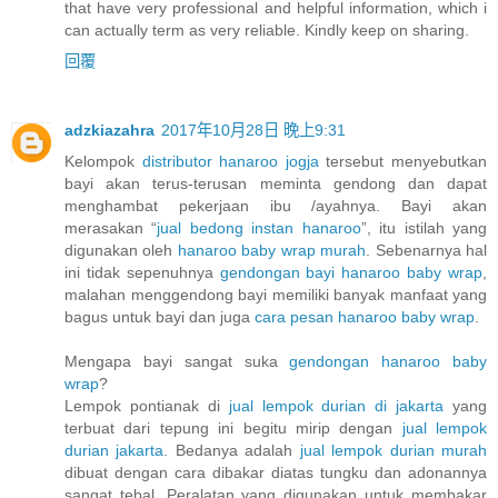
that have very professional and helpful information, which i
can actually term as very reliable. Kindly keep on sharing.
回覆
adzkiazahra
2017年10月28日 晚上9:31
Kelompok
distributor hanaroo jogja
tersebut menyebutkan
bayi akan terus-terusan meminta gendong dan dapat
menghambat pekerjaan ibu /ayahnya. Bayi akan
merasakan “
jual bedong instan hanaroo
”, itu istilah yang
digunakan oleh
hanaroo baby wrap murah
. Sebenarnya hal
ini tidak sepenuhnya
gendongan bayi hanaroo baby wrap
,
malahan menggendong bayi memiliki banyak manfaat yang
bagus untuk bayi dan juga
cara pesan hanaroo baby wrap
.
Mengapa bayi sangat suka
gendongan hanaroo baby
wrap
?
Lempok pontianak di
jual lempok durian di jakarta
yang
terbuat dari tepung ini begitu mirip dengan
jual lempok
durian jakarta
. Bedanya adalah
jual lempok durian murah
dibuat dengan cara dibakar diatas tungku dan adonannya
sangat tebal. Peralatan yang digunakan untuk membakar