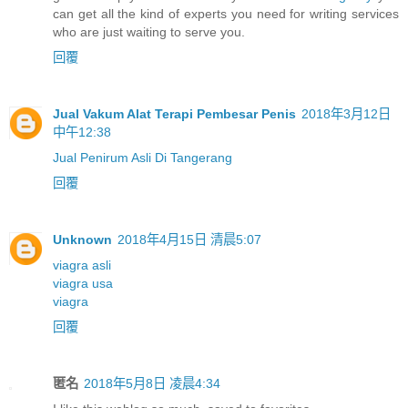
can get all the kind of experts you need for writing services
who are just waiting to serve you.
回覆
Jual Vakum Alat Terapi Pembesar Penis
2018年3月12日
中午12:38
Jual Penirum Asli Di Tangerang
回覆
Unknown
2018年4月15日 清晨5:07
viagra asli
viagra usa
viagra
回覆
匿名
2018年5月8日 凌晨4:34