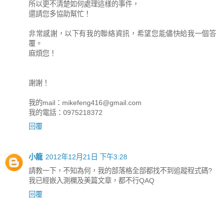
所以更不清楚如何處理這樣的事件，
還請您多協助幫忙！
非常感謝，以下有我的聯絡資訊，希望您能儘快給我一個答
覆。
麻煩您！
謝謝！
我的mail：
mikefeng416@gmail.com
我的電話：0975218372
回覆
小龍
2012年12月21日 下午3:28
請教一下，不知為何，我的部落格全部都找不到追蹤程式碼?
我已經嵌入測欄及美篇文章，都不行QAQ
回覆