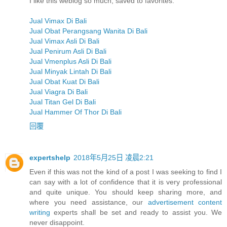
I like this weblog so much, saved to favorites.
Jual Vimax Di Bali
Jual Obat Perangsang Wanita Di Bali
Jual Vimax Asli Di Bali
Jual Penirum Asli Di Bali
Jual Vmenplus Asli Di Bali
Jual Minyak Lintah Di Bali
Jual Obat Kuat Di Bali
Jual Viagra Di Bali
Jual Titan Gel Di Bali
Jual Hammer Of Thor Di Bali
回覆
expertshelp
2018年5月25日 凌晨2:21
Even if this was not the kind of a post I was seeking to find I
can say with a lot of confidence that it is very professional
and quite unique. You should keep sharing more, and
where you need assistance, our
advertisement content
writing
experts shall be set and ready to assist you. We
never disappoint.