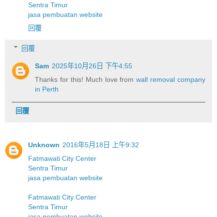
Sentra Timur
jasa pembuatan website
回覆
回覆
Sam
2025年10月26日 下午4:55
Thanks for this! Much love from
wall removal company
in Perth
回覆
Unknown
2016年5月18日 上午9:32
Fatmawati City Center
Sentra Timur
jasa pembuatan website
Fatmawati City Center
Sentra Timur
jasa pembuatan website