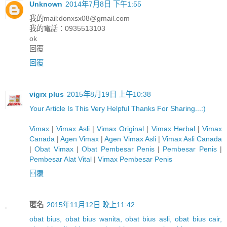
Unknown
2014年7月8日 下午1:55
我的mail:
donxsx08@gmail.com
我的電話：0935513103
ok
回覆
回覆
vigrx plus
2015年8月19日 上午10:38
Y
o
u
r
A
r
t
i
c
l
e
I
s
T
h
i
s
V
e
r
y
H
e
l
p
f
u
l
T
h
a
n
k
s
F
o
r
S
h
a
r
i
n
g
.
.
.
:)
Vimax
|
Vimax Asli
|
Vimax Original
|
Vimax Herbal
|
Vimax
Canada
|
Agen Vimax
|
Agen Vimax Asli
|
Vimax Asli Canada
|
Obat Vimax
|
Obat Pembesar Penis
|
Pembesar Penis
|
Pembesar Alat Vital
|
Vimax Pembesar Penis
回覆
匿名
2015年11月12日 晚上11:42
obat bius, obat bius wanita, obat bius asli, obat bius cair,