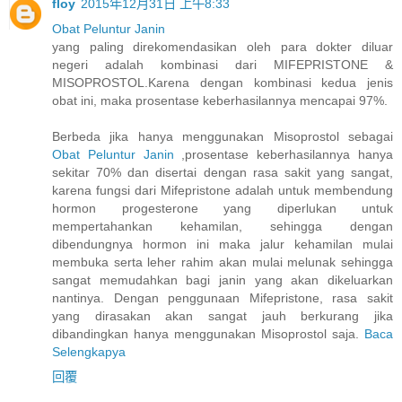
floy
2015年12月31日 上午8:33
Obat Peluntur Janin
yang paling direkomendasikan oleh para dokter diluar
negeri adalah kombinasi dari MIFEPRISTONE &
MISOPROSTOL.Karena dengan kombinasi kedua jenis
obat ini, maka prosentase keberhasilannya mencapai 97%.
Berbeda jika hanya menggunakan Misoprostol sebagai
Obat Peluntur Janin
,prosentase keberhasilannya hanya
sekitar 70% dan disertai dengan rasa sakit yang sangat,
karena fungsi dari Mifepristone adalah untuk membendung
hormon progesterone yang diperlukan untuk
mempertahankan kehamilan, sehingga dengan
dibendungnya hormon ini maka jalur kehamilan mulai
membuka serta leher rahim akan mulai melunak sehingga
sangat memudahkan bagi janin yang akan dikeluarkan
nantinya. Dengan penggunaan Mifepristone, rasa sakit
yang dirasakan akan sangat jauh berkurang jika
dibandingkan hanya menggunakan Misoprostol saja.
Baca
Selengkapya
回覆