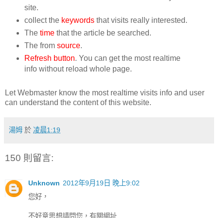
site.
collect the
keywords
that visits really interested.
The
time
that the article be searched.
The from
source
.
Refresh button
. You can get the most realtime
info without reload whole page.
Let Webmaster know the most realtime visits info and user
can understand the content of this website.
湯姆
於
凌晨1:19
150 則留言:
Unknown
2012年9月19日 晚上9:02
您好，
不好意思想請問您，有關網址