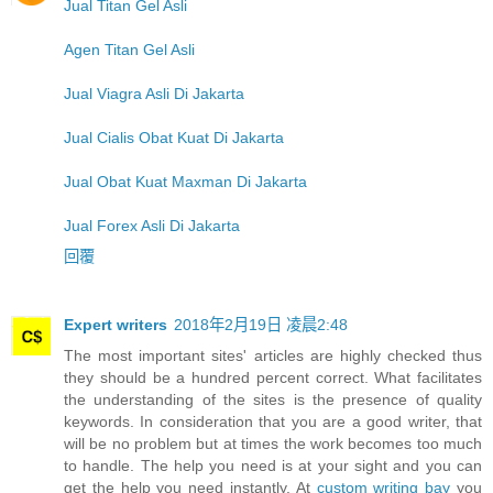
Jual Titan Gel Asli
Agen Titan Gel Asli
Jual Viagra Asli Di Jakarta
Jual Cialis Obat Kuat Di Jakarta
Jual Obat Kuat Maxman Di Jakarta
Jual Forex Asli Di Jakarta
回覆
Expert writers
2018年2月19日 凌晨2:48
The most important sites' articles are highly checked thus
they should be a hundred percent correct. What facilitates
the understanding of the sites is the presence of quality
keywords. In consideration that you are a good writer, that
will be no problem but at times the work becomes too much
to handle. The help you need is at your sight and you can
get the help you need instantly. At
custom writing bay
you