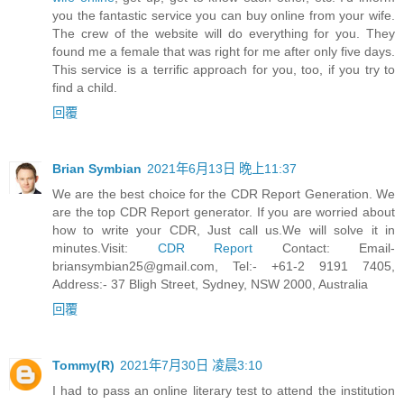
you the fantastic service you can buy online from your wife.
The crew of the website will do everything for you. They
found me a female that was right for me after only five days.
This service is a terrific approach for you, too, if you try to
find a child.
回覆
Brian Symbian
2021年6月13日 晚上11:37
We are the best choice for the CDR Report Generation. We
are the top CDR Report generator. If you are worried about
how to write your CDR, Just call us.We will solve it in
minutes.Visit:
CDR Report
Contact:
Email-
briansymbian25@gmail.com
, Tel:- +61-2 9191 7405,
Address:- 37 Bligh Street, Sydney, NSW 2000, Australia
回覆
Tommy(R)
2021年7月30日 凌晨3:10
I had to pass an online literary test to attend the institution