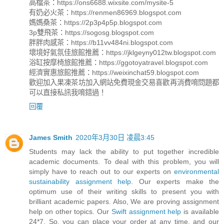
高檔茶：https://ons6688.wixsite.com/mysite-5
有奶必火茶：https://renmen86969.blogspot.com
媽媽桑茶：https://2p3p4p5p.blogspot.com
3p雙飛茶：https://sogosg.blogspot.com
胖胖肉感茶：https://b11vv484ni.blogspot.com
壞境好氣氛佳旅館推薦：https://jklgeyny012tw.blogspot.com
浴缸按摩椅旅館推薦：https://ggotoyatravel.blogspot.com
經濟實惠旅館推薦：https://weixinchat59.blogspot.com
歡迎加入果凍茶坊加入網站免費現金交易喜歡再消費唷問題都
可以直接私訊我唷錯過！
回覆
James Smith
2020年3月30日 凌晨3:45
Students may lack the ability to put together incredible
academic documents. To deal with this problem, you will
simply have to reach out to our experts on
environmental
sustainability assignment help
. Our experts make the
optimum use of their writing skills to present you with
brilliant academic papers. Also, We are proving assignment
help on other topics. Our
Swift assignment help
is available
24*7. So, you can place your order at any time, and our