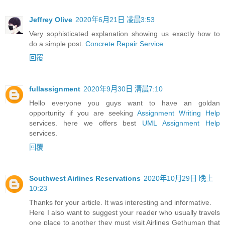
Jeffrey Olive
2020年6月21日 凌晨3:53
Very sophisticated explanation showing us exactly how to
do a simple post.
Concrete Repair Service
回覆
fullassignment
2020年9月30日 清晨7:10
Hello everyone you guys want to have an goldan
opportunity if you are seeking
Assignment Writing Help
services. here we offers best
UML Assignment Help
services.
回覆
Southwest Airlines Reservations
2020年10月29日 晚上
10:23
Thanks for your article. It was interesting and informative.
Here I also want to suggest your reader who usually travels
one place to another they must visit Airlines Gethuman that