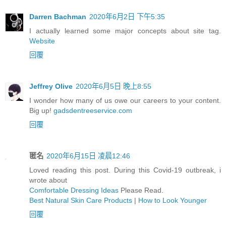
Darren Bachman
2020年6月2日 下午5:35
I actually learned some major concepts about site tag.
Website
回覆
Jeffrey Olive
2020年6月5日 晚上8:55
I wonder how many of us owe our careers to your content.
Big up!
gadsdentreeservice.com
回覆
匿名
2020年6月15日 凌晨12:46
Loved reading this post. During this Covid-19 outbreak, i
wrote about
Comfortable Dressing Ideas
Please Read.
Best Natural Skin Care Products
|
How to Look Younger
回覆