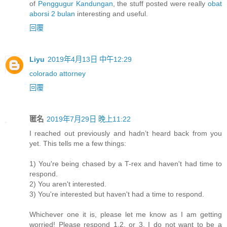
of
Penggugur Kandungan
, the stuff posted were really
obat
aborsi 2 bulan
interesting and useful.
回覆
Liyu
2019年4月13日 中午12:29
colorado attorney
回覆
匿名
2019年7月29日 晚上11:22
I reached out previously and hadn’t heard back from you
yet. This tells me a few things:
1) You're being chased by a T-rex and haven't had time to
respond.
2) You aren't interested.
3) You're interested but haven't had a time to respond.
Whichever one it is, please let me know as I am getting
worried! Please respond 1,2, or 3. I do not want to be a