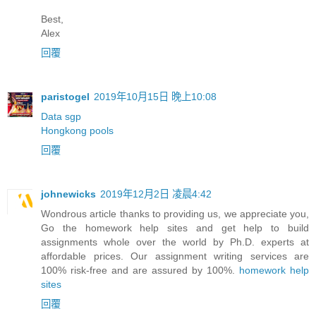
Best,
Alex
回覆
paristogel
2019年10月15日 晚上10:08
Data sgp
Hongkong pools
回覆
johnewicks
2019年12月2日 凌晨4:42
Wondrous article thanks to providing us, we appreciate you,
Go the homework help sites and get help to build
assignments whole over the world by Ph.D. experts at
affordable prices. Our assignment writing services are
100% risk-free and are assured by 100%.
homework help
sites
回覆