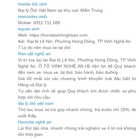
honda ôtô vinh
Đại lý Ôtô Việt Nam tại khu vực Miền Trung
mercedes vinh
Mobile: 0911 711 588
toyota vinh
Web: https://hondavinhnghean.com
Adr: Đại lộ Lê Nin, Phường Hưng Dũng, TP Vinh Nghệ An
7 Lý do nên mua xe tại ôtô :
Rao vặt nghệ an
Vị trí toạ lạc tại Đại lộ Lê Nin, Phường Hưng Dũng, TP Vinh
Nghệ An, Ô TÔ VINH NGHỆ AN rất tiện lợi để Quý khách
đến xem xe, mua xe, lái thử, bảo hành, bảo dưỡng…
Giá tốt nhất với các chương trình khuyến mãi đặc biệt từ
Hãng và Đại lý.
Tư vấn tận tình sẽ giúp Quý khách tìm được chiếc xe phù
hợp với nhu cầu.
đại lý ôtô việt nam
Thủ tục mua xe trả góp nhanh chóng, trả trước chỉ 20%, lãi
suất thấp.
Hyundai nghệ an
Lái thử tận nhà, nhanh chóng trải nghiệm xe ô tô mà không
tốn thời gian.