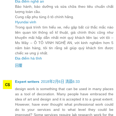
Địa điểm nghệ an
Bảo hành, bảo dưỡng và sửa chữa theo tiêu chuẩn chất
lượng toàn cầu.
Cung cấp phụ tùng ô tô chính hãng.
Hyundai vinh
Trong quá trình tìm hiểu xe, nếu gặp bất cứ thắc mắc nào
liên quan tới thông số kĩ thuật, giá chính thức cũng như
khuyến mãi hấp dẫn nhất mời quý khách liên lạc với tôi –
Ms Mây – Ô TÔ VINH NGHỆ AN, với kinh nghiệm hơn 5
năm bán hàng, tôi tin rằng sẽ giúp quý khách tìm được
chiếc xe ưng ý nhất.
Địa điểm hà tĩnh
回覆
Expert writers
2018年2月6日 清晨6:33
design work is something that can be used in many places
as a tool of decoration. Many people have embraced the
idea of art and design and it is accepted it to a great extent.
However, have ever thought what professional work could
do to your services and to what level they could be
improved? Some services require lab research work for the