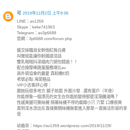
可
2019年12月2日 上午9:06
LINE：av1359
Skype：keke741963
Telegram：av3p6688
官網：3p6688.com/forum.php
媛交妹騷浪女幹炮紅唇白膚
叫聲就能讓你射國語淫話
雙乳啪啪抖深插肉穴絕勿錯過！！
配合按摩棒跳蛋服務堪比av
高外貿協會的最愛 真粉嫩E奶
老號必點 海棠極品
VIP小志客評心得：
跟她玩很多地方 鏡子前面 外面沙發...還有窗戶（半夜）
你能想象一個漂亮的女生在你面前變得那麼淫蕩饑渴嗎？
性感美腿可撕絲襪 隔著絲襪不停的磨蹭小穴 穴緊 口爆很爽
直到淫水流出在直接撕開絲襪無套進入那是一直無法形容的享
受
幼齒茶：https://av1359.wordpress.com/2019/11/29/