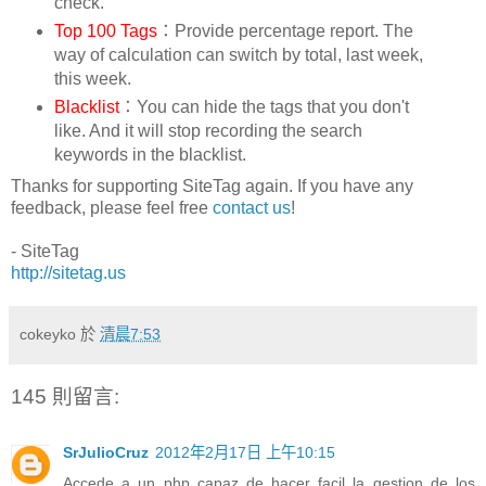
check.
Top 100 Tags
：Provide percentage report. The
way of calculation can switch by total, last week,
this week.
Blacklist
：You can hide the tags that you don't
like. And it will stop recording the search
keywords in the blacklist.
Thanks for supporting SiteTag again. If you have any
feedback, please feel free
contact us
!
- SiteTag
http://sitetag.us
cokeyko
於
清晨7:53
145 則留言:
SrJulioCruz
2012年2月17日 上午10:15
Accede a un php capaz de hacer facil la gestion de los