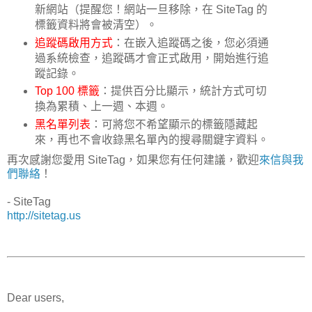
新網站（提醒您！網站一旦移除，在 SiteTag 的
標籤資料將會被清空）。
追蹤碼啟用方式
：在嵌入追蹤碼之後，您必須通
過系統檢查，追蹤碼才會正式啟用，開始進行追
蹤記錄。
Top 100 標籤
：提供百分比顯示，統計方式可切
換為累積、上一週、本週。
黑名單列表
：可將您不希望顯示的標籤隱藏起
來，再也不會收錄黑名單內的搜尋關鍵字資料。
再次感謝您愛用 SiteTag，如果您有任何建議，歡迎
來信與我
們聯絡
！
- SiteTag
http://sitetag.us
Dear users,