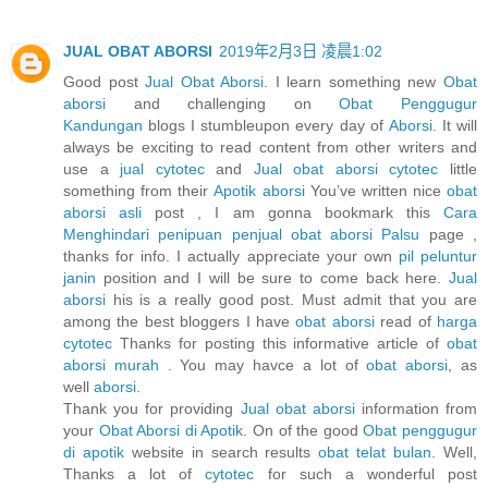
JUAL OBAT ABORSI
2019年2月3日 凌晨1:02
Good post
Jual Obat Aborsi
. I learn something new
Obat
aborsi
and challenging on
Obat Penggugur
Kandungan
blogs I stumbleupon every day of
Aborsi
. It will
always be exciting to read content from other writers and
use a
jual cytotec
and
Jual obat aborsi cytotec
little
something from their
Apotik aborsi
You’ve written nice
obat
aborsi asli
post , I am gonna bookmark this
Cara
Menghindari penipuan penjual obat aborsi Palsu
page ,
thanks for info. I actually appreciate your own
pil peluntur
janin
position and I will be sure to come back here.
Jual
aborsi
his is a really good post. Must admit that you are
among the best bloggers I have
obat aborsi
read of
harga
cytotec
Thanks for posting this informative article of
obat
aborsi murah
. You may havce a lot of
obat aborsi
, as
well
aborsi
.
Thank you for providing
Jual obat aborsi
information from
your
Obat Aborsi di Apotik
. On of the good
Obat penggugur
di apotik
website in search results
obat telat bulan
. Well,
Thanks a lot of
cytotec
for such a wonderful post