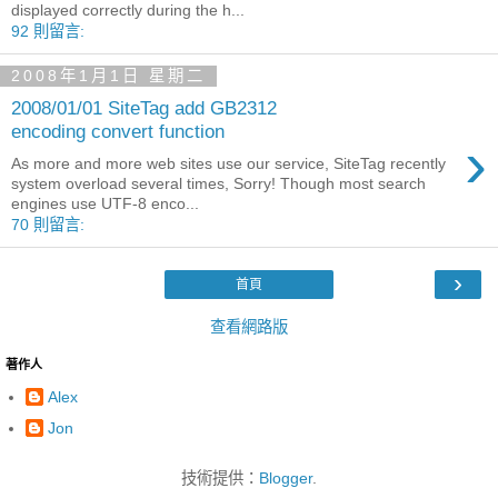
displayed correctly during the h...
92 則留言:
2008年1月1日 星期二
2008/01/01 SiteTag add GB2312
encoding convert function
›
As more and more web sites use our service, SiteTag recently
system overload several times, Sorry! Though most search
engines use UTF-8 enco...
70 則留言:
›
首頁
查看網路版
著作人
Alex
Jon
技術提供：
Blogger
.