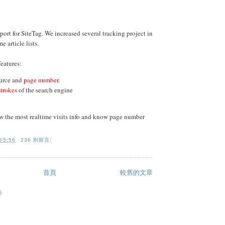
port for SiteTag. We increased several tracking project in
e article lists.
eatures:
urce and
page number
.
strokes
of the search engine
 the most realtime visits info and know page number
5:56
236 則留言:
首頁
較舊的文章
)