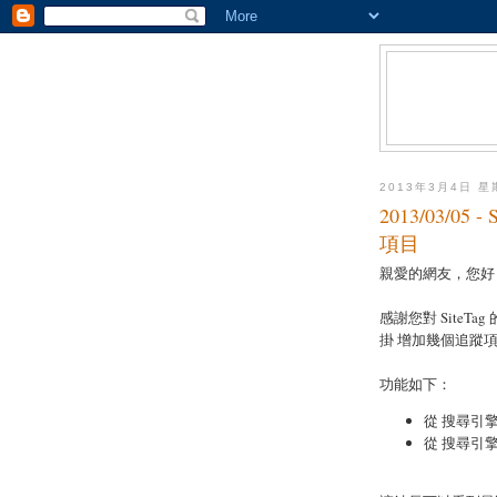
2013年3月4日 
2013/03/0
項目
親愛的網友，您好
感謝您對 SiteTa
掛 增加幾個追蹤
功能如下：
從 搜尋引
從 搜尋引