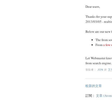
Dear users,
Thanks for your sup
2013/03/05 - realtim
Below are our new f
The from so
From
a few 
Let Webmaster know
from search engine.
張貼者：
JON
於
下午
較新的文章
訂閱：
文章 (Atom