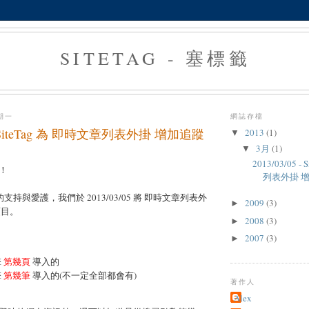
SITETAG - 塞標籤
星期一
網誌存檔
5 - SiteTag 為 即時文章列表外掛 增加追蹤
2013
(1)
▼
3月
(1)
▼
2013/03/05 
！
列表外掛 
g 的支持與愛護，我們於 2013/03/05 將 即時文章列表外
2009
(3)
►
項目。
2008
(3)
►
2007
(3)
►
擎
第幾頁
導入的
擎
第幾筆
導入的(不一定全部都會有)
著作人
Alex