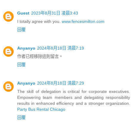
Guest
2023年8月31日 凌晨3:43
I totally agree with you.
www.fencesmilton.com
回覆
Anyanyo
2024年8月18日 清晨7:19
作者已經移除這則留言。
回覆
Anyanyo
2024年8月18日 清晨7:29
The skill of delegation is critical for corporate executives.
Empowering team members and delegating responsibility
results in enhanced efficiency and a stronger organization.
Party Bus Rental Chicago
回覆