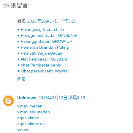
25 則留言:
匿名
2015年10月17日 下午5:25
● Pelangsing Badan Lida
● Penggemuk Badan GINSENG
● Peninggi Badan GROW-UP
● Pemerah Bibir dan Puting
● Pemutih Wajah/Badan
● Alat Pembesar Payudara
● obat Pembesar penis
● Obat perangsang Wanita
回覆
Unknown
2016年3月13日 清晨6:18
vimax medan
vimax asli medan
agen vimax
agen vimax asli
vimax