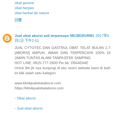
obat gonore
obat herpes
obat herbal de nature
回覆
Jual obat aborsi asli terpercaya 081381814581
2017年5
月1日 下午2:52
JUAL CYTOTEC DAN GASTRUL OBAT TELAT BULAN 1-7
[ABORSI] AMPUH, AMAN DAN TERPERCAYA 100% DI
JAMIN TUNTAS ALAMI TANPA EFEK SAMPING.
HOT LINE: 0815-777-2600 Pin bb: D564EA4E
Untuk lbh jls nya kunjungi di situ resmi website kami di bwh
ini klik salah satu kategori:
www.klinikjualobataborsi.com
https://klinikjualobataborsi.com
-
Obat aborsi
-
Jual obat aborsi