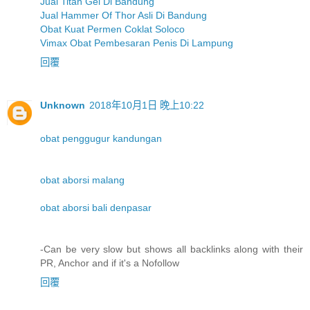
Jual Titan Gel Di Bandung
Jual Hammer Of Thor Asli Di Bandung
Obat Kuat Permen Coklat Soloco
Vimax Obat Pembesaran Penis Di Lampung
回覆
Unknown
2018年10月1日 晚上10:22
obat penggugur kandungan
obat aborsi malang
obat aborsi bali denpasar
-Can be very slow but shows all backlinks along with their
PR, Anchor and if it's a Nofollow
回覆