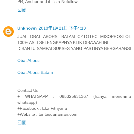
PR, Anchor and if it's a Nofollow
回覆
Unknown
2018年1月21日 下午4:13
JUAL OBAT ABORSI BATAM CYTOTEC MISOPROSTOL
100% ASLI SELENGKAPNYA KLIK DIBAWAH INI :
DIBANTU SAMPAI SUKSES YANG PASTINYA BERGARANSI
Obat Aborsi
Obat Aborsi Batam
Contact Us :
+ WHATSAPP : 085325631367 (hanya menerima
whatsapp)
+Facebook : Eka Fitriyana
+Website : tuntasdanaman.com
回覆