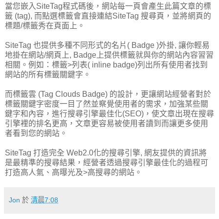
當您嵌入SiteTag程式碼後，網站每一頁會產生此篇文章的標
籤 (tag), 而點選標籤會直接連結SiteTag 搜尋頁，並將網頁的
標題/標籤秀在頁面上。
SiteTag 也提供多種不同形式的名片( Badge )外掛, 讓你輕易
地掛在網站/網頁上, Badge上提供標籤就與你的網站內容習習
相關。例如：標籤>列表( inline badge)列出所有使用者找到
網站的所有標籤關鍵字。
而標籤雲 (Tag Clouds Badge) 的設計，更讓網站經營者對於
標籤關鍵字密度一目了然並察覺使用者的需求，加強某些關
鍵字和內容，進行搜尋引擎最佳化(SEO)，使文章出現在搜尋
引擎裡的排名更高，文章更容易被使用者讀到而讓更多使用
者看到您的網站。
SiteTag 打造完全 Web2.0化的搜尋引擎, 網友提供的資訊將
是最精準的搜尋結果，經營者透過搜尋引擎最佳化的過程可
打造高人氣、高曝光及>高搜尋的網站。
Jon
於
清晨7:08