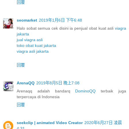
回覆
seomarket
2019年1月6日 下午6:48
Halo sobat semua cek disini ia penjual obat kuat asli
viagra
jakarta
jual viagra asli
toko obat kuat jakarta
viagra asli jakarta
回覆
ArenaQQ
2019年8月5日 晚上7:08
Arenaqq adalah bandarq
DominoQQ
terbaik juga
terpercaya di Indonesia
回覆
seekclip | animated Video Creator
2020年6月27日 凌晨
4:31