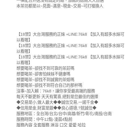
一律配合外送沒有固定的點，旅館的話由大大自選
本茶坊都是以~見面~滿意~現金~交易~可打槍換人
【18禁】大台灣服務約正妹 +LINE:76k8 【加入有超多水妹可
以看喔】
【18禁】大台灣服務約正妹 +LINE:76k8 【加入有超多水妹可
以看喔】
【18禁】大台灣服務約正妹 +LINE:76k8 【加入有超多水妹可
以看喔】
想要喝茶~卻找不到可靠的茶莊嗎
想要喝茶~卻害怕妹妹不健康嗎
想要喝茶~卻找不到誠實的茶姐嗎
想要喝茶~卻找不到符合自己的那杯嗎
沒事~加入賴：76k8，讓你享受最高端的服務
每天不斷更新 天天有驚喜,絕對是您最佳的選擇
◆交易是小,做人最大◆◆誠信交易,一諾千金◆
◆信用是金,財富是銀◆◆良心道德,?就誠信◆
服務地區：全台灣/台北/台中/高雄/新竹/彰化/南投/台南
服務時間：中午12點-淩晨4點前
服務內容 全套服務 淋浴 口交 愛愛 哈拉