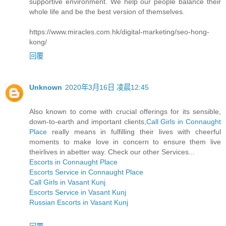
supportive environment. We help our people balance their
whole life and be the best version of themselves.
https://www.miracles.com.hk/digital-marketing/seo-hong-
kong/
回覆
Unknown
2020年3月16日 凌晨12:45
Also known to come with crucial offerings for its sensible,
down-to-earth and important clients,
Call Girls in Connaught
Place
really means in fulfilling their lives with cheerful
moments to make love in concern to ensure them live
theirlives in abetter way. Check our other Services...
Escorts in Connaught Place
Escorts Service in Connaught Place
Call Girls in Vasant Kunj
Escorts Service in Vasant Kunj
Russian Escorts in Vasant Kunj