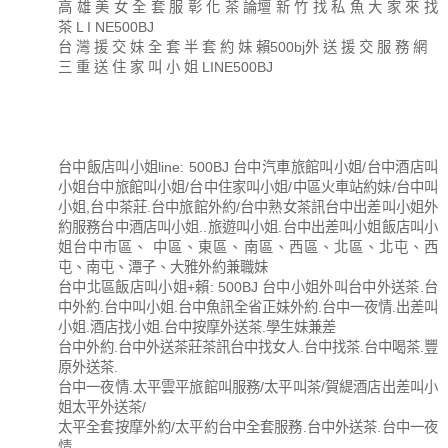
高 雄 美 女 全 套 服 彰 化 茶 論壇 新 竹 找 私 魚 大 家 來 找
茶 L I NE500BJ
台 灣 援 交 妹 全 套 半 套 約 妹 賴500bj外 送 援 交 服 務 網
三 重 送 住 家 叫 小 姐 LINE500BJ
台中飯店叫小姐line: 500BJ 台中汽車旅館叫小姐/台中酒店叫
小姐台中旅館叫小姐/台中住家叫小姐/中區火車站約妹/台中叫
小姐,台中茶莊.台中旅館外約/台中熟女茶訊台中出差叫小姐外
約服務台中酒店叫小姐..旅遊叫小姐.台中出差叫小姐飯店叫小
姐台中市區、 中區、東區、南區、西區、北區、北屯、西
屯、南屯、潭子、大雅外約兼職妹
台中北區飯店叫小姐+賴: 500BJ 台中小姐外叫台中外送茶.台
中外約.台中叫小姐.台中魚訊全省正妹外約.台中一夜情.出差叫
小姐.酒店找小姐.台中按摩外送茶.學生妹兼差
台中外約.台中外送茶莊茶訊台中找女人.台中找茶.台中喝茶.豐
原外送茶.
台中一夜情.太平雲平旅館叫服務/太平叫茶/賀緹酒店出差叫小
姐太平外送茶/
太平全套按摩外約/太平約台中全套服務.台中外送茶.台中一夜
情