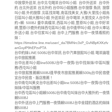
中按摩外送茶,台中北屯喝茶台中叫小姐. 台中外送茶 .台中外
約.台北外送茶.台北外約.台中叫小姐服務.台中按摩 魚訊. 按摩
叫小姐.外約按摩.北區找茶喝,南區找美女,大雅/大里找小姐烏
日區叫小姐大雅叫小姐.外送茶莊.台中喝茶.大里找女人台中外
約+賴: 500BJ 臺中高檔茶,西區叫小姐,豐原叫小姐,台中好茶
網,豐原/沙鹿外約妹西屯區叫小姐.台中逢甲叫小姐.台中火車站
外送小姐.台中住家叫小姐.台中上門服務.台中一夜情看照約
妹：
https://timeline.line.me/user/_da7BMNrc3xP_GvNBpKXKzfv
anGxylP9hEPzvPTA
台中約妹LINE:500BJ台中茶訊.台中汽車旅館叫小姐.喝茶論壇
台中旅館推薦.
台中出差叫小姐line500BJ台中一夜情/台中找妹妹/中區叫服
務/西屯叫小姐
台中旅館推薦賴500BJ逢甲夜市旅館推薦賴500bj台中民宿便
宜台中民宿、飯店推薦！
台中南屯叫美女台中出差叫小姐line:500BJ台中一夜情/台中找
妹妹/中區叫服務
台中西屯區叫小姐賴500BJ台中南屯叫妹台中大雅外約一夜情
賴500BJ
台中外送台中上門服務一夜情賴500BJ台中金錢豹酒店約妹妹
賴500BJ