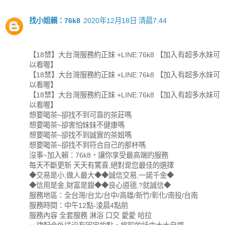
找小姐賴：76k8
2020年12月18日 清晨7:44
【18禁】大台灣服務約正妹 +LINE:76k8 【加入有超多水妹可
以看喔】
【18禁】大台灣服務約正妹 +LINE:76k8 【加入有超多水妹可
以看喔】
【18禁】大台灣服務約正妹 +LINE:76k8 【加入有超多水妹可
以看喔】
想要喝茶~卻找不到可靠的茶莊嗎
想要喝茶~卻害怕妹妹不健康嗎
想要喝茶~卻找不到誠實的茶姐嗎
想要喝茶~卻找不到符合自己的那杯嗎
沒事~加入賴：76k8，讓你享受最高端的服務
每天不斷更新 天天有驚喜,絕對是您最佳的選擇
◆交易是小,做人最大◆◆誠信交易,一諾千金◆
◆信用是金,財富是銀◆◆良心道德,?就誠信◆
服務地區：全台灣/台北/台中/高雄/新竹/彰化/南投/台南
服務時間：中午12點-淩晨4點前
服務內容 全套服務 淋浴 口交 愛愛 哈拉