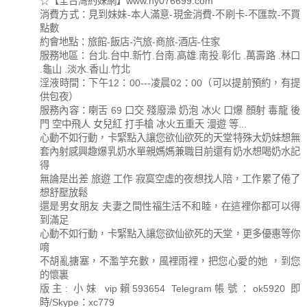
☆【全台灣約妹網】www.ny076699.com
消費方式：見到妹妹-本人滿意-現金消費-不刷卡-不匯款-不買
點數
約會地點：旅館-飯店-汽旅-商旅-酒店-住家
服務地區：台北.台中.新竹.台南.高雄.南投.彰化 .萬壽路 .林口
.龜山 .淡水.香山.竹北
淫液時間：下午12：00---凌晨02：00（可以提前預約，有提
供包夜）
服務內容：喇舌 69 口交 殘廢澡 奶泡 冰火 口爆 顏射 毒龍 後
門 空中飛人 女兒紅 打手槍 冰火五重天 漫遊 等...
心動不如行動，卡緊點入讓您欲仙欲死的天堂特殊大奶妹想無
套內射感興趣爆乳奶水單親媽媽兼職目前還有奶水想喝奶水記
得
無論是出差 旅遊 工作 寂寞空虛的夜想找人陪，工作累了倦了
想舒壓放鬆
還是男女朋友 夫妻之間性福生活不和睦，在這裡你都可以得
到滿足
心動不如行動，卡緊點入讓您欲仙欲死的天堂，更多優惠等你
唷
不胡亂搪塞，不濫竽充數，風裡雨裡，把您心愛的她 ，到您
的懷裏
版主: 小妹 vip賴593654 Telegram帳號：ok5920 即
時/Skype：xc779