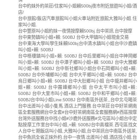
台中約妹外約茶莊/住家叫小姐賴500bj夜市附近旅遊叫小姐/酒
店/
台中旅館/飯店汽車旅館叫小姐火車站附近旅館大雅叫小姐.住
家叫小姐.
台中豐原叫小姐約妹一夜情按摩賴500bj.台中茶訊.台中按摩
台中東勢鎮叫小姐+賴: 500BJ 台中大甲鎮叫小姐現金交易
台中東海大學叫學生妹賴500bj台中清水鎮叫小姐台中沙鹿鎮
叫小姐+賴: 500BJ
台中梧棲鎮叫小姐+賴: 500BJ 台中后里鄉叫小姐台中神岡鄉
叫小姐+賴: 500BJ 台中潭子鄉叫小姐+賴: 500BJ 台中大雅鄉
叫小姐+賴: 500BJ 台中新社鄉叫小姐台中石岡鄉叫小姐+賴:
500BJ 台中外埔鄉叫小姐 台中大平鄉叫小姐+賴: 500BJ 台中
烏日鄉叫小姐+賴: 500BJ 台中大肚鄉叫小姐 台中龍井鄉叫小
姐+賴: 500BJ 台中霧峰鄉叫小姐 台中太平市叫小姐+賴:
500BJ 台中大里市叫小姐+賴: 500BJ 台中和平鄉叫小姐+賴:
500BJ台中叫小姐Line:500BJ 台中南區外送茶,,台中北屯喝茶
台中出差叫小姐小隻馬.酒店上門服務.台中茶莊台中好茶網南
區全套服務網台中全套#台中好茶網南區全套服務網#西區按摩
台灣外送服務台中找小姐#沙鹿外送服務#北屯區叫小姐台中定
點按摩工作室台中叫小姐,+賴: 500BJ台中高檔茶.西屯區找女
人台中七期飯店叫小姐,大雅叫小姐,台中茶訊台中南區外送茶,
台中魚訊全省正妹外約.台中一夜情.出差叫小姐.酒店找小姐.台