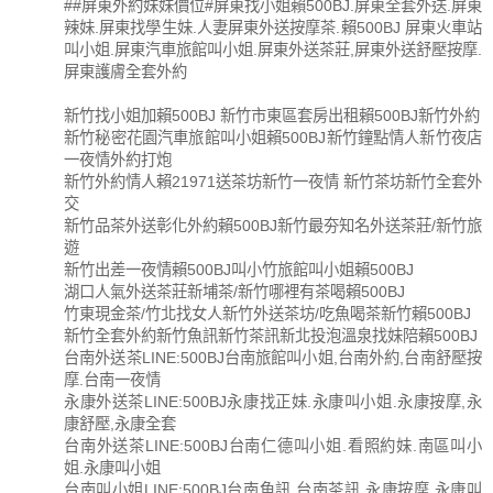
##屏東外約妹妹價位#屏東找小姐賴500BJ.屏東全套外送.屏東
辣妹.屏東找學生妹.人妻屏東外送按摩茶.賴500BJ 屏東火車站
叫小姐.屏東汽車旅館叫小姐.屏東外送茶莊,屏東外送舒壓按摩.
屏東護膚全套外約
新竹找小姐加賴500BJ 新竹市東區套房出租賴500BJ新竹外約
新竹秘密花園汽車旅館叫小姐賴500BJ新竹鐘點情人新竹夜店
一夜情外約打炮
新竹外約情人賴21971送茶坊新竹一夜情 新竹茶坊新竹全套外
交
新竹品茶外送彰化外約賴500BJ新竹最夯知名外送茶莊/新竹旅
遊
新竹出差一夜情賴500BJ叫小竹旅館叫小姐賴500BJ
湖口人氣外送茶莊新埔茶/新竹哪裡有茶喝賴500BJ
竹東現金茶/竹北找女人新竹外送茶坊/吃魚喝茶新竹賴500BJ
新竹全套外約新竹魚訊新竹茶訊新北投泡溫泉找妹陪賴500BJ
台南外送茶LINE:500BJ台南旅館叫小姐,台南外約,台南舒壓按
摩.台南一夜情
永康外送茶LINE:500BJ永康找正妹.永康叫小姐.永康按摩,永
康舒壓,永康全套
台南外送茶LINE:500BJ台南仁德叫小姐.看照約妹.南區叫小
姐.永康叫小姐
台南叫小姐LINE:500BJ台南魚訊.台南茶訊.永康按摩.永康叫