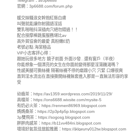
Telegram：av3p6688
官網：3p6688.com/forum.php
媛交妹騷浪女幹炮紅唇白膚
叫聲就能讓你射國語淫話
雙乳啪啪抖深插肉穴絕勿錯過！！
配合按摩棒跳蛋服務堪比av
高外貿協會的最愛 真粉嫩E奶
老號必點 海棠極品
VIP小志客評心得：
跟她玩很多地方 鏡子前面 外面沙發...還有窗戶（半夜）
你能想象一個漂亮的女生在你面前變得那麼淫蕩饑渴嗎？
性感美腿可撕絲襪 隔著絲襪不停的磨蹭小穴 穴緊 口爆很爽
直到淫水流出在直接撕開絲襪無套進入那是一直無法形容的享
受
幼齒茶：https://av1359.wordpress.com/2019/11/29/
高檔茶：https://ons6688.wixsite.com/mysite-5
有奶必火茶：https://renmen86969.blogspot.com
媽媽桑茶：https://2p3p4p5p.blogspot.com
3p雙飛茶：https://sogosg.blogspot.com
胖胖肉感茶：https://b11vv484ni.blogspot.com
壞境好氣氛佳旅館推薦：https://jklgeyny012tw.blogspot.com