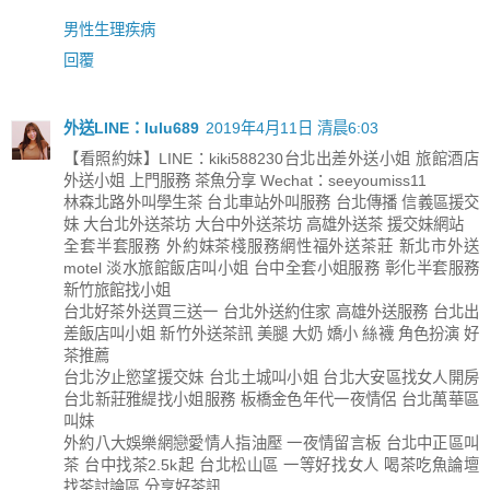
男性生理疾病
回覆
外送LINE：lulu689
2019年4月11日 清晨6:03
【看照約妹】LINE：kiki588230台北出差外送小姐 旅館酒店
外送小姐 上門服務 茶魚分享 Wechat：seeyoumiss11
林森北路外叫學生茶 台北車站外叫服務 台北傳播 信義區援交
妹 大台北外送茶坊 大台中外送茶坊 高雄外送茶 援交妹網站
全套半套服務 外約妹茶棧服務網性福外送茶莊 新北市外送
motel 淡水旅館飯店叫小姐 台中全套小姐服務 彰化半套服務
新竹旅館找小姐
台北好茶外送買三送一 台北外送約住家 高雄外送服務 台北出
差飯店叫小姐 新竹外送茶訊 美腿 大奶 嬌小 絲襪 角色扮演 好
茶推薦
台北汐止慾望援交妹 台北土城叫小姐 台北大安區找女人開房
台北新莊雅緹找小姐服務 板橋金色年代一夜情侶 台北萬華區
叫妹
外約八大娛樂網戀愛情人指油壓 一夜情留言板 台北中正區叫
茶 台中找茶2.5k起 台北松山區 一等好找女人 喝茶吃魚論壇
找茶討論區 分享好茶訊