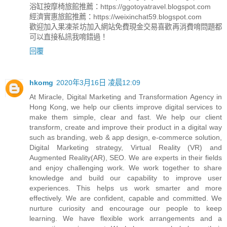
浴缸按摩椅旅館推薦：https://ggotoyatravel.blogspot.com
經濟實惠旅館推薦：https://weixinchat59.blogspot.com
歡迎加入果凍茶坊加入網站免費現金交易喜歡再消費唷問題都
可以直接私訊我唷錯過！
回覆
hkomg
2020年3月16日 凌晨12:09
At Miracle, Digital Marketing and Transformation Agency in
Hong Kong, we help our clients improve digital services to
make them simple, clear and fast. We help our client
transform, create and improve their product in a digital way
such as branding, web & app design, e-commerce solution,
Digital Marketing strategy, Virtual Reality (VR) and
Augmented Reality(AR), SEO. We are experts in their fields
and enjoy challenging work. We work together to share
knowledge and build our capability to improve user
experiences. This helps us work smarter and more
effectively. We are confident, capable and committed. We
nurture curiosity and encourage our people to keep
learning. We have flexible work arrangements and a