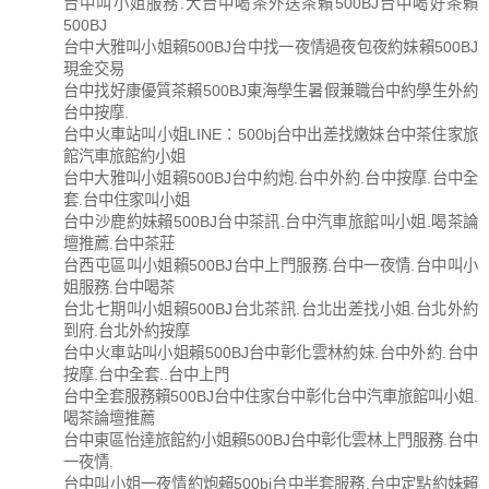
台中叫小姐服務.大台中喝茶外送茶賴500BJ台中喝好茶賴
500BJ
台中大雅叫小姐賴500BJ台中找一夜情過夜包夜約妹賴500BJ
現金交易
台中找好康優質茶賴500BJ東海學生暑假兼職台中約學生外約
台中按摩.
台中火車站叫小姐LINE：500bj台中出差找嫩妹台中茶住家旅
館汽車旅館約小姐
台中大雅叫小姐賴500BJ台中約炮.台中外約.台中按摩.台中全
套.台中住家叫小姐
台中沙鹿約妹賴500BJ台中茶訊.台中汽車旅館叫小姐.喝茶論
壇推薦.台中茶莊
台西屯區叫小姐賴500BJ台中上門服務.台中一夜情.台中叫小
姐服務.台中喝茶
台北七期叫小姐賴500BJ台北茶訊.台北出差找小姐.台北外約
到府.台北外約按摩
台中火車站叫小姐賴500BJ台中彰化雲林約妹.台中外約.台中
按摩.台中全套..台中上門
台中全套服務賴500BJ台中住家台中彰化台中汽車旅館叫小姐.
喝茶論壇推薦
台中東區怡達旅館約小姐賴500BJ台中彰化雲林上門服務.台中
一夜情.
台中叫小姐一夜情約炮賴500bj台中半套服務.台中定點約妹賴