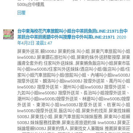
500bj台中樓鳳
回覆
台中東海校花汽車旅館叫小姐台中茶訊魚訊LINE:21971台中
茶訊台中茶訊術語中外叫按摩台中外叫茶LINE:21971
2020
年4月2日 凌晨1:47
屏東外送茶.賴500BJ 屏東約妹.叫小姐.屏東汽車旅館叫小姐
line500BJ.屏東鑽石旅社叫小姐,屏東約妹/外送舒壓按摩.屏東
護膚全套外約.住家叫外送妹妹..屏東鮪魚飯店叫小姐屏東市區
叫小姐line500BJ住家叫外送妹妹/酒店叫小姐/飯店叫小姐/住
家叫小姐汽車旅館叫小姐/旅館叫小姐、內埔叫小姐line500BJ
按摩外送茶、麟洛叫小姐line500BJ 按摩外送茶、萬丹叫小姐
line500BJ 按摩外送茶、潮州叫小姐line500BJ 按摩外送茶、
九如叫小姐line500BJ 按摩外送茶、長治叫小姐按摩外送茶、
潮州叫小姐line500BJ按摩外送茶、林邊叫小姐line500BJ按摩
外送茶、東港叫小姐line500BJ按摩外送茶、枋寮叫小姐
line500BJ按摩外送茶,飯店叫小姐.屏東外約找茶.屏東找妹賴
500BJ.屏東找小姐.屏東汽車旅館叫妹妹服務.屏東叫小姐賴
500BJ.妹妹服務找歡樂.屏東出差旅遊約妹 line500BJ.屏東正
妹論壇賴500BJ.屏東約情人.屏東找女人兼職妹.推薦屏東茶莊