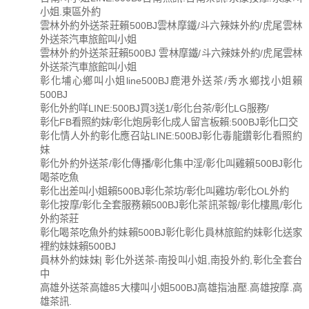
小姐.東區外約
雲林外約外送茶莊賴500BJ雲林摩鐵/斗六辣妹外約/虎尾雲林
外送茶汽車旅館叫小姐
雲林外約外送茶莊賴500BJ 雲林摩鐵/斗六辣妹外約/虎尾雲林
外送茶汽車旅館叫小姐
彰化埔心鄉叫小姐line500BJ鹿港外送茶/秀水鄉找小姐賴
500BJ
彰化外約咩LINE:500BJ買3送1/彰化台茶/彰化LG服務/
彰化FB看照約妹/彰化炮房彰化成人留言板賴:500BJ彰化口交
彰化情人外約彰化應召站LINE:500BJ彰化毒龍鑽彰化看照約
妹
彰化外約外送茶/彰化傳播/彰化集中淫/彰化叫雞賴500BJ彰化
喝茶吃魚
彰化出差叫小姐賴500BJ彰化茶坊/彰化叫雞坊/彰化OL外約
彰化按摩/彰化全套服務賴500BJ彰化茶訊茶報/彰化樓鳳/彰化
外約茶莊
彰化喝茶吃魚外約妹賴500BJ彰化彰化員林旅館約妹彰化送家
裡約妹妹賴500BJ
員林外約妹妹| 彰化外送茶-南投叫小姐,南投外約,彰化全套台
中
高雄外送茶高雄85大樓叫小姐500BJ高雄指油壓.高雄按摩.高
雄茶訊.