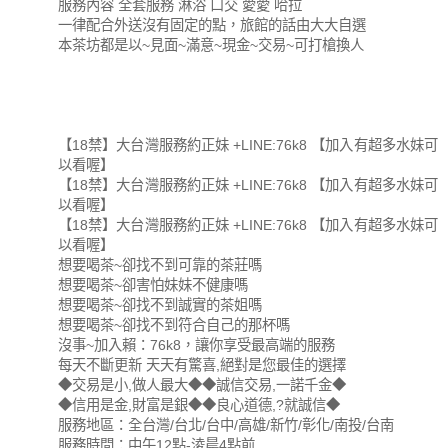
服務內容 全套服務 淋浴 口交 愛愛 哈拉
一律配合外送沒有固定的點，旅館的話由大大自選
本茶坊都是以~見面~滿意~現金~交易~可打槍換人
【18禁】大台灣服務約正妹 +LINE:76k8 【加入有超多水妹可
以看喔】
【18禁】大台灣服務約正妹 +LINE:76k8 【加入有超多水妹可
以看喔】
【18禁】大台灣服務約正妹 +LINE:76k8 【加入有超多水妹可
以看喔】
想要喝茶~卻找不到可靠的茶莊嗎
想要喝茶~卻害怕妹妹不健康嗎
想要喝茶~卻找不到誠實的茶姐嗎
想要喝茶~卻找不到符合自己的那杯嗎
沒事~加入賴：76k8，讓你享受最高端的服務
每天不斷更新 天天有驚喜,絕對是您最佳的選擇
◆交易是小,做人最大◆◆誠信交易,一諾千金◆
◆信用是金,財富是銀◆◆良心道德,?就誠信◆
服務地區：全台灣/台北/台中/高雄/新竹/彰化/南投/台南
服務時間：中午12點-淩晨4點前