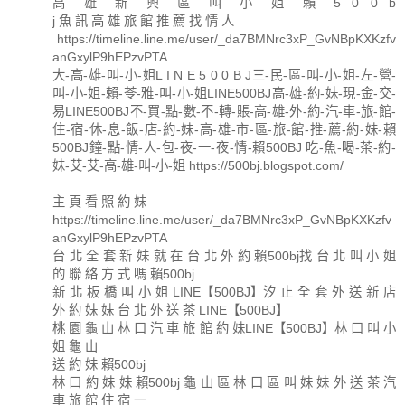
高 雄 新 興 區 叫 小 姐 賴 5 0 0 b
j 魚 訊 高 雄 旅 館 推 薦 找 情 人
https://timeline.line.me/user/_da7BMNrc3xP_GvNBpKXKzfv
anGxylP9hEPzvPTA
大-高-雄-叫-小-姐L I N E 5 0 0 B J三-民-區-叫-小-姐-左-營-
叫-小-姐-賴-苓-雅-叫-小-姐LINE500BJ高-雄-約-妹-現-金-交-
易LINE500BJ不-買-點-數-不-轉-賬-高-雄-外-約-汽-車-旅-館-
住-宿-休-息-飯-店-約-妹-高-雄-市-區-旅-館-推-薦-約-妹-賴
500BJ鐘-點-情-人-包-夜-一-夜-情-賴500BJ 吃-魚-喝-茶-約-
妹-艾-艾-高-雄-叫-小-姐 https://500bj.blogspot.com/
主 頁 看 照 約 妹
https://timeline.line.me/user/_da7BMNrc3xP_GvNBpKXKzfv
anGxylP9hEPzvPTA
台 北 全 套 新 妹 就 在 台 北 外 約 賴500bj找 台 北 叫 小 姐
的 聯 絡 方 式 嗎 賴500bj
新 北 板 橋 叫 小 姐 LINE【500BJ】汐 止 全 套 外 送 新 店
外 約 妹 妹 台 北 外 送 茶 LINE【500BJ】
桃 園 龜 山 林 口 汽 車 旅 館 約 妹LINE【500BJ】林 口 叫 小
姐 龜 山
送 約 妹 賴500bj
林 口 約 妹 妹 賴500bj 龜 山 區 林 口 區 叫 妹 妹 外 送 茶 汽
車 旅 館 住 宿 一