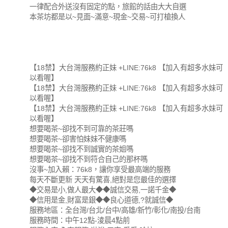
一律配合外送沒有固定的點，旅館的話由大大自選
本茶坊都是以~見面~滿意~現金~交易~可打槍換人
【18禁】大台灣服務約正妹 +LINE:76k8 【加入有超多水妹可
以看喔】
【18禁】大台灣服務約正妹 +LINE:76k8 【加入有超多水妹可
以看喔】
【18禁】大台灣服務約正妹 +LINE:76k8 【加入有超多水妹可
以看喔】
想要喝茶~卻找不到可靠的茶莊嗎
想要喝茶~卻害怕妹妹不健康嗎
想要喝茶~卻找不到誠實的茶姐嗎
想要喝茶~卻找不到符合自己的那杯嗎
沒事~加入賴：76k8，讓你享受最高端的服務
每天不斷更新 天天有驚喜,絕對是您最佳的選擇
◆交易是小,做人最大◆◆誠信交易,一諾千金◆
◆信用是金,財富是銀◆◆良心道德,?就誠信◆
服務地區：全台灣/台北/台中/高雄/新竹/彰化/南投/台南
服務時間：中午12點-淩晨4點前