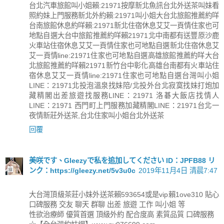
台北汽車旅館叫小姐賴:21971按摩新北魚訊台北外送茶叫妹看
照約妹上門服務新北外約賴:21971叫小姐大台北旅館推薦約咩
台南旅館休息約咩賴:21971新北住宿休息艾艾一頁情住家也可
地點自選大台中旅館推薦約咩賴21971北中南都有送豐原沙鹿
火車站住宿休息艾艾一頁情住家也可地點自選新北住宿休息艾
艾一頁情line:21971住家也可地點自選高雄旅館推薦約咩大台
北旅館推薦約咩賴21971新竹台中彰化高雄台南都有火車站住
宿休息艾艾一頁情line:21971住家也可地點自選台灣叫小姐
LINE：21971北投泡溫泉找妹陪/北投外台北寂寞找妹打炮加
藏精閣出差旅遊找服務LINE：21971 洛碁大飯店找情人
LINE：21971 西門町上門服務加藏精閣LINE：21971台北一
夜情新莊外送茶,台北住家叫小姐台北外送茶
回覆
美咲です、Gleezyで私を追加してください ID：JPFB88 リ
ンク：https://gleezy.net/5v3u0c
2019年11月4日 清晨7:47
大台灣頂級茶莊小妹外送茶賴593654或是vip賴1ove310 貼心
口碑服務 交友 聊天 群聊 出差 旅遊 工作 叫小姐 等
性欲治療師 優質首選 頂級外約 配合度高 素質品質 口碑服務