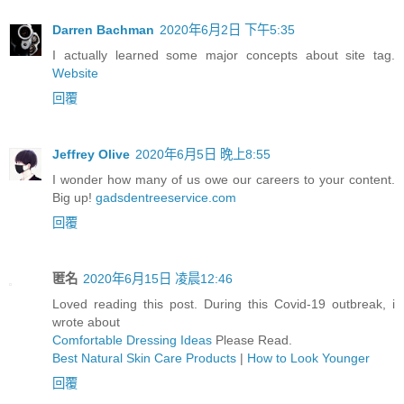
Darren Bachman
2020年6月2日 下午5:35
I actually learned some major concepts about site tag.
Website
回覆
Jeffrey Olive
2020年6月5日 晚上8:55
I wonder how many of us owe our careers to your content.
Big up!
gadsdentreeservice.com
回覆
匿名
2020年6月15日 凌晨12:46
Loved reading this post. During this Covid-19 outbreak, i
wrote about
Comfortable Dressing Ideas
Please Read.
Best Natural Skin Care Products
|
How to Look Younger
回覆