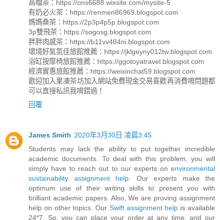
高檔茶：https://ons6688.wixsite.com/mysite-5
有奶必火茶：https://renmen86969.blogspot.com
媽媽桑茶：https://2p3p4p5p.blogspot.com
3p雙飛茶：https://sogosg.blogspot.com
胖胖肉感茶：https://b11vv484ni.blogspot.com
壞境好氣氛佳旅館推薦：https://jklgeyny012tw.blogspot.com
浴缸按摩椅旅館推薦：https://ggotoyatravel.blogspot.com
經濟實惠旅館推薦：https://weixinchat59.blogspot.com
歡迎加入果凍茶坊加入網站免費現金交易喜歡再消費唷問題都
可以直接私訊我唷錯過！
回覆
James Smith
2020年3月30日 凌晨3:45
Students may lack the ability to put together incredible
academic documents. To deal with this problem, you will
simply have to reach out to our experts on
environmental
sustainability assignment help
. Our experts make the
optimum use of their writing skills to present you with
brilliant academic papers. Also, We are proving assignment
help on other topics. Our
Swift assignment help
is available
24*7. So, you can place your order at any time, and our