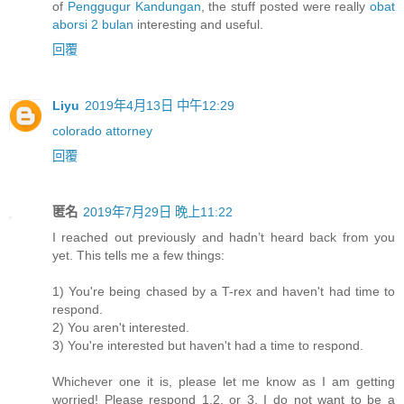
of
Penggugur Kandungan
, the stuff posted were really
obat
aborsi 2 bulan
interesting and useful.
回覆
Liyu
2019年4月13日 中午12:29
colorado attorney
回覆
匿名
2019年7月29日 晚上11:22
I reached out previously and hadn’t heard back from you
yet. This tells me a few things:
1) You're being chased by a T-rex and haven't had time to
respond.
2) You aren't interested.
3) You're interested but haven't had a time to respond.
Whichever one it is, please let me know as I am getting
worried! Please respond 1,2, or 3. I do not want to be a