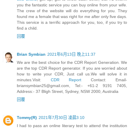
you the fantastic service you can buy online from your wife.
The crew of the website will do everything for you. They
found me a female that was right for me after only five days.
This service is a terrific approach for you, too, if you try to
find a child.
回覆
Brian Symbian
2021年6月13日 晚上11:37
We are the best choice for the CDR Report Generation. We
are the top CDR Report generator. If you are worried about
how to write your CDR, Just call us.We will solve it in
minutes.Visit:
CDR Report
Contact:
Email-
briansymbian25@gmail.com
, Tel:- +61-2 9191 7405,
Address:- 37 Bligh Street, Sydney, NSW 2000, Australia
回覆
Tommy(R)
2021年7月30日 凌晨3:10
I had to pass an online literary test to attend the institution