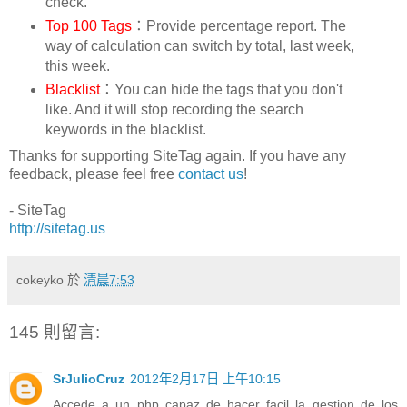
check.
Top 100 Tags
：Provide percentage report. The
way of calculation can switch by total, last week,
this week.
Blacklist
：You can hide the tags that you don't
like. And it will stop recording the search
keywords in the blacklist.
Thanks for supporting SiteTag again. If you have any
feedback, please feel free
contact us
!
- SiteTag
http://sitetag.us
cokeyko
於
清晨7:53
145 則留言:
SrJulioCruz
2012年2月17日 上午10:15
Accede a un php capaz de hacer facil la gestion de los