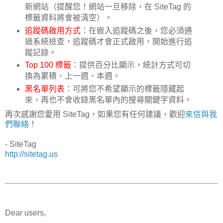
新網站（提醒您！網站一旦移除，在 SiteTag 的
標籤資料將會被清空）。
追蹤碼啟用方式
：在嵌入追蹤碼之後，您必須通
過系統檢查，追蹤碼才會正式啟用，開始進行追
蹤記錄。
Top 100 標籤
：提供百分比顯示，統計方式可切
換為累積、上一週、本週。
黑名單列表
：可將您不希望顯示的標籤隱藏起
來，再也不會收錄黑名單內的搜尋關鍵字資料。
再次感謝您愛用 SiteTag，如果您有任何建議，歡迎
來信與我
們聯絡
！
- SiteTag
http://sitetag.us
Dear users,