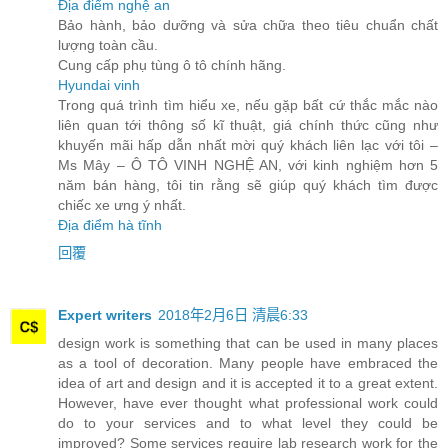
Địa điểm nghệ an
Bảo hành, bảo dưỡng và sửa chữa theo tiêu chuẩn chất
lượng toàn cầu.
Cung cấp phụ tùng ô tô chính hãng.
Hyundai vinh
Trong quá trình tìm hiểu xe, nếu gặp bất cứ thắc mắc nào
liên quan tới thông số kĩ thuật, giá chính thức cũng như
khuyến mãi hấp dẫn nhất mời quý khách liên lạc với tôi –
Ms Mây – Ô TÔ VINH NGHỆ AN, với kinh nghiệm hơn 5
năm bán hàng, tôi tin rằng sẽ giúp quý khách tìm được
chiếc xe ưng ý nhất.
Địa điểm hà tĩnh
回覆
Expert writers
2018年2月6日 清晨6:33
design work is something that can be used in many places
as a tool of decoration. Many people have embraced the
idea of art and design and it is accepted it to a great extent.
However, have ever thought what professional work could
do to your services and to what level they could be
improved? Some services require lab research work for the