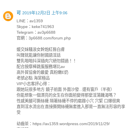
可
2019年12月2日 上午9:06
LINE：av1359
Skype：keke741963
Telegram：av3p6688
官網：3p6688.com/forum.php
媛交妹騷浪女幹炮紅唇白膚
叫聲就能讓你射國語淫話
雙乳啪啪抖深插肉穴絕勿錯過！！
配合按摩棒跳蛋服務堪比av
高外貿協會的最愛 真粉嫩E奶
老號必點 海棠極品
VIP小志客評心得：
跟她玩很多地方 鏡子前面 外面沙發...還有窗戶（半夜）
你能想象一個漂亮的女生在你面前變得那麼淫蕩饑渴嗎？
性感美腿可撕絲襪 隔著絲襪不停的磨蹭小穴 穴緊 口爆很爽
直到淫水流出在直接撕開絲襪無套進入那是一直無法形容的享
受
幼齒茶：https://av1359.wordpress.com/2019/11/29/