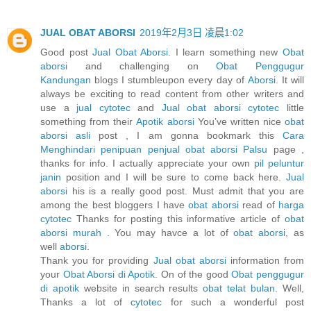
JUAL OBAT ABORSI
2019年2月3日 凌晨1:02
Good post
Jual Obat Aborsi
. I learn something new
Obat
aborsi
and challenging on
Obat Penggugur
Kandungan
blogs I stumbleupon every day of
Aborsi
. It will
always be exciting to read content from other writers and
use a
jual cytotec
and
Jual obat aborsi cytotec
little
something from their
Apotik aborsi
You’ve written nice
obat
aborsi asli
post , I am gonna bookmark this
Cara
Menghindari penipuan penjual obat aborsi Palsu
page ,
thanks for info. I actually appreciate your own
pil peluntur
janin
position and I will be sure to come back here.
Jual
aborsi
his is a really good post. Must admit that you are
among the best bloggers I have
obat aborsi
read of
harga
cytotec
Thanks for posting this informative article of
obat
aborsi murah
. You may havce a lot of
obat aborsi
, as
well
aborsi
.
Thank you for providing
Jual obat aborsi
information from
your
Obat Aborsi di Apotik
. On of the good
Obat penggugur
di apotik
website in search results
obat telat bulan
. Well,
Thanks a lot of
cytotec
for such a wonderful post