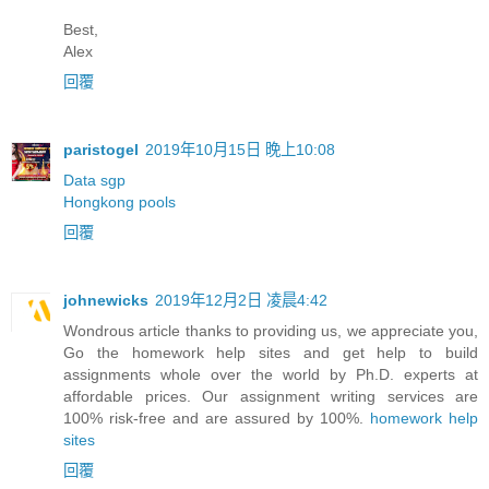
Best,
Alex
回覆
paristogel
2019年10月15日 晚上10:08
Data sgp
Hongkong pools
回覆
johnewicks
2019年12月2日 凌晨4:42
Wondrous article thanks to providing us, we appreciate you,
Go the homework help sites and get help to build
assignments whole over the world by Ph.D. experts at
affordable prices. Our assignment writing services are
100% risk-free and are assured by 100%.
homework help
sites
回覆