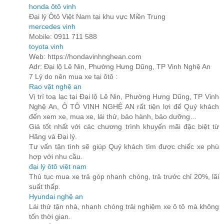
honda ôtô vinh
Đại lý Ôtô Việt Nam tại khu vực Miền Trung
mercedes vinh
Mobile: 0911 711 588
toyota vinh
Web: https://hondavinhnghean.com
Adr: Đại lộ Lê Nin, Phường Hưng Dũng, TP Vinh Nghệ An
7 Lý do nên mua xe tại ôtô :
Rao vặt nghệ an
Vị trí toạ lạc tại Đại lộ Lê Nin, Phường Hưng Dũng, TP Vinh
Nghệ An, Ô TÔ VINH NGHỆ AN rất tiện lợi để Quý khách
đến xem xe, mua xe, lái thử, bảo hành, bảo dưỡng…
Giá tốt nhất với các chương trình khuyến mãi đặc biệt từ
Hãng và Đại lý.
Tư vấn tận tình sẽ giúp Quý khách tìm được chiếc xe phù
hợp với nhu cầu.
đại lý ôtô việt nam
Thủ tục mua xe trả góp nhanh chóng, trả trước chỉ 20%, lãi
suất thấp.
Hyundai nghệ an
Lái thử tận nhà, nhanh chóng trải nghiệm xe ô tô mà không
tốn thời gian.