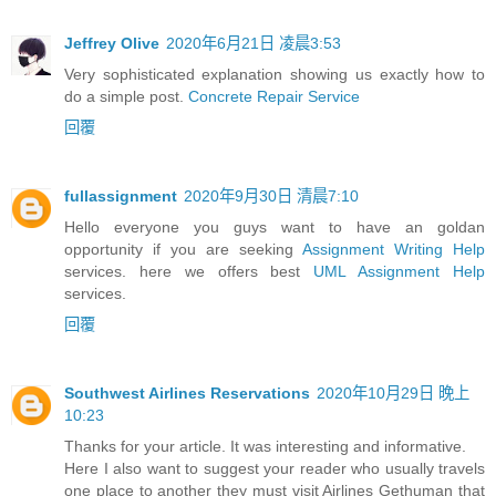
Jeffrey Olive
2020年6月21日 凌晨3:53
Very sophisticated explanation showing us exactly how to
do a simple post.
Concrete Repair Service
回覆
fullassignment
2020年9月30日 清晨7:10
Hello everyone you guys want to have an goldan
opportunity if you are seeking
Assignment Writing Help
services. here we offers best
UML Assignment Help
services.
回覆
Southwest Airlines Reservations
2020年10月29日 晚上
10:23
Thanks for your article. It was interesting and informative.
Here I also want to suggest your reader who usually travels
one place to another they must visit Airlines Gethuman that