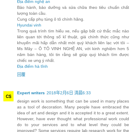
Địa điểm nghệ an
Bảo hành, bảo dưỡng và sửa chữa theo tiêu chuẩn chất
lượng toàn cầu.
Cung cấp phụ tùng ô tô chính hãng.
Hyundai vinh
Trong quá trình tìm hiểu xe, nếu gặp bất cứ thắc mắc nào
liên quan tới thông số kĩ thuật, giá chính thức cũng như
khuyến mãi hấp dẫn nhất mời quý khách liên lạc với tôi –
Ms Mây – Ô TÔ VINH NGHỆ AN, với kinh nghiệm hơn 5
năm bán hàng, tôi tin rằng sẽ giúp quý khách tìm được
chiếc xe ưng ý nhất.
Địa điểm hà tĩnh
回覆
Expert writers
2018年2月6日 清晨6:33
design work is something that can be used in many places
as a tool of decoration. Many people have embraced the
idea of art and design and it is accepted it to a great extent.
However, have ever thought what professional work could
do to your services and to what level they could be
improved? Some services require lab research work for the