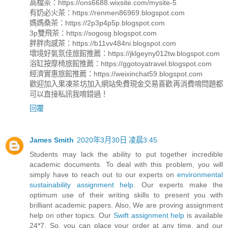
高檔茶：https://ons6688.wixsite.com/mysite-5
有奶必火茶：https://renmen86969.blogspot.com
媽媽桑茶：https://2p3p4p5p.blogspot.com
3p雙飛茶：https://sogosg.blogspot.com
胖胖肉感茶：https://b11vv484ni.blogspot.com
壞境好氣氛佳旅館推薦：https://jklgeyny012tw.blogspot.com
浴缸按摩椅旅館推薦：https://ggotoyatravel.blogspot.com
經濟實惠旅館推薦：https://weixinchat59.blogspot.com
歡迎加入果凍茶坊加入網站免費現金交易喜歡再消費唷問題都
可以直接私訊我唷錯過！
回覆
James Smith
2020年3月30日 凌晨3:45
Students may lack the ability to put together incredible
academic documents. To deal with this problem, you will
simply have to reach out to our experts on
environmental
sustainability assignment help
. Our experts make the
optimum use of their writing skills to present you with
brilliant academic papers. Also, We are proving assignment
help on other topics. Our
Swift assignment help
is available
24*7. So, you can place your order at any time, and our