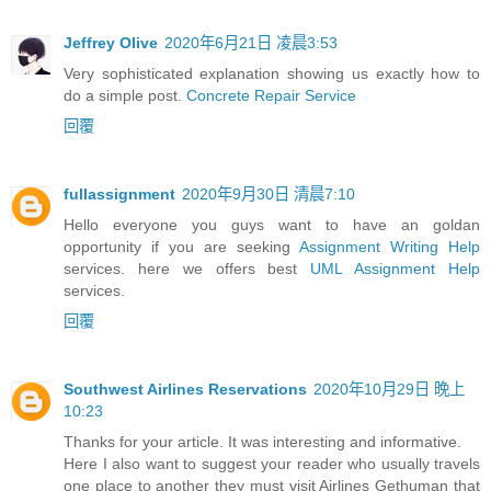
Jeffrey Olive
2020年6月21日 凌晨3:53
Very sophisticated explanation showing us exactly how to
do a simple post.
Concrete Repair Service
回覆
fullassignment
2020年9月30日 清晨7:10
Hello everyone you guys want to have an goldan
opportunity if you are seeking
Assignment Writing Help
services. here we offers best
UML Assignment Help
services.
回覆
Southwest Airlines Reservations
2020年10月29日 晚上
10:23
Thanks for your article. It was interesting and informative.
Here I also want to suggest your reader who usually travels
one place to another they must visit Airlines Gethuman that