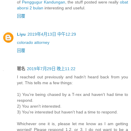
of
Penggugur Kandungan
, the stuff posted were really
obat
aborsi 2 bulan
interesting and useful.
回覆
Liyu
2019年4月13日 中午12:29
colorado attorney
回覆
匿名
2019年7月29日 晚上11:22
I reached out previously and hadn’t heard back from you
yet. This tells me a few things:
1) You're being chased by a T-rex and haven't had time to
respond.
2) You aren't interested.
3) You're interested but haven't had a time to respond.
Whichever one it is, please let me know as I am getting
worried! Please respond 1,2, or 3. I do not want to be a