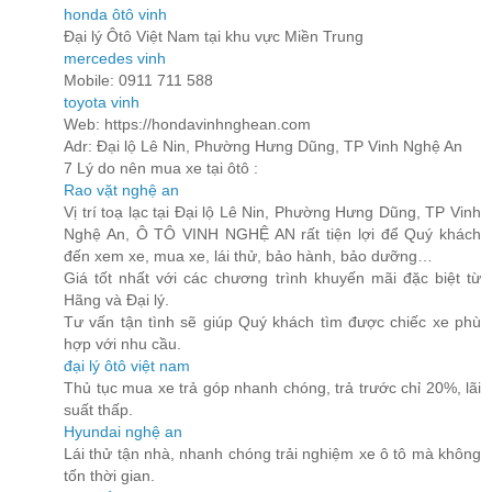
honda ôtô vinh
Đại lý Ôtô Việt Nam tại khu vực Miền Trung
mercedes vinh
Mobile: 0911 711 588
toyota vinh
Web: https://hondavinhnghean.com
Adr: Đại lộ Lê Nin, Phường Hưng Dũng, TP Vinh Nghệ An
7 Lý do nên mua xe tại ôtô :
Rao vặt nghệ an
Vị trí toạ lạc tại Đại lộ Lê Nin, Phường Hưng Dũng, TP Vinh
Nghệ An, Ô TÔ VINH NGHỆ AN rất tiện lợi để Quý khách
đến xem xe, mua xe, lái thử, bảo hành, bảo dưỡng…
Giá tốt nhất với các chương trình khuyến mãi đặc biệt từ
Hãng và Đại lý.
Tư vấn tận tình sẽ giúp Quý khách tìm được chiếc xe phù
hợp với nhu cầu.
đại lý ôtô việt nam
Thủ tục mua xe trả góp nhanh chóng, trả trước chỉ 20%, lãi
suất thấp.
Hyundai nghệ an
Lái thử tận nhà, nhanh chóng trải nghiệm xe ô tô mà không
tốn thời gian.