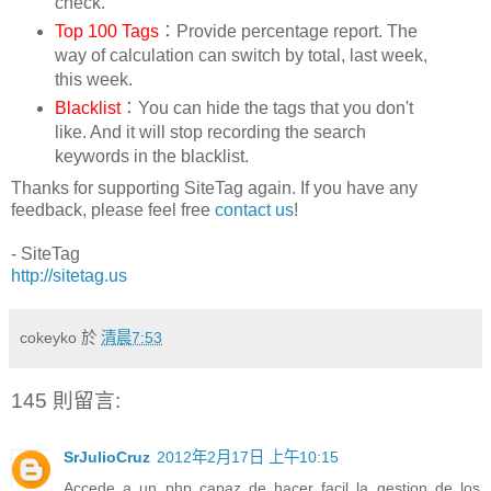
check.
Top 100 Tags
：Provide percentage report. The
way of calculation can switch by total, last week,
this week.
Blacklist
：You can hide the tags that you don't
like. And it will stop recording the search
keywords in the blacklist.
Thanks for supporting SiteTag again. If you have any
feedback, please feel free
contact us
!
- SiteTag
http://sitetag.us
cokeyko
於
清晨7:53
145 則留言:
SrJulioCruz
2012年2月17日 上午10:15
Accede a un php capaz de hacer facil la gestion de los