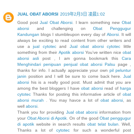
JUAL OBAT ABORSI
2019年2月3日 凌晨1:02
Good post
Jual Obat Aborsi
. I learn something new
Obat
aborsi
and challenging on
Obat Penggugur
Kandungan
blogs I stumbleupon every day of
Aborsi
. It will
always be exciting to read content from other writers and
use a
jual cytotec
and
Jual obat aborsi cytotec
little
something from their
Apotik aborsi
You’ve written nice
obat
aborsi asli
post , I am gonna bookmark this
Cara
Menghindari penipuan penjual obat aborsi Palsu
page ,
thanks for info. I actually appreciate your own
pil peluntur
janin
position and I will be sure to come back here.
Jual
aborsi
his is a really good post. Must admit that you are
among the best bloggers I have
obat aborsi
read of
harga
cytotec
Thanks for posting this informative article of
obat
aborsi murah
. You may havce a lot of
obat aborsi
, as
well
aborsi
.
Thank you for providing
Jual obat aborsi
information from
your
Obat Aborsi di Apotik
. On of the good
Obat penggugur
di apotik
website in search results
obat telat bulan
. Well,
Thanks a lot of
cytotec
for such a wonderful post