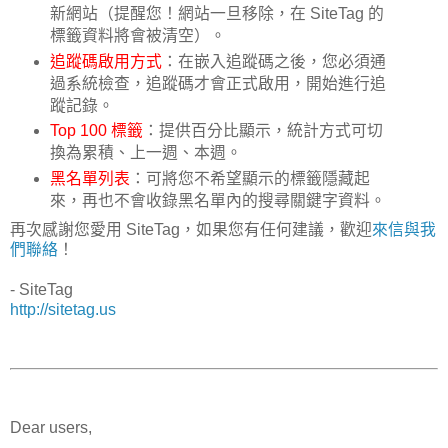
新網站（提醒您！網站一旦移除，在 SiteTag 的
標籤資料將會被清空）。
追蹤碼啟用方式
：在嵌入追蹤碼之後，您必須通
過系統檢查，追蹤碼才會正式啟用，開始進行追
蹤記錄。
Top 100 標籤
：提供百分比顯示，統計方式可切
換為累積、上一週、本週。
黑名單列表
：可將您不希望顯示的標籤隱藏起
來，再也不會收錄黑名單內的搜尋關鍵字資料。
再次感謝您愛用 SiteTag，如果您有任何建議，歡迎
來信與我
們聯絡
！
- SiteTag
http://sitetag.us
Dear users,