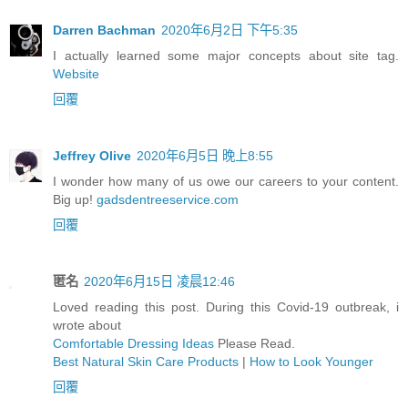
Darren Bachman
2020年6月2日 下午5:35
I actually learned some major concepts about site tag.
Website
回覆
Jeffrey Olive
2020年6月5日 晚上8:55
I wonder how many of us owe our careers to your content.
Big up!
gadsdentreeservice.com
回覆
匿名
2020年6月15日 凌晨12:46
Loved reading this post. During this Covid-19 outbreak, i
wrote about
Comfortable Dressing Ideas
Please Read.
Best Natural Skin Care Products
|
How to Look Younger
回覆