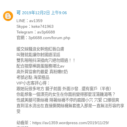
可
2019年12月2日 上午9:06
LINE：av1359
Skype：keke741963
Telegram：av3p6688
官網：3p6688.com/forum.php
媛交妹騷浪女幹炮紅唇白膚
叫聲就能讓你射國語淫話
雙乳啪啪抖深插肉穴絕勿錯過！！
配合按摩棒跳蛋服務堪比av
高外貿協會的最愛 真粉嫩E奶
老號必點 海棠極品
VIP小志客評心得：
跟她玩很多地方 鏡子前面 外面沙發...還有窗戶（半夜）
你能想象一個漂亮的女生在你面前變得那麼淫蕩饑渴嗎？
性感美腿可撕絲襪 隔著絲襪不停的磨蹭小穴 穴緊 口爆很爽
直到淫水流出在直接撕開絲襪無套進入那是一直無法形容的享
受
幼齒茶：https://av1359.wordpress.com/2019/11/29/