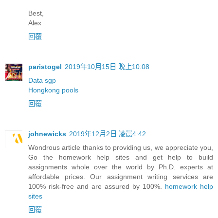
Best,
Alex
回覆
paristogel
2019年10月15日 晚上10:08
Data sgp
Hongkong pools
回覆
johnewicks
2019年12月2日 凌晨4:42
Wondrous article thanks to providing us, we appreciate you,
Go the homework help sites and get help to build
assignments whole over the world by Ph.D. experts at
affordable prices. Our assignment writing services are
100% risk-free and are assured by 100%.
homework help
sites
回覆