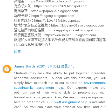
高檔茶：https://ons6688.wixsite.com/mysite-5
有奶必火茶：https://renmen86969.blogspot.com
媽媽桑茶：https://2p3p4p5p.blogspot.com
3p雙飛茶：https://sogosg.blogspot.com
胖胖肉感茶：https://b11vv484ni.blogspot.com
壞境好氣氛佳旅館推薦：https://jklgeyny012tw.blogspot.com
浴缸按摩椅旅館推薦：https://ggotoyatravel.blogspot.com
經濟實惠旅館推薦：https://weixinchat59.blogspot.com
歡迎加入果凍茶坊加入網站免費現金交易喜歡再消費唷問題都
可以直接私訊我唷錯過！
回覆
James Smith
2020年3月30日 凌晨3:45
Students may lack the ability to put together incredible
academic documents. To deal with this problem, you will
simply have to reach out to our experts on
environmental
sustainability assignment help
. Our experts make the
optimum use of their writing skills to present you with
brilliant academic papers. Also, We are proving assignment
help on other topics. Our
Swift assignment help
is available
24*7. So, you can place your order at any time, and our