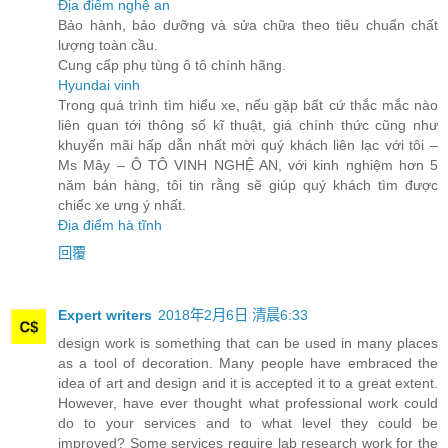
Địa điểm nghệ an
Bảo hành, bảo dưỡng và sửa chữa theo tiêu chuẩn chất
lượng toàn cầu.
Cung cấp phụ tùng ô tô chính hãng.
Hyundai vinh
Trong quá trình tìm hiểu xe, nếu gặp bất cứ thắc mắc nào
liên quan tới thông số kĩ thuật, giá chính thức cũng như
khuyến mãi hấp dẫn nhất mời quý khách liên lạc với tôi –
Ms Mây – Ô TÔ VINH NGHỆ AN, với kinh nghiệm hơn 5
năm bán hàng, tôi tin rằng sẽ giúp quý khách tìm được
chiếc xe ưng ý nhất.
Địa điểm hà tĩnh
回覆
Expert writers
2018年2月6日 清晨6:33
design work is something that can be used in many places
as a tool of decoration. Many people have embraced the
idea of art and design and it is accepted it to a great extent.
However, have ever thought what professional work could
do to your services and to what level they could be
improved? Some services require lab research work for the