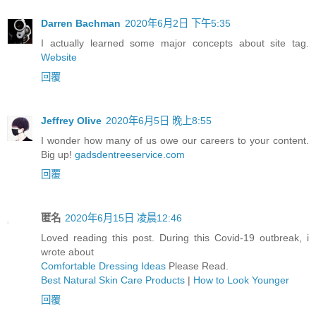
Darren Bachman
2020年6月2日 下午5:35
I actually learned some major concepts about site tag.
Website
回覆
Jeffrey Olive
2020年6月5日 晚上8:55
I wonder how many of us owe our careers to your content.
Big up!
gadsdentreeservice.com
回覆
匿名
2020年6月15日 凌晨12:46
Loved reading this post. During this Covid-19 outbreak, i
wrote about
Comfortable Dressing Ideas
Please Read.
Best Natural Skin Care Products
|
How to Look Younger
回覆