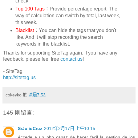
check.
Top 100 Tags
：Provide percentage report. The
way of calculation can switch by total, last week,
this week.
Blacklist
：You can hide the tags that you don't
like. And it will stop recording the search
keywords in the blacklist.
Thanks for supporting SiteTag again. If you have any
feedback, please feel free
contact us
!
- SiteTag
http://sitetag.us
cokeyko
於
清晨7:53
145 則留言:
SrJulioCruz
2012年2月17日 上午10:15
Accede a un php capaz de hacer facil la gestion de los