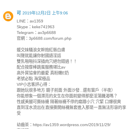
可
2019年12月2日 上午9:06
LINE：av1359
Skype：keke741963
Telegram：av3p6688
官網：3p6688.com/forum.php
媛交妹騷浪女幹炮紅唇白膚
叫聲就能讓你射國語淫話
雙乳啪啪抖深插肉穴絕勿錯過！！
配合按摩棒跳蛋服務堪比av
高外貿協會的最愛 真粉嫩E奶
老號必點 海棠極品
VIP小志客評心得：
跟她玩很多地方 鏡子前面 外面沙發...還有窗戶（半夜）
你能想象一個漂亮的女生在你面前變得那麼淫蕩饑渴嗎？
性感美腿可撕絲襪 隔著絲襪不停的磨蹭小穴 穴緊 口爆很爽
直到淫水流出在直接撕開絲襪無套進入那是一直無法形容的享
受
幼齒茶：https://av1359.wordpress.com/2019/11/29/