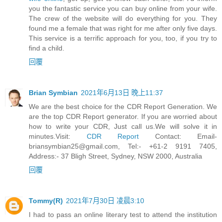
you the fantastic service you can buy online from your wife.
The crew of the website will do everything for you. They
found me a female that was right for me after only five days.
This service is a terrific approach for you, too, if you try to
find a child.
回覆
Brian Symbian
2021年6月13日 晚上11:37
We are the best choice for the CDR Report Generation. We
are the top CDR Report generator. If you are worried about
how to write your CDR, Just call us.We will solve it in
minutes.Visit:
CDR Report
Contact:
Email-
briansymbian25@gmail.com
, Tel:- +61-2 9191 7405,
Address:- 37 Bligh Street, Sydney, NSW 2000, Australia
回覆
Tommy(R)
2021年7月30日 凌晨3:10
I had to pass an online literary test to attend the institution