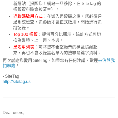
新網站（提醒您！網站一旦移除，在 SiteTag 的
標籤資料將會被清空）。
追蹤碼啟用方式
：在嵌入追蹤碼之後，您必須通
過系統檢查，追蹤碼才會正式啟用，開始進行追
蹤記錄。
Top 100 標籤
：提供百分比顯示，統計方式可切
換為累積、上一週、本週。
黑名單列表
：可將您不希望顯示的標籤隱藏起
來，再也不會收錄黑名單內的搜尋關鍵字資料。
再次感謝您愛用 SiteTag，如果您有任何建議，歡迎
來信與我
們聯絡
！
- SiteTag
http://sitetag.us
Dear users,