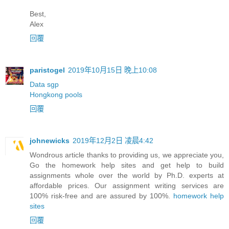
Best,
Alex
回覆
paristogel
2019年10月15日 晚上10:08
Data sgp
Hongkong pools
回覆
johnewicks
2019年12月2日 凌晨4:42
Wondrous article thanks to providing us, we appreciate you,
Go the homework help sites and get help to build
assignments whole over the world by Ph.D. experts at
affordable prices. Our assignment writing services are
100% risk-free and are assured by 100%.
homework help
sites
回覆