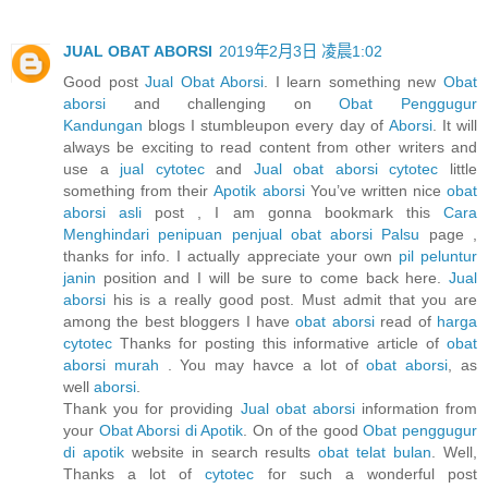
JUAL OBAT ABORSI
2019年2月3日 凌晨1:02
Good post
Jual Obat Aborsi
. I learn something new
Obat
aborsi
and challenging on
Obat Penggugur
Kandungan
blogs I stumbleupon every day of
Aborsi
. It will
always be exciting to read content from other writers and
use a
jual cytotec
and
Jual obat aborsi cytotec
little
something from their
Apotik aborsi
You’ve written nice
obat
aborsi asli
post , I am gonna bookmark this
Cara
Menghindari penipuan penjual obat aborsi Palsu
page ,
thanks for info. I actually appreciate your own
pil peluntur
janin
position and I will be sure to come back here.
Jual
aborsi
his is a really good post. Must admit that you are
among the best bloggers I have
obat aborsi
read of
harga
cytotec
Thanks for posting this informative article of
obat
aborsi murah
. You may havce a lot of
obat aborsi
, as
well
aborsi
.
Thank you for providing
Jual obat aborsi
information from
your
Obat Aborsi di Apotik
. On of the good
Obat penggugur
di apotik
website in search results
obat telat bulan
. Well,
Thanks a lot of
cytotec
for such a wonderful post