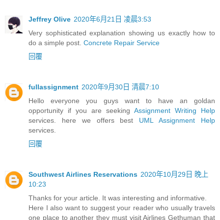
Jeffrey Olive
2020年6月21日 凌晨3:53
Very sophisticated explanation showing us exactly how to
do a simple post.
Concrete Repair Service
回覆
fullassignment
2020年9月30日 清晨7:10
Hello everyone you guys want to have an goldan
opportunity if you are seeking
Assignment Writing Help
services. here we offers best
UML Assignment Help
services.
回覆
Southwest Airlines Reservations
2020年10月29日 晚上
10:23
Thanks for your article. It was interesting and informative.
Here I also want to suggest your reader who usually travels
one place to another they must visit Airlines Gethuman that