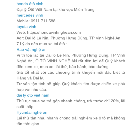
honda ôtô vinh
Đại lý Ôtô Việt Nam tại khu vực Miền Trung
mercedes vinh
Mobile: 0911 711 588
toyota vinh
Web: https://hondavinhnghean.com
Adr: Đại lộ Lê Nin, Phường Hưng Dũng, TP Vinh Nghệ An
7 Lý do nên mua xe tại ôtô :
Rao vặt nghệ an
Vị trí toạ lạc tại Đại lộ Lê Nin, Phường Hưng Dũng, TP Vinh
Nghệ An, Ô TÔ VINH NGHỆ AN rất tiện lợi để Quý khách
đến xem xe, mua xe, lái thử, bảo hành, bảo dưỡng…
Giá tốt nhất với các chương trình khuyến mãi đặc biệt từ
Hãng và Đại lý.
Tư vấn tận tình sẽ giúp Quý khách tìm được chiếc xe phù
hợp với nhu cầu.
đại lý ôtô việt nam
Thủ tục mua xe trả góp nhanh chóng, trả trước chỉ 20%, lãi
suất thấp.
Hyundai nghệ an
Lái thử tận nhà, nhanh chóng trải nghiệm xe ô tô mà không
tốn thời gian.