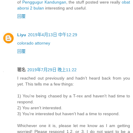
of
Penggugur Kandungan
, the stuff posted were really
obat
aborsi 2 bulan
interesting and useful.
回覆
Liyu
2019年4月13日 中午12:29
colorado attorney
回覆
匿名
2019年7月29日 晚上11:22
I reached out previously and hadn’t heard back from you
yet. This tells me a few things:
1) You're being chased by a T-rex and haven't had time to
respond.
2) You aren't interested.
3) You're interested but haven't had a time to respond.
Whichever one it is, please let me know as I am getting
worried! Please respond 1,2, or 3. I do not want to be a