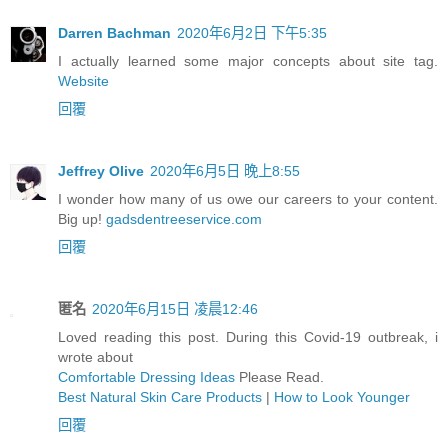
Darren Bachman
2020年6月2日 下午5:35
I actually learned some major concepts about site tag.
Website
回覆
Jeffrey Olive
2020年6月5日 晚上8:55
I wonder how many of us owe our careers to your content.
Big up!
gadsdentreeservice.com
回覆
匿名
2020年6月15日 凌晨12:46
Loved reading this post. During this Covid-19 outbreak, i
wrote about
Comfortable Dressing Ideas
Please Read.
Best Natural Skin Care Products
|
How to Look Younger
回覆