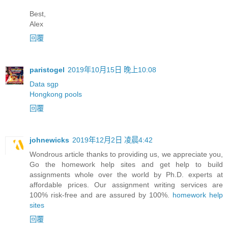
Best,
Alex
回覆
paristogel
2019年10月15日 晚上10:08
Data sgp
Hongkong pools
回覆
johnewicks
2019年12月2日 凌晨4:42
Wondrous article thanks to providing us, we appreciate you,
Go the homework help sites and get help to build
assignments whole over the world by Ph.D. experts at
affordable prices. Our assignment writing services are
100% risk-free and are assured by 100%.
homework help
sites
回覆