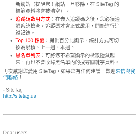
新網站（提醒您！網站一旦移除，在 SiteTag 的
標籤資料將會被清空）。
追蹤碼啟用方式
：在嵌入追蹤碼之後，您必須通
過系統檢查，追蹤碼才會正式啟用，開始進行追
蹤記錄。
Top 100 標籤
：提供百分比顯示，統計方式可切
換為累積、上一週、本週。
黑名單列表
：可將您不希望顯示的標籤隱藏起
來，再也不會收錄黑名單內的搜尋關鍵字資料。
再次感謝您愛用 SiteTag，如果您有任何建議，歡迎
來信與我
們聯絡
！
- SiteTag
http://sitetag.us
Dear users,