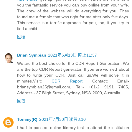
you the fantastic service you can buy online from your wife.
The crew of the website will do everything for you. They
found me a female that was right for me after only five days.
This service is a terrific approach for you, too, if you try to
find a child.
回覆
Brian Symbian
2021年6月13日 晚上11:37
We are the best choice for the CDR Report Generation. We
are the top CDR Report generator. If you are worried about
how to write your CDR, Just call us.We will solve it in
minutes.Visit:
CDR Report
Contact:
Email-
briansymbian25@gmail.com
, Tel:- +61-2 9191 7405,
Address:- 37 Bligh Street, Sydney, NSW 2000, Australia
回覆
Tommy(R)
2021年7月30日 凌晨3:10
I had to pass an online literary test to attend the institution