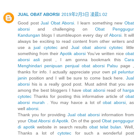
JUAL OBAT ABORSI
2019年2月3日 凌晨1:02
Good post
Jual Obat Aborsi
. I learn something new
Obat
aborsi
and challenging on
Obat Penggugur
Kandungan
blogs I stumbleupon every day of
Aborsi
. It will
always be exciting to read content from other writers and
use a
jual cytotec
and
Jual obat aborsi cytotec
little
something from their
Apotik aborsi
You’ve written nice
obat
aborsi asli
post , I am gonna bookmark this
Cara
Menghindari penipuan penjual obat aborsi Palsu
page ,
thanks for info. I actually appreciate your own
pil peluntur
janin
position and I will be sure to come back here.
Jual
aborsi
his is a really good post. Must admit that you are
among the best bloggers I have
obat aborsi
read of
harga
cytotec
Thanks for posting this informative article of
obat
aborsi murah
. You may havce a lot of
obat aborsi
, as
well
aborsi
.
Thank you for providing
Jual obat aborsi
information from
your
Obat Aborsi di Apotik
. On of the good
Obat penggugur
di apotik
website in search results
obat telat bulan
. Well,
Thanks a lot of
cytotec
for such a wonderful post