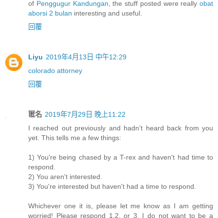
of
Penggugur Kandungan
, the stuff posted were really
obat
aborsi 2 bulan
interesting and useful.
回覆
Liyu
2019年4月13日 中午12:29
colorado attorney
回覆
匿名
2019年7月29日 晚上11:22
I reached out previously and hadn’t heard back from you
yet. This tells me a few things:
1) You're being chased by a T-rex and haven't had time to
respond.
2) You aren't interested.
3) You're interested but haven't had a time to respond.
Whichever one it is, please let me know as I am getting
worried! Please respond 1,2, or 3. I do not want to be a