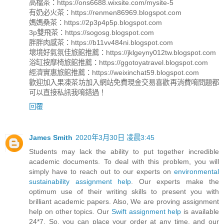
高檔茶：https://ons6688.wixsite.com/mysite-5
有奶必火茶：https://renmen86969.blogspot.com
媽媽桑茶：https://2p3p4p5p.blogspot.com
3p雙飛茶：https://sogosg.blogspot.com
胖胖肉感茶：https://b11vv484ni.blogspot.com
壞境好氣氛佳旅館推薦：https://jklgeyny012tw.blogspot.com
浴缸按摩椅旅館推薦：https://ggotoyatravel.blogspot.com
經濟實惠旅館推薦：https://weixinchat59.blogspot.com
歡迎加入果凍茶坊加入網站免費現金交易喜歡再消費唷問題都
可以直接私訊我唷錯過！
回覆
James Smith
2020年3月30日 凌晨3:45
Students may lack the ability to put together incredible
academic documents. To deal with this problem, you will
simply have to reach out to our experts on
environmental
sustainability assignment help
. Our experts make the
optimum use of their writing skills to present you with
brilliant academic papers. Also, We are proving assignment
help on other topics. Our
Swift assignment help
is available
24*7. So, you can place your order at any time, and our