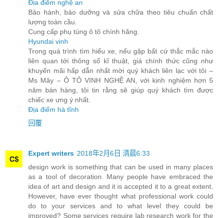
Địa điểm nghệ an
Bảo hành, bảo dưỡng và sửa chữa theo tiêu chuẩn chất
lượng toàn cầu.
Cung cấp phụ tùng ô tô chính hãng.
Hyundai vinh
Trong quá trình tìm hiểu xe, nếu gặp bất cứ thắc mắc nào
liên quan tới thông số kĩ thuật, giá chính thức cũng như
khuyến mãi hấp dẫn nhất mời quý khách liên lạc với tôi –
Ms Mây – Ô TÔ VINH NGHỆ AN, với kinh nghiệm hơn 5
năm bán hàng, tôi tin rằng sẽ giúp quý khách tìm được
chiếc xe ưng ý nhất.
Địa điểm hà tĩnh
回覆
Expert writers
2018年2月6日 清晨6:33
design work is something that can be used in many places
as a tool of decoration. Many people have embraced the
idea of art and design and it is accepted it to a great extent.
However, have ever thought what professional work could
do to your services and to what level they could be
improved? Some services require lab research work for the