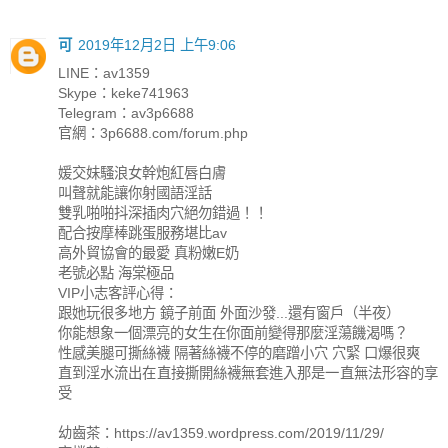
可
2019年12月2日 上午9:06
LINE：av1359
Skype：keke741963
Telegram：av3p6688
官網：3p6688.com/forum.php
媛交妹騷浪女幹炮紅唇白膚
叫聲就能讓你射國語淫話
雙乳啪啪抖深插肉穴絕勿錯過！！
配合按摩棒跳蛋服務堪比av
高外貿協會的最愛 真粉嫩E奶
老號必點 海棠極品
VIP小志客評心得：
跟她玩很多地方 鏡子前面 外面沙發...還有窗戶（半夜）
你能想象一個漂亮的女生在你面前變得那麼淫蕩饑渴嗎？
性感美腿可撕絲襪 隔著絲襪不停的磨蹭小穴 穴緊 口爆很爽
直到淫水流出在直接撕開絲襪無套進入那是一直無法形容的享
受
幼齒茶：https://av1359.wordpress.com/2019/11/29/