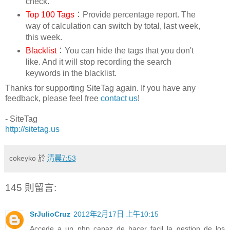
check.
Top 100 Tags
：Provide percentage report. The
way of calculation can switch by total, last week,
this week.
Blacklist
：You can hide the tags that you don't
like. And it will stop recording the search
keywords in the blacklist.
Thanks for supporting SiteTag again. If you have any
feedback, please feel free
contact us
!
- SiteTag
http://sitetag.us
cokeyko
於
清晨7:53
145 則留言:
SrJulioCruz
2012年2月17日 上午10:15
Accede a un php capaz de hacer facil la gestion de los