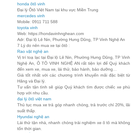
honda ôtô vinh
Đại lý Ôtô Việt Nam tại khu vực Miền Trung
mercedes vinh
Mobile: 0911 711 588
toyota vinh
Web: https://hondavinhnghean.com
Adr: Đại lộ Lê Nin, Phường Hưng Dũng, TP Vinh Nghệ An
7 Lý do nên mua xe tại ôtô :
Rao vặt nghệ an
Vị trí toạ lạc tại Đại lộ Lê Nin, Phường Hưng Dũng, TP Vinh
Nghệ An, Ô TÔ VINH NGHỆ AN rất tiện lợi để Quý khách
đến xem xe, mua xe, lái thử, bảo hành, bảo dưỡng…
Giá tốt nhất với các chương trình khuyến mãi đặc biệt từ
Hãng và Đại lý.
Tư vấn tận tình sẽ giúp Quý khách tìm được chiếc xe phù
hợp với nhu cầu.
đại lý ôtô việt nam
Thủ tục mua xe trả góp nhanh chóng, trả trước chỉ 20%, lãi
suất thấp.
Hyundai nghệ an
Lái thử tận nhà, nhanh chóng trải nghiệm xe ô tô mà không
tốn thời gian.