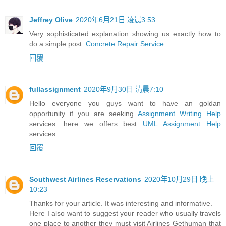
Jeffrey Olive
2020年6月21日 凌晨3:53
Very sophisticated explanation showing us exactly how to
do a simple post.
Concrete Repair Service
回覆
fullassignment
2020年9月30日 清晨7:10
Hello everyone you guys want to have an goldan
opportunity if you are seeking
Assignment Writing Help
services. here we offers best
UML Assignment Help
services.
回覆
Southwest Airlines Reservations
2020年10月29日 晚上
10:23
Thanks for your article. It was interesting and informative.
Here I also want to suggest your reader who usually travels
one place to another they must visit Airlines Gethuman that