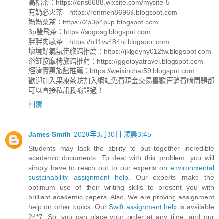
高檔茶：https://ons6688.wixsite.com/mysite-5
有奶必火茶：https://renmen86969.blogspot.com
媽媽桑茶：https://2p3p4p5p.blogspot.com
3p雙飛茶：https://sogosg.blogspot.com
胖胖肉感茶：https://b11vv484ni.blogspot.com
壞境好氣氛佳旅館推薦：https://jklgeyny012tw.blogspot.com
浴缸按摩椅旅館推薦：https://ggotoyatravel.blogspot.com
經濟實惠旅館推薦：https://weixinchat59.blogspot.com
歡迎加入果凍茶坊加入網站免費現金交易喜歡再消費唷問題都
可以直接私訊我唷錯過！
回覆
James Smith
2020年3月30日 凌晨3:45
Students may lack the ability to put together incredible
academic documents. To deal with this problem, you will
simply have to reach out to our experts on
environmental
sustainability assignment help
. Our experts make the
optimum use of their writing skills to present you with
brilliant academic papers. Also, We are proving assignment
help on other topics. Our
Swift assignment help
is available
24*7. So, you can place your order at any time, and our