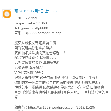
可
2019年12月2日 上午9:06
LINE：av1359
Skype：keke741963
Telegram：av3p6688
官網：3p6688.com/forum.php
媛交妹騷浪女幹炮紅唇白膚
叫聲就能讓你射國語淫話
雙乳啪啪抖深插肉穴絕勿錯過！！
配合按摩棒跳蛋服務堪比av
高外貿協會的最愛 真粉嫩E奶
老號必點 海棠極品
VIP小志客評心得：
跟她玩很多地方 鏡子前面 外面沙發...還有窗戶（半夜）
你能想象一個漂亮的女生在你面前變得那麼淫蕩饑渴嗎？
性感美腿可撕絲襪 隔著絲襪不停的磨蹭小穴 穴緊 口爆很爽
直到淫水流出在直接撕開絲襪無套進入那是一直無法形容的享
受
幼齒茶：https://av1359.wordpress.com/2019/11/29/