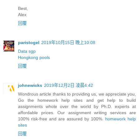
Best,
Alex
回覆
paristogel
2019年10月15日 晚上10:08
Data sgp
Hongkong pools
回覆
johnewicks
2019年12月2日 凌晨4:42
Wondrous article thanks to providing us, we appreciate you,
Go the homework help sites and get help to build
assignments whole over the world by Ph.D. experts at
affordable prices. Our assignment writing services are
100% risk-free and are assured by 100%.
homework help
sites
回覆