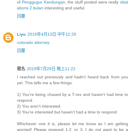
of
Penggugur Kandungan
, the stuff posted were really
obat
aborsi 2 bulan
interesting and useful.
回覆
Liyu
2019年4月13日 中午12:29
colorado attorney
回覆
匿名
2019年7月29日 晚上11:22
I reached out previously and hadn’t heard back from you
yet. This tells me a few things:
1) You're being chased by a T-rex and haven't had time to
respond.
2) You aren't interested.
3) You're interested but haven't had a time to respond.
Whichever one it is, please let me know as I am getting
worried! Please respond 1,2, or 3. I do not want to be a