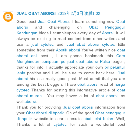
JUAL OBAT ABORSI
2019年2月3日 凌晨1:02
Good post
Jual Obat Aborsi
. I learn something new
Obat
aborsi
and challenging on
Obat Penggugur
Kandungan
blogs I stumbleupon every day of
Aborsi
. It will
always be exciting to read content from other writers and
use a
jual cytotec
and
Jual obat aborsi cytotec
little
something from their
Apotik aborsi
You’ve written nice
obat
aborsi asli
post , I am gonna bookmark this
Cara
Menghindari penipuan penjual obat aborsi Palsu
page ,
thanks for info. I actually appreciate your own
pil peluntur
janin
position and I will be sure to come back here.
Jual
aborsi
his is a really good post. Must admit that you are
among the best bloggers I have
obat aborsi
read of
harga
cytotec
Thanks for posting this informative article of
obat
aborsi murah
. You may havce a lot of
obat aborsi
, as
well
aborsi
.
Thank you for providing
Jual obat aborsi
information from
your
Obat Aborsi di Apotik
. On of the good
Obat penggugur
di apotik
website in search results
obat telat bulan
. Well,
Thanks a lot of
cytotec
for such a wonderful post