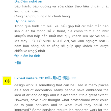
Địa điểm nghệ an
Bảo hành, bảo dưỡng và sửa chữa theo tiêu chuẩn chất
lượng toàn cầu.
Cung cấp phụ tùng ô tô chính hãng.
Hyundai vinh
Trong quá trình tìm hiểu xe, nếu gặp bất cứ thắc mắc nào
liên quan tới thông số kĩ thuật, giá chính thức cũng như
khuyến mãi hấp dẫn nhất mời quý khách liên lạc với tôi –
Ms Mây – Ô TÔ VINH NGHỆ AN, với kinh nghiệm hơn 5
năm bán hàng, tôi tin rằng sẽ giúp quý khách tìm được
chiếc xe ưng ý nhất.
Địa điểm hà tĩnh
回覆
Expert writers
2018年2月6日 清晨6:33
design work is something that can be used in many places
as a tool of decoration. Many people have embraced the
idea of art and design and it is accepted it to a great extent.
However, have ever thought what professional work could
do to your services and to what level they could be
improved? Some services require lab research work for the