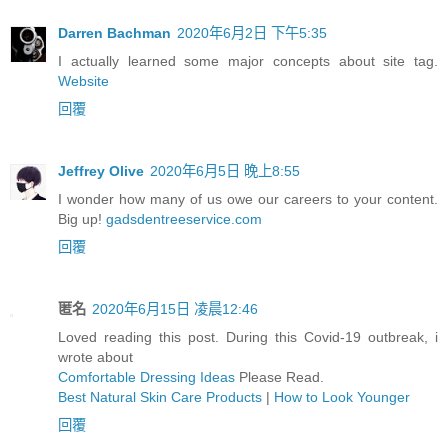
Darren Bachman
2020年6月2日 下午5:35
I actually learned some major concepts about site tag.
Website
回覆
Jeffrey Olive
2020年6月5日 晚上8:55
I wonder how many of us owe our careers to your content.
Big up!
gadsdentreeservice.com
回覆
匿名
2020年6月15日 凌晨12:46
Loved reading this post. During this Covid-19 outbreak, i
wrote about
Comfortable Dressing Ideas
Please Read.
Best Natural Skin Care Products
|
How to Look Younger
回覆