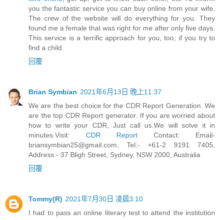
you the fantastic service you can buy online from your wife.
The crew of the website will do everything for you. They
found me a female that was right for me after only five days.
This service is a terrific approach for you, too, if you try to
find a child.
回覆
Brian Symbian
2021年6月13日 晚上11:37
We are the best choice for the CDR Report Generation. We
are the top CDR Report generator. If you are worried about
how to write your CDR, Just call us.We will solve it in
minutes.Visit:
CDR Report
Contact:
Email-
briansymbian25@gmail.com
, Tel:- +61-2 9191 7405,
Address:- 37 Bligh Street, Sydney, NSW 2000, Australia
回覆
Tommy(R)
2021年7月30日 凌晨3:10
I had to pass an online literary test to attend the institution