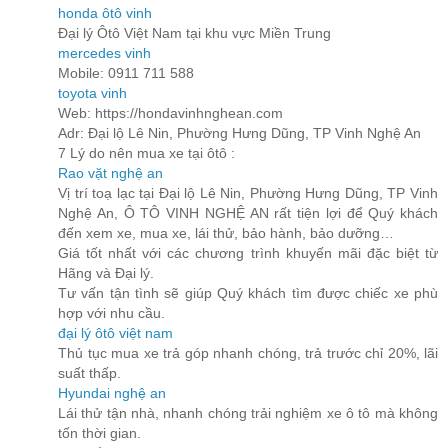
honda ôtô vinh
Đại lý Ôtô Việt Nam tại khu vực Miền Trung
mercedes vinh
Mobile: 0911 711 588
toyota vinh
Web: https://hondavinhnghean.com
Adr: Đại lộ Lê Nin, Phường Hưng Dũng, TP Vinh Nghệ An
7 Lý do nên mua xe tại ôtô :
Rao vặt nghệ an
Vị trí toạ lạc tại Đại lộ Lê Nin, Phường Hưng Dũng, TP Vinh
Nghệ An, Ô TÔ VINH NGHỆ AN rất tiện lợi để Quý khách
đến xem xe, mua xe, lái thử, bảo hành, bảo dưỡng…
Giá tốt nhất với các chương trình khuyến mãi đặc biệt từ
Hãng và Đại lý.
Tư vấn tận tình sẽ giúp Quý khách tìm được chiếc xe phù
hợp với nhu cầu.
đại lý ôtô việt nam
Thủ tục mua xe trả góp nhanh chóng, trả trước chỉ 20%, lãi
suất thấp.
Hyundai nghệ an
Lái thử tận nhà, nhanh chóng trải nghiệm xe ô tô mà không
tốn thời gian.