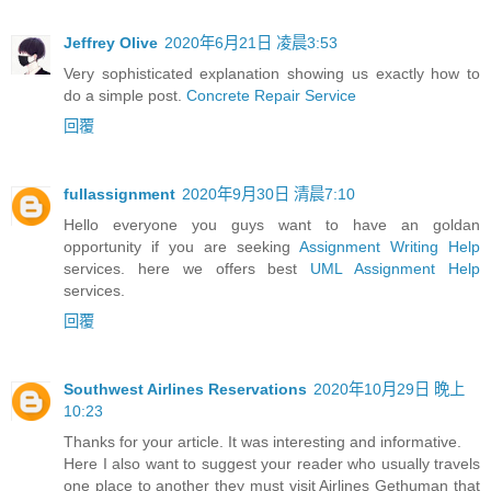
Jeffrey Olive
2020年6月21日 凌晨3:53
Very sophisticated explanation showing us exactly how to
do a simple post.
Concrete Repair Service
回覆
fullassignment
2020年9月30日 清晨7:10
Hello everyone you guys want to have an goldan
opportunity if you are seeking
Assignment Writing Help
services. here we offers best
UML Assignment Help
services.
回覆
Southwest Airlines Reservations
2020年10月29日 晚上
10:23
Thanks for your article. It was interesting and informative.
Here I also want to suggest your reader who usually travels
one place to another they must visit Airlines Gethuman that