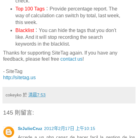
check.
Top 100 Tags
：Provide percentage report. The
way of calculation can switch by total, last week,
this week.
Blacklist
：You can hide the tags that you don't
like. And it will stop recording the search
keywords in the blacklist.
Thanks for supporting SiteTag again. If you have any
feedback, please feel free
contact us
!
- SiteTag
http://sitetag.us
cokeyko
於
清晨7:53
145 則留言:
SrJulioCruz
2012年2月17日 上午10:15
Accede a un php capaz de hacer facil la gestion de los