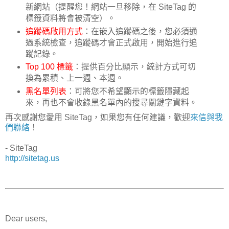
新網站（提醒您！網站一旦移除，在 SiteTag 的
標籤資料將會被清空）。
追蹤碼啟用方式
：在嵌入追蹤碼之後，您必須通
過系統檢查，追蹤碼才會正式啟用，開始進行追
蹤記錄。
Top 100 標籤
：提供百分比顯示，統計方式可切
換為累積、上一週、本週。
黑名單列表
：可將您不希望顯示的標籤隱藏起
來，再也不會收錄黑名單內的搜尋關鍵字資料。
再次感謝您愛用 SiteTag，如果您有任何建議，歡迎
來信與我
們聯絡
！
- SiteTag
http://sitetag.us
Dear users,