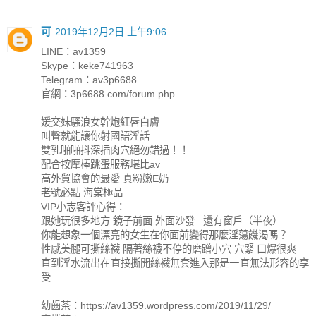
可
2019年12月2日 上午9:06
LINE：av1359
Skype：keke741963
Telegram：av3p6688
官網：3p6688.com/forum.php
媛交妹騷浪女幹炮紅唇白膚
叫聲就能讓你射國語淫話
雙乳啪啪抖深插肉穴絕勿錯過！！
配合按摩棒跳蛋服務堪比av
高外貿協會的最愛 真粉嫩E奶
老號必點 海棠極品
VIP小志客評心得：
跟她玩很多地方 鏡子前面 外面沙發...還有窗戶（半夜）
你能想象一個漂亮的女生在你面前變得那麼淫蕩饑渴嗎？
性感美腿可撕絲襪 隔著絲襪不停的磨蹭小穴 穴緊 口爆很爽
直到淫水流出在直接撕開絲襪無套進入那是一直無法形容的享
受
幼齒茶：https://av1359.wordpress.com/2019/11/29/