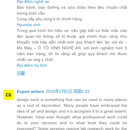
Địa điểm nghệ an
Bảo hành, bảo dưỡng và sửa chữa theo tiêu chuẩn chất
lượng toàn cầu.
Cung cấp phụ tùng ô tô chính hãng.
Hyundai vinh
Trong quá trình tìm hiểu xe, nếu gặp bất cứ thắc mắc nào
liên quan tới thông số kĩ thuật, giá chính thức cũng như
khuyến mãi hấp dẫn nhất mời quý khách liên lạc với tôi –
Ms Mây – Ô TÔ VINH NGHỆ AN, với kinh nghiệm hơn 5
năm bán hàng, tôi tin rằng sẽ giúp quý khách tìm được
chiếc xe ưng ý nhất.
Địa điểm hà tĩnh
回覆
Expert writers
2018年2月6日 清晨6:33
design work is something that can be used in many places
as a tool of decoration. Many people have embraced the
idea of art and design and it is accepted it to a great extent.
However, have ever thought what professional work could
do to your services and to what level they could be
improved? Some services require lab research work for the