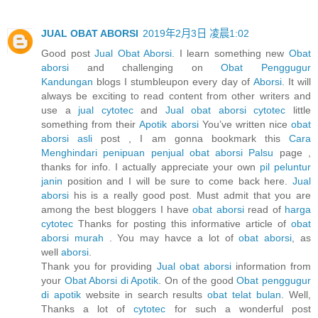
JUAL OBAT ABORSI
2019年2月3日 凌晨1:02
Good post
Jual Obat Aborsi
. I learn something new
Obat
aborsi
and challenging on
Obat Penggugur
Kandungan
blogs I stumbleupon every day of
Aborsi
. It will
always be exciting to read content from other writers and
use a
jual cytotec
and
Jual obat aborsi cytotec
little
something from their
Apotik aborsi
You’ve written nice
obat
aborsi asli
post , I am gonna bookmark this
Cara
Menghindari penipuan penjual obat aborsi Palsu
page ,
thanks for info. I actually appreciate your own
pil peluntur
janin
position and I will be sure to come back here.
Jual
aborsi
his is a really good post. Must admit that you are
among the best bloggers I have
obat aborsi
read of
harga
cytotec
Thanks for posting this informative article of
obat
aborsi murah
. You may havce a lot of
obat aborsi
, as
well
aborsi
.
Thank you for providing
Jual obat aborsi
information from
your
Obat Aborsi di Apotik
. On of the good
Obat penggugur
di apotik
website in search results
obat telat bulan
. Well,
Thanks a lot of
cytotec
for such a wonderful post