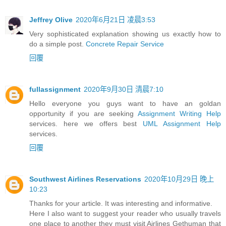
Jeffrey Olive
2020年6月21日 凌晨3:53
Very sophisticated explanation showing us exactly how to
do a simple post.
Concrete Repair Service
回覆
fullassignment
2020年9月30日 清晨7:10
Hello everyone you guys want to have an goldan
opportunity if you are seeking
Assignment Writing Help
services. here we offers best
UML Assignment Help
services.
回覆
Southwest Airlines Reservations
2020年10月29日 晚上
10:23
Thanks for your article. It was interesting and informative.
Here I also want to suggest your reader who usually travels
one place to another they must visit Airlines Gethuman that