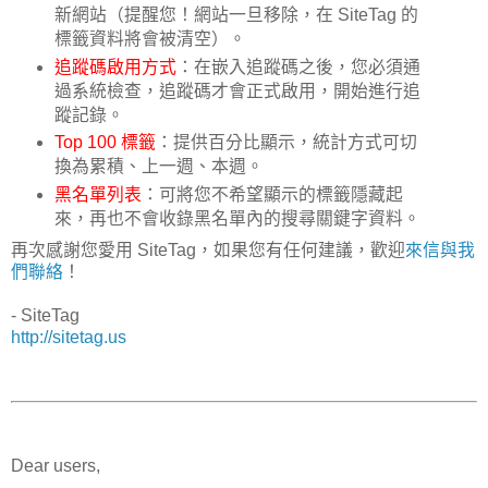
新網站（提醒您！網站一旦移除，在 SiteTag 的
標籤資料將會被清空）。
追蹤碼啟用方式
：在嵌入追蹤碼之後，您必須通
過系統檢查，追蹤碼才會正式啟用，開始進行追
蹤記錄。
Top 100 標籤
：提供百分比顯示，統計方式可切
換為累積、上一週、本週。
黑名單列表
：可將您不希望顯示的標籤隱藏起
來，再也不會收錄黑名單內的搜尋關鍵字資料。
再次感謝您愛用 SiteTag，如果您有任何建議，歡迎
來信與我
們聯絡
！
- SiteTag
http://sitetag.us
Dear users,