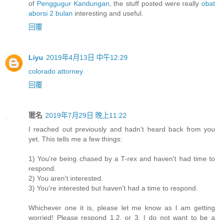
of
Penggugur Kandungan
, the stuff posted were really
obat
aborsi 2 bulan
interesting and useful.
回覆
Liyu
2019年4月13日 中午12:29
colorado attorney
回覆
匿名
2019年7月29日 晚上11:22
I reached out previously and hadn’t heard back from you
yet. This tells me a few things:
1) You're being chased by a T-rex and haven't had time to
respond.
2) You aren't interested.
3) You're interested but haven't had a time to respond.
Whichever one it is, please let me know as I am getting
worried! Please respond 1,2, or 3. I do not want to be a