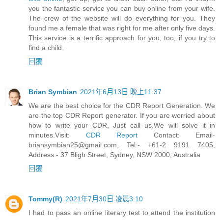
you the fantastic service you can buy online from your wife.
The crew of the website will do everything for you. They
found me a female that was right for me after only five days.
This service is a terrific approach for you, too, if you try to
find a child.
回覆
Brian Symbian
2021年6月13日 晚上11:37
We are the best choice for the CDR Report Generation. We
are the top CDR Report generator. If you are worried about
how to write your CDR, Just call us.We will solve it in
minutes.Visit:
CDR Report
Contact:
Email-
briansymbian25@gmail.com
, Tel:- +61-2 9191 7405,
Address:- 37 Bligh Street, Sydney, NSW 2000, Australia
回覆
Tommy(R)
2021年7月30日 凌晨3:10
I had to pass an online literary test to attend the institution