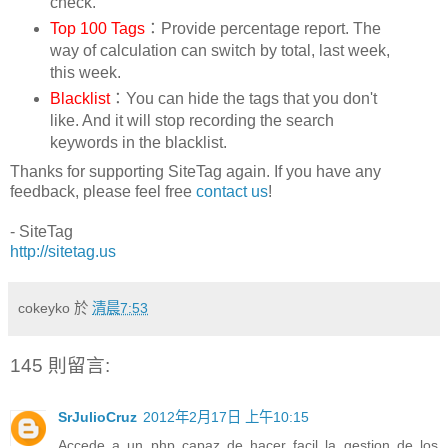
check.
Top 100 Tags
：Provide percentage report. The
way of calculation can switch by total, last week,
this week.
Blacklist
：You can hide the tags that you don't
like. And it will stop recording the search
keywords in the blacklist.
Thanks for supporting SiteTag again. If you have any
feedback, please feel free
contact us
!
- SiteTag
http://sitetag.us
cokeyko
於
清晨7:53
145 則留言:
SrJulioCruz
2012年2月17日 上午10:15
Accede a un php capaz de hacer facil la gestion de los