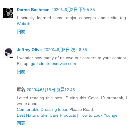
Darren Bachman
2020年6月2日 下午5:35
I actually learned some major concepts about site tag.
Website
回覆
Jeffrey Olive
2020年6月5日 晚上8:55
I wonder how many of us owe our careers to your content.
Big up!
gadsdentreeservice.com
回覆
匿名
2020年6月15日 凌晨12:46
Loved reading this post. During this Covid-19 outbreak, i
wrote about
Comfortable Dressing Ideas
Please Read.
Best Natural Skin Care Products
|
How to Look Younger
回覆