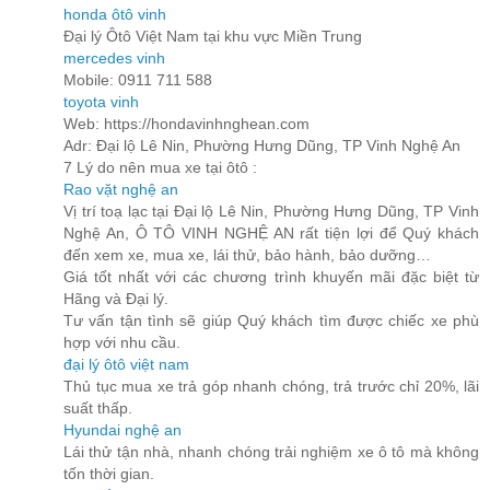
honda ôtô vinh
Đại lý Ôtô Việt Nam tại khu vực Miền Trung
mercedes vinh
Mobile: 0911 711 588
toyota vinh
Web: https://hondavinhnghean.com
Adr: Đại lộ Lê Nin, Phường Hưng Dũng, TP Vinh Nghệ An
7 Lý do nên mua xe tại ôtô :
Rao vặt nghệ an
Vị trí toạ lạc tại Đại lộ Lê Nin, Phường Hưng Dũng, TP Vinh
Nghệ An, Ô TÔ VINH NGHỆ AN rất tiện lợi để Quý khách
đến xem xe, mua xe, lái thử, bảo hành, bảo dưỡng…
Giá tốt nhất với các chương trình khuyến mãi đặc biệt từ
Hãng và Đại lý.
Tư vấn tận tình sẽ giúp Quý khách tìm được chiếc xe phù
hợp với nhu cầu.
đại lý ôtô việt nam
Thủ tục mua xe trả góp nhanh chóng, trả trước chỉ 20%, lãi
suất thấp.
Hyundai nghệ an
Lái thử tận nhà, nhanh chóng trải nghiệm xe ô tô mà không
tốn thời gian.