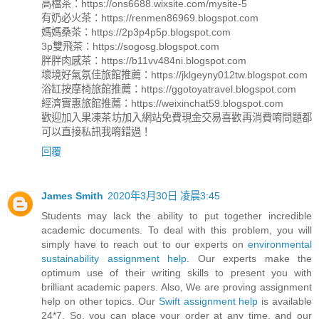
高檔茶：https://ons6688.wixsite.com/mysite-5
有奶必火茶：https://renmen86969.blogspot.com
媽媽桑茶：https://2p3p4p5p.blogspot.com
3p雙飛茶：https://sogosg.blogspot.com
胖胖肉感茶：https://b11vv484ni.blogspot.com
壞境好氣氛佳旅館推薦：https://jklgeyny012tw.blogspot.com
浴缸按摩椅旅館推薦：https://ggotoyatravel.blogspot.com
經濟實惠旅館推薦：https://weixinchat59.blogspot.com
歡迎加入果凍茶坊加入網站免費現金交易喜歡再消費唷問題都
可以直接私訊我唷錯過！
回覆
James Smith
2020年3月30日 凌晨3:45
Students may lack the ability to put together incredible
academic documents. To deal with this problem, you will
simply have to reach out to our experts on
environmental
sustainability assignment help
. Our experts make the
optimum use of their writing skills to present you with
brilliant academic papers. Also, We are proving assignment
help on other topics. Our
Swift assignment help
is available
24*7. So, you can place your order at any time, and our