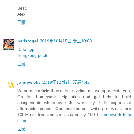
Best,
Alex
回覆
paristogel
2019年10月15日 晚上10:08
Data sgp
Hongkong pools
回覆
johnewicks
2019年12月2日 凌晨4:42
Wondrous article thanks to providing us, we appreciate you,
Go the homework help sites and get help to build
assignments whole over the world by Ph.D. experts at
affordable prices. Our assignment writing services are
100% risk-free and are assured by 100%.
homework help
sites
回覆