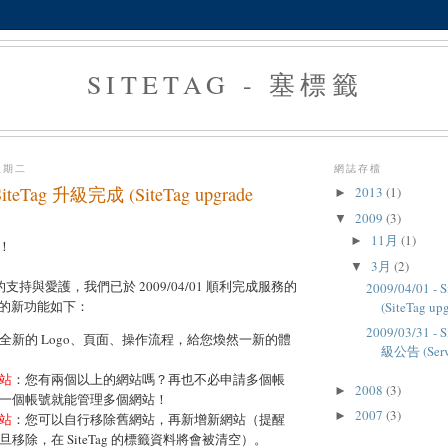
SITETAG - 塞標籤
星期二
網誌存檔
 SiteTag 升級完成 (SiteTag upgrade
2013
(1)
►
2009
(3)
▼
11月
(1)
►
！
3月
(2)
▼
g 的支持與愛護，我們已於 2009/04/01 順利完成服務的
2009/04/01 
的新功能如下：
(SiteTag upg
2009/03/31 
全新的 Logo、頁面、操作流程，給您煥然一新的體
級公告 (Servi
站
：您有兩個以上的網站嗎？再也不必申請多個帳
2008
(3)
►
一個帳號就能管理多個網站！
2007
(3)
►
站
：您可以自行移除舊網站，再新增新網站（提醒
移除，在 SiteTag 的標籤資料將會被清空）。