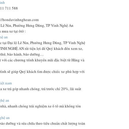
inh
911 711 588
://hondavinhnghean.com
ộ Lê Nin, Phường Hưng Dũng, TP Vinh Nghệ An
 mua xe tại ôtô :
hệ an
 lạc tại Đại lộ Lê Nin, Phường Hưng Dũng, TP Vinh Nghệ
INH NGHỆ AN rất tiện lợi để Quý khách đến xem xe,
i thử, bảo hành, bảo dưỡng…
t với các chương trình khuyến mãi đặc biệt từ Hãng và
 tình sẽ giúp Quý khách tìm được chiếc xe phù hợp với
việt nam
 xe trả góp nhanh chóng, trả trước chỉ 20%, lãi suất
ghệ an
n nhà, nhanh chóng trải nghiệm xe ô tô mà không tốn
ghệ an
bảo dưỡng và sửa chữa theo tiêu chuẩn chất lượng toàn