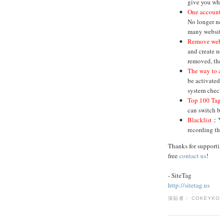
give you wh
One account
No longer n
many websi
Remove webs
and create 
removed, the
The way to 
be activated
system chec
Top 100 Ta
can switch b
Blacklist
：Yo
recording th
Thanks for supporti
free
contact us
!
- SiteTag
http://sitetag.us
張貼者：
COKEYK