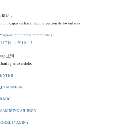
z
提到...
 php capaz de hacer facil la gestion de los enlaces
Programa php para Referenciados
月17日 上午10:15
ang
提到...
sharing, nice article.
CENTER
AJU MUNDUR
R MIC
SAMBUNG SILIKON
NGGELI VAGINA