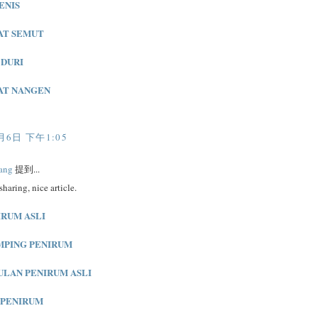
ENIS
AT SEMUT
DURI
AT NANGEN
月6日 下午1:05
ang
提到...
sharing, nice article.
IRUM ASLI
MPING PENIRUM
LAN PENIRUM ASLI
 PENIRUM