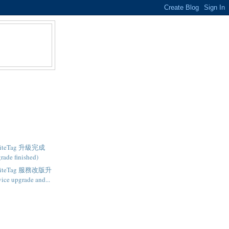
- SiteTag 升級完成
rade finished)
- SiteTag 服務改版升
ce upgrade and...