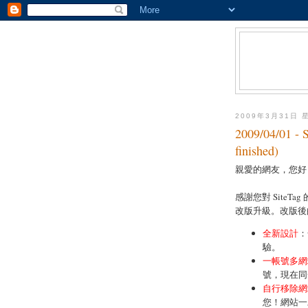
2009年3月31日 
2009/04/01 -
finished)
親愛的網友，您好
感謝您對 SiteTa
改版升級。改版後
全新設計
：
驗。
一帳號多網
號，現在同
自行移除網
您！網站一旦