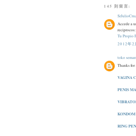
145 則留言:
SrJulioCru
Accede a un
reciprocos:
Tu Propio 
2012年2
toko semar
Thanks for 
VAGINA 
PENIS M
VIBRATO
KONDOM 
RING PE