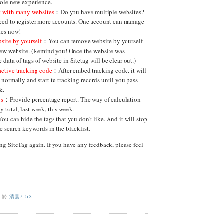
ole new experience.
 with many websites
：Do you have multiple websites?
eed to register more accounts. One account can manage
tes now!
ite by yourself
：You can remove website by yourself
new website. (Remind you! Once the website was
 data of tags of website in Sitetag will be clear out.)
active tracking code
：After embed tracking code, it will
 normally and start to tracking records until you pass
k.
gs
：Provide percentage report. The way of calculation
y total, last week, this week.
u can hide the tags that you don't like. And it will stop
e search keywords in the blacklist.
ng SiteTag again. If you have any feedback, please feel
O
於
清晨7:53