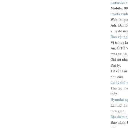
mercedes v
Mobile: 0
toyota vinh
Web: https
Adr: Đại l
7 Lý do nên
Rao vặt ng
Vị trí toạ
An, Ô TÔ V
mua xe, lá
Giá tốt nhấ
Đại lý.
Tư vấn tận
nhu cầu.
đại lý ôtô 
Thủ tục mua
thấp.
Hyundai n
Lái thử tậ
thời gian.
Địa điểm n
Bảo hành, 