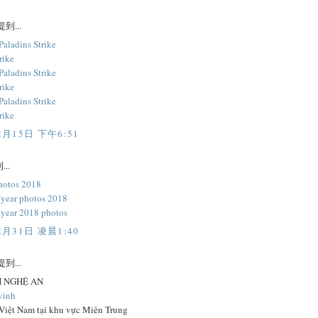
到...
aladins Strike
rike
aladins Strike
rike
aladins Strike
rike
2月15日 下午6:51
..
hotos 2018
year photos 2018
year 2018 photos
2月31日 凌晨1:40
到...
H NGHỆ AN
vinh
 Việt Nam tại khu vực Miền Trung