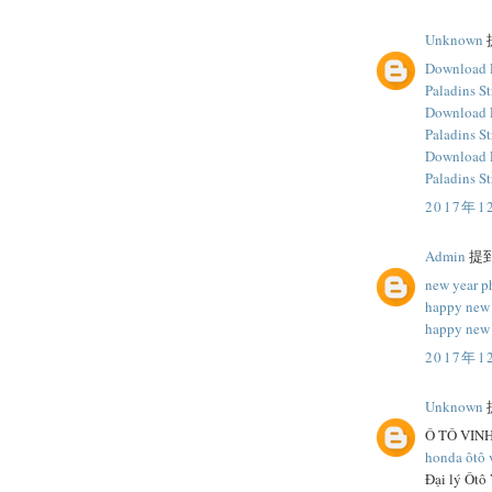
Unknown
提
Download P
Paladins St
Download P
Paladins St
Download P
Paladins St
2017年1
Admin
提到.
new year p
happy new 
happy new 
2017年1
Unknown
提
Ô TÔ VIN
honda ôtô 
Đại lý Ôtô