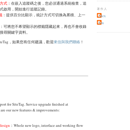
方式
：在嵌入追蹤碼之後，您必須通過系統檢查，追
式啟用，開始進行追蹤記錄。
著作人
標籤
：提供百分比顯示，統計方式可切換為累積、上一
Alex
Jon
：可將您不希望顯示的標籤隱藏起來，再也不會收錄
搜尋關鍵字資料。
iteTag，如果您有任何建議，歡迎
來信與我們聯絡
！
port for SiteTag. Service upgrade finished at
are our new features & improvements:
design
：Whole new logo, interface and working flow