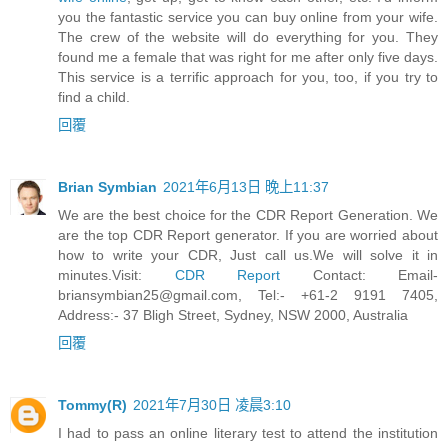
you the fantastic service you can buy online from your wife.
The crew of the website will do everything for you. They
found me a female that was right for me after only five days.
This service is a terrific approach for you, too, if you try to
find a child.
回覆
Brian Symbian
2021年6月13日 晚上11:37
We are the best choice for the CDR Report Generation. We
are the top CDR Report generator. If you are worried about
how to write your CDR, Just call us.We will solve it in
minutes.Visit:
CDR Report
Contact:
Email-
briansymbian25@gmail.com
, Tel:- +61-2 9191 7405,
Address:- 37 Bligh Street, Sydney, NSW 2000, Australia
回覆
Tommy(R)
2021年7月30日 凌晨3:10
I had to pass an online literary test to attend the institution