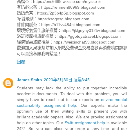
高檔茶：https://ons6688.wixsite.com/mysite-5
有奶必火茶：https://renmen86969.blogspot.com
媽媽桑茶：https://2p3p4p5p.blogspot.com
3p雙飛茶：https://sogosg.blogspot.com
胖胖肉感茶：https://b11vv484ni.blogspot.com
壞境好氣氛佳旅館推薦：https://jklgeyny012tw.blogspot.com
浴缸按摩椅旅館推薦：https://ggotoyatravel.blogspot.com
經濟實惠旅館推薦：https://weixinchat59.blogspot.com
歡迎加入果凍茶坊加入網站免費現金交易喜歡再消費唷問題都
可以直接私訊我唷錯過！
回覆
James Smith
2020年3月30日 凌晨3:45
Students may lack the ability to put together incredible
academic documents. To deal with this problem, you will
simply have to reach out to our experts on
environmental
sustainability assignment help
. Our experts make the
optimum use of their writing skills to present you with
brilliant academic papers. Also, We are proving assignment
help on other topics. Our
Swift assignment help
is available
24*7. So, you can place your order at any time, and our