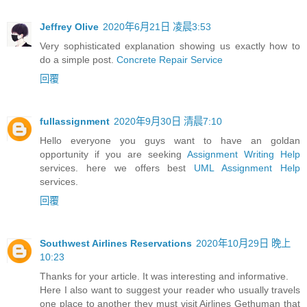
Jeffrey Olive
2020年6月21日 凌晨3:53
Very sophisticated explanation showing us exactly how to
do a simple post.
Concrete Repair Service
回覆
fullassignment
2020年9月30日 清晨7:10
Hello everyone you guys want to have an goldan
opportunity if you are seeking
Assignment Writing Help
services. here we offers best
UML Assignment Help
services.
回覆
Southwest Airlines Reservations
2020年10月29日 晚上
10:23
Thanks for your article. It was interesting and informative.
Here I also want to suggest your reader who usually travels
one place to another they must visit Airlines Gethuman that