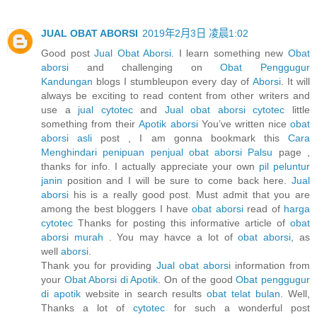
JUAL OBAT ABORSI
2019年2月3日 凌晨1:02
Good post
Jual Obat Aborsi
. I learn something new
Obat
aborsi
and challenging on
Obat Penggugur
Kandungan
blogs I stumbleupon every day of
Aborsi
. It will
always be exciting to read content from other writers and
use a
jual cytotec
and
Jual obat aborsi cytotec
little
something from their
Apotik aborsi
You’ve written nice
obat
aborsi asli
post , I am gonna bookmark this
Cara
Menghindari penipuan penjual obat aborsi Palsu
page ,
thanks for info. I actually appreciate your own
pil peluntur
janin
position and I will be sure to come back here.
Jual
aborsi
his is a really good post. Must admit that you are
among the best bloggers I have
obat aborsi
read of
harga
cytotec
Thanks for posting this informative article of
obat
aborsi murah
. You may havce a lot of
obat aborsi
, as
well
aborsi
.
Thank you for providing
Jual obat aborsi
information from
your
Obat Aborsi di Apotik
. On of the good
Obat penggugur
di apotik
website in search results
obat telat bulan
. Well,
Thanks a lot of
cytotec
for such a wonderful post