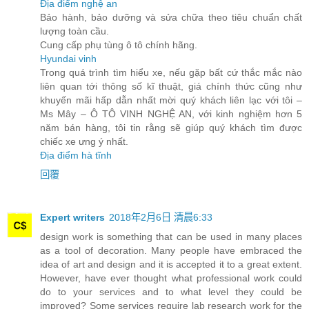
Địa điểm nghệ an
Bảo hành, bảo dưỡng và sửa chữa theo tiêu chuẩn chất
lượng toàn cầu.
Cung cấp phụ tùng ô tô chính hãng.
Hyundai vinh
Trong quá trình tìm hiểu xe, nếu gặp bất cứ thắc mắc nào
liên quan tới thông số kĩ thuật, giá chính thức cũng như
khuyến mãi hấp dẫn nhất mời quý khách liên lạc với tôi –
Ms Mây – Ô TÔ VINH NGHỆ AN, với kinh nghiệm hơn 5
năm bán hàng, tôi tin rằng sẽ giúp quý khách tìm được
chiếc xe ưng ý nhất.
Địa điểm hà tĩnh
回覆
Expert writers
2018年2月6日 清晨6:33
design work is something that can be used in many places
as a tool of decoration. Many people have embraced the
idea of art and design and it is accepted it to a great extent.
However, have ever thought what professional work could
do to your services and to what level they could be
improved? Some services require lab research work for the