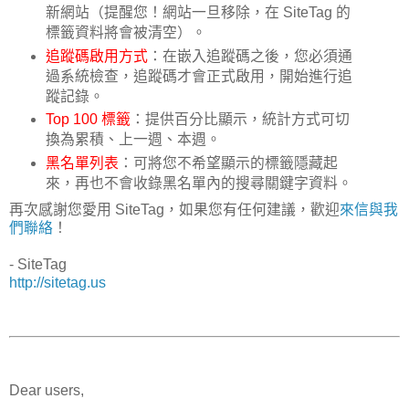
新網站（提醒您！網站一旦移除，在 SiteTag 的
標籤資料將會被清空）。
追蹤碼啟用方式
：在嵌入追蹤碼之後，您必須通
過系統檢查，追蹤碼才會正式啟用，開始進行追
蹤記錄。
Top 100 標籤
：提供百分比顯示，統計方式可切
換為累積、上一週、本週。
黑名單列表
：可將您不希望顯示的標籤隱藏起
來，再也不會收錄黑名單內的搜尋關鍵字資料。
再次感謝您愛用 SiteTag，如果您有任何建議，歡迎
來信與我
們聯絡
！
- SiteTag
http://sitetag.us
Dear users,