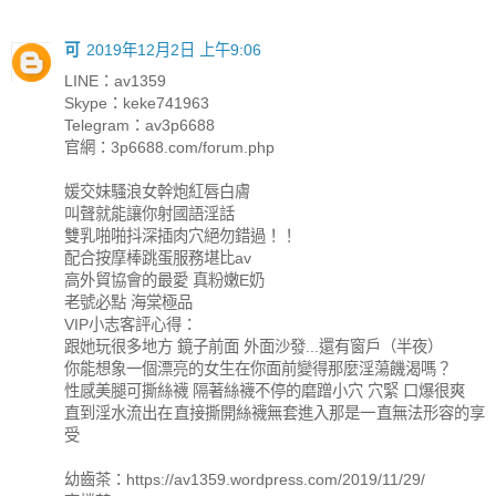
可
2019年12月2日 上午9:06
LINE：av1359
Skype：keke741963
Telegram：av3p6688
官網：3p6688.com/forum.php
媛交妹騷浪女幹炮紅唇白膚
叫聲就能讓你射國語淫話
雙乳啪啪抖深插肉穴絕勿錯過！！
配合按摩棒跳蛋服務堪比av
高外貿協會的最愛 真粉嫩E奶
老號必點 海棠極品
VIP小志客評心得：
跟她玩很多地方 鏡子前面 外面沙發...還有窗戶（半夜）
你能想象一個漂亮的女生在你面前變得那麼淫蕩饑渴嗎？
性感美腿可撕絲襪 隔著絲襪不停的磨蹭小穴 穴緊 口爆很爽
直到淫水流出在直接撕開絲襪無套進入那是一直無法形容的享
受
幼齒茶：https://av1359.wordpress.com/2019/11/29/