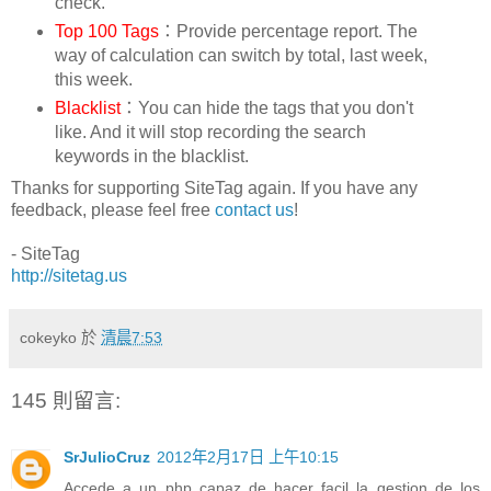
check.
Top 100 Tags
：Provide percentage report. The
way of calculation can switch by total, last week,
this week.
Blacklist
：You can hide the tags that you don't
like. And it will stop recording the search
keywords in the blacklist.
Thanks for supporting SiteTag again. If you have any
feedback, please feel free
contact us
!
- SiteTag
http://sitetag.us
cokeyko
於
清晨7:53
145 則留言:
SrJulioCruz
2012年2月17日 上午10:15
Accede a un php capaz de hacer facil la gestion de los