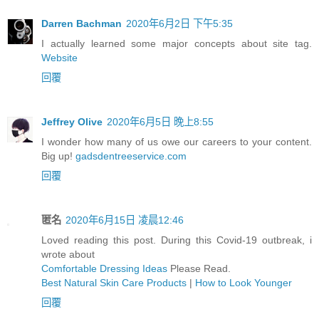
Darren Bachman
2020年6月2日 下午5:35
I actually learned some major concepts about site tag.
Website
回覆
Jeffrey Olive
2020年6月5日 晚上8:55
I wonder how many of us owe our careers to your content.
Big up!
gadsdentreeservice.com
回覆
匿名
2020年6月15日 凌晨12:46
Loved reading this post. During this Covid-19 outbreak, i
wrote about
Comfortable Dressing Ideas
Please Read.
Best Natural Skin Care Products
|
How to Look Younger
回覆