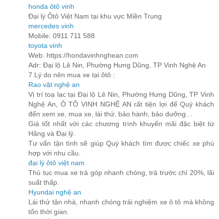
honda ôtô vinh
Đại lý Ôtô Việt Nam tại khu vực Miền Trung
mercedes vinh
Mobile: 0911 711 588
toyota vinh
Web: https://hondavinhnghean.com
Adr: Đại lộ Lê Nin, Phường Hưng Dũng, TP Vinh Nghệ An
7 Lý do nên mua xe tại ôtô :
Rao vặt nghệ an
Vị trí toạ lạc tại Đại lộ Lê Nin, Phường Hưng Dũng, TP Vinh
Nghệ An, Ô TÔ VINH NGHỆ AN rất tiện lợi để Quý khách
đến xem xe, mua xe, lái thử, bảo hành, bảo dưỡng…
Giá tốt nhất với các chương trình khuyến mãi đặc biệt từ
Hãng và Đại lý.
Tư vấn tận tình sẽ giúp Quý khách tìm được chiếc xe phù
hợp với nhu cầu.
đại lý ôtô việt nam
Thủ tục mua xe trả góp nhanh chóng, trả trước chỉ 20%, lãi
suất thấp.
Hyundai nghệ an
Lái thử tận nhà, nhanh chóng trải nghiệm xe ô tô mà không
tốn thời gian.