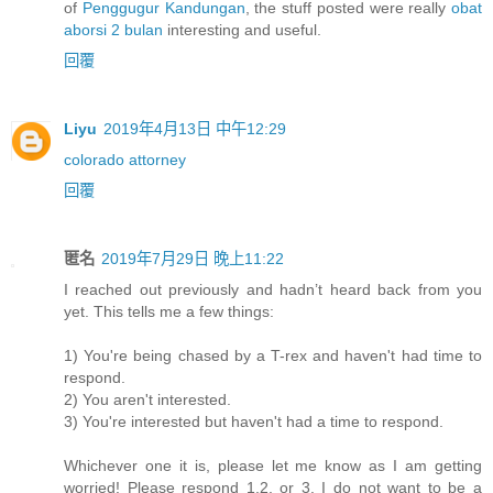
of
Penggugur Kandungan
, the stuff posted were really
obat
aborsi 2 bulan
interesting and useful.
回覆
Liyu
2019年4月13日 中午12:29
colorado attorney
回覆
匿名
2019年7月29日 晚上11:22
I reached out previously and hadn’t heard back from you
yet. This tells me a few things:
1) You're being chased by a T-rex and haven't had time to
respond.
2) You aren't interested.
3) You're interested but haven't had a time to respond.
Whichever one it is, please let me know as I am getting
worried! Please respond 1,2, or 3. I do not want to be a