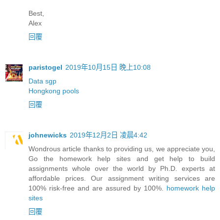
Best,
Alex
回覆
paristogel
2019年10月15日 晚上10:08
Data sgp
Hongkong pools
回覆
johnewicks
2019年12月2日 凌晨4:42
Wondrous article thanks to providing us, we appreciate you,
Go the homework help sites and get help to build
assignments whole over the world by Ph.D. experts at
affordable prices. Our assignment writing services are
100% risk-free and are assured by 100%.
homework help
sites
回覆