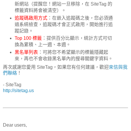
新網站（提醒您！網站一旦移除，在 SiteTag 的
標籤資料將會被清空）。
追蹤碼啟用方式
：在嵌入追蹤碼之後，您必須通
過系統檢查，追蹤碼才會正式啟用，開始進行追
蹤記錄。
Top 100 標籤
：提供百分比顯示，統計方式可切
換為累積、上一週、本週。
黑名單列表
：可將您不希望顯示的標籤隱藏起
來，再也不會收錄黑名單內的搜尋關鍵字資料。
再次感謝您愛用 SiteTag，如果您有任何建議，歡迎
來信與我
們聯絡
！
- SiteTag
http://sitetag.us
Dear users,