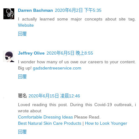
Darren Bachman
2020年6月2日 下午5:35
I actually learned some major concepts about site tag.
Website
回覆
Jeffrey Olive
2020年6月5日 晚上8:55
I wonder how many of us owe our careers to your content.
Big up!
gadsdentreeservice.com
回覆
匿名
2020年6月15日 凌晨12:46
Loved reading this post. During this Covid-19 outbreak, i
wrote about
Comfortable Dressing Ideas
Please Read.
Best Natural Skin Care Products
|
How to Look Younger
回覆