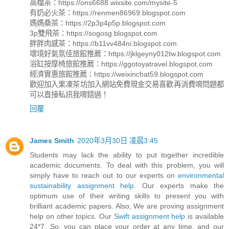
高檔茶：https://ons6688.wixsite.com/mysite-5
有奶必火茶：https://renmen86969.blogspot.com
媽媽桑茶：https://2p3p4p5p.blogspot.com
3p雙飛茶：https://sogosg.blogspot.com
胖胖肉感茶：https://b11vv484ni.blogspot.com
壞境好氣氛佳旅館推薦：https://jklgeyny012tw.blogspot.com
浴缸按摩椅旅館推薦：https://ggotoyatravel.blogspot.com
經濟實惠旅館推薦：https://weixinchat59.blogspot.com
歡迎加入果凍茶坊加入網站免費現金交易喜歡再消費唷問題都
可以直接私訊我唷錯過！
回覆
James Smith
2020年3月30日 凌晨3:45
Students may lack the ability to put together incredible
academic documents. To deal with this problem, you will
simply have to reach out to our experts on
environmental
sustainability assignment help
. Our experts make the
optimum use of their writing skills to present you with
brilliant academic papers. Also, We are proving assignment
help on other topics. Our
Swift assignment help
is available
24*7. So, you can place your order at any time, and our