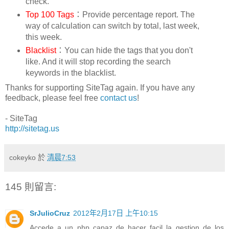
check.
Top 100 Tags
：Provide percentage report. The
way of calculation can switch by total, last week,
this week.
Blacklist
：You can hide the tags that you don't
like. And it will stop recording the search
keywords in the blacklist.
Thanks for supporting SiteTag again. If you have any
feedback, please feel free
contact us
!
- SiteTag
http://sitetag.us
cokeyko
於
清晨7:53
145 則留言:
SrJulioCruz
2012年2月17日 上午10:15
Accede a un php capaz de hacer facil la gestion de los