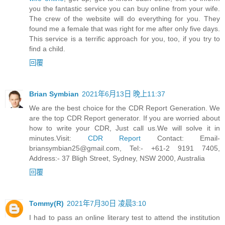
you the fantastic service you can buy online from your wife.
The crew of the website will do everything for you. They
found me a female that was right for me after only five days.
This service is a terrific approach for you, too, if you try to
find a child.
回覆
Brian Symbian
2021年6月13日 晚上11:37
We are the best choice for the CDR Report Generation. We
are the top CDR Report generator. If you are worried about
how to write your CDR, Just call us.We will solve it in
minutes.Visit:
CDR Report
Contact:
Email-
briansymbian25@gmail.com
, Tel:- +61-2 9191 7405,
Address:- 37 Bligh Street, Sydney, NSW 2000, Australia
回覆
Tommy(R)
2021年7月30日 凌晨3:10
I had to pass an online literary test to attend the institution