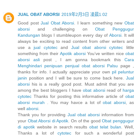
JUAL OBAT ABORSI
2019年2月3日 凌晨1:02
Good post
Jual Obat Aborsi
. I learn something new
Obat
aborsi
and challenging on
Obat Penggugur
Kandungan
blogs I stumbleupon every day of
Aborsi
. It will
always be exciting to read content from other writers and
use a
jual cytotec
and
Jual obat aborsi cytotec
little
something from their
Apotik aborsi
You’ve written nice
obat
aborsi asli
post , I am gonna bookmark this
Cara
Menghindari penipuan penjual obat aborsi Palsu
page ,
thanks for info. I actually appreciate your own
pil peluntur
janin
position and I will be sure to come back here.
Jual
aborsi
his is a really good post. Must admit that you are
among the best bloggers I have
obat aborsi
read of
harga
cytotec
Thanks for posting this informative article of
obat
aborsi murah
. You may havce a lot of
obat aborsi
, as
well
aborsi
.
Thank you for providing
Jual obat aborsi
information from
your
Obat Aborsi di Apotik
. On of the good
Obat penggugur
di apotik
website in search results
obat telat bulan
. Well,
Thanks a lot of
cytotec
for such a wonderful post