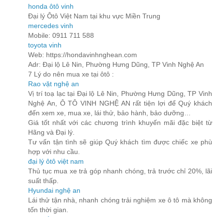
honda ôtô vinh
Đại lý Ôtô Việt Nam tại khu vực Miền Trung
mercedes vinh
Mobile: 0911 711 588
toyota vinh
Web: https://hondavinhnghean.com
Adr: Đại lộ Lê Nin, Phường Hưng Dũng, TP Vinh Nghệ An
7 Lý do nên mua xe tại ôtô :
Rao vặt nghệ an
Vị trí toạ lạc tại Đại lộ Lê Nin, Phường Hưng Dũng, TP Vinh
Nghệ An, Ô TÔ VINH NGHỆ AN rất tiện lợi để Quý khách
đến xem xe, mua xe, lái thử, bảo hành, bảo dưỡng…
Giá tốt nhất với các chương trình khuyến mãi đặc biệt từ
Hãng và Đại lý.
Tư vấn tận tình sẽ giúp Quý khách tìm được chiếc xe phù
hợp với nhu cầu.
đại lý ôtô việt nam
Thủ tục mua xe trả góp nhanh chóng, trả trước chỉ 20%, lãi
suất thấp.
Hyundai nghệ an
Lái thử tận nhà, nhanh chóng trải nghiệm xe ô tô mà không
tốn thời gian.