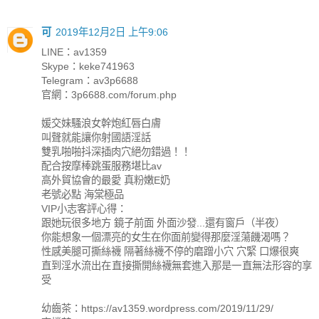
可
2019年12月2日 上午9:06
LINE：av1359
Skype：keke741963
Telegram：av3p6688
官網：3p6688.com/forum.php
媛交妹騷浪女幹炮紅唇白膚
叫聲就能讓你射國語淫話
雙乳啪啪抖深插肉穴絕勿錯過！！
配合按摩棒跳蛋服務堪比av
高外貿協會的最愛 真粉嫩E奶
老號必點 海棠極品
VIP小志客評心得：
跟她玩很多地方 鏡子前面 外面沙發...還有窗戶（半夜）
你能想象一個漂亮的女生在你面前變得那麼淫蕩饑渴嗎？
性感美腿可撕絲襪 隔著絲襪不停的磨蹭小穴 穴緊 口爆很爽
直到淫水流出在直接撕開絲襪無套進入那是一直無法形容的享
受
幼齒茶：https://av1359.wordpress.com/2019/11/29/