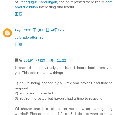
of
Penggugur Kandungan
, the stuff posted were really
obat
aborsi 2 bulan
interesting and useful.
回覆
Liyu
2019年4月13日 中午12:29
colorado attorney
回覆
匿名
2019年7月29日 晚上11:22
I reached out previously and hadn’t heard back from you
yet. This tells me a few things:
1) You're being chased by a T-rex and haven't had time to
respond.
2) You aren't interested.
3) You're interested but haven't had a time to respond.
Whichever one it is, please let me know as I am getting
worried! Please respond 1,2, or 3. I do not want to be a