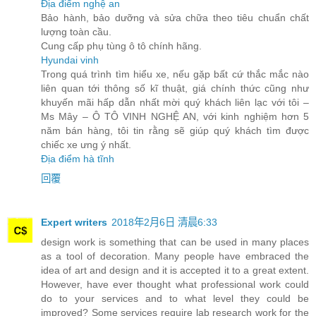
Địa điểm nghệ an
Bảo hành, bảo dưỡng và sửa chữa theo tiêu chuẩn chất
lượng toàn cầu.
Cung cấp phụ tùng ô tô chính hãng.
Hyundai vinh
Trong quá trình tìm hiểu xe, nếu gặp bất cứ thắc mắc nào
liên quan tới thông số kĩ thuật, giá chính thức cũng như
khuyến mãi hấp dẫn nhất mời quý khách liên lạc với tôi –
Ms Mây – Ô TÔ VINH NGHỆ AN, với kinh nghiệm hơn 5
năm bán hàng, tôi tin rằng sẽ giúp quý khách tìm được
chiếc xe ưng ý nhất.
Địa điểm hà tĩnh
回覆
Expert writers
2018年2月6日 清晨6:33
design work is something that can be used in many places
as a tool of decoration. Many people have embraced the
idea of art and design and it is accepted it to a great extent.
However, have ever thought what professional work could
do to your services and to what level they could be
improved? Some services require lab research work for the