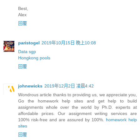
Best,
Alex
回覆
paristogel
2019年10月15日 晚上10:08
Data sgp
Hongkong pools
回覆
johnewicks
2019年12月2日 凌晨4:42
Wondrous article thanks to providing us, we appreciate you,
Go the homework help sites and get help to build
assignments whole over the world by Ph.D. experts at
affordable prices. Our assignment writing services are
100% risk-free and are assured by 100%.
homework help
sites
回覆