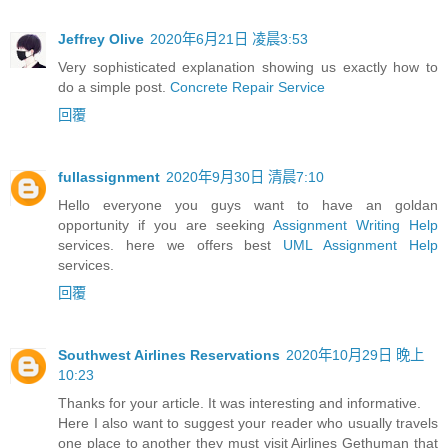
Jeffrey Olive
2020年6月21日 凌晨3:53
Very sophisticated explanation showing us exactly how to
do a simple post.
Concrete Repair Service
回覆
fullassignment
2020年9月30日 清晨7:10
Hello everyone you guys want to have an goldan
opportunity if you are seeking
Assignment Writing Help
services. here we offers best
UML Assignment Help
services.
回覆
Southwest Airlines Reservations
2020年10月29日 晚上
10:23
Thanks for your article. It was interesting and informative.
Here I also want to suggest your reader who usually travels
one place to another they must visit Airlines Gethuman that