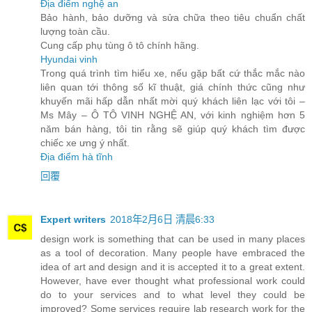
Địa điểm nghệ an
Bảo hành, bảo dưỡng và sửa chữa theo tiêu chuẩn chất
lượng toàn cầu.
Cung cấp phụ tùng ô tô chính hãng.
Hyundai vinh
Trong quá trình tìm hiểu xe, nếu gặp bất cứ thắc mắc nào
liên quan tới thông số kĩ thuật, giá chính thức cũng như
khuyến mãi hấp dẫn nhất mời quý khách liên lạc với tôi –
Ms Mây – Ô TÔ VINH NGHỆ AN, với kinh nghiệm hơn 5
năm bán hàng, tôi tin rằng sẽ giúp quý khách tìm được
chiếc xe ưng ý nhất.
Địa điểm hà tĩnh
回覆
Expert writers
2018年2月6日 清晨6:33
design work is something that can be used in many places
as a tool of decoration. Many people have embraced the
idea of art and design and it is accepted it to a great extent.
However, have ever thought what professional work could
do to your services and to what level they could be
improved? Some services require lab research work for the