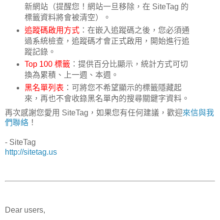
新網站（提醒您！網站一旦移除，在 SiteTag 的
標籤資料將會被清空）。
追蹤碼啟用方式
：在嵌入追蹤碼之後，您必須通
過系統檢查，追蹤碼才會正式啟用，開始進行追
蹤記錄。
Top 100 標籤
：提供百分比顯示，統計方式可切
換為累積、上一週、本週。
黑名單列表
：可將您不希望顯示的標籤隱藏起
來，再也不會收錄黑名單內的搜尋關鍵字資料。
再次感謝您愛用 SiteTag，如果您有任何建議，歡迎
來信與我
們聯絡
！
- SiteTag
http://sitetag.us
Dear users,