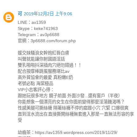
可
2019年12月2日 上午9:06
LINE：av1359
Skype：keke741963
Telegram：av3p6688
官網：3p6688.com/forum.php
媛交妹騷浪女幹炮紅唇白膚
叫聲就能讓你射國語淫話
雙乳啪啪抖深插肉穴絕勿錯過！！
配合按摩棒跳蛋服務堪比av
高外貿協會的最愛 真粉嫩E奶
老號必點 海棠極品
VIP小志客評心得：
跟她玩很多地方 鏡子前面 外面沙發...還有窗戶（半夜）
你能想象一個漂亮的女生在你面前變得那麼淫蕩饑渴嗎？
性感美腿可撕絲襪 隔著絲襪不停的磨蹭小穴 穴緊 口爆很爽
直到淫水流出在直接撕開絲襪無套進入那是一直無法形容的享
受
幼齒茶：https://av1359.wordpress.com/2019/11/29/