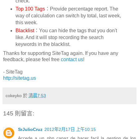
check.
Top 100 Tags
：Provide percentage report. The
way of calculation can switch by total, last week,
this week.
Blacklist
：You can hide the tags that you don't
like. And it will stop recording the search
keywords in the blacklist.
Thanks for supporting SiteTag again. If you have any
feedback, please feel free
contact us
!
- SiteTag
http://sitetag.us
cokeyko
於
清晨7:53
145 則留言:
SrJulioCruz
2012年2月17日 上午10:15
Accede a un php capaz de hacer facil la gestion de los