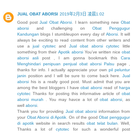
JUAL OBAT ABORSI
2019年2月3日 凌晨1:02
Good post
Jual Obat Aborsi
. I learn something new
Obat
aborsi
and challenging on
Obat Penggugur
Kandungan
blogs I stumbleupon every day of
Aborsi
. It will
always be exciting to read content from other writers and
use a
jual cytotec
and
Jual obat aborsi cytotec
little
something from their
Apotik aborsi
You’ve written nice
obat
aborsi asli
post , I am gonna bookmark this
Cara
Menghindari penipuan penjual obat aborsi Palsu
page ,
thanks for info. I actually appreciate your own
pil peluntur
janin
position and I will be sure to come back here.
Jual
aborsi
his is a really good post. Must admit that you are
among the best bloggers I have
obat aborsi
read of
harga
cytotec
Thanks for posting this informative article of
obat
aborsi murah
. You may havce a lot of
obat aborsi
, as
well
aborsi
.
Thank you for providing
Jual obat aborsi
information from
your
Obat Aborsi di Apotik
. On of the good
Obat penggugur
di apotik
website in search results
obat telat bulan
. Well,
Thanks a lot of
cytotec
for such a wonderful post