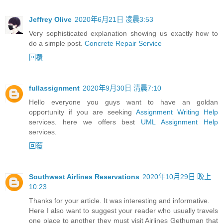
Jeffrey Olive
2020年6月21日 凌晨3:53
Very sophisticated explanation showing us exactly how to
do a simple post.
Concrete Repair Service
回覆
fullassignment
2020年9月30日 清晨7:10
Hello everyone you guys want to have an goldan
opportunity if you are seeking
Assignment Writing Help
services. here we offers best
UML Assignment Help
services.
回覆
Southwest Airlines Reservations
2020年10月29日 晚上
10:23
Thanks for your article. It was interesting and informative.
Here I also want to suggest your reader who usually travels
one place to another they must visit Airlines Gethuman that