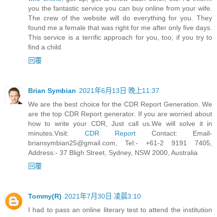
you the fantastic service you can buy online from your wife.
The crew of the website will do everything for you. They
found me a female that was right for me after only five days.
This service is a terrific approach for you, too, if you try to
find a child.
回覆
Brian Symbian
2021年6月13日 晚上11:37
We are the best choice for the CDR Report Generation. We
are the top CDR Report generator. If you are worried about
how to write your CDR, Just call us.We will solve it in
minutes.Visit:
CDR Report
Contact:
Email-
briansymbian25@gmail.com
, Tel:- +61-2 9191 7405,
Address:- 37 Bligh Street, Sydney, NSW 2000, Australia
回覆
Tommy(R)
2021年7月30日 凌晨3:10
I had to pass an online literary test to attend the institution