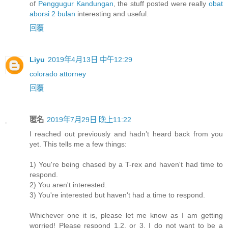
of
Penggugur Kandungan
, the stuff posted were really
obat
aborsi 2 bulan
interesting and useful.
回覆
Liyu
2019年4月13日 中午12:29
colorado attorney
回覆
匿名
2019年7月29日 晚上11:22
I reached out previously and hadn’t heard back from you
yet. This tells me a few things:
1) You're being chased by a T-rex and haven't had time to
respond.
2) You aren't interested.
3) You're interested but haven't had a time to respond.
Whichever one it is, please let me know as I am getting
worried! Please respond 1,2, or 3. I do not want to be a