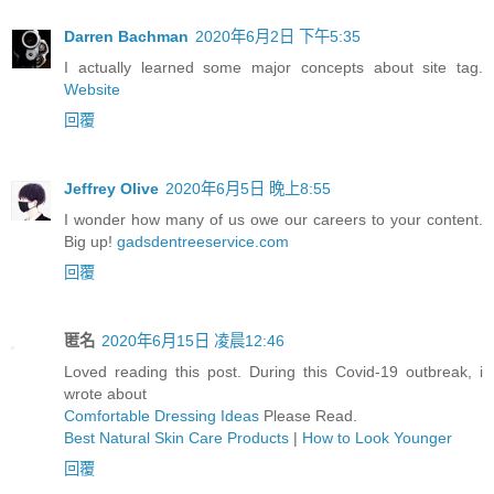
Darren Bachman
2020年6月2日 下午5:35
I actually learned some major concepts about site tag.
Website
回覆
Jeffrey Olive
2020年6月5日 晚上8:55
I wonder how many of us owe our careers to your content.
Big up!
gadsdentreeservice.com
回覆
匿名
2020年6月15日 凌晨12:46
Loved reading this post. During this Covid-19 outbreak, i
wrote about
Comfortable Dressing Ideas
Please Read.
Best Natural Skin Care Products
|
How to Look Younger
回覆