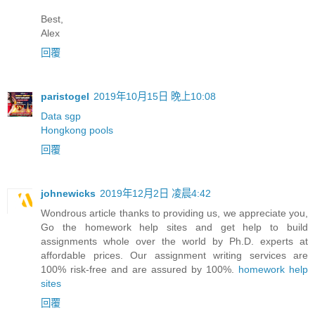
Best,
Alex
回覆
paristogel
2019年10月15日 晚上10:08
Data sgp
Hongkong pools
回覆
johnewicks
2019年12月2日 凌晨4:42
Wondrous article thanks to providing us, we appreciate you,
Go the homework help sites and get help to build
assignments whole over the world by Ph.D. experts at
affordable prices. Our assignment writing services are
100% risk-free and are assured by 100%.
homework help
sites
回覆