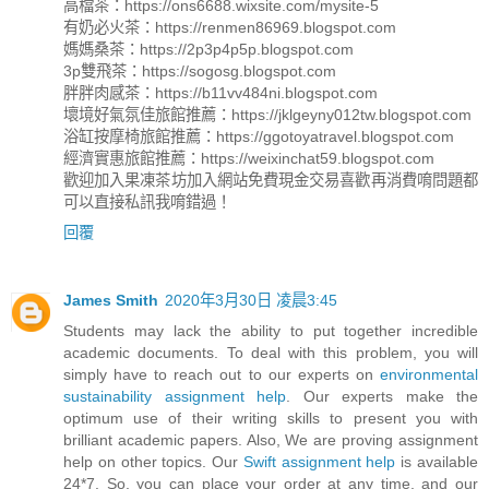
高檔茶：https://ons6688.wixsite.com/mysite-5
有奶必火茶：https://renmen86969.blogspot.com
媽媽桑茶：https://2p3p4p5p.blogspot.com
3p雙飛茶：https://sogosg.blogspot.com
胖胖肉感茶：https://b11vv484ni.blogspot.com
壞境好氣氛佳旅館推薦：https://jklgeyny012tw.blogspot.com
浴缸按摩椅旅館推薦：https://ggotoyatravel.blogspot.com
經濟實惠旅館推薦：https://weixinchat59.blogspot.com
歡迎加入果凍茶坊加入網站免費現金交易喜歡再消費唷問題都
可以直接私訊我唷錯過！
回覆
James Smith
2020年3月30日 凌晨3:45
Students may lack the ability to put together incredible
academic documents. To deal with this problem, you will
simply have to reach out to our experts on
environmental
sustainability assignment help
. Our experts make the
optimum use of their writing skills to present you with
brilliant academic papers. Also, We are proving assignment
help on other topics. Our
Swift assignment help
is available
24*7. So, you can place your order at any time, and our