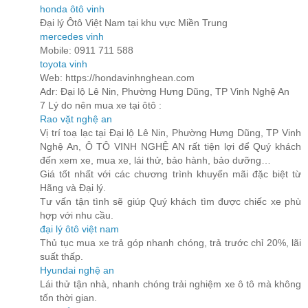
honda ôtô vinh
Đại lý Ôtô Việt Nam tại khu vực Miền Trung
mercedes vinh
Mobile: 0911 711 588
toyota vinh
Web: https://hondavinhnghean.com
Adr: Đại lộ Lê Nin, Phường Hưng Dũng, TP Vinh Nghệ An
7 Lý do nên mua xe tại ôtô :
Rao vặt nghệ an
Vị trí toạ lạc tại Đại lộ Lê Nin, Phường Hưng Dũng, TP Vinh
Nghệ An, Ô TÔ VINH NGHỆ AN rất tiện lợi để Quý khách
đến xem xe, mua xe, lái thử, bảo hành, bảo dưỡng…
Giá tốt nhất với các chương trình khuyến mãi đặc biệt từ
Hãng và Đại lý.
Tư vấn tận tình sẽ giúp Quý khách tìm được chiếc xe phù
hợp với nhu cầu.
đại lý ôtô việt nam
Thủ tục mua xe trả góp nhanh chóng, trả trước chỉ 20%, lãi
suất thấp.
Hyundai nghệ an
Lái thử tận nhà, nhanh chóng trải nghiệm xe ô tô mà không
tốn thời gian.