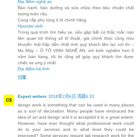
Địa điểm nghệ an
Bảo hành, bảo dưỡng và sửa chữa theo tiêu chuẩn chất
lượng toàn cầu.
Cung cấp phụ tùng ô tô chính hãng.
Hyundai vinh
Trong quá trình tìm hiểu xe, nếu gặp bất cứ thắc mắc nào
liên quan tới thông số kĩ thuật, giá chính thức cũng như
khuyến mãi hấp dẫn nhất mời quý khách liên lạc với tôi –
Ms Mây – Ô TÔ VINH NGHỆ AN, với kinh nghiệm hơn 5
năm bán hàng, tôi tin rằng sẽ giúp quý khách tìm được
chiếc xe ưng ý nhất.
Địa điểm hà tĩnh
回覆
Expert writers
2018年2月6日 清晨6:33
design work is something that can be used in many places
as a tool of decoration. Many people have embraced the
idea of art and design and it is accepted it to a great extent.
However, have ever thought what professional work could
do to your services and to what level they could be
improved? Some services require lab research work for the