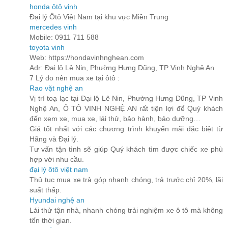
honda ôtô vinh
Đại lý Ôtô Việt Nam tại khu vực Miền Trung
mercedes vinh
Mobile: 0911 711 588
toyota vinh
Web: https://hondavinhnghean.com
Adr: Đại lộ Lê Nin, Phường Hưng Dũng, TP Vinh Nghệ An
7 Lý do nên mua xe tại ôtô :
Rao vặt nghệ an
Vị trí toạ lạc tại Đại lộ Lê Nin, Phường Hưng Dũng, TP Vinh
Nghệ An, Ô TÔ VINH NGHỆ AN rất tiện lợi để Quý khách
đến xem xe, mua xe, lái thử, bảo hành, bảo dưỡng…
Giá tốt nhất với các chương trình khuyến mãi đặc biệt từ
Hãng và Đại lý.
Tư vấn tận tình sẽ giúp Quý khách tìm được chiếc xe phù
hợp với nhu cầu.
đại lý ôtô việt nam
Thủ tục mua xe trả góp nhanh chóng, trả trước chỉ 20%, lãi
suất thấp.
Hyundai nghệ an
Lái thử tận nhà, nhanh chóng trải nghiệm xe ô tô mà không
tốn thời gian.