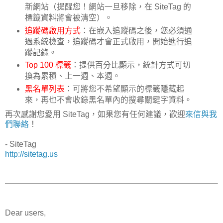
新網站（提醒您！網站一旦移除，在 SiteTag 的
標籤資料將會被清空）。
追蹤碼啟用方式
：在嵌入追蹤碼之後，您必須通
過系統檢查，追蹤碼才會正式啟用，開始進行追
蹤記錄。
Top 100 標籤
：提供百分比顯示，統計方式可切
換為累積、上一週、本週。
黑名單列表
：可將您不希望顯示的標籤隱藏起
來，再也不會收錄黑名單內的搜尋關鍵字資料。
再次感謝您愛用 SiteTag，如果您有任何建議，歡迎
來信與我
們聯絡
！
- SiteTag
http://sitetag.us
Dear users,