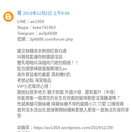
可
2019年12月2日 上午9:06
LINE：av1359
Skype：keke741963
Telegram：av3p6688
官網：3p6688.com/forum.php
媛交妹騷浪女幹炮紅唇白膚
叫聲就能讓你射國語淫話
雙乳啪啪抖深插肉穴絕勿錯過！！
配合按摩棒跳蛋服務堪比av
高外貿協會的最愛 真粉嫩E奶
老號必點 海棠極品
VIP小志客評心得：
跟她玩很多地方 鏡子前面 外面沙發...還有窗戶（半夜）
你能想象一個漂亮的女生在你面前變得那麼淫蕩饑渴嗎？
性感美腿可撕絲襪 隔著絲襪不停的磨蹭小穴 穴緊 口爆很爽
直到淫水流出在直接撕開絲襪無套進入那是一直無法形容的享
受
幼齒茶：https://av1359.wordpress.com/2019/11/29/