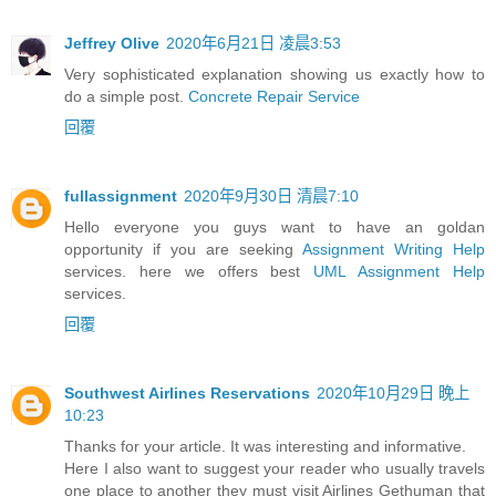
Jeffrey Olive
2020年6月21日 凌晨3:53
Very sophisticated explanation showing us exactly how to
do a simple post.
Concrete Repair Service
回覆
fullassignment
2020年9月30日 清晨7:10
Hello everyone you guys want to have an goldan
opportunity if you are seeking
Assignment Writing Help
services. here we offers best
UML Assignment Help
services.
回覆
Southwest Airlines Reservations
2020年10月29日 晚上
10:23
Thanks for your article. It was interesting and informative.
Here I also want to suggest your reader who usually travels
one place to another they must visit Airlines Gethuman that