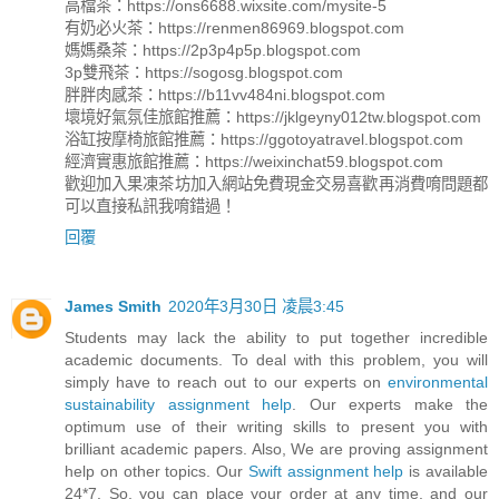
高檔茶：https://ons6688.wixsite.com/mysite-5
有奶必火茶：https://renmen86969.blogspot.com
媽媽桑茶：https://2p3p4p5p.blogspot.com
3p雙飛茶：https://sogosg.blogspot.com
胖胖肉感茶：https://b11vv484ni.blogspot.com
壞境好氣氛佳旅館推薦：https://jklgeyny012tw.blogspot.com
浴缸按摩椅旅館推薦：https://ggotoyatravel.blogspot.com
經濟實惠旅館推薦：https://weixinchat59.blogspot.com
歡迎加入果凍茶坊加入網站免費現金交易喜歡再消費唷問題都
可以直接私訊我唷錯過！
回覆
James Smith
2020年3月30日 凌晨3:45
Students may lack the ability to put together incredible
academic documents. To deal with this problem, you will
simply have to reach out to our experts on
environmental
sustainability assignment help
. Our experts make the
optimum use of their writing skills to present you with
brilliant academic papers. Also, We are proving assignment
help on other topics. Our
Swift assignment help
is available
24*7. So, you can place your order at any time, and our