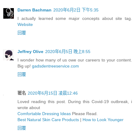
Darren Bachman
2020年6月2日 下午5:35
I actually learned some major concepts about site tag.
Website
回覆
Jeffrey Olive
2020年6月5日 晚上8:55
I wonder how many of us owe our careers to your content.
Big up!
gadsdentreeservice.com
回覆
匿名
2020年6月15日 凌晨12:46
Loved reading this post. During this Covid-19 outbreak, i
wrote about
Comfortable Dressing Ideas
Please Read.
Best Natural Skin Care Products
|
How to Look Younger
回覆