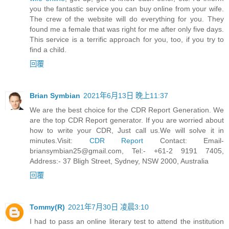
you the fantastic service you can buy online from your wife.
The crew of the website will do everything for you. They
found me a female that was right for me after only five days.
This service is a terrific approach for you, too, if you try to
find a child.
回覆
Brian Symbian
2021年6月13日 晚上11:37
We are the best choice for the CDR Report Generation. We
are the top CDR Report generator. If you are worried about
how to write your CDR, Just call us.We will solve it in
minutes.Visit:
CDR Report
Contact:
Email-
briansymbian25@gmail.com
, Tel:- +61-2 9191 7405,
Address:- 37 Bligh Street, Sydney, NSW 2000, Australia
回覆
Tommy(R)
2021年7月30日 凌晨3:10
I had to pass an online literary test to attend the institution