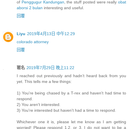
of
Penggugur Kandungan
, the stuff posted were really
obat
aborsi 2 bulan
interesting and useful.
回覆
Liyu
2019年4月13日 中午12:29
colorado attorney
回覆
匿名
2019年7月29日 晚上11:22
I reached out previously and hadn’t heard back from you
yet. This tells me a few things:
1) You're being chased by a T-rex and haven't had time to
respond.
2) You aren't interested.
3) You're interested but haven't had a time to respond.
Whichever one it is, please let me know as I am getting
worried! Please respond 1,2, or 3. I do not want to be a