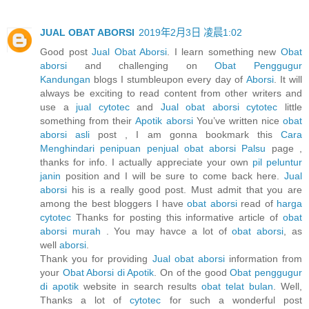
JUAL OBAT ABORSI
2019年2月3日 凌晨1:02
Good post
Jual Obat Aborsi
. I learn something new
Obat
aborsi
and challenging on
Obat Penggugur
Kandungan
blogs I stumbleupon every day of
Aborsi
. It will
always be exciting to read content from other writers and
use a
jual cytotec
and
Jual obat aborsi cytotec
little
something from their
Apotik aborsi
You’ve written nice
obat
aborsi asli
post , I am gonna bookmark this
Cara
Menghindari penipuan penjual obat aborsi Palsu
page ,
thanks for info. I actually appreciate your own
pil peluntur
janin
position and I will be sure to come back here.
Jual
aborsi
his is a really good post. Must admit that you are
among the best bloggers I have
obat aborsi
read of
harga
cytotec
Thanks for posting this informative article of
obat
aborsi murah
. You may havce a lot of
obat aborsi
, as
well
aborsi
.
Thank you for providing
Jual obat aborsi
information from
your
Obat Aborsi di Apotik
. On of the good
Obat penggugur
di apotik
website in search results
obat telat bulan
. Well,
Thanks a lot of
cytotec
for such a wonderful post