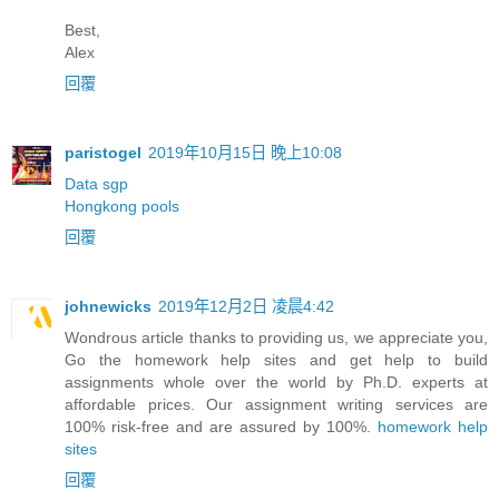
Best,
Alex
回覆
paristogel
2019年10月15日 晚上10:08
Data sgp
Hongkong pools
回覆
johnewicks
2019年12月2日 凌晨4:42
Wondrous article thanks to providing us, we appreciate you,
Go the homework help sites and get help to build
assignments whole over the world by Ph.D. experts at
affordable prices. Our assignment writing services are
100% risk-free and are assured by 100%.
homework help
sites
回覆