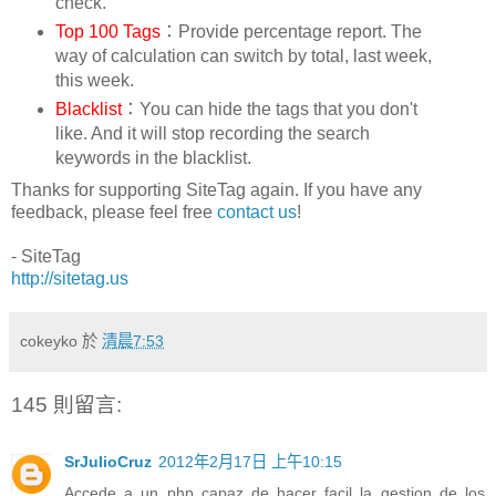
check.
Top 100 Tags
：Provide percentage report. The
way of calculation can switch by total, last week,
this week.
Blacklist
：You can hide the tags that you don't
like. And it will stop recording the search
keywords in the blacklist.
Thanks for supporting SiteTag again. If you have any
feedback, please feel free
contact us
!
- SiteTag
http://sitetag.us
cokeyko
於
清晨7:53
145 則留言:
SrJulioCruz
2012年2月17日 上午10:15
Accede a un php capaz de hacer facil la gestion de los