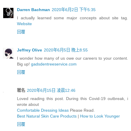
Darren Bachman
2020年6月2日 下午5:35
I actually learned some major concepts about site tag.
Website
回覆
Jeffrey Olive
2020年6月5日 晚上8:55
I wonder how many of us owe our careers to your content.
Big up!
gadsdentreeservice.com
回覆
匿名
2020年6月15日 凌晨12:46
Loved reading this post. During this Covid-19 outbreak, i
wrote about
Comfortable Dressing Ideas
Please Read.
Best Natural Skin Care Products
|
How to Look Younger
回覆