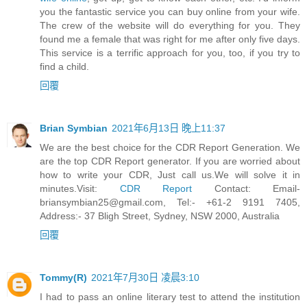
you the fantastic service you can buy online from your wife.
The crew of the website will do everything for you. They
found me a female that was right for me after only five days.
This service is a terrific approach for you, too, if you try to
find a child.
回覆
Brian Symbian
2021年6月13日 晚上11:37
We are the best choice for the CDR Report Generation. We
are the top CDR Report generator. If you are worried about
how to write your CDR, Just call us.We will solve it in
minutes.Visit:
CDR Report
Contact:
Email-
briansymbian25@gmail.com
, Tel:- +61-2 9191 7405,
Address:- 37 Bligh Street, Sydney, NSW 2000, Australia
回覆
Tommy(R)
2021年7月30日 凌晨3:10
I had to pass an online literary test to attend the institution