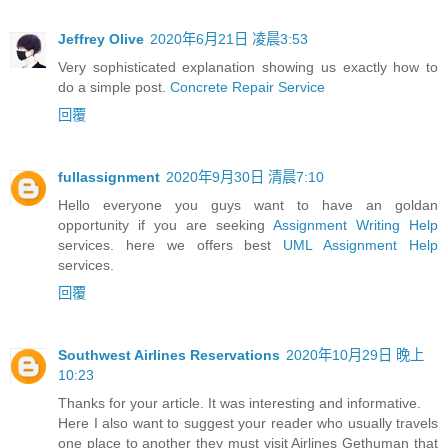
Jeffrey Olive
2020年6月21日 凌晨3:53
Very sophisticated explanation showing us exactly how to
do a simple post.
Concrete Repair Service
回覆
fullassignment
2020年9月30日 清晨7:10
Hello everyone you guys want to have an goldan
opportunity if you are seeking
Assignment Writing Help
services. here we offers best
UML Assignment Help
services.
回覆
Southwest Airlines Reservations
2020年10月29日 晚上
10:23
Thanks for your article. It was interesting and informative.
Here I also want to suggest your reader who usually travels
one place to another they must visit Airlines Gethuman that