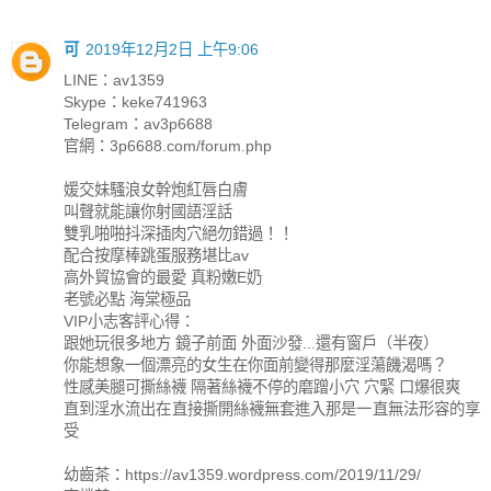
可
2019年12月2日 上午9:06
LINE：av1359
Skype：keke741963
Telegram：av3p6688
官網：3p6688.com/forum.php
媛交妹騷浪女幹炮紅唇白膚
叫聲就能讓你射國語淫話
雙乳啪啪抖深插肉穴絕勿錯過！！
配合按摩棒跳蛋服務堪比av
高外貿協會的最愛 真粉嫩E奶
老號必點 海棠極品
VIP小志客評心得：
跟她玩很多地方 鏡子前面 外面沙發...還有窗戶（半夜）
你能想象一個漂亮的女生在你面前變得那麼淫蕩饑渴嗎？
性感美腿可撕絲襪 隔著絲襪不停的磨蹭小穴 穴緊 口爆很爽
直到淫水流出在直接撕開絲襪無套進入那是一直無法形容的享
受
幼齒茶：https://av1359.wordpress.com/2019/11/29/