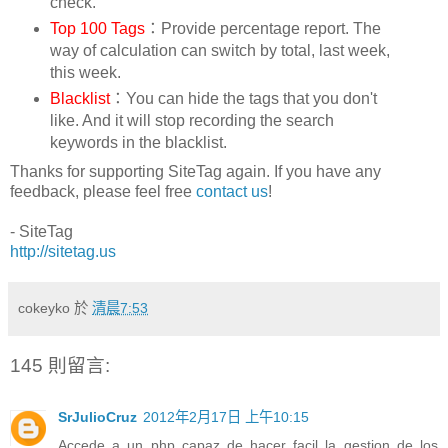
check.
Top 100 Tags
：Provide percentage report. The
way of calculation can switch by total, last week,
this week.
Blacklist
：You can hide the tags that you don't
like. And it will stop recording the search
keywords in the blacklist.
Thanks for supporting SiteTag again. If you have any
feedback, please feel free
contact us
!
- SiteTag
http://sitetag.us
cokeyko
於
清晨7:53
145 則留言:
SrJulioCruz
2012年2月17日 上午10:15
Accede a un php capaz de hacer facil la gestion de los