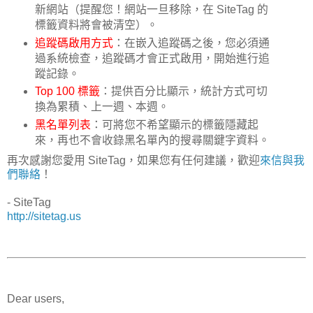
新網站（提醒您！網站一旦移除，在 SiteTag 的
標籤資料將會被清空）。
追蹤碼啟用方式
：在嵌入追蹤碼之後，您必須通
過系統檢查，追蹤碼才會正式啟用，開始進行追
蹤記錄。
Top 100 標籤
：提供百分比顯示，統計方式可切
換為累積、上一週、本週。
黑名單列表
：可將您不希望顯示的標籤隱藏起
來，再也不會收錄黑名單內的搜尋關鍵字資料。
再次感謝您愛用 SiteTag，如果您有任何建議，歡迎
來信與我
們聯絡
！
- SiteTag
http://sitetag.us
Dear users,