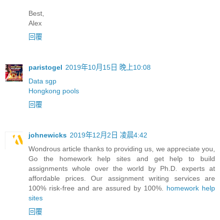
Best,
Alex
回覆
paristogel
2019年10月15日 晚上10:08
Data sgp
Hongkong pools
回覆
johnewicks
2019年12月2日 凌晨4:42
Wondrous article thanks to providing us, we appreciate you,
Go the homework help sites and get help to build
assignments whole over the world by Ph.D. experts at
affordable prices. Our assignment writing services are
100% risk-free and are assured by 100%.
homework help
sites
回覆