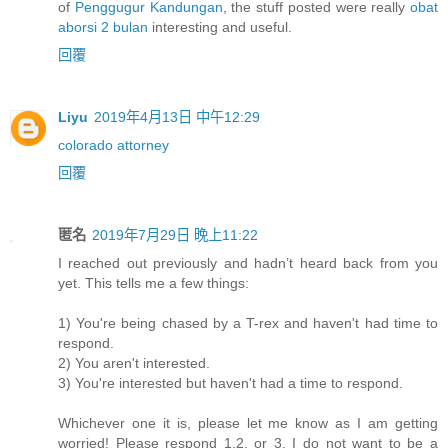
of
Penggugur Kandungan
, the stuff posted were really
obat
aborsi 2 bulan
interesting and useful.
回覆
Liyu
2019年4月13日 中午12:29
colorado attorney
回覆
匿名
2019年7月29日 晚上11:22
I reached out previously and hadn’t heard back from you
yet. This tells me a few things:
1) You're being chased by a T-rex and haven't had time to
respond.
2) You aren't interested.
3) You're interested but haven't had a time to respond.
Whichever one it is, please let me know as I am getting
worried! Please respond 1,2, or 3. I do not want to be a