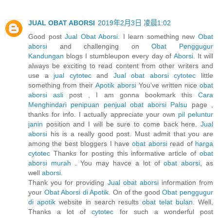
JUAL OBAT ABORSI
2019年2月3日 凌晨1:02
Good post
Jual Obat Aborsi
. I learn something new
Obat
aborsi
and challenging on
Obat Penggugur
Kandungan
blogs I stumbleupon every day of
Aborsi
. It will
always be exciting to read content from other writers and
use a
jual cytotec
and
Jual obat aborsi cytotec
little
something from their
Apotik aborsi
You’ve written nice
obat
aborsi asli
post , I am gonna bookmark this
Cara
Menghindari penipuan penjual obat aborsi Palsu
page ,
thanks for info. I actually appreciate your own
pil peluntur
janin
position and I will be sure to come back here.
Jual
aborsi
his is a really good post. Must admit that you are
among the best bloggers I have
obat aborsi
read of
harga
cytotec
Thanks for posting this informative article of
obat
aborsi murah
. You may havce a lot of
obat aborsi
, as
well
aborsi
.
Thank you for providing
Jual obat aborsi
information from
your
Obat Aborsi di Apotik
. On of the good
Obat penggugur
di apotik
website in search results
obat telat bulan
. Well,
Thanks a lot of
cytotec
for such a wonderful post