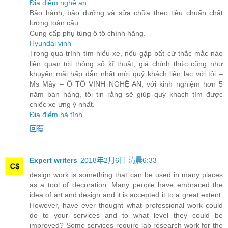
Địa điểm nghệ an
Bảo hành, bảo dưỡng và sửa chữa theo tiêu chuẩn chất
lượng toàn cầu.
Cung cấp phụ tùng ô tô chính hãng.
Hyundai vinh
Trong quá trình tìm hiểu xe, nếu gặp bất cứ thắc mắc nào
liên quan tới thông số kĩ thuật, giá chính thức cũng như
khuyến mãi hấp dẫn nhất mời quý khách liên lạc với tôi –
Ms Mây – Ô TÔ VINH NGHỆ AN, với kinh nghiệm hơn 5
năm bán hàng, tôi tin rằng sẽ giúp quý khách tìm được
chiếc xe ưng ý nhất.
Địa điểm hà tĩnh
回覆
Expert writers
2018年2月6日 清晨6:33
design work is something that can be used in many places
as a tool of decoration. Many people have embraced the
idea of art and design and it is accepted it to a great extent.
However, have ever thought what professional work could
do to your services and to what level they could be
improved? Some services require lab research work for the