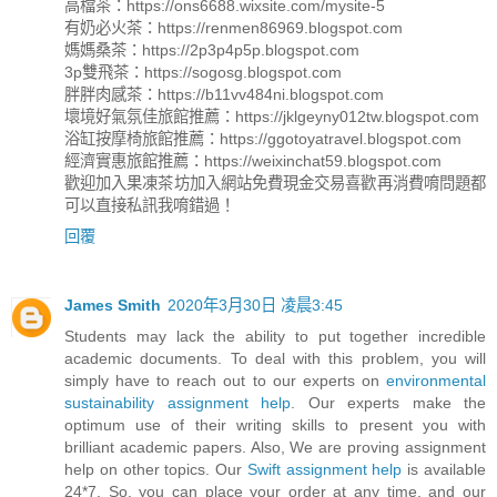
高檔茶：https://ons6688.wixsite.com/mysite-5
有奶必火茶：https://renmen86969.blogspot.com
媽媽桑茶：https://2p3p4p5p.blogspot.com
3p雙飛茶：https://sogosg.blogspot.com
胖胖肉感茶：https://b11vv484ni.blogspot.com
壞境好氣氛佳旅館推薦：https://jklgeyny012tw.blogspot.com
浴缸按摩椅旅館推薦：https://ggotoyatravel.blogspot.com
經濟實惠旅館推薦：https://weixinchat59.blogspot.com
歡迎加入果凍茶坊加入網站免費現金交易喜歡再消費唷問題都
可以直接私訊我唷錯過！
回覆
James Smith
2020年3月30日 凌晨3:45
Students may lack the ability to put together incredible
academic documents. To deal with this problem, you will
simply have to reach out to our experts on
environmental
sustainability assignment help
. Our experts make the
optimum use of their writing skills to present you with
brilliant academic papers. Also, We are proving assignment
help on other topics. Our
Swift assignment help
is available
24*7. So, you can place your order at any time, and our