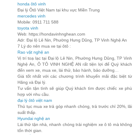
honda ôtô vinh
Đại lý Ôtô Việt Nam tại khu vực Miền Trung
mercedes vinh
Mobile: 0911 711 588
toyota vinh
Web: https://hondavinhnghean.com
Adr: Đại lộ Lê Nin, Phường Hưng Dũng, TP Vinh Nghệ An
7 Lý do nên mua xe tại ôtô :
Rao vặt nghệ an
Vị trí toạ lạc tại Đại lộ Lê Nin, Phường Hưng Dũng, TP Vinh
Nghệ An, Ô TÔ VINH NGHỆ AN rất tiện lợi để Quý khách
đến xem xe, mua xe, lái thử, bảo hành, bảo dưỡng…
Giá tốt nhất với các chương trình khuyến mãi đặc biệt từ
Hãng và Đại lý.
Tư vấn tận tình sẽ giúp Quý khách tìm được chiếc xe phù
hợp với nhu cầu.
đại lý ôtô việt nam
Thủ tục mua xe trả góp nhanh chóng, trả trước chỉ 20%, lãi
suất thấp.
Hyundai nghệ an
Lái thử tận nhà, nhanh chóng trải nghiệm xe ô tô mà không
tốn thời gian.