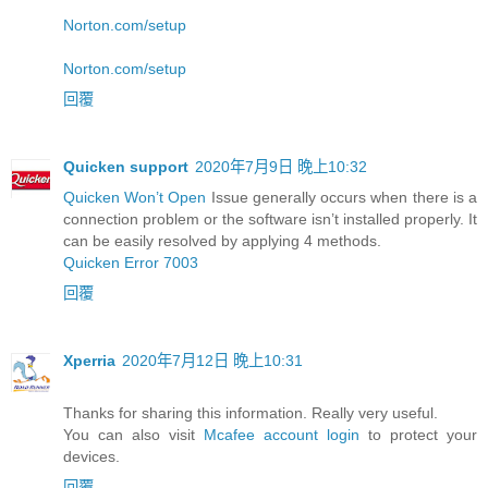
Norton.com/setup
Norton.com/setup
回覆
Quicken support
2020年7月9日 晚上10:32
Quicken Won’t Open
Issue generally occurs when there is a
connection problem or the software isn’t installed properly. It
can be easily resolved by applying 4 methods.
Quicken Error 7003
回覆
Xperria
2020年7月12日 晚上10:31
Thanks for sharing this information. Really very useful.
You can also visit
Mcafee account login
to protect your
devices.
回覆