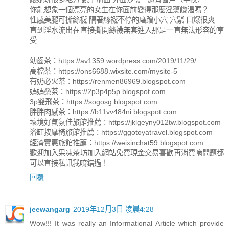
你能想象一個漂亮的女生在你面前變得那麼淫蕩饑渴嗎？
性感美腿可撕絲襪 隔著絲襪不停的磨蹭小穴 穴緊 口爆很爽
直到淫水流出在直接撕開絲襪無套進入那是一直無法形容的享
受
幼齒茶：https://av1359.wordpress.com/2019/11/29/
高檔茶：https://ons6688.wixsite.com/mysite-5
有奶必火茶：https://renmen86969.blogspot.com
媽媽桑茶：https://2p3p4p5p.blogspot.com
3p雙飛茶：https://sogosg.blogspot.com
胖胖肉感茶：https://b11vv484ni.blogspot.com
壞境好氣氛佳旅館推薦：https://jklgeyny012tw.blogspot.com
浴缸按摩椅旅館推薦：https://ggotoyatravel.blogspot.com
經濟實惠旅館推薦：https://weixinchat59.blogspot.com
歡迎加入果凍茶坊加入網站免費現金交易喜歡再消費唷問題都
可以直接私訊我唷錯過！
回覆
jeewangarg
2019年12月3日 凌晨4:28
Wow!!! It was really an Informational Article which provide