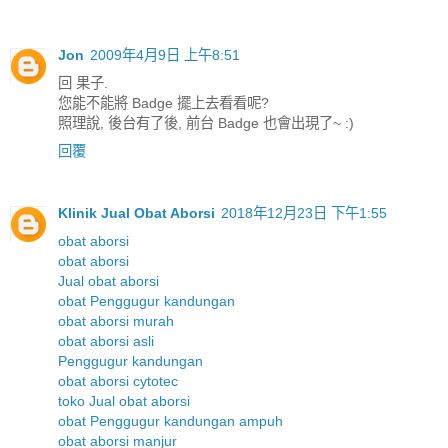
Jon
2009年4月9日 上午8:51
回 果子.
您能不能將 Badge 擺上去看看呢?
照理說, 後台有了後, 前台 Badge 也會出現了~ :)
回覆
Klinik Jual Obat Aborsi
2018年12月23日 下午1:55
obat aborsi
obat aborsi
Jual obat aborsi
obat Penggugur kandungan
obat aborsi murah
obat aborsi asli
Penggugur kandungan
obat aborsi cytotec
toko Jual obat aborsi
obat Penggugur kandungan ampuh
obat aborsi manjur