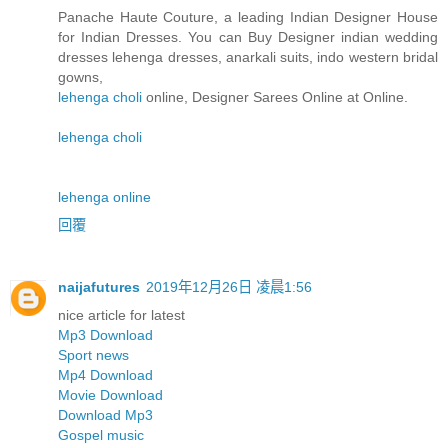
Panache Haute Couture, a leading Indian Designer House
for Indian Dresses. You can Buy Designer indian wedding
dresses lehenga dresses, anarkali suits, indo western bridal
gowns,
lehenga choli
online, Designer Sarees Online at Online.
lehenga choli
lehenga online
回覆
naijafutures
2019年12月26日 凌晨1:56
nice article for latest
Mp3 Download
Sport news
Mp4 Download
Movie Download
Download Mp3
Gospel music