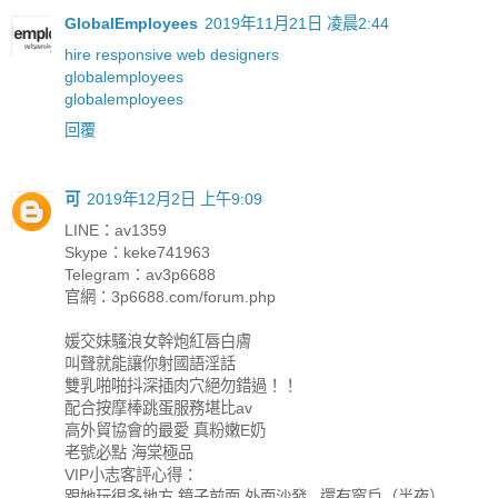
GlobalEmployees
2019年11月21日 凌晨2:44
hire responsive web designers
globalemployees
globalemployees
回覆
可
2019年12月2日 上午9:09
LINE：av1359
Skype：keke741963
Telegram：av3p6688
官網：3p6688.com/forum.php
媛交妹騷浪女幹炮紅唇白膚
叫聲就能讓你射國語淫話
雙乳啪啪抖深插肉穴絕勿錯過！！
配合按摩棒跳蛋服務堪比av
高外貿協會的最愛 真粉嫩E奶
老號必點 海棠極品
VIP小志客評心得：
跟她玩很多地方 鏡子前面 外面沙發...還有窗戶（半夜）