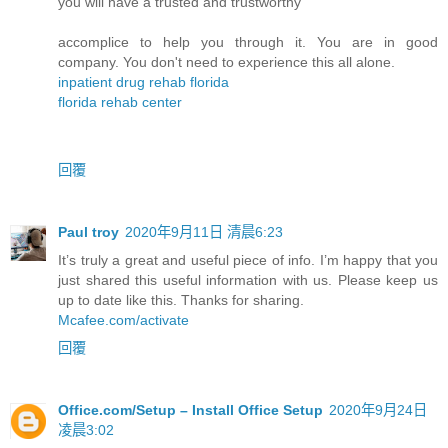
you will have a trusted and trustworthy
accomplice to help you through it. You are in good
company. You don't need to experience this all alone.
inpatient drug rehab florida
florida rehab center
回覆
Paul troy
2020年9月11日 清晨6:23
It’s truly a great and useful piece of info. I’m happy that you
just shared this useful information with us. Please keep us
up to date like this. Thanks for sharing.
Mcafee.com/activate
回覆
Office.com/Setup – Install Office Setup
2020年9月24日
凌晨3:02