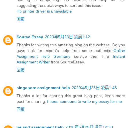
suggesting the quick ways to sort out this issue.
Hp printer driver is unavailable
回覆
Source Essay
2020年5月23日 凌晨1:12
Thanks for writing this amazing blog on the website. Do you
guys look for expert’s help from some authentic
Online
Assignment Help Germany
service then hire
Instant
Assignment Writer
from SourceEssay.
回覆
singapore assignment help
2020年5月23日 凌晨1:43
Thanks a lot for sharing this great blog post, keep more
post for sharing.
I need someone to write my essay for me
回覆
ireland assignment help
2020年5月25日 凌晨12:30