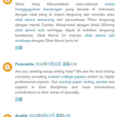
Store Yang Menyediakan satu-satunya
solusi
menggugurkan kandungan
yang berada di indonesia
dengan obat yang di import langsung dari amerika atau
obat aborsi semarang
dari perusahaan Pfizer langsung
dengan merek Cytotec Misoprostol dengan dosis 200mcg
obat aborsi solo
sehingga dapat di buktikan langsung
keaslianya, Obat Aborsi ini mampu
obat aborsi asli
surabaya
dengan Obat Aborsi jenis ini.
回覆
Puremelda
2019年7月26日 凌晨4:24
Are you seeking essay writing help? We are the best writing
company providing
custom college papers
written by highly
professional experts. Our
nursing paper writing service
are
experts in their disciplines and have tremendous
contributions to their areas of specialty.
回覆
AvaHill
2019年9月11日 清晨5:49