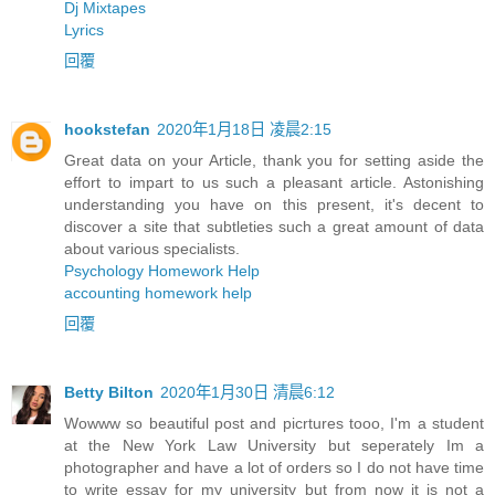
Dj Mixtapes
Lyrics
回覆
hookstefan
2020年1月18日 凌晨2:15
Great data on your Article, thank you for setting aside the
effort to impart to us such a pleasant article. Astonishing
understanding you have on this present, it's decent to
discover a site that subtleties such a great amount of data
about various specialists.
Psychology Homework Help
accounting homework help
回覆
Betty Bilton
2020年1月30日 清晨6:12
Wowww so beautiful post and picrtures tooo, I'm a student
at the New York Law University but seperately Im a
photographer and have a lot of orders so I do not have time
to write essay for my university but from now it is not a