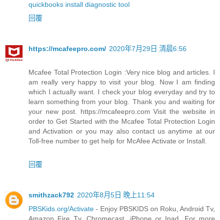
quickbooks install diagnostic tool
回覆
https://mcafeepro.com/
2020年7月29日 清晨6:56
Mcafee Total Protection Login :Very nice blog and articles. I
am really very happy to visit your blog. Now I am finding
which I actually want. I check your blog everyday and try to
learn something from your blog. Thank you and waiting for
your new post. https://mcafeepro.com Visit the website in
order to Get Started with the Mcafee Total Protection Login
and Activation or you may also contact us anytime at our
Toll-free number to get help for McAfee Activate or Install.
回覆
smithzack792
2020年8月5日 晚上11:54
PBSKids.org/Activate
- Enjoy PBSKIDS on Roku, Android Tv,
Amazon Fire Tv, Chromecast, iPhone or Ipad. For more