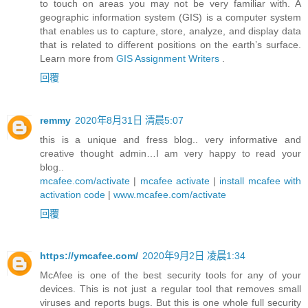
to touch on areas you may not be very familiar with. A
geographic information system (GIS) is a computer system
that enables us to capture, store, analyze, and display data
that is related to different positions on the earth’s surface.
Learn more from
GIS Assignment Writers
.
回覆
remmy
2020年8月31日 清晨5:07
this is a unique and fress blog.. very informative and
creative thought admin…I am very happy to read your
blog..
mcafee.com/activate
|
mcafee activate
|
install mcafee with
activation code
|
www.mcafee.com/activate
回覆
https://ymcafee.com/
2020年9月2日 凌晨1:34
McAfee is one of the best security tools for any of your
devices. This is not just a regular tool that removes small
viruses and reports bugs. But this is one whole full security