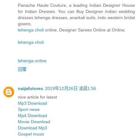
Panache Haute Couture, a leading Indian Designer House
for Indian Dresses. You can Buy Designer indian wedding
dresses lehenga dresses, anarkali suits, indo western bridal
gowns,
lehenga choli
online, Designer Sarees Online at Online.
lehenga choli
lehenga online
回覆
naijafutures
2019年12月26日 凌晨1:56
nice article for latest
Mp3 Download
Sport news
Mp4 Download
Movie Download
Download Mp3
Gospel music