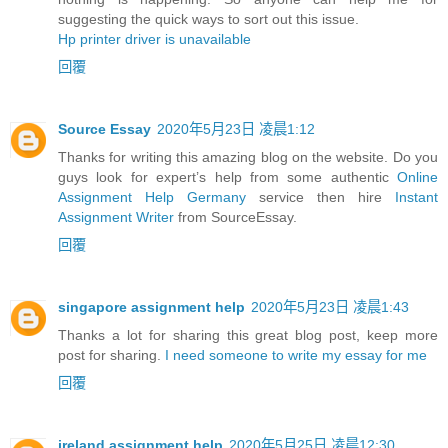
suggesting the quick ways to sort out this issue.
Hp printer driver is unavailable
回覆
Source Essay
2020年5月23日 凌晨1:12
Thanks for writing this amazing blog on the website. Do you
guys look for expert’s help from some authentic
Online
Assignment Help Germany
service then hire
Instant
Assignment Writer
from SourceEssay.
回覆
singapore assignment help
2020年5月23日 凌晨1:43
Thanks a lot for sharing this great blog post, keep more
post for sharing.
I need someone to write my essay for me
回覆
ireland assignment help
2020年5月25日 凌晨12:30