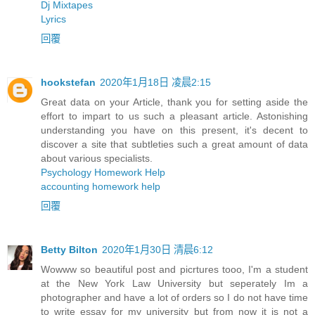
Dj Mixtapes
Lyrics
回覆
hookstefan
2020年1月18日 凌晨2:15
Great data on your Article, thank you for setting aside the
effort to impart to us such a pleasant article. Astonishing
understanding you have on this present, it's decent to
discover a site that subtleties such a great amount of data
about various specialists.
Psychology Homework Help
accounting homework help
回覆
Betty Bilton
2020年1月30日 清晨6:12
Wowww so beautiful post and picrtures tooo, I'm a student
at the New York Law University but seperately Im a
photographer and have a lot of orders so I do not have time
to write essay for my university but from now it is not a