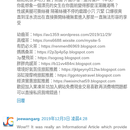
你能想象一個漂亮的女生在你面前變得那麼淫蕩饑渴嗎？
性感美腿可撕絲襪 隔著絲襪不停的磨蹭小穴 穴緊 口爆很爽
直到淫水流出在直接撕開絲襪無套進入那是一直無法形容的享
受
幼齒茶：https://av1359.wordpress.com/2019/11/29/
高檔茶：https://ons6688.wixsite.com/mysite-5
有奶必火茶：https://renmen86969.blogspot.com
媽媽桑茶：https://2p3p4p5p.blogspot.com
3p雙飛茶：https://sogosg.blogspot.com
胖胖肉感茶：https://b11vv484ni.blogspot.com
壞境好氣氛佳旅館推薦：https://jklgeyny012tw.blogspot.com
浴缸按摩椅旅館推薦：https://ggotoyatravel.blogspot.com
經濟實惠旅館推薦：https://weixinchat59.blogspot.com
歡迎加入果凍茶坊加入網站免費現金交易喜歡再消費唷問題都
可以直接私訊我唷錯過！
回覆
jeewangarg
2019年12月3日 凌晨4:28
Wow!!! It was really an Informational Article which provide