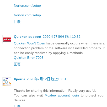
Norton.com/setup
Norton.com/setup
回覆
Quicken support
2020年7月9日 晚上10:32
Quicken Won’t Open
Issue generally occurs when there is a
connection problem or the software isn’t installed properly. It
can be easily resolved by applying 4 methods.
Quicken Error 7003
回覆
Xperria
2020年7月12日 晚上10:31
Thanks for sharing this information. Really very useful.
You can also visit
Mcafee account login
to protect your
devices.
回覆