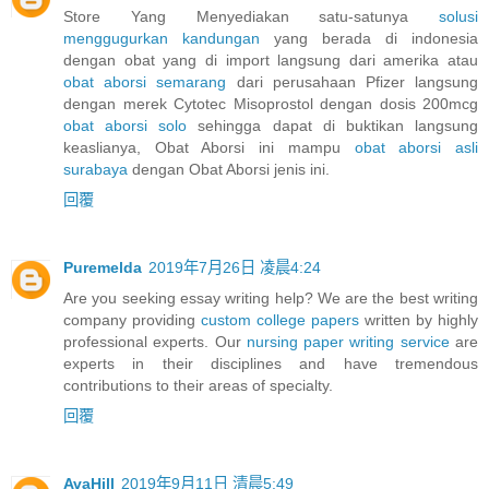
Store Yang Menyediakan satu-satunya
solusi
menggugurkan kandungan
yang berada di indonesia
dengan obat yang di import langsung dari amerika atau
obat aborsi semarang
dari perusahaan Pfizer langsung
dengan merek Cytotec Misoprostol dengan dosis 200mcg
obat aborsi solo
sehingga dapat di buktikan langsung
keaslianya, Obat Aborsi ini mampu
obat aborsi asli
surabaya
dengan Obat Aborsi jenis ini.
回覆
Puremelda
2019年7月26日 凌晨4:24
Are you seeking essay writing help? We are the best writing
company providing
custom college papers
written by highly
professional experts. Our
nursing paper writing service
are
experts in their disciplines and have tremendous
contributions to their areas of specialty.
回覆
AvaHill
2019年9月11日 清晨5:49