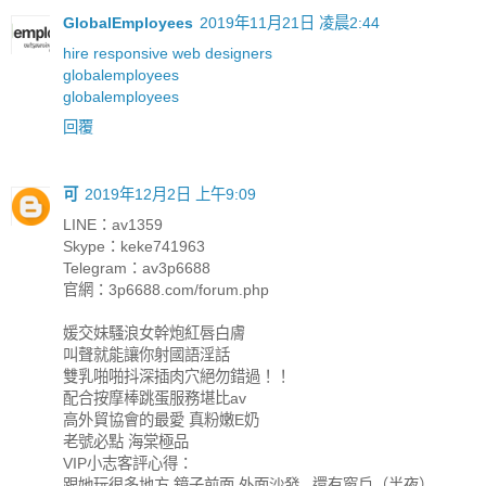
GlobalEmployees
2019年11月21日 凌晨2:44
hire responsive web designers
globalemployees
globalemployees
回覆
可
2019年12月2日 上午9:09
LINE：av1359
Skype：keke741963
Telegram：av3p6688
官網：3p6688.com/forum.php
媛交妹騷浪女幹炮紅唇白膚
叫聲就能讓你射國語淫話
雙乳啪啪抖深插肉穴絕勿錯過！！
配合按摩棒跳蛋服務堪比av
高外貿協會的最愛 真粉嫩E奶
老號必點 海棠極品
VIP小志客評心得：
跟她玩很多地方 鏡子前面 外面沙發...還有窗戶（半夜）