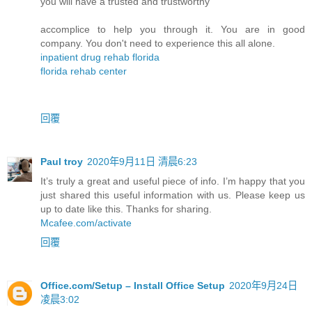
you will have a trusted and trustworthy
accomplice to help you through it. You are in good
company. You don't need to experience this all alone.
inpatient drug rehab florida
florida rehab center
回覆
Paul troy
2020年9月11日 清晨6:23
It’s truly a great and useful piece of info. I’m happy that you
just shared this useful information with us. Please keep us
up to date like this. Thanks for sharing.
Mcafee.com/activate
回覆
Office.com/Setup – Install Office Setup
2020年9月24日
凌晨3:02