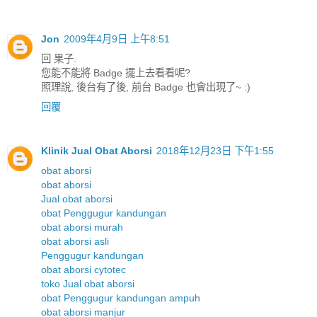
Jon
2009年4月9日 上午8:51
回 果子.
您能不能將 Badge 擺上去看看呢?
照理說, 後台有了後, 前台 Badge 也會出現了~ :)
回覆
Klinik Jual Obat Aborsi
2018年12月23日 下午1:55
obat aborsi
obat aborsi
Jual obat aborsi
obat Penggugur kandungan
obat aborsi murah
obat aborsi asli
Penggugur kandungan
obat aborsi cytotec
toko Jual obat aborsi
obat Penggugur kandungan ampuh
obat aborsi manjur