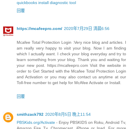
quickbooks install diagnostic tool
回覆
https://mcafeepro.com/
2020年7月29日 清晨6:56
Mcafee Total Protection Login :Very nice blog and articles. I
am really very happy to visit your blog. Now I am finding
which I actually want. I check your blog everyday and try to
learn something from your blog. Thank you and waiting for
your new post. https://mcafeepro.com Visit the website in
order to Get Started with the Mcafee Total Protection Login
and Activation or you may also contact us anytime at our
Toll-free number to get help for McAfee Activate or Install.
回覆
smithzack792
2020年8月5日 晚上11:54
PBSKids.org/Activate
- Enjoy PBSKIDS on Roku, Android Tv,
Amazon Fire Tv, Chromecast, iPhone or Ipad. For more