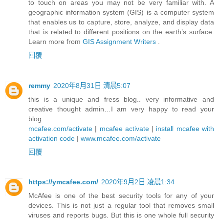
to touch on areas you may not be very familiar with. A
geographic information system (GIS) is a computer system
that enables us to capture, store, analyze, and display data
that is related to different positions on the earth’s surface.
Learn more from
GIS Assignment Writers
.
回覆
remmy
2020年8月31日 清晨5:07
this is a unique and fress blog.. very informative and
creative thought admin…I am very happy to read your
blog..
mcafee.com/activate
|
mcafee activate
|
install mcafee with
activation code
|
www.mcafee.com/activate
回覆
https://ymcafee.com/
2020年9月2日 凌晨1:34
McAfee is one of the best security tools for any of your
devices. This is not just a regular tool that removes small
viruses and reports bugs. But this is one whole full security