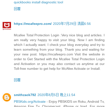
quickbooks install diagnostic tool
回覆
https://mcafeepro.com/
2020年7月29日 清晨6:56
Mcafee Total Protection Login :Very nice blog and articles. I
am really very happy to visit your blog. Now I am finding
which I actually want. I check your blog everyday and try to
learn something from your blog. Thank you and waiting for
your new post. https://mcafeepro.com Visit the website in
order to Get Started with the Mcafee Total Protection Login
and Activation or you may also contact us anytime at our
Toll-free number to get help for McAfee Activate or Install.
回覆
smithzack792
2020年8月5日 晚上11:54
PBSKids.org/Activate
- Enjoy PBSKIDS on Roku, Android Tv,
Amazon Fire Tv, Chromecast, iPhone or Ipad. For more