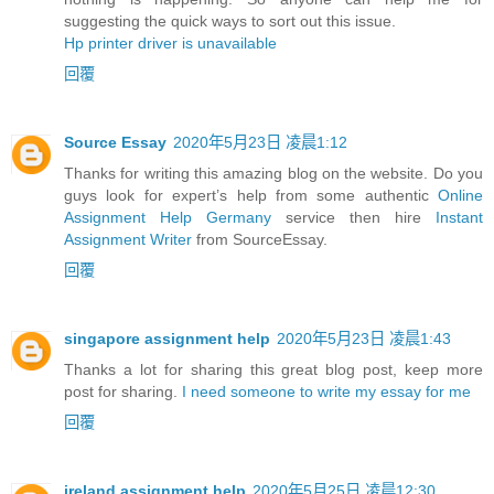
suggesting the quick ways to sort out this issue.
Hp printer driver is unavailable
回覆
Source Essay
2020年5月23日 凌晨1:12
Thanks for writing this amazing blog on the website. Do you
guys look for expert’s help from some authentic
Online
Assignment Help Germany
service then hire
Instant
Assignment Writer
from SourceEssay.
回覆
singapore assignment help
2020年5月23日 凌晨1:43
Thanks a lot for sharing this great blog post, keep more
post for sharing.
I need someone to write my essay for me
回覆
ireland assignment help
2020年5月25日 凌晨12:30