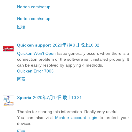
Norton.com/setup
Norton.com/setup
回覆
Quicken support
2020年7月9日 晚上10:32
Quicken Won’t Open
Issue generally occurs when there is a
connection problem or the software isn’t installed properly. It
can be easily resolved by applying 4 methods.
Quicken Error 7003
回覆
Xperria
2020年7月12日 晚上10:31
Thanks for sharing this information. Really very useful.
You can also visit
Mcafee account login
to protect your
devices.
回覆