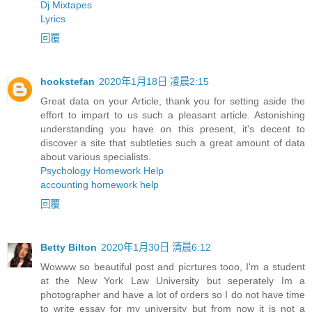
Dj Mixtapes
Lyrics
回覆
hookstefan
2020年1月18日 凌晨2:15
Great data on your Article, thank you for setting aside the
effort to impart to us such a pleasant article. Astonishing
understanding you have on this present, it's decent to
discover a site that subtleties such a great amount of data
about various specialists.
Psychology Homework Help
accounting homework help
回覆
Betty Bilton
2020年1月30日 清晨6:12
Wowww so beautiful post and picrtures tooo, I'm a student
at the New York Law University but seperately Im a
photographer and have a lot of orders so I do not have time
to write essay for my university but from now it is not a