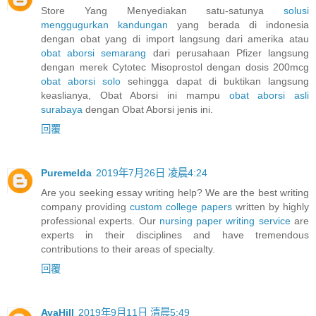
Store Yang Menyediakan satu-satunya
solusi
menggugurkan kandungan
yang berada di indonesia
dengan obat yang di import langsung dari amerika atau
obat aborsi semarang
dari perusahaan Pfizer langsung
dengan merek Cytotec Misoprostol dengan dosis 200mcg
obat aborsi solo
sehingga dapat di buktikan langsung
keaslianya, Obat Aborsi ini mampu
obat aborsi asli
surabaya
dengan Obat Aborsi jenis ini.
回覆
Puremelda
2019年7月26日 凌晨4:24
Are you seeking essay writing help? We are the best writing
company providing
custom college papers
written by highly
professional experts. Our
nursing paper writing service
are
experts in their disciplines and have tremendous
contributions to their areas of specialty.
回覆
AvaHill
2019年9月11日 清晨5:49