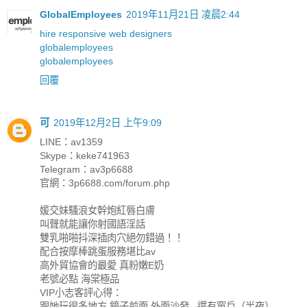
GlobalEmployees
2019年11月21日 凌晨2:44
hire responsive web designers
globalemployees
globalemployees
回覆
可
2019年12月2日 上午9:09
LINE：av1359
Skype：keke741963
Telegram：av3p6688
官網：3p6688.com/forum.php
媛交妹騷浪女幹炮紅唇白膚
叫聲就能讓你射國語淫話
雙乳啪啪抖深插肉穴絕勿錯過！！
配合按摩棒跳蛋服務堪比av
高外貿協會的最愛 真粉嫩E奶
老號必點 海棠極品
VIP小志客評心得：
跟她玩很多地方 鏡子前面 外面沙發...還有窗戶（半夜）