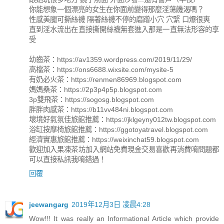
你能想象一個漂亮的女生在你面前變得那麼淫蕩饑渴嗎？
性感美腿可撕絲襪 隔著絲襪不停的磨蹭小穴 穴緊 口爆很爽
直到淫水流出在直接撕開絲襪無套進入那是一直無法形容的享
受
幼齒茶：https://av1359.wordpress.com/2019/11/29/
高檔茶：https://ons6688.wixsite.com/mysite-5
有奶必火茶：https://renmen86969.blogspot.com
媽媽桑茶：https://2p3p4p5p.blogspot.com
3p雙飛茶：https://sogosg.blogspot.com
胖胖肉感茶：https://b11vv484ni.blogspot.com
壞境好氣氛佳旅館推薦：https://jklgeyny012tw.blogspot.com
浴缸按摩椅旅館推薦：https://ggotoyatravel.blogspot.com
經濟實惠旅館推薦：https://weixinchat59.blogspot.com
歡迎加入果凍茶坊加入網站免費現金交易喜歡再消費唷問題都
可以直接私訊我唷錯過！
回覆
jeewangarg
2019年12月3日 凌晨4:28
Wow!!! It was really an Informational Article which provide