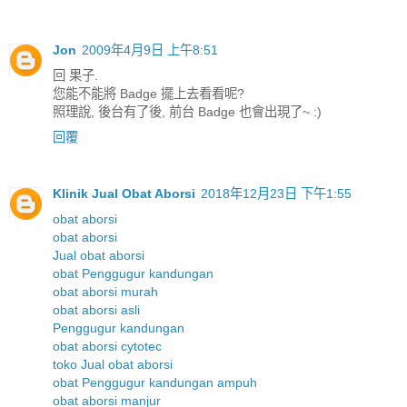
Jon
2009年4月9日 上午8:51
回 果子.
您能不能將 Badge 擺上去看看呢?
照理說, 後台有了後, 前台 Badge 也會出現了~ :)
回覆
Klinik Jual Obat Aborsi
2018年12月23日 下午1:55
obat aborsi
obat aborsi
Jual obat aborsi
obat Penggugur kandungan
obat aborsi murah
obat aborsi asli
Penggugur kandungan
obat aborsi cytotec
toko Jual obat aborsi
obat Penggugur kandungan ampuh
obat aborsi manjur