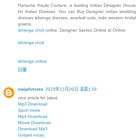
Panache Haute Couture, a leading Indian Designer House
for Indian Dresses. You can Buy Designer indian wedding
dresses lehenga dresses, anarkali suits, indo western bridal
gowns,
lehenga choli
online, Designer Sarees Online at Online.
lehenga choli
lehenga online
回覆
naijafutures
2019年12月26日 凌晨1:56
nice article for latest
Mp3 Download
Sport news
Mp4 Download
Movie Download
Download Mp3
Gospel music