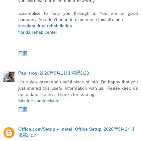
you will have a trusted and trustworthy
accomplice to help you through it. You are in good
company. You don't need to experience this all alone.
inpatient drug rehab florida
florida rehab center
回覆
Paul troy
2020年9月11日 清晨6:23
It’s truly a great and useful piece of info. I’m happy that you
just shared this useful information with us. Please keep us
up to date like this. Thanks for sharing.
Mcafee.com/activate
回覆
Office.com/Setup – Install Office Setup
2020年9月24日
凌晨3:02