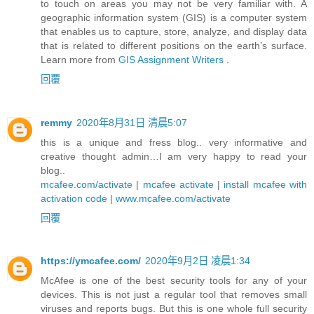
to touch on areas you may not be very familiar with. A
geographic information system (GIS) is a computer system
that enables us to capture, store, analyze, and display data
that is related to different positions on the earth’s surface.
Learn more from
GIS Assignment Writers
.
回覆
remmy
2020年8月31日 清晨5:07
this is a unique and fress blog.. very informative and
creative thought admin…I am very happy to read your
blog..
mcafee.com/activate
|
mcafee activate
|
install mcafee with
activation code
|
www.mcafee.com/activate
回覆
https://ymcafee.com/
2020年9月2日 凌晨1:34
McAfee is one of the best security tools for any of your
devices. This is not just a regular tool that removes small
viruses and reports bugs. But this is one whole full security