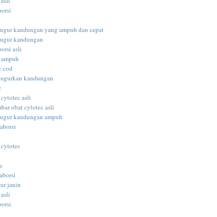
 asli
borsi
i
gugur kandungan yang ampuh dan cepat
gugur kandungan
orsi asli
i ampuh
c cod
gugurkan kandungan
c
 cytotec asli
bar obat cytotec asli
gugur kandungan ampuh
aborsi
 cytotec
ec
aborsi
ur janin
 asli
borsi
i