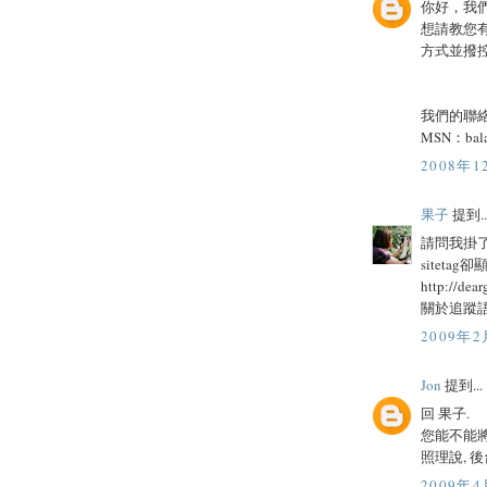
你好，我們
想請教您有
方式並撥
我們的聯
MSN：
bal
2008年1
果子
提到..
請問我掛了
sitet
http://dear
關於追蹤語
2009年2
Jon
提到...
回 果子.
您能不能將 
照理說, 後
2009年4