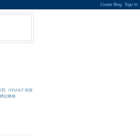
 - 針對《PIXNET 痞客
網址轉換