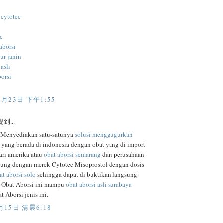
 cytotec
ec
aborsi
ur janin
 asli
borsi
i
2月23日 下午1:55
到...
 Menyediakan satu-satunya
solusi menggugurkan
yang berada di indonesia dengan obat yang di import
ari amerika atau
obat aborsi semarang
dari perusahaan
gsung dengan merek Cytotec Misoprostol dengan dosis
at aborsi solo
sehingga dapat di buktikan langsung
, Obat Aborsi ini mampu
obat aborsi asli surabaya
 Aborsi jenis ini.
月15日 清晨6:18