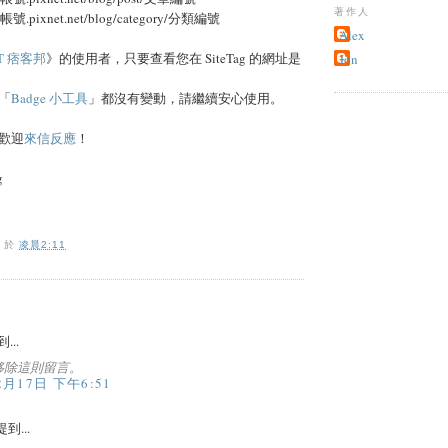
著作人
帳號.pixnet.net/blog/category/分類編號
Alex
ET 痞客邦
》的使用者，只要查看您在 SiteTag 的網址是
Jon
「
Badge 小工具
」都沒有變動，請繼續安心使用。
歡迎
來信反應
！
g
O
於
凌晨2:11
...
移除這則留言。
2月17日 下午6:51
到...