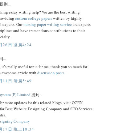
提到...
king essay writing help? We are the best writing
roviding
custom college papers
written by highly
l experts. Our
nursing paper writing service
are experts
sciplines and have tremendous contributions to their
cialty.
月26日 凌晨4:24
...
it’s really useful topic for me, thank you so much for
s awesome article with
discussion posts
月11日 清晨5:49
ystem (P) Limited
提到...
for more updates for this related blogs, visit OGEN
 for Best Website Designing Company and SEO Services
dia.
esigning Company
月17日 晚上10:34