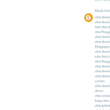
Klinik Jua
obat aborsi
obat aborsi
Jual obat a
obat Peng
obat abors
obat aborsi
Penggugur
obat aborsi
toko Jual o
obat Peng
obat abors
obat aborsi
obat aborsi
cytotec
obat aborsi
aborsi
obat cytot
harga obat 
obat pelunt