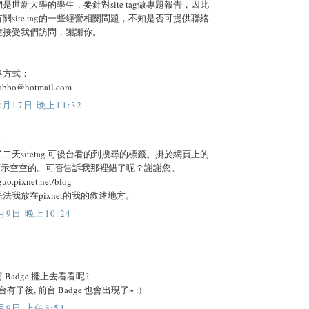
是世新大學的學生，要針對site tag做專題報告，因此
關site tag的一些經營相關問題，不知是否可提供聯絡
控接受我們訪問，謝謝你。
絡方式：
abbo@hotmail.com
2月17日 晚上11:32
.
二天sitetag 可後台看的到搜尋的標籤。掛於網頁上的
ag卻顯示空空的。可否告訴我那裡錯了呢？謝謝您。
guo.pixnet.net/blog
法我放在pixnet的我的敘述地方。
月9日 晚上10:24
Badge 擺上去看看呢?
台有了後, 前台 Badge 也會出現了~ :)
月9日 上午8:51