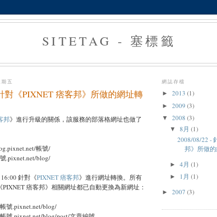
SITETAG - 塞標籤
星期五
網誌存檔
22 - 針對《PIXNET 痞客邦》所做的網址轉
2013
(1)
►
2009
(3)
►
2008
(3)
▼
痞客邦
》進行升級的關係，該服務的部落格網址也做了
8月
(1)
▼
2008/08/22
g.pixnet.net/帳號/
邦》所做的
pixnet.net/blog/
4月
(1)
►
1月
(1)
2 16:00 針對《
PIXNET 痞客邦
》進行網址轉換。所有
►
註冊的《PIXNET 痞客邦》相關網址都已自動更換為新網址：
2007
(3)
►
號.pixnet.net/blog/
帳號.pixnet.net/blog/post/文章編號