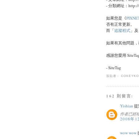
- 分類網址：http://
如果您是《
PIXN
否有正常更新。
而「
追蹤程式
」及
如果有其他問題，
感謝您愛用 SiteTa
- SiteTag
張貼者：
COKEYK
162 則留言:
Yishian
提到
作者已經
2008年1
wow wow
提