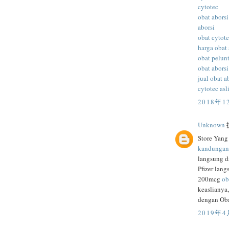
cytotec
obat aborsi
aborsi
obat cytot
harga obat 
obat pelunt
obat aborsi
jual obat a
cytotec asl
2018年1
Unknown
提
Store Yang
kandungan
langsung d
Pfizer lan
200mcg
ob
keaslianya
dengan Obat
2019年4