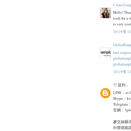
Ciana Lan
Hello! Than
look for a 
is very coo
2019年1
GlobalEmp
hire respo
globalemp
globalemp
2019年1
可
提到...
LINE：av1
Skype：ke
Telegram
官網：3p668
媛交妹騷
叫聲就能