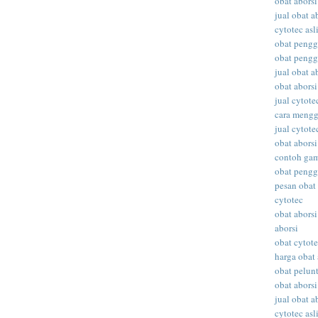
obat aborsi
jual obat a
cytotec asl
obat peng
obat peng
jual obat ab
obat abors
jual cytote
cara meng
jual cytote
obat aborsi
contoh gam
obat peng
pesan obat 
cytotec
obat aborsi
aborsi
obat cytot
harga obat 
obat pelunt
obat aborsi
jual obat a
cytotec asl