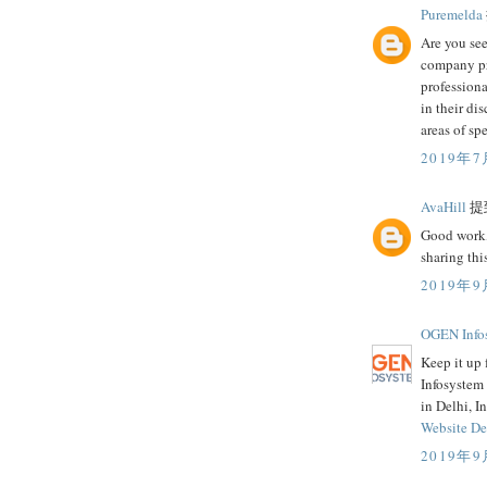
Puremelda
Are you see
company p
professiona
in their di
areas of spe
2019年7
AvaHill
提到
Good work, 
sharing thi
2019年9
OGEN Infos
Keep it up 
Infosystem
in Delhi, In
Website D
2019年9