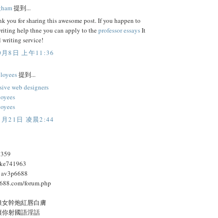
gham
提到...
k you for sharing this awesome post. If you happen to
writing help thne you can apply to the
professor essays
It
l writing service!
0月8日 上午11:36
loyees
提到...
nsive web designers
loyees
loyees
1月21日 凌晨2:44
359
ke741963
：av3p6688
8.com/forum.php
浪女幹炮紅唇白膚
讓你射國語淫話