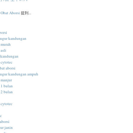
l Obat Aborsi
提到...
borsi
gugur kandungan
i murah
 asli
 kandungan
 cytotec
bat aborsi
gugur kandungan ampuh
i manjur
 1 bulan
 2 bulan
 cytotec
ec
aborsi
ur janin