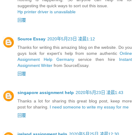
suggesting the quick ways to sort out this issue.
Hp printer driver is unavailable
回覆
Source Essay
2020年5月23日 凌晨1:12
Thanks for writing this amazing blog on the website. Do you
guys look for expert’s help from some authentic
Online
Assignment Help Germany
service then hire
Instant
Assignment Writer
from SourceEssay.
回覆
singapore assignment help
2020年5月23日 凌晨1:43
Thanks a lot for sharing this great blog post, keep more
post for sharing.
I need someone to write my essay for me
回覆
ireland assignment help
2020年5月25日 凌晨12:30