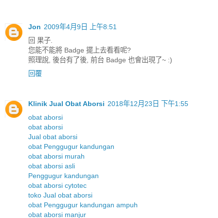
Jon
2009年4月9日 上午8:51
回 果子.
您能不能將 Badge 擺上去看看呢?
照理說, 後台有了後, 前台 Badge 也會出現了~ :)
回覆
Klinik Jual Obat Aborsi
2018年12月23日 下午1:55
obat aborsi
obat aborsi
Jual obat aborsi
obat Penggugur kandungan
obat aborsi murah
obat aborsi asli
Penggugur kandungan
obat aborsi cytotec
toko Jual obat aborsi
obat Penggugur kandungan ampuh
obat aborsi manjur