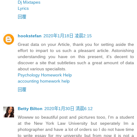
Dj Mixtapes
Lyrics
回覆
hookstefan
2020年1月18日 凌晨2:15
Great data on your Article, thank you for setting aside the
effort to impart to us such a pleasant article. Astonishing
understanding you have on this present, it's decent to
discover a site that subtleties such a great amount of data
about various specialists.
Psychology Homework Help
accounting homework help
回覆
Betty Bilton
2020年1月30日 清晨6:12
Wowww so beautiful post and picrtures tooo, I'm a student
at the New York Law University but seperately Im a
photographer and have a lot of orders so I do not have time
to write essay for my university but from now it is not a