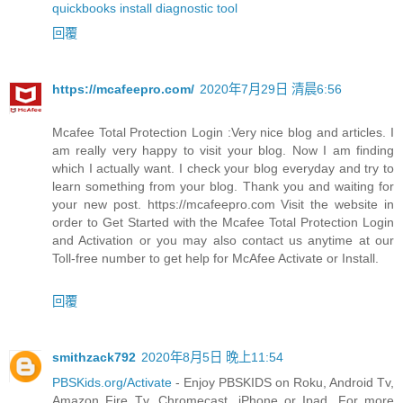
quickbooks install diagnostic tool
回覆
https://mcafeepro.com/
2020年7月29日 清晨6:56
Mcafee Total Protection Login :Very nice blog and articles. I
am really very happy to visit your blog. Now I am finding
which I actually want. I check your blog everyday and try to
learn something from your blog. Thank you and waiting for
your new post. https://mcafeepro.com Visit the website in
order to Get Started with the Mcafee Total Protection Login
and Activation or you may also contact us anytime at our
Toll-free number to get help for McAfee Activate or Install.
回覆
smithzack792
2020年8月5日 晚上11:54
PBSKids.org/Activate
- Enjoy PBSKIDS on Roku, Android Tv,
Amazon Fire Tv, Chromecast, iPhone or Ipad. For more