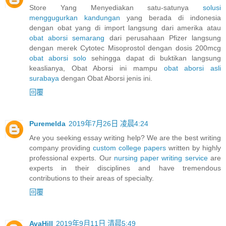
Store Yang Menyediakan satu-satunya
solusi
menggugurkan kandungan
yang berada di indonesia
dengan obat yang di import langsung dari amerika atau
obat aborsi semarang
dari perusahaan Pfizer langsung
dengan merek Cytotec Misoprostol dengan dosis 200mcg
obat aborsi solo
sehingga dapat di buktikan langsung
keaslianya, Obat Aborsi ini mampu
obat aborsi asli
surabaya
dengan Obat Aborsi jenis ini.
回覆
Puremelda
2019年7月26日 凌晨4:24
Are you seeking essay writing help? We are the best writing
company providing
custom college papers
written by highly
professional experts. Our
nursing paper writing service
are
experts in their disciplines and have tremendous
contributions to their areas of specialty.
回覆
AvaHill
2019年9月11日 清晨5:49