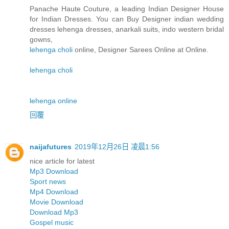
Panache Haute Couture, a leading Indian Designer House
for Indian Dresses. You can Buy Designer indian wedding
dresses lehenga dresses, anarkali suits, indo western bridal
gowns,
lehenga choli
online, Designer Sarees Online at Online.
lehenga choli
lehenga online
回覆
naijafutures
2019年12月26日 凌晨1:56
nice article for latest
Mp3 Download
Sport news
Mp4 Download
Movie Download
Download Mp3
Gospel music