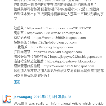
你能想象一個漂亮的女生在你面前變得那麼淫蕩饑渴嗎？
性感美腿可撕絲襪 隔著絲襪不停的磨蹭小穴 穴緊 口爆很爽
直到淫水流出在直接撕開絲襪無套進入那是一直無法形容的享
受
幼齒茶：https://av1359.wordpress.com/2019/11/29/
高檔茶：https://ons6688.wixsite.com/mysite-5
有奶必火茶：https://renmen86969.blogspot.com
媽媽桑茶：https://2p3p4p5p.blogspot.com
3p雙飛茶：https://sogosg.blogspot.com
胖胖肉感茶：https://b11vv484ni.blogspot.com
壞境好氣氛佳旅館推薦：https://jklgeyny012tw.blogspot.com
浴缸按摩椅旅館推薦：https://ggotoyatravel.blogspot.com
經濟實惠旅館推薦：https://weixinchat59.blogspot.com
歡迎加入果凍茶坊加入網站免費現金交易喜歡再消費唷問題都
可以直接私訊我唷錯過！
回覆
jeewangarg
2019年12月3日 凌晨4:28
Wow!!! It was really an Informational Article which provide