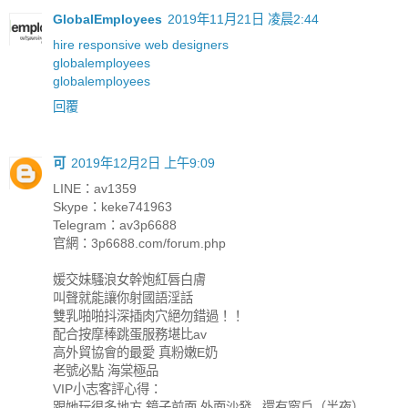
GlobalEmployees
2019年11月21日 凌晨2:44
hire responsive web designers
globalemployees
globalemployees
回覆
可
2019年12月2日 上午9:09
LINE：av1359
Skype：keke741963
Telegram：av3p6688
官網：3p6688.com/forum.php
媛交妹騷浪女幹炮紅唇白膚
叫聲就能讓你射國語淫話
雙乳啪啪抖深插肉穴絕勿錯過！！
配合按摩棒跳蛋服務堪比av
高外貿協會的最愛 真粉嫩E奶
老號必點 海棠極品
VIP小志客評心得：
跟她玩很多地方 鏡子前面 外面沙發...還有窗戶（半夜）