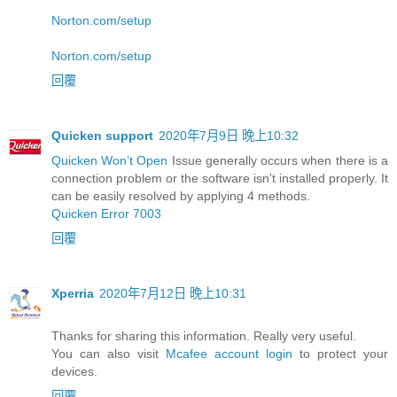
Norton.com/setup
Norton.com/setup
回覆
Quicken support
2020年7月9日 晚上10:32
Quicken Won’t Open
Issue generally occurs when there is a
connection problem or the software isn’t installed properly. It
can be easily resolved by applying 4 methods.
Quicken Error 7003
回覆
Xperria
2020年7月12日 晚上10:31
Thanks for sharing this information. Really very useful.
You can also visit
Mcafee account login
to protect your
devices.
回覆