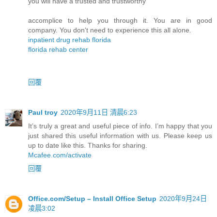
you will have a trusted and trustworthy
accomplice to help you through it. You are in good
company. You don't need to experience this all alone.
inpatient drug rehab florida
florida rehab center
回覆
Paul troy
2020年9月11日 清晨6:23
It’s truly a great and useful piece of info. I’m happy that you
just shared this useful information with us. Please keep us
up to date like this. Thanks for sharing.
Mcafee.com/activate
回覆
Office.com/Setup – Install Office Setup
2020年9月24日
凌晨3:02