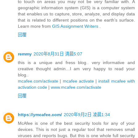
to touch on areas you may not be very familiar with. A
geographic information system (GIS) is a computer system
that enables us to capture, store, analyze, and display data
that is related to different positions on the earth’s surface.
Learn more from
GIS Assignment Writers
.
回覆
remmy
2020年8月31日 清晨5:07
this is a unique and fress blog.. very informative and
creative thought admin…I am very happy to read your
blog..
mcafee.com/activate
|
mcafee activate
|
install mcafee with
activation code
|
www.mcafee.com/activate
回覆
https://ymcafee.com/
2020年9月2日 凌晨1:34
McAfee is one of the best security tools for any of your
devices. This is not just a regular tool that removes small
viruses and reports bugs. But this is one whole full security