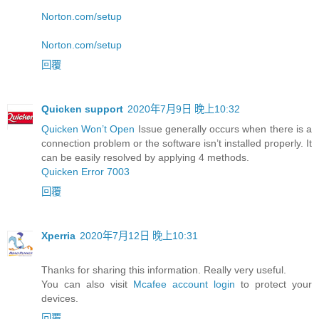
Norton.com/setup
Norton.com/setup
回覆
Quicken support
2020年7月9日 晚上10:32
Quicken Won’t Open
Issue generally occurs when there is a
connection problem or the software isn’t installed properly. It
can be easily resolved by applying 4 methods.
Quicken Error 7003
回覆
Xperria
2020年7月12日 晚上10:31
Thanks for sharing this information. Really very useful.
You can also visit
Mcafee account login
to protect your
devices.
回覆