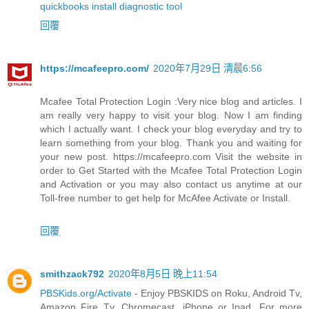
quickbooks install diagnostic tool
回覆
https://mcafeepro.com/
2020年7月29日 清晨6:56
Mcafee Total Protection Login :Very nice blog and articles. I
am really very happy to visit your blog. Now I am finding
which I actually want. I check your blog everyday and try to
learn something from your blog. Thank you and waiting for
your new post. https://mcafeepro.com Visit the website in
order to Get Started with the Mcafee Total Protection Login
and Activation or you may also contact us anytime at our
Toll-free number to get help for McAfee Activate or Install.
回覆
smithzack792
2020年8月5日 晚上11:54
PBSKids.org/Activate
- Enjoy PBSKIDS on Roku, Android Tv,
Amazon Fire Tv, Chromecast, iPhone or Ipad. For more