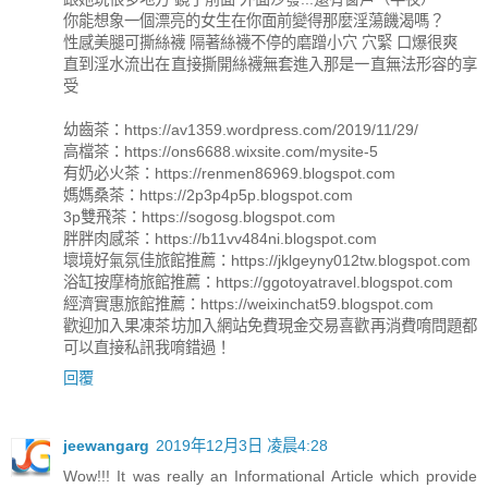
你能想象一個漂亮的女生在你面前變得那麼淫蕩饑渴嗎？
性感美腿可撕絲襪 隔著絲襪不停的磨蹭小穴 穴緊 口爆很爽
直到淫水流出在直接撕開絲襪無套進入那是一直無法形容的享
受
幼齒茶：https://av1359.wordpress.com/2019/11/29/
高檔茶：https://ons6688.wixsite.com/mysite-5
有奶必火茶：https://renmen86969.blogspot.com
媽媽桑茶：https://2p3p4p5p.blogspot.com
3p雙飛茶：https://sogosg.blogspot.com
胖胖肉感茶：https://b11vv484ni.blogspot.com
壞境好氣氛佳旅館推薦：https://jklgeyny012tw.blogspot.com
浴缸按摩椅旅館推薦：https://ggotoyatravel.blogspot.com
經濟實惠旅館推薦：https://weixinchat59.blogspot.com
歡迎加入果凍茶坊加入網站免費現金交易喜歡再消費唷問題都
可以直接私訊我唷錯過！
回覆
jeewangarg
2019年12月3日 凌晨4:28
Wow!!! It was really an Informational Article which provide