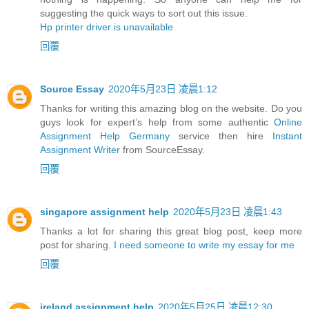
suggesting the quick ways to sort out this issue.
Hp printer driver is unavailable
回覆
Source Essay
2020年5月23日 凌晨1:12
Thanks for writing this amazing blog on the website. Do you
guys look for expert’s help from some authentic
Online
Assignment Help Germany
service then hire
Instant
Assignment Writer
from SourceEssay.
回覆
singapore assignment help
2020年5月23日 凌晨1:43
Thanks a lot for sharing this great blog post, keep more
post for sharing.
I need someone to write my essay for me
回覆
ireland assignment help
2020年5月25日 凌晨12:30