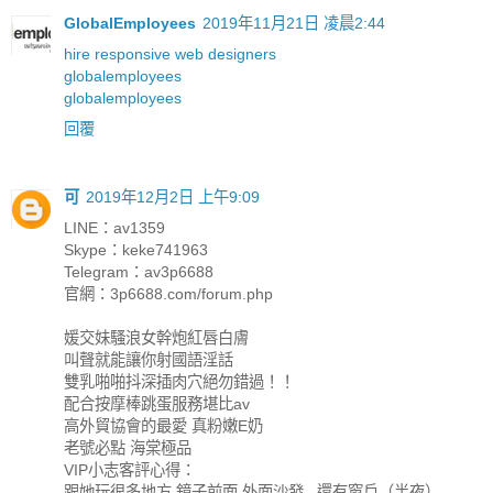
GlobalEmployees
2019年11月21日 凌晨2:44
hire responsive web designers
globalemployees
globalemployees
回覆
可
2019年12月2日 上午9:09
LINE：av1359
Skype：keke741963
Telegram：av3p6688
官網：3p6688.com/forum.php
媛交妹騷浪女幹炮紅唇白膚
叫聲就能讓你射國語淫話
雙乳啪啪抖深插肉穴絕勿錯過！！
配合按摩棒跳蛋服務堪比av
高外貿協會的最愛 真粉嫩E奶
老號必點 海棠極品
VIP小志客評心得：
跟她玩很多地方 鏡子前面 外面沙發...還有窗戶（半夜）