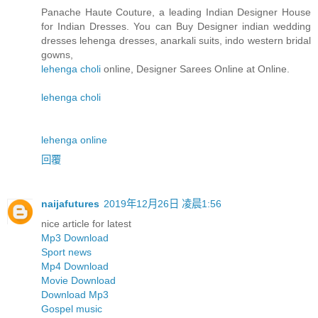
Panache Haute Couture, a leading Indian Designer House
for Indian Dresses. You can Buy Designer indian wedding
dresses lehenga dresses, anarkali suits, indo western bridal
gowns,
lehenga choli
online, Designer Sarees Online at Online.
lehenga choli
lehenga online
回覆
naijafutures
2019年12月26日 凌晨1:56
nice article for latest
Mp3 Download
Sport news
Mp4 Download
Movie Download
Download Mp3
Gospel music