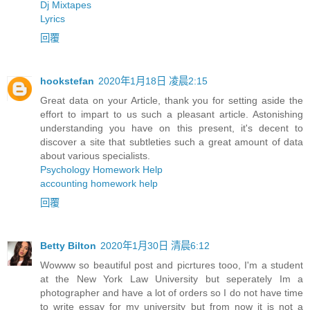
Dj Mixtapes
Lyrics
回覆
hookstefan
2020年1月18日 凌晨2:15
Great data on your Article, thank you for setting aside the
effort to impart to us such a pleasant article. Astonishing
understanding you have on this present, it's decent to
discover a site that subtleties such a great amount of data
about various specialists.
Psychology Homework Help
accounting homework help
回覆
Betty Bilton
2020年1月30日 清晨6:12
Wowww so beautiful post and picrtures tooo, I'm a student
at the New York Law University but seperately Im a
photographer and have a lot of orders so I do not have time
to write essay for my university but from now it is not a