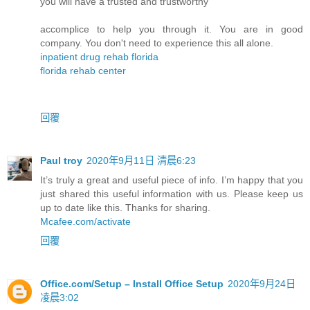
you will have a trusted and trustworthy
accomplice to help you through it. You are in good
company. You don't need to experience this all alone.
inpatient drug rehab florida
florida rehab center
回覆
Paul troy
2020年9月11日 清晨6:23
It’s truly a great and useful piece of info. I’m happy that you
just shared this useful information with us. Please keep us
up to date like this. Thanks for sharing.
Mcafee.com/activate
回覆
Office.com/Setup – Install Office Setup
2020年9月24日
凌晨3:02