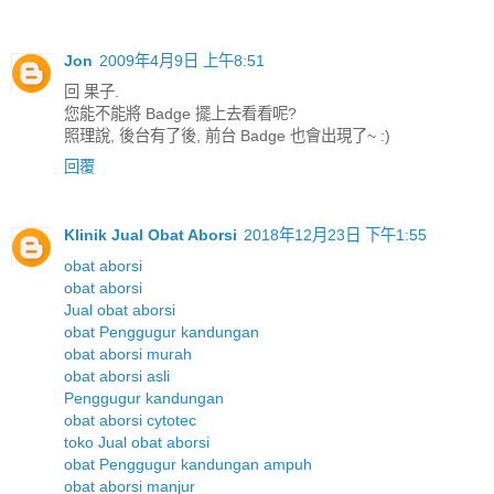
Jon
2009年4月9日 上午8:51
回 果子.
您能不能將 Badge 擺上去看看呢?
照理說, 後台有了後, 前台 Badge 也會出現了~ :)
回覆
Klinik Jual Obat Aborsi
2018年12月23日 下午1:55
obat aborsi
obat aborsi
Jual obat aborsi
obat Penggugur kandungan
obat aborsi murah
obat aborsi asli
Penggugur kandungan
obat aborsi cytotec
toko Jual obat aborsi
obat Penggugur kandungan ampuh
obat aborsi manjur