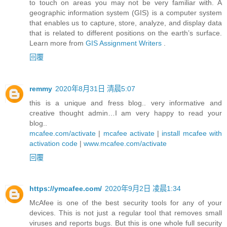
to touch on areas you may not be very familiar with. A
geographic information system (GIS) is a computer system
that enables us to capture, store, analyze, and display data
that is related to different positions on the earth’s surface.
Learn more from
GIS Assignment Writers
.
回覆
remmy
2020年8月31日 清晨5:07
this is a unique and fress blog.. very informative and
creative thought admin…I am very happy to read your
blog..
mcafee.com/activate
|
mcafee activate
|
install mcafee with
activation code
|
www.mcafee.com/activate
回覆
https://ymcafee.com/
2020年9月2日 凌晨1:34
McAfee is one of the best security tools for any of your
devices. This is not just a regular tool that removes small
viruses and reports bugs. But this is one whole full security