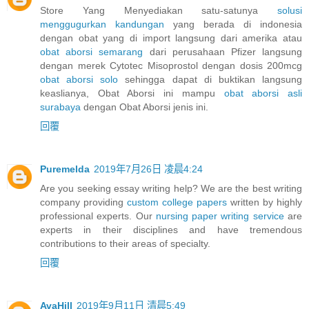
Store Yang Menyediakan satu-satunya
solusi
menggugurkan kandungan
yang berada di indonesia
dengan obat yang di import langsung dari amerika atau
obat aborsi semarang
dari perusahaan Pfizer langsung
dengan merek Cytotec Misoprostol dengan dosis 200mcg
obat aborsi solo
sehingga dapat di buktikan langsung
keaslianya, Obat Aborsi ini mampu
obat aborsi asli
surabaya
dengan Obat Aborsi jenis ini.
回覆
Puremelda
2019年7月26日 凌晨4:24
Are you seeking essay writing help? We are the best writing
company providing
custom college papers
written by highly
professional experts. Our
nursing paper writing service
are
experts in their disciplines and have tremendous
contributions to their areas of specialty.
回覆
AvaHill
2019年9月11日 清晨5:49