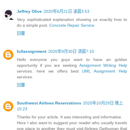
Jeffrey Olive
2020年6月21日 凌晨3:53
Very sophisticated explanation showing us exactly how to
do a simple post.
Concrete Repair Service
回覆
fullassignment
2020年9月30日 清晨7:10
Hello everyone you guys want to have an goldan
opportunity if you are seeking
Assignment Writing Help
services. here we offers best
UML Assignment Help
services.
回覆
Southwest Airlines Reservations
2020年10月29日 晚上
10:23
Thanks for your article. It was interesting and informative.
Here I also want to suggest your reader who usually travels
one place to another they must visit Airlines Gethuman that