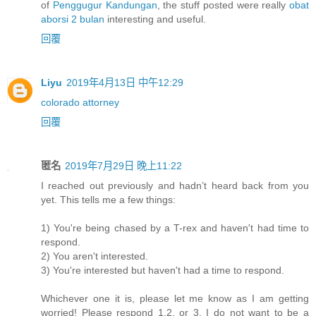
of
Penggugur Kandungan
, the stuff posted were really
obat
aborsi 2 bulan
interesting and useful.
回覆
Liyu
2019年4月13日 中午12:29
colorado attorney
回覆
匿名
2019年7月29日 晚上11:22
I reached out previously and hadn’t heard back from you
yet. This tells me a few things:
1) You're being chased by a T-rex and haven't had time to
respond.
2) You aren't interested.
3) You're interested but haven't had a time to respond.
Whichever one it is, please let me know as I am getting
worried! Please respond 1,2, or 3. I do not want to be a