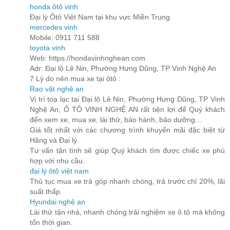
honda ôtô vinh
Đại lý Ôtô Việt Nam tại khu vực Miền Trung
mercedes vinh
Mobile: 0911 711 588
toyota vinh
Web: https://hondavinhnghean.com
Adr: Đại lộ Lê Nin, Phường Hưng Dũng, TP Vinh Nghệ An
7 Lý do nên mua xe tại ôtô :
Rao vặt nghệ an
Vị trí toạ lạc tại Đại lộ Lê Nin, Phường Hưng Dũng, TP Vinh
Nghệ An, Ô TÔ VINH NGHỆ AN rất tiện lợi để Quý khách
đến xem xe, mua xe, lái thử, bảo hành, bảo dưỡng…
Giá tốt nhất với các chương trình khuyến mãi đặc biệt từ
Hãng và Đại lý.
Tư vấn tận tình sẽ giúp Quý khách tìm được chiếc xe phù
hợp với nhu cầu.
đại lý ôtô việt nam
Thủ tục mua xe trả góp nhanh chóng, trả trước chỉ 20%, lãi
suất thấp.
Hyundai nghệ an
Lái thử tận nhà, nhanh chóng trải nghiệm xe ô tô mà không
tốn thời gian.