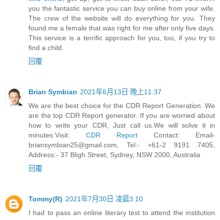
you the fantastic service you can buy online from your wife.
The crew of the website will do everything for you. They
found me a female that was right for me after only five days.
This service is a terrific approach for you, too, if you try to
find a child.
回覆
Brian Symbian
2021年6月13日 晚上11:37
We are the best choice for the CDR Report Generation. We
are the top CDR Report generator. If you are worried about
how to write your CDR, Just call us.We will solve it in
minutes.Visit:
CDR Report
Contact:
Email-
briansymbian25@gmail.com
, Tel:- +61-2 9191 7405,
Address:- 37 Bligh Street, Sydney, NSW 2000, Australia
回覆
Tommy(R)
2021年7月30日 凌晨3:10
I had to pass an online literary test to attend the institution