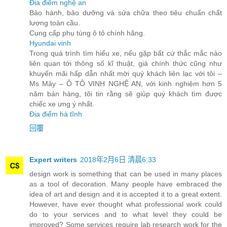
Địa điểm nghệ an
Bảo hành, bảo dưỡng và sửa chữa theo tiêu chuẩn chất
lượng toàn cầu.
Cung cấp phụ tùng ô tô chính hãng.
Hyundai vinh
Trong quá trình tìm hiểu xe, nếu gặp bất cứ thắc mắc nào
liên quan tới thông số kĩ thuật, giá chính thức cũng như
khuyến mãi hấp dẫn nhất mời quý khách liên lạc với tôi –
Ms Mây – Ô TÔ VINH NGHỆ AN, với kinh nghiệm hơn 5
năm bán hàng, tôi tin rằng sẽ giúp quý khách tìm được
chiếc xe ưng ý nhất.
Địa điểm hà tĩnh
回覆
Expert writers
2018年2月6日 清晨6:33
design work is something that can be used in many places
as a tool of decoration. Many people have embraced the
idea of art and design and it is accepted it to a great extent.
However, have ever thought what professional work could
do to your services and to what level they could be
improved? Some services require lab research work for the