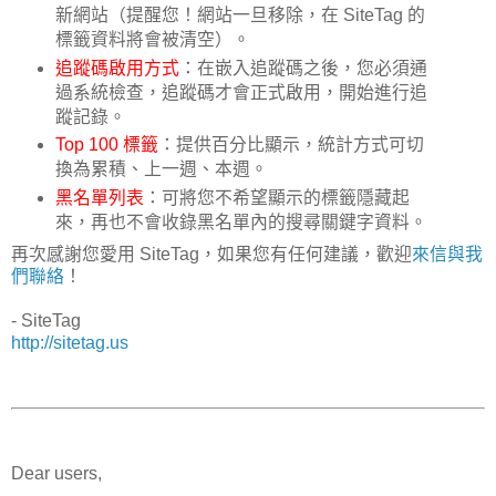
新網站（提醒您！網站一旦移除，在 SiteTag 的
標籤資料將會被清空）。
追蹤碼啟用方式
：在嵌入追蹤碼之後，您必須通
過系統檢查，追蹤碼才會正式啟用，開始進行追
蹤記錄。
Top 100 標籤
：提供百分比顯示，統計方式可切
換為累積、上一週、本週。
黑名單列表
：可將您不希望顯示的標籤隱藏起
來，再也不會收錄黑名單內的搜尋關鍵字資料。
再次感謝您愛用 SiteTag，如果您有任何建議，歡迎
來信與我
們聯絡
！
- SiteTag
http://sitetag.us
Dear users,