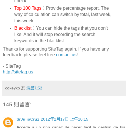
check.
Top 100 Tags
：Provide percentage report. The
way of calculation can switch by total, last week,
this week.
Blacklist
：You can hide the tags that you don't
like. And it will stop recording the search
keywords in the blacklist.
Thanks for supporting SiteTag again. If you have any
feedback, please feel free
contact us
!
- SiteTag
http://sitetag.us
cokeyko
於
清晨7:53
145 則留言:
SrJulioCruz
2012年2月17日 上午10:15
Accede a un php capaz de hacer facil la gestion de los