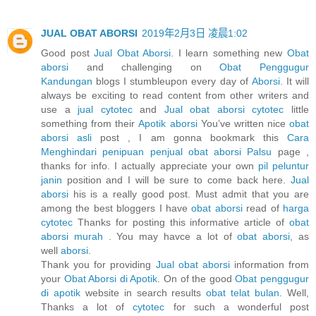
JUAL OBAT ABORSI
2019年2月3日 凌晨1:02
Good post
Jual Obat Aborsi
. I learn something new
Obat
aborsi
and challenging on
Obat Penggugur
Kandungan
blogs I stumbleupon every day of
Aborsi
. It will
always be exciting to read content from other writers and
use a
jual cytotec
and
Jual obat aborsi cytotec
little
something from their
Apotik aborsi
You’ve written nice
obat
aborsi asli
post , I am gonna bookmark this
Cara
Menghindari penipuan penjual obat aborsi Palsu
page ,
thanks for info. I actually appreciate your own
pil peluntur
janin
position and I will be sure to come back here.
Jual
aborsi
his is a really good post. Must admit that you are
among the best bloggers I have
obat aborsi
read of
harga
cytotec
Thanks for posting this informative article of
obat
aborsi murah
. You may havce a lot of
obat aborsi
, as
well
aborsi
.
Thank you for providing
Jual obat aborsi
information from
your
Obat Aborsi di Apotik
. On of the good
Obat penggugur
di apotik
website in search results
obat telat bulan
. Well,
Thanks a lot of
cytotec
for such a wonderful post