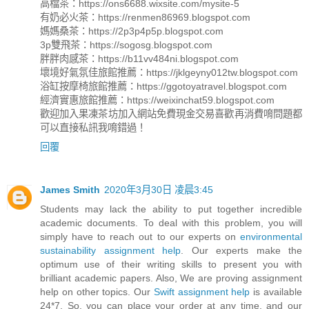
高檔茶：https://ons6688.wixsite.com/mysite-5
有奶必火茶：https://renmen86969.blogspot.com
媽媽桑茶：https://2p3p4p5p.blogspot.com
3p雙飛茶：https://sogosg.blogspot.com
胖胖肉感茶：https://b11vv484ni.blogspot.com
壞境好氣氛佳旅館推薦：https://jklgeyny012tw.blogspot.com
浴缸按摩椅旅館推薦：https://ggotoyatravel.blogspot.com
經濟實惠旅館推薦：https://weixinchat59.blogspot.com
歡迎加入果凍茶坊加入網站免費現金交易喜歡再消費唷問題都
可以直接私訊我唷錯過！
回覆
James Smith
2020年3月30日 凌晨3:45
Students may lack the ability to put together incredible
academic documents. To deal with this problem, you will
simply have to reach out to our experts on
environmental
sustainability assignment help
. Our experts make the
optimum use of their writing skills to present you with
brilliant academic papers. Also, We are proving assignment
help on other topics. Our
Swift assignment help
is available
24*7. So, you can place your order at any time, and our