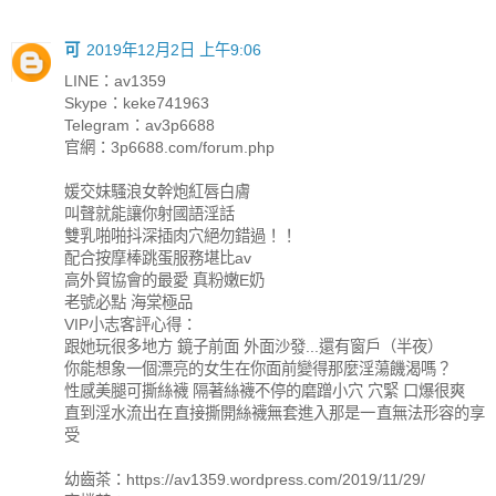
可
2019年12月2日 上午9:06
LINE：av1359
Skype：keke741963
Telegram：av3p6688
官網：3p6688.com/forum.php
媛交妹騷浪女幹炮紅唇白膚
叫聲就能讓你射國語淫話
雙乳啪啪抖深插肉穴絕勿錯過！！
配合按摩棒跳蛋服務堪比av
高外貿協會的最愛 真粉嫩E奶
老號必點 海棠極品
VIP小志客評心得：
跟她玩很多地方 鏡子前面 外面沙發...還有窗戶（半夜）
你能想象一個漂亮的女生在你面前變得那麼淫蕩饑渴嗎？
性感美腿可撕絲襪 隔著絲襪不停的磨蹭小穴 穴緊 口爆很爽
直到淫水流出在直接撕開絲襪無套進入那是一直無法形容的享
受
幼齒茶：https://av1359.wordpress.com/2019/11/29/