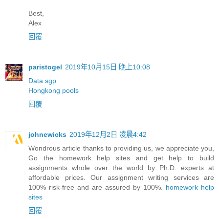
Best,
Alex
回覆
paristogel
2019年10月15日 晚上10:08
Data sgp
Hongkong pools
回覆
johnewicks
2019年12月2日 凌晨4:42
Wondrous article thanks to providing us, we appreciate you,
Go the homework help sites and get help to build
assignments whole over the world by Ph.D. experts at
affordable prices. Our assignment writing services are
100% risk-free and are assured by 100%.
homework help
sites
回覆