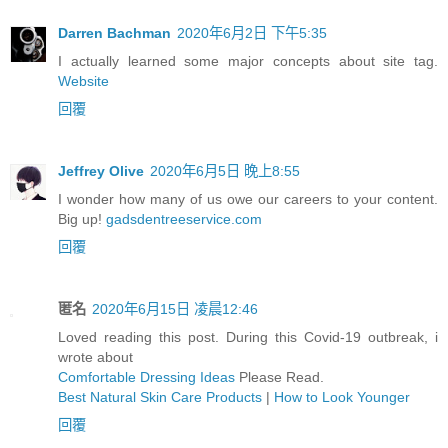
Darren Bachman
2020年6月2日 下午5:35
I actually learned some major concepts about site tag.
Website
回覆
Jeffrey Olive
2020年6月5日 晚上8:55
I wonder how many of us owe our careers to your content.
Big up!
gadsdentreeservice.com
回覆
匿名
2020年6月15日 凌晨12:46
Loved reading this post. During this Covid-19 outbreak, i
wrote about
Comfortable Dressing Ideas
Please Read.
Best Natural Skin Care Products
|
How to Look Younger
回覆