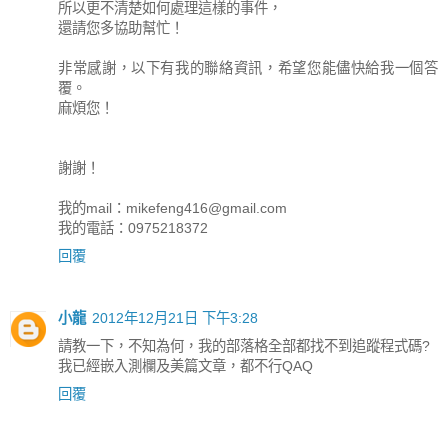
所以更不清楚如何處理這樣的事件，
還請您多協助幫忙！
非常感謝，以下有我的聯絡資訊，希望您能儘快給我一個答
覆。
麻煩您！
謝謝！
我的mail：
mikefeng416@gmail.com
我的電話：0975218372
回覆
小龍
2012年12月21日 下午3:28
請教一下，不知為何，我的部落格全部都找不到追蹤程式碼?
我已經嵌入測欄及美篇文章，都不行QAQ
回覆