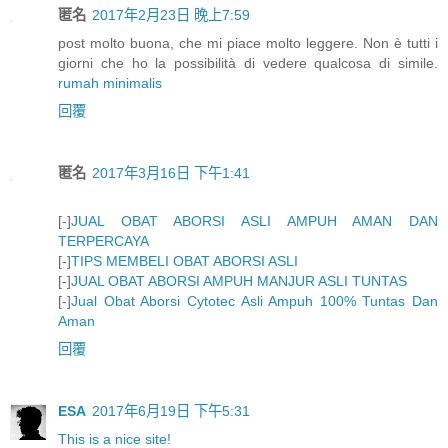
匿名
2017年2月23日 晚上7:59
post molto buona, che mi piace molto leggere. Non è tutti i
giorni che ho la possibilità di vedere qualcosa di simile.
rumah minimalis
回覆
匿名
2017年3月16日 下午1:41
[-]
JUAL OBAT ABORSI ASLI AMPUH AMAN DAN
TERPERCAYA
[-]
TIPS MEMBELI OBAT ABORSI ASLI
[-]
JUAL OBAT ABORSI AMPUH MANJUR ASLI TUNTAS
[-]
Jual Obat Aborsi Cytotec Asli Ampuh 100% Tuntas Dan
Aman
回覆
ESA
2017年6月19日 下午5:31
This is a nice site!