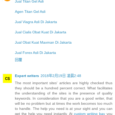
Jual Titan Gel Asli
Agen Titan Gel Asli
Jual Viagra Asli Di Jakarta
Jual Cialis Obat Kuat Di Jakarta
Jual Obat Kuat Maxman Di Jakarta
Jual Forex Asli Di Jakarta
回覆
Expert writers
2018年2月19日 凌晨2:48
The most important sites' articles are highly checked thus
they should be a hundred percent correct. What facilitates
the understanding of the sites is the presence of quality
keywords. In consideration that you are a good writer, that
will be no problem but at times the work becomes too much
to handle. The help you need is at your sight and you can
get the help you need instantly. At
custom writing bay
you