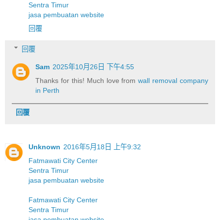
Sentra Timur
jasa pembuatan website
回覆
回覆
Sam
2025年10月26日 下午4:55
Thanks for this! Much love from
wall removal company
in Perth
回覆
Unknown
2016年5月18日 上午9:32
Fatmawati City Center
Sentra Timur
jasa pembuatan website
Fatmawati City Center
Sentra Timur
jasa pembuatan website