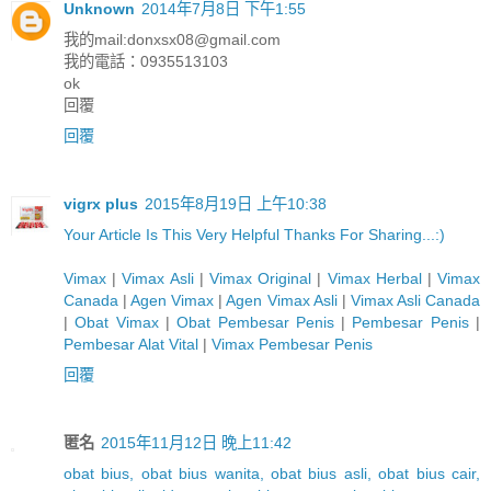
Unknown
2014年7月8日 下午1:55
我的mail:
donxsx08@gmail.com
我的電話：0935513103
ok
回覆
回覆
vigrx plus
2015年8月19日 上午10:38
Y
o
u
r
A
r
t
i
c
l
e
I
s
T
h
i
s
V
e
r
y
H
e
l
p
f
u
l
T
h
a
n
k
s
F
o
r
S
h
a
r
i
n
g
.
.
.
:)
Vimax
|
Vimax Asli
|
Vimax Original
|
Vimax Herbal
|
Vimax
Canada
|
Agen Vimax
|
Agen Vimax Asli
|
Vimax Asli Canada
|
Obat Vimax
|
Obat Pembesar Penis
|
Pembesar Penis
|
Pembesar Alat Vital
|
Vimax Pembesar Penis
回覆
匿名
2015年11月12日 晚上11:42
obat bius, obat bius wanita, obat bius asli, obat bius cair,