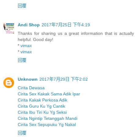
回覆
Andi Shop
2017年7月25日 下午4:19
Thanks for sharing us a great information that is actually
helpful. Good day!
*
vimax
*
vimax
回覆
Unknown
2017年7月29日 下午2:02
Cirita Dewasa
Cirita Sex Kakak Sama Adik Ipar
Cirita Kakak Perkosa Adik
Cirita Guru Ku Yg Cantik
Cirita Ibu Tiri Ku Yg Seksi
Cirita Ngintip Tetanggah Mandi
Cirita Sex Sepupuku Yg Nakal
回覆