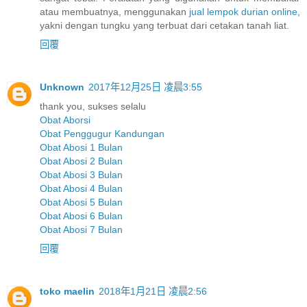
atau membuatnya, menggunakan
jual lempok durian online
,
yakni dengan tungku yang terbuat dari cetakan tanah liat.
回覆
Unknown
2017年12月25日 凌晨3:55
thank you, sukses selalu
Obat Aborsi
Obat Penggugur Kandungan
Obat Abosi 1 Bulan
Obat Abosi 2 Bulan
Obat Abosi 3 Bulan
Obat Abosi 4 Bulan
Obat Abosi 5 Bulan
Obat Abosi 6 Bulan
Obat Abosi 7 Bulan
回覆
toko maelin
2018年1月21日 凌晨2:56