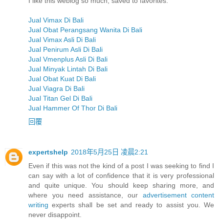
I like this weblog so much, saved to favorites.
Jual Vimax Di Bali
Jual Obat Perangsang Wanita Di Bali
Jual Vimax Asli Di Bali
Jual Penirum Asli Di Bali
Jual Vmenplus Asli Di Bali
Jual Minyak Lintah Di Bali
Jual Obat Kuat Di Bali
Jual Viagra Di Bali
Jual Titan Gel Di Bali
Jual Hammer Of Thor Di Bali
回覆
expertshelp
2018年5月25日 凌晨2:21
Even if this was not the kind of a post I was seeking to find I
can say with a lot of confidence that it is very professional
and quite unique. You should keep sharing more, and
where you need assistance, our
advertisement content
writing
experts shall be set and ready to assist you. We
never disappoint.