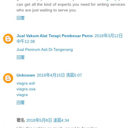
can get all the kind of experts you need for writing services
who are just waiting to serve you.
回覆
Jual Vakum Alat Terapi Pembesar Penis
2018年3月12日
中午12:38
Jual Penirum Asli Di Tangerang
回覆
Unknown
2018年4月15日 清晨5:07
viagra asli
viagra usa
viagra
回覆
匿名
2018年5月8日 凌晨4:34