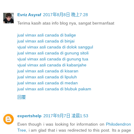
Evriz Asyraf
2017年8月8日 晚上7:28
Terima kasih atas info blog nya, sangat bermanfaat
jual vimax asli canada di balige
jual vimax asli canada di binjai
vjual vimax asli canada di dolok sanggul
jual vimax asli canada di gunung sitoli
vjual vimax asli canada di gunung tua
vjual vimax asli canada di kabanjahe
jual vimax asli canada di kisaran
jual vimax asli canada di lipuluh
jual vimax asli canada di medan
jual vimax asli canada di blubuk pakam
回覆
expertshelp
2017年9月7日 凌晨1:53
Even though i was looking for information on
Philodendron
Tree
, i am glad that i was redirected to this post. Its a page