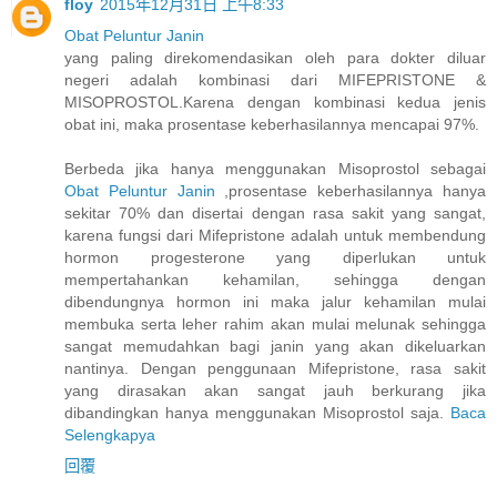
floy
2015年12月31日 上午8:33
Obat Peluntur Janin
yang paling direkomendasikan oleh para dokter diluar
negeri adalah kombinasi dari MIFEPRISTONE &
MISOPROSTOL.Karena dengan kombinasi kedua jenis
obat ini, maka prosentase keberhasilannya mencapai 97%.
Berbeda jika hanya menggunakan Misoprostol sebagai
Obat Peluntur Janin
,prosentase keberhasilannya hanya
sekitar 70% dan disertai dengan rasa sakit yang sangat,
karena fungsi dari Mifepristone adalah untuk membendung
hormon progesterone yang diperlukan untuk
mempertahankan kehamilan, sehingga dengan
dibendungnya hormon ini maka jalur kehamilan mulai
membuka serta leher rahim akan mulai melunak sehingga
sangat memudahkan bagi janin yang akan dikeluarkan
nantinya. Dengan penggunaan Mifepristone, rasa sakit
yang dirasakan akan sangat jauh berkurang jika
dibandingkan hanya menggunakan Misoprostol saja.
Baca
Selengkapya
回覆