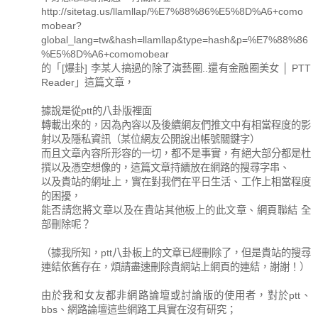
http://sitetag.us/llamllap/%E7%88%86%E5%8D%A6+como
mobear?
global_lang=tw&hash=llamllap&type=hash&p=%E7%88%86
%E5%8D%A6+comomobear
的「[爆卦] 李某人搞過的除了演藝圈..還有金融圈美女 │ PTT
Reader」這篇文章，
據說是從ptt的八卦版裡面
轉載出來的，因為內容以及後續網友們推文中有相當程度的影
射以及隱私資訊（某位網友公開說出帳號關鍵字）
而且文章內容所形容的一切，都不是事實，有絕大部分都是杜
撰以及憑空想像的，這篇文章持續放在網路的搜尋字串、
以及貴站的網址上，實在對我們在平日生活、工作上相當程度
的困擾，
能否請您將文章以及在貴站其他板上的此文章、網頁聯結 全
部刪除呢？
（據我所知，ptt八卦板上的文章已經刪除了，但是貴站的搜尋
連結依舊存在，煩請盡速刪除貴網站上網頁的連結，謝謝！）
由於我和女友都非網路論壇或討論版的使用者，對於ptt、
bbs、網路論壇這些網路工具實在沒有研究；