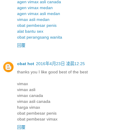
agen vimax asli canada
agen vimax medan
agen vimax asli medan
vimax asli medan
obat pembesar penis
alat bantu sex
obat perangsang wanita
回覆
obat hot
2016年4月23日 凌晨12:25
thanks you I like good best of the best
vimax
vimax asli
vimax canada
vimax asli canada
harga vimax
obat pembesar penis
obat pembesar vimax
回覆