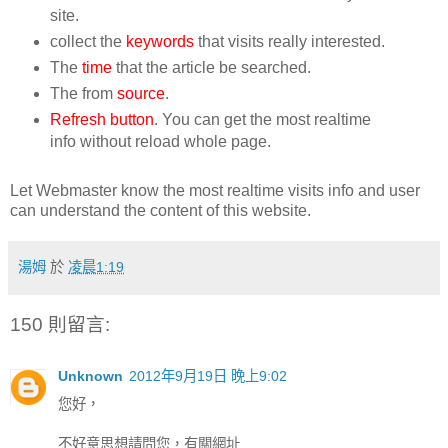
site.
collect the
keywords
that visits really interested.
The
time
that the article be searched.
The from
source
.
Refresh button
. You can get the most realtime
info without reload whole page.
Let Webmaster know the most realtime visits info and user
can understand the content of this website.
湯姆
於
凌晨1:19
150 則留言:
Unknown
2012年9月19日 晚上9:02
您好，
不好意思想請問您，有關網址