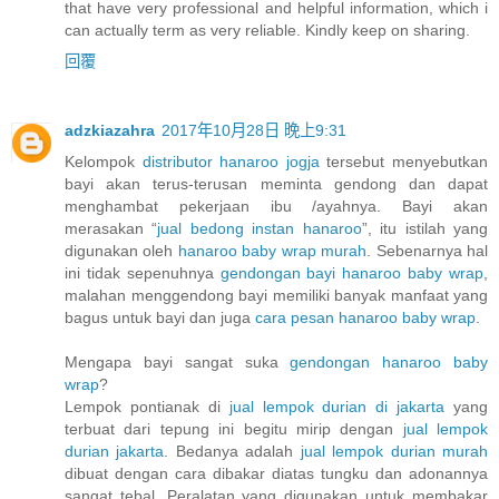
that have very professional and helpful information, which i
can actually term as very reliable. Kindly keep on sharing.
回覆
adzkiazahra
2017年10月28日 晚上9:31
Kelompok
distributor hanaroo jogja
tersebut menyebutkan
bayi akan terus-terusan meminta gendong dan dapat
menghambat pekerjaan ibu /ayahnya. Bayi akan
merasakan “
jual bedong instan hanaroo
”, itu istilah yang
digunakan oleh
hanaroo baby wrap murah
. Sebenarnya hal
ini tidak sepenuhnya
gendongan bayi hanaroo baby wrap
,
malahan menggendong bayi memiliki banyak manfaat yang
bagus untuk bayi dan juga
cara pesan hanaroo baby wrap
.
Mengapa bayi sangat suka
gendongan hanaroo baby
wrap
?
Lempok pontianak di
jual lempok durian di jakarta
yang
terbuat dari tepung ini begitu mirip dengan
jual lempok
durian jakarta
. Bedanya adalah
jual lempok durian murah
dibuat dengan cara dibakar diatas tungku dan adonannya
sangat tebal. Peralatan yang digunakan untuk membakar