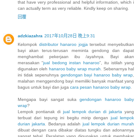
that have very professional and helpful information, which i
can actually term as very reliable. Kindly keep on sharing.
回覆
adzkiazahra
2017年10月28日 晚上9:31
Kelompok
distributor hanaroo jogja
tersebut menyebutkan
bayi akan terus-terusan meminta gendong dan dapat
menghambat pekerjaan ibu /ayahnya. Bayi akan
merasakan “
jual bedong instan hanaroo
”, itu istilah yang
digunakan oleh
hanaroo baby wrap murah
. Sebenarnya hal
ini tidak sepenuhnya
gendongan bayi hanaroo baby wrap
,
malahan menggendong bayi memiliki banyak manfaat yang
bagus untuk bayi dan juga
cara pesan hanaroo baby wrap
.
Mengapa bayi sangat suka
gendongan hanaroo baby
wrap
?
Lempok pontianak di
jual lempok durian di jakarta
yang
terbuat dari tepung ini begitu mirip dengan
jual lempok
durian jakarta
. Bedanya adalah
jual lempok durian murah
dibuat dengan cara dibakar diatas tungku dan adonannya
sangat tebal. Peralatan yang digunakan untuk membakar