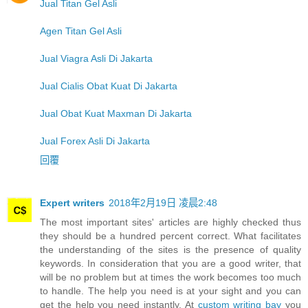
Jual Titan Gel Asli
Agen Titan Gel Asli
Jual Viagra Asli Di Jakarta
Jual Cialis Obat Kuat Di Jakarta
Jual Obat Kuat Maxman Di Jakarta
Jual Forex Asli Di Jakarta
回覆
Expert writers
2018年2月19日 凌晨2:48
The most important sites' articles are highly checked thus
they should be a hundred percent correct. What facilitates
the understanding of the sites is the presence of quality
keywords. In consideration that you are a good writer, that
will be no problem but at times the work becomes too much
to handle. The help you need is at your sight and you can
get the help you need instantly. At
custom writing bay
you