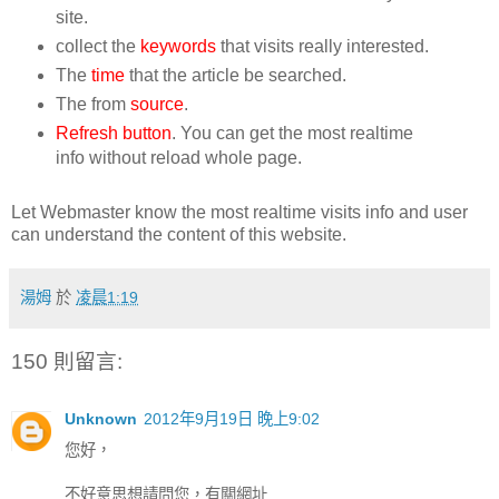
site.
collect the
keywords
that visits really interested.
The
time
that the article be searched.
The from
source
.
Refresh button
. You can get the most realtime
info without reload whole page.
Let Webmaster know the most realtime visits info and user
can understand the content of this website.
湯姆
於
凌晨1:19
150 則留言:
Unknown
2012年9月19日 晚上9:02
您好，
不好意思想請問您，有關網址