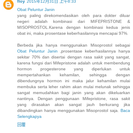
floy
2015年12月31日 上午8:33
Obat Peluntur Janin
yang paling direkomendasikan oleh para dokter diluar
negeri adalah kombinasi dari MIFEPRISTONE &
MISOPROSTOL.Karena dengan kombinasi kedua jenis
obat ini, maka prosentase keberhasilannya mencapai 97%.
Berbeda jika hanya menggunakan Misoprostol sebagai
Obat Peluntur Janin
,prosentase keberhasilannya hanya
sekitar 70% dan disertai dengan rasa sakit yang sangat,
karena fungsi dari Mifepristone adalah untuk membendung
hormon progesterone yang diperlukan untuk
mempertahankan kehamilan, sehingga dengan
dibendungnya hormon ini maka jalur kehamilan mulai
membuka serta leher rahim akan mulai melunak sehingga
sangat memudahkan bagi janin yang akan dikeluarkan
nantinya. Dengan penggunaan Mifepristone, rasa sakit
yang dirasakan akan sangat jauh berkurang jika
dibandingkan hanya menggunakan Misoprostol saja.
Baca
Selengkapya
回覆