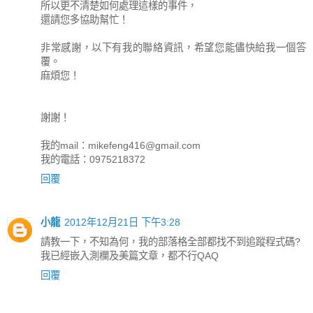
所以更不清楚如何處理這樣的事件，
還請您多協助幫忙！
非常感謝，以下有我的聯絡資訊，希望您能儘快給我一個答
覆。
麻煩您！
謝謝！
我的mail：
mikefeng416@gmail.com
我的電話：0975218372
回覆
小龍
2012年12月21日 下午3:28
請教一下，不知為何，我的部落格全部都找不到追蹤程式碼?
我已經嵌入測欄及美篇文章，都不行QAQ
回覆