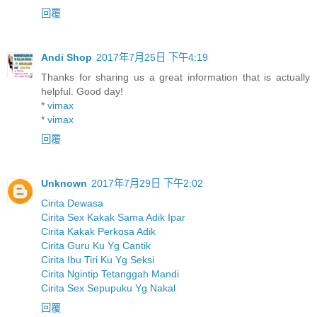
回覆
Andi Shop
2017年7月25日 下午4:19
Thanks for sharing us a great information that is actually
helpful. Good day!
*
vimax
*
vimax
回覆
Unknown
2017年7月29日 下午2:02
Cirita Dewasa
Cirita Sex Kakak Sama Adik Ipar
Cirita Kakak Perkosa Adik
Cirita Guru Ku Yg Cantik
Cirita Ibu Tiri Ku Yg Seksi
Cirita Ngintip Tetanggah Mandi
Cirita Sex Sepupuku Yg Nakal
回覆