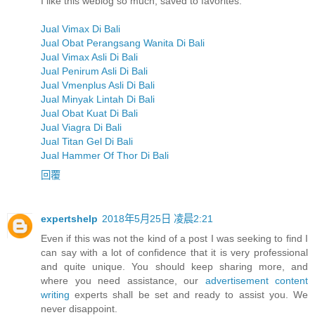
I like this weblog so much, saved to favorites.
Jual Vimax Di Bali
Jual Obat Perangsang Wanita Di Bali
Jual Vimax Asli Di Bali
Jual Penirum Asli Di Bali
Jual Vmenplus Asli Di Bali
Jual Minyak Lintah Di Bali
Jual Obat Kuat Di Bali
Jual Viagra Di Bali
Jual Titan Gel Di Bali
Jual Hammer Of Thor Di Bali
回覆
expertshelp
2018年5月25日 凌晨2:21
Even if this was not the kind of a post I was seeking to find I
can say with a lot of confidence that it is very professional
and quite unique. You should keep sharing more, and
where you need assistance, our
advertisement content
writing
experts shall be set and ready to assist you. We
never disappoint.