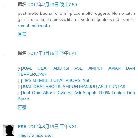
匿名
2017年2月23日 晚上7:59
post molto buona, che mi piace molto leggere. Non è tutti i
giorni che ho la possibilità di vedere qualcosa di simile.
rumah minimalis
回覆
匿名
2017年3月16日 下午1:41
[-]
JUAL OBAT ABORSI ASLI AMPUH AMAN DAN
TERPERCAYA
[-]
TIPS MEMBELI OBAT ABORSI ASLI
[-]
JUAL OBAT ABORSI AMPUH MANJUR ASLI TUNTAS
[-]
Jual Obat Aborsi Cytotec Asli Ampuh 100% Tuntas Dan
Aman
回覆
ESA
2017年6月19日 下午5:31
This is a nice site!