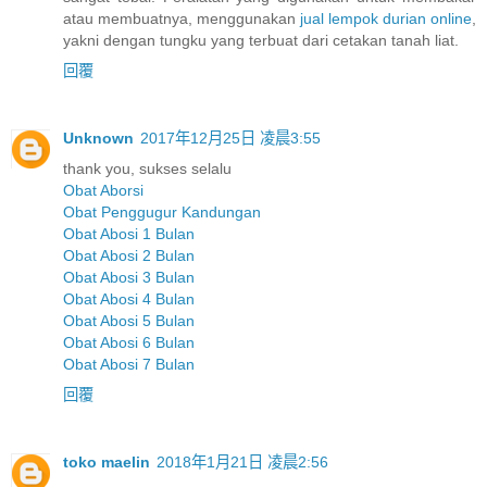
atau membuatnya, menggunakan
jual lempok durian online
,
yakni dengan tungku yang terbuat dari cetakan tanah liat.
回覆
Unknown
2017年12月25日 凌晨3:55
thank you, sukses selalu
Obat Aborsi
Obat Penggugur Kandungan
Obat Abosi 1 Bulan
Obat Abosi 2 Bulan
Obat Abosi 3 Bulan
Obat Abosi 4 Bulan
Obat Abosi 5 Bulan
Obat Abosi 6 Bulan
Obat Abosi 7 Bulan
回覆
toko maelin
2018年1月21日 凌晨2:56