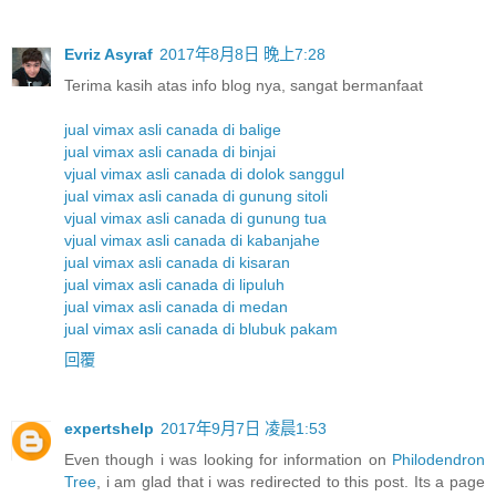
Evriz Asyraf
2017年8月8日 晚上7:28
Terima kasih atas info blog nya, sangat bermanfaat
jual vimax asli canada di balige
jual vimax asli canada di binjai
vjual vimax asli canada di dolok sanggul
jual vimax asli canada di gunung sitoli
vjual vimax asli canada di gunung tua
vjual vimax asli canada di kabanjahe
jual vimax asli canada di kisaran
jual vimax asli canada di lipuluh
jual vimax asli canada di medan
jual vimax asli canada di blubuk pakam
回覆
expertshelp
2017年9月7日 凌晨1:53
Even though i was looking for information on
Philodendron
Tree
, i am glad that i was redirected to this post. Its a page