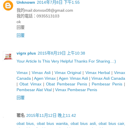
Unknown
2014年7月8日 下午1:55
我的mail:
donxsx08@gmail.com
我的電話：0935513103
ok
回覆
回覆
vigrx plus
2015年8月19日 上午10:38
Y
o
u
r
A
r
t
i
c
l
e
I
s
T
h
i
s
V
e
r
y
H
e
l
p
f
u
l
T
h
a
n
k
s
F
o
r
S
h
a
r
i
n
g
.
.
.
:)
Vimax
|
Vimax Asli
|
Vimax Original
|
Vimax Herbal
|
Vimax
Canada
|
Agen Vimax
|
Agen Vimax Asli
|
Vimax Asli Canada
|
Obat Vimax
|
Obat Pembesar Penis
|
Pembesar Penis
|
Pembesar Alat Vital
|
Vimax Pembesar Penis
回覆
匿名
2015年11月12日 晚上11:42
obat bius, obat bius wanita, obat bius asli, obat bius cair,