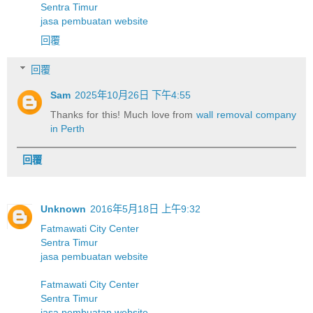
Sentra Timur
jasa pembuatan website
回覆
回覆
Sam
2025年10月26日 下午4:55
Thanks for this! Much love from
wall removal company
in Perth
回覆
Unknown
2016年5月18日 上午9:32
Fatmawati City Center
Sentra Timur
jasa pembuatan website
Fatmawati City Center
Sentra Timur
jasa pembuatan website