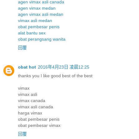
agen vimax asli canada
agen vimax medan
agen vimax asli medan
vimax asli medan
obat pembesar penis
alat bantu sex
obat perangsang wanita
回覆
obat hot
2016年4月23日 凌晨12:25
thanks you I like good best of the best
vimax
vimax asli
vimax canada
vimax asli canada
harga vimax
obat pembesar penis
obat pembesar vimax
回覆