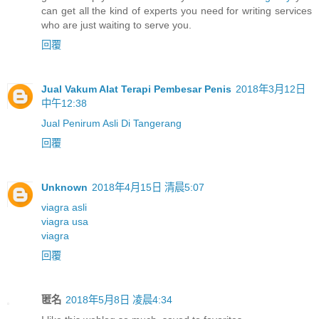
can get all the kind of experts you need for writing services
who are just waiting to serve you.
回覆
Jual Vakum Alat Terapi Pembesar Penis
2018年3月12日
中午12:38
Jual Penirum Asli Di Tangerang
回覆
Unknown
2018年4月15日 清晨5:07
viagra asli
viagra usa
viagra
回覆
匿名
2018年5月8日 凌晨4:34