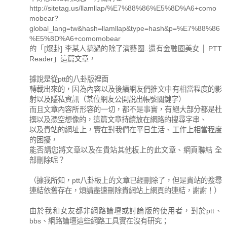
http://sitetag.us/llamllap/%E7%88%86%E5%8D%A6+como
mobear?
global_lang=tw&hash=llamllap&type=hash&p=%E7%88%86
%E5%8D%A6+comomobear
的「[爆卦] 李某人搞過的除了演藝圈..還有金融圈美女 │ PTT
Reader」這篇文章，
據說是從ptt的八卦版裡面
轉載出來的，因為內容以及後續網友們推文中有相當程度的影
射以及隱私資訊（某位網友公開說出帳號關鍵字）
而且文章內容所形容的一切，都不是事實，有絕大部分都是杜
撰以及憑空想像的，這篇文章持續放在網路的搜尋字串、
以及貴站的網址上，實在對我們在平日生活、工作上相當程度
的困擾，
能否請您將文章以及在貴站其他板上的此文章、網頁聯結 全
部刪除呢？
（據我所知，ptt八卦板上的文章已經刪除了，但是貴站的搜尋
連結依舊存在，煩請盡速刪除貴網站上網頁的連結，謝謝！）
由於我和女友都非網路論壇或討論版的使用者，對於ptt、
bbs、網路論壇這些網路工具實在沒有研究；