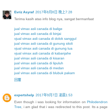
Evriz Asyraf
2017年8月8日 晚上7:28
Terima kasih atas info blog nya, sangat bermanfaat
jual vimax asli canada di balige
jual vimax asli canada di binjai
vjual vimax asli canada di dolok sanggul
jual vimax asli canada di gunung sitoli
vjual vimax asli canada di gunung tua
vjual vimax asli canada di kabanjahe
jual vimax asli canada di kisaran
jual vimax asli canada di lipuluh
jual vimax asli canada di medan
jual vimax asli canada di blubuk pakam
回覆
expertshelp
2017年9月7日 凌晨1:53
Even though i was looking for information on
Philodendron
Tree
, i am glad that i was redirected to this post. Its a page