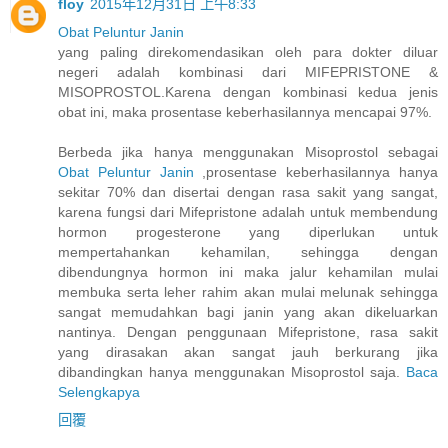
floy
2015年12月31日 上午8:33
Obat Peluntur Janin
yang paling direkomendasikan oleh para dokter diluar
negeri adalah kombinasi dari MIFEPRISTONE &
MISOPROSTOL.Karena dengan kombinasi kedua jenis
obat ini, maka prosentase keberhasilannya mencapai 97%.
Berbeda jika hanya menggunakan Misoprostol sebagai
Obat Peluntur Janin
,prosentase keberhasilannya hanya
sekitar 70% dan disertai dengan rasa sakit yang sangat,
karena fungsi dari Mifepristone adalah untuk membendung
hormon progesterone yang diperlukan untuk
mempertahankan kehamilan, sehingga dengan
dibendungnya hormon ini maka jalur kehamilan mulai
membuka serta leher rahim akan mulai melunak sehingga
sangat memudahkan bagi janin yang akan dikeluarkan
nantinya. Dengan penggunaan Mifepristone, rasa sakit
yang dirasakan akan sangat jauh berkurang jika
dibandingkan hanya menggunakan Misoprostol saja.
Baca
Selengkapya
回覆