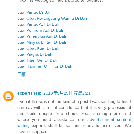
I like this weblog so much, saved to favorites.
Jual Vimax Di Bali
Jual Obat Perangsang Wanita Di Bali
Jual Vimax Asli Di Bali
Jual Penirum Asli Di Bali
Jual Vmenplus Asli Di Bali
Jual Minyak Lintah Di Bali
Jual Obat Kuat Di Bali
Jual Viagra Di Bali
Jual Titan Gel Di Bali
Jual Hammer Of Thor Di Bali
回覆
expertshelp
2018年5月25日 凌晨2:21
Even if this was not the kind of a post I was seeking to find I
can say with a lot of confidence that it is very professional
and quite unique. You should keep sharing more, and
where you need assistance, our
advertisement content
writing
experts shall be set and ready to assist you. We
never disappoint.