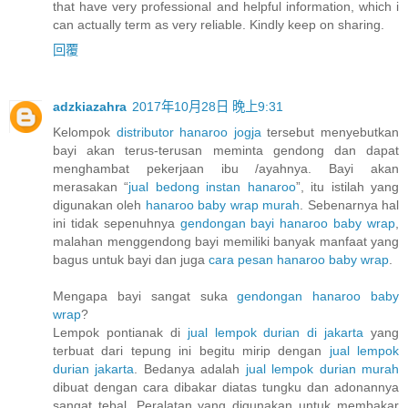
that have very professional and helpful information, which i
can actually term as very reliable. Kindly keep on sharing.
回覆
adzkiazahra
2017年10月28日 晚上9:31
Kelompok
distributor hanaroo jogja
tersebut menyebutkan
bayi akan terus-terusan meminta gendong dan dapat
menghambat pekerjaan ibu /ayahnya. Bayi akan
merasakan “
jual bedong instan hanaroo
”, itu istilah yang
digunakan oleh
hanaroo baby wrap murah
. Sebenarnya hal
ini tidak sepenuhnya
gendongan bayi hanaroo baby wrap
,
malahan menggendong bayi memiliki banyak manfaat yang
bagus untuk bayi dan juga
cara pesan hanaroo baby wrap
.
Mengapa bayi sangat suka
gendongan hanaroo baby
wrap
?
Lempok pontianak di
jual lempok durian di jakarta
yang
terbuat dari tepung ini begitu mirip dengan
jual lempok
durian jakarta
. Bedanya adalah
jual lempok durian murah
dibuat dengan cara dibakar diatas tungku dan adonannya
sangat tebal. Peralatan yang digunakan untuk membakar