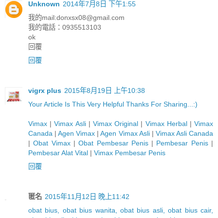
Unknown
2014年7月8日 下午1:55
我的mail:
donxsx08@gmail.com
我的電話：0935513103
ok
回覆
回覆
vigrx plus
2015年8月19日 上午10:38
Y
o
u
r
A
r
t
i
c
l
e
I
s
T
h
i
s
V
e
r
y
H
e
l
p
f
u
l
T
h
a
n
k
s
F
o
r
S
h
a
r
i
n
g
.
.
.
:)
Vimax
|
Vimax Asli
|
Vimax Original
|
Vimax Herbal
|
Vimax
Canada
|
Agen Vimax
|
Agen Vimax Asli
|
Vimax Asli Canada
|
Obat Vimax
|
Obat Pembesar Penis
|
Pembesar Penis
|
Pembesar Alat Vital
|
Vimax Pembesar Penis
回覆
匿名
2015年11月12日 晚上11:42
obat bius, obat bius wanita, obat bius asli, obat bius cair,