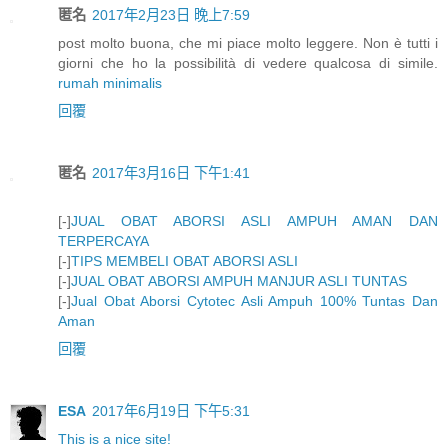
匿名
2017年2月23日 晚上7:59
post molto buona, che mi piace molto leggere. Non è tutti i
giorni che ho la possibilità di vedere qualcosa di simile.
rumah minimalis
回覆
匿名
2017年3月16日 下午1:41
[-]
JUAL OBAT ABORSI ASLI AMPUH AMAN DAN
TERPERCAYA
[-]
TIPS MEMBELI OBAT ABORSI ASLI
[-]
JUAL OBAT ABORSI AMPUH MANJUR ASLI TUNTAS
[-]
Jual Obat Aborsi Cytotec Asli Ampuh 100% Tuntas Dan
Aman
回覆
ESA
2017年6月19日 下午5:31
This is a nice site!