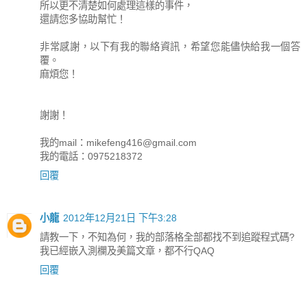
所以更不清楚如何處理這樣的事件，
還請您多協助幫忙！
非常感謝，以下有我的聯絡資訊，希望您能儘快給我一個答
覆。
麻煩您！
謝謝！
我的mail：
mikefeng416@gmail.com
我的電話：0975218372
回覆
小龍
2012年12月21日 下午3:28
請教一下，不知為何，我的部落格全部都找不到追蹤程式碼?
我已經嵌入測欄及美篇文章，都不行QAQ
回覆