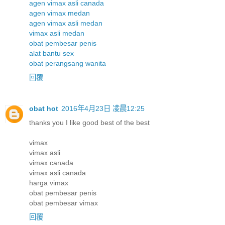
agen vimax asli canada
agen vimax medan
agen vimax asli medan
vimax asli medan
obat pembesar penis
alat bantu sex
obat perangsang wanita
回覆
obat hot
2016年4月23日 凌晨12:25
thanks you I like good best of the best
vimax
vimax asli
vimax canada
vimax asli canada
harga vimax
obat pembesar penis
obat pembesar vimax
回覆