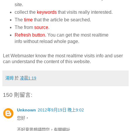
site.
collect the
keywords
that visits really interested.
The
time
that the article be searched.
The from
source
.
Refresh button
. You can get the most realtime
info without reload whole page.
Let Webmaster know the most realtime visits info and user
can understand the content of this website.
湯姆
於
凌晨1:19
150 則留言:
Unknown
2012年9月19日 晚上9:02
您好，
不好意思想請問您，有關網址