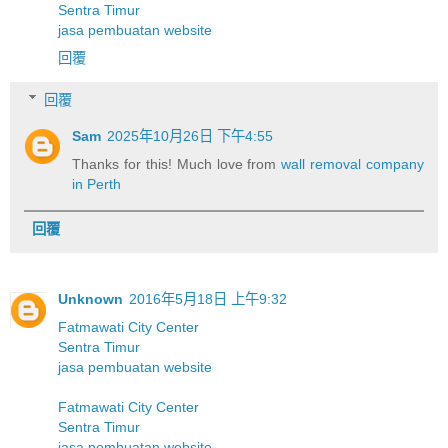
Sentra Timur
jasa pembuatan website
回覆
回覆
Sam
2025年10月26日 下午4:55
Thanks for this! Much love from
wall removal company
in Perth
回覆
Unknown
2016年5月18日 上午9:32
Fatmawati City Center
Sentra Timur
jasa pembuatan website
Fatmawati City Center
Sentra Timur
jasa pembuatan website