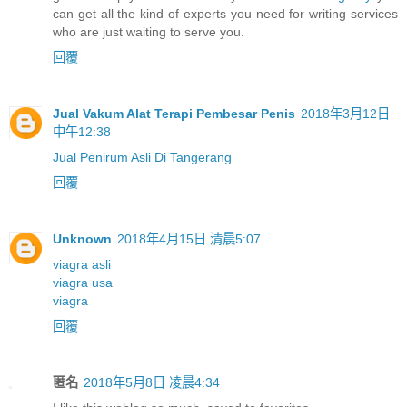
can get all the kind of experts you need for writing services
who are just waiting to serve you.
回覆
Jual Vakum Alat Terapi Pembesar Penis
2018年3月12日
中午12:38
Jual Penirum Asli Di Tangerang
回覆
Unknown
2018年4月15日 清晨5:07
viagra asli
viagra usa
viagra
回覆
匿名
2018年5月8日 凌晨4:34