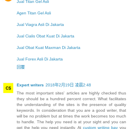
Jual Titan Gel Asli
Agen Titan Gel Asli
Jual Viagra Asli Di Jakarta
Jual Cialis Obat Kuat Di Jakarta
Jual Obat Kuat Maxman Di Jakarta
Jual Forex Asli Di Jakarta
回覆
Expert writers
2018年2月19日 凌晨2:48
The most important sites' articles are highly checked thus
they should be a hundred percent correct. What facilitates
the understanding of the sites is the presence of quality
keywords. In consideration that you are a good writer, that
will be no problem but at times the work becomes too much
to handle. The help you need is at your sight and you can
get the help you need instantly. At
custom writing bay
you