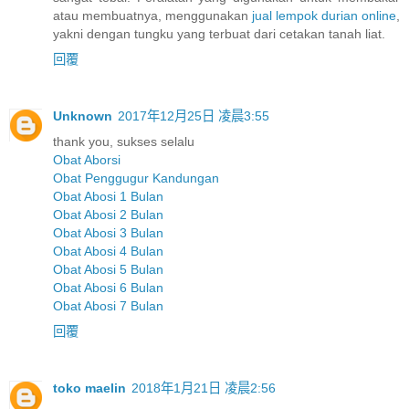
atau membuatnya, menggunakan
jual lempok durian online
,
yakni dengan tungku yang terbuat dari cetakan tanah liat.
回覆
Unknown
2017年12月25日 凌晨3:55
thank you, sukses selalu
Obat Aborsi
Obat Penggugur Kandungan
Obat Abosi 1 Bulan
Obat Abosi 2 Bulan
Obat Abosi 3 Bulan
Obat Abosi 4 Bulan
Obat Abosi 5 Bulan
Obat Abosi 6 Bulan
Obat Abosi 7 Bulan
回覆
toko maelin
2018年1月21日 凌晨2:56