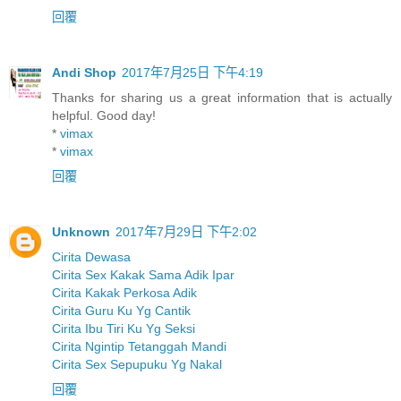
回覆
Andi Shop
2017年7月25日 下午4:19
Thanks for sharing us a great information that is actually
helpful. Good day!
*
vimax
*
vimax
回覆
Unknown
2017年7月29日 下午2:02
Cirita Dewasa
Cirita Sex Kakak Sama Adik Ipar
Cirita Kakak Perkosa Adik
Cirita Guru Ku Yg Cantik
Cirita Ibu Tiri Ku Yg Seksi
Cirita Ngintip Tetanggah Mandi
Cirita Sex Sepupuku Yg Nakal
回覆