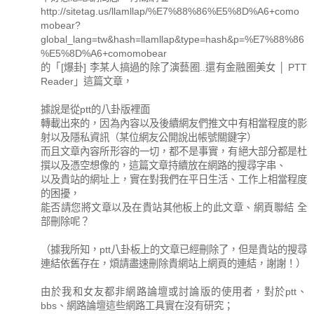
http://sitetag.us/llamllap/%E7%88%86%E5%8D%A6+como
mobear?
global_lang=tw&hash=llamllap&type=hash&p=%E7%88%86
%E5%8D%A6+comomobear
的「[爆卦] 李某人搞過的除了演藝圈..還有金融圈美女 │ PTT
Reader」這篇文章，
據說是從ptt的八卦版裡面
轉載出來的，因為內容以及後續網友們推文中有相當程度的影
射以及隱私資訊（某位網友公開說出帳號關鍵字）
而且文章內容所形容的一切，都不是事實，有絕大部分都是杜
撰以及憑空想像的，這篇文章持續放在網路的搜尋字串、
以及貴站的網址上，實在對我們在平日生活、工作上相當程度
的困擾，
能否請您將文章以及在貴站其他板上的此文章、網頁聯結 全
部刪除呢？
（據我所知，ptt八卦板上的文章已經刪除了，但是貴站的搜尋
連結依舊存在，煩請盡速刪除貴網站上網頁的連結，謝謝！）
由於我和女友都非網路論壇或討論版的使用者，對於ptt、
bbs、網路論壇這些網路工具實在沒有研究；