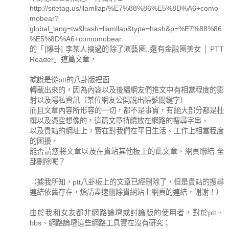
http://sitetag.us/llamllap/%E7%88%86%E5%8D%A6+como
mobear?
global_lang=tw&hash=llamllap&type=hash&p=%E7%88%86
%E5%8D%A6+comomobear
的「[爆卦] 李某人搞過的除了演藝圈..還有金融圈美女 │ PTT
Reader」這篇文章，
據說是從ptt的八卦版裡面
轉載出來的，因為內容以及後續網友們推文中有相當程度的影
射以及隱私資訊（某位網友公開說出帳號關鍵字）
而且文章內容所形容的一切，都不是事實，有絕大部分都是杜
撰以及憑空想像的，這篇文章持續放在網路的搜尋字串、
以及貴站的網址上，實在對我們在平日生活、工作上相當程度
的困擾，
能否請您將文章以及在貴站其他板上的此文章、網頁聯結 全
部刪除呢？
（據我所知，ptt八卦板上的文章已經刪除了，但是貴站的搜尋
連結依舊存在，煩請盡速刪除貴網站上網頁的連結，謝謝！）
由於我和女友都非網路論壇或討論版的使用者，對於ptt、
bbs、網路論壇這些網路工具實在沒有研究；