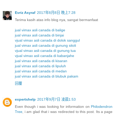
Evriz Asyraf
2017年8月8日 晚上7:28
Terima kasih atas info blog nya, sangat bermanfaat
jual vimax asli canada di balige
jual vimax asli canada di binjai
vjual vimax asli canada di dolok sanggul
jual vimax asli canada di gunung sitoli
vjual vimax asli canada di gunung tua
vjual vimax asli canada di kabanjahe
jual vimax asli canada di kisaran
jual vimax asli canada di lipuluh
jual vimax asli canada di medan
jual vimax asli canada di blubuk pakam
回覆
expertshelp
2017年9月7日 凌晨1:53
Even though i was looking for information on
Philodendron
Tree
, i am glad that i was redirected to this post. Its a page