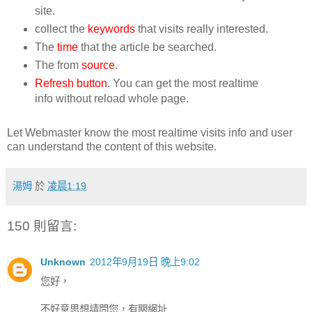
site.
collect the
keywords
that visits really interested.
The
time
that the article be searched.
The from
source
.
Refresh button
. You can get the most realtime
info without reload whole page.
Let Webmaster know the most realtime visits info and user
can understand the content of this website.
湯姆
於
凌晨1:19
150 則留言:
Unknown
2012年9月19日 晚上9:02
您好，
不好意思想請問您，有關網址