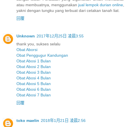
atau membuatnya, menggunakan
jual lempok durian online
,
yakni dengan tungku yang terbuat dari cetakan tanah liat.
回覆
Unknown
2017年12月25日 凌晨3:55
thank you, sukses selalu
Obat Aborsi
Obat Penggugur Kandungan
Obat Abosi 1 Bulan
Obat Abosi 2 Bulan
Obat Abosi 3 Bulan
Obat Abosi 4 Bulan
Obat Abosi 5 Bulan
Obat Abosi 6 Bulan
Obat Abosi 7 Bulan
回覆
toko maelin
2018年1月21日 凌晨2:56