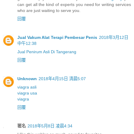
can get all the kind of experts you need for writing services
who are just waiting to serve you.
回覆
Jual Vakum Alat Terapi Pembesar Penis
2018年3月12日
中午12:38
Jual Penirum Asli Di Tangerang
回覆
Unknown
2018年4月15日 清晨5:07
viagra asli
viagra usa
viagra
回覆
匿名
2018年5月8日 凌晨4:34