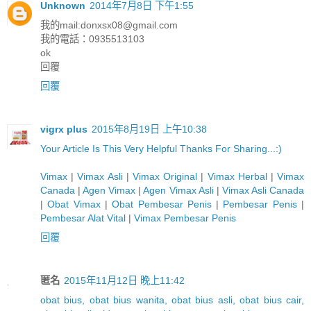
Unknown
2014年7月8日 下午1:55
我的mail:
donxsx08@gmail.com
我的電話：0935513103
ok
回覆
回覆
vigrx plus
2015年8月19日 上午10:38
Y
o
u
r
A
r
t
i
c
l
e
I
s
T
h
i
s
V
e
r
y
H
e
l
p
f
u
l
T
h
a
n
k
s
F
o
r
S
h
a
r
i
n
g
.
.
.
:)
Vimax
|
Vimax Asli
|
Vimax Original
|
Vimax Herbal
|
Vimax
Canada
|
Agen Vimax
|
Agen Vimax Asli
|
Vimax Asli Canada
|
Obat Vimax
|
Obat Pembesar Penis
|
Pembesar Penis
|
Pembesar Alat Vital
|
Vimax Pembesar Penis
回覆
匿名
2015年11月12日 晚上11:42
obat bius, obat bius wanita, obat bius asli, obat bius cair,