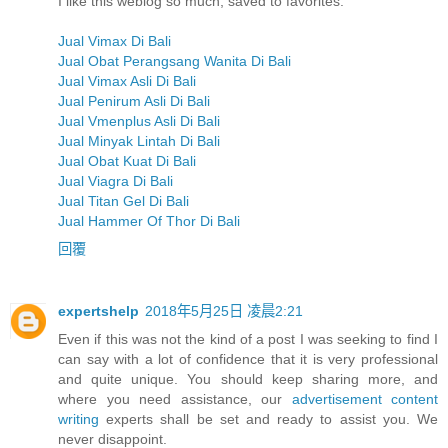
I like this weblog so much, saved to favorites.
Jual Vimax Di Bali
Jual Obat Perangsang Wanita Di Bali
Jual Vimax Asli Di Bali
Jual Penirum Asli Di Bali
Jual Vmenplus Asli Di Bali
Jual Minyak Lintah Di Bali
Jual Obat Kuat Di Bali
Jual Viagra Di Bali
Jual Titan Gel Di Bali
Jual Hammer Of Thor Di Bali
回覆
expertshelp
2018年5月25日 凌晨2:21
Even if this was not the kind of a post I was seeking to find I
can say with a lot of confidence that it is very professional
and quite unique. You should keep sharing more, and
where you need assistance, our
advertisement content
writing
experts shall be set and ready to assist you. We
never disappoint.