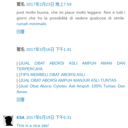
匿名
2017年2月23日 晚上7:59
post molto buona, che mi piace molto leggere. Non è tutti i
giorni che ho la possibilità di vedere qualcosa di simile.
rumah minimalis
回覆
匿名
2017年3月16日 下午1:41
[-]
JUAL OBAT ABORSI ASLI AMPUH AMAN DAN
TERPERCAYA
[-]
TIPS MEMBELI OBAT ABORSI ASLI
[-]
JUAL OBAT ABORSI AMPUH MANJUR ASLI TUNTAS
[-]
Jual Obat Aborsi Cytotec Asli Ampuh 100% Tuntas Dan
Aman
回覆
ESA
2017年6月19日 下午5:31
This is a nice site!