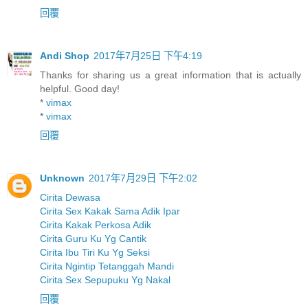
回覆
Andi Shop
2017年7月25日 下午4:19
Thanks for sharing us a great information that is actually
helpful. Good day!
*
vimax
*
vimax
回覆
Unknown
2017年7月29日 下午2:02
Cirita Dewasa
Cirita Sex Kakak Sama Adik Ipar
Cirita Kakak Perkosa Adik
Cirita Guru Ku Yg Cantik
Cirita Ibu Tiri Ku Yg Seksi
Cirita Ngintip Tetanggah Mandi
Cirita Sex Sepupuku Yg Nakal
回覆