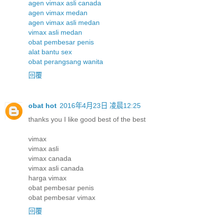
agen vimax asli canada
agen vimax medan
agen vimax asli medan
vimax asli medan
obat pembesar penis
alat bantu sex
obat perangsang wanita
回覆
obat hot
2016年4月23日 凌晨12:25
thanks you I like good best of the best
vimax
vimax asli
vimax canada
vimax asli canada
harga vimax
obat pembesar penis
obat pembesar vimax
回覆