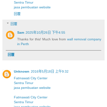
Sentra Timur
jasa pembuatan website
回覆
回覆
Sam
2025年10月26日 下午4:55
Thanks for this! Much love from
wall removal company
in Perth
回覆
Unknown
2016年5月18日 上午9:32
Fatmawati City Center
Sentra Timur
jasa pembuatan website
Fatmawati City Center
Sentra Timur
jasa pembuatan website