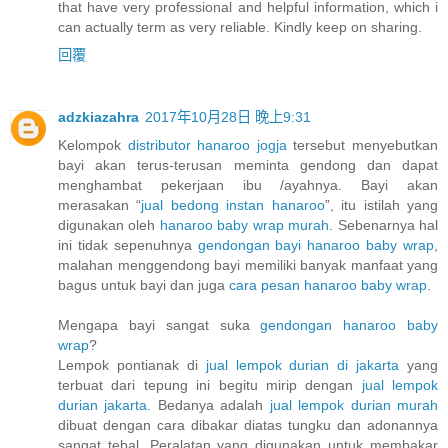
that have very professional and helpful information, which i
can actually term as very reliable. Kindly keep on sharing.
回覆
adzkiazahra
2017年10月28日 晚上9:31
Kelompok
distributor hanaroo jogja
tersebut menyebutkan
bayi akan terus-terusan meminta gendong dan dapat
menghambat pekerjaan ibu /ayahnya. Bayi akan
merasakan “
jual bedong instan hanaroo
”, itu istilah yang
digunakan oleh
hanaroo baby wrap murah
. Sebenarnya hal
ini tidak sepenuhnya
gendongan bayi hanaroo baby wrap
,
malahan menggendong bayi memiliki banyak manfaat yang
bagus untuk bayi dan juga
cara pesan hanaroo baby wrap
.
Mengapa bayi sangat suka
gendongan hanaroo baby
wrap
?
Lempok pontianak di
jual lempok durian di jakarta
yang
terbuat dari tepung ini begitu mirip dengan
jual lempok
durian jakarta
. Bedanya adalah
jual lempok durian murah
dibuat dengan cara dibakar diatas tungku dan adonannya
sangat tebal. Peralatan yang digunakan untuk membakar