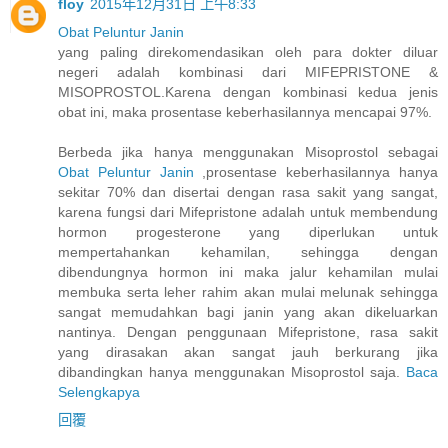
floy
2015年12月31日 上午8:33
Obat Peluntur Janin
yang paling direkomendasikan oleh para dokter diluar
negeri adalah kombinasi dari MIFEPRISTONE &
MISOPROSTOL.Karena dengan kombinasi kedua jenis
obat ini, maka prosentase keberhasilannya mencapai 97%.
Berbeda jika hanya menggunakan Misoprostol sebagai
Obat Peluntur Janin
,prosentase keberhasilannya hanya
sekitar 70% dan disertai dengan rasa sakit yang sangat,
karena fungsi dari Mifepristone adalah untuk membendung
hormon progesterone yang diperlukan untuk
mempertahankan kehamilan, sehingga dengan
dibendungnya hormon ini maka jalur kehamilan mulai
membuka serta leher rahim akan mulai melunak sehingga
sangat memudahkan bagi janin yang akan dikeluarkan
nantinya. Dengan penggunaan Mifepristone, rasa sakit
yang dirasakan akan sangat jauh berkurang jika
dibandingkan hanya menggunakan Misoprostol saja.
Baca
Selengkapya
回覆