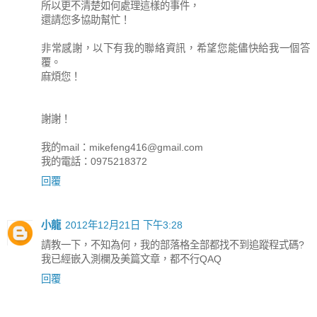
所以更不清楚如何處理這樣的事件，
還請您多協助幫忙！
非常感謝，以下有我的聯絡資訊，希望您能儘快給我一個答
覆。
麻煩您！
謝謝！
我的mail：
mikefeng416@gmail.com
我的電話：0975218372
回覆
小龍
2012年12月21日 下午3:28
請教一下，不知為何，我的部落格全部都找不到追蹤程式碼?
我已經嵌入測欄及美篇文章，都不行QAQ
回覆