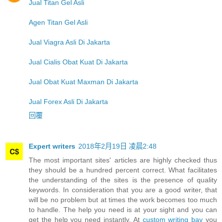
Jual Titan Gel Asli
Agen Titan Gel Asli
Jual Viagra Asli Di Jakarta
Jual Cialis Obat Kuat Di Jakarta
Jual Obat Kuat Maxman Di Jakarta
Jual Forex Asli Di Jakarta
回覆
Expert writers
2018年2月19日 凌晨2:48
The most important sites' articles are highly checked thus
they should be a hundred percent correct. What facilitates
the understanding of the sites is the presence of quality
keywords. In consideration that you are a good writer, that
will be no problem but at times the work becomes too much
to handle. The help you need is at your sight and you can
get the help you need instantly. At
custom writing bay
you