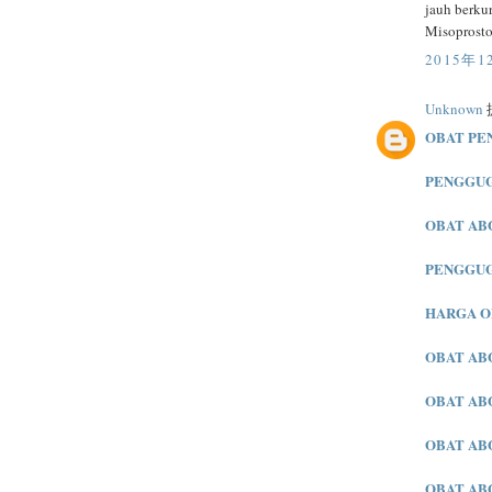
jauh berku
Misoprostol
2015年1
Unknown
提
OBAT PE
PENGGU
OBAT AB
PENGGU
HARGA O
OBAT AB
OBAT AB
OBAT AB
OBAT AB