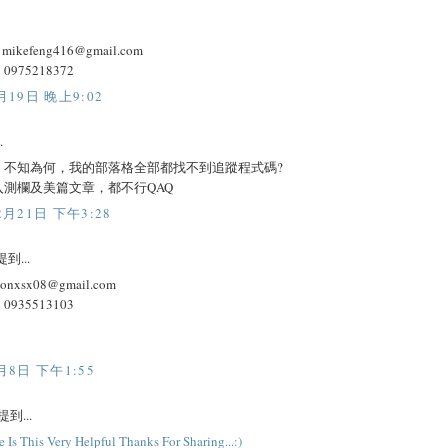
：
mikefeng416@gmail.com
975218372
月19日 晚上9:02
.
，不知為何，我的部落格全部都找不到追蹤程式碼?
入測欄及美篇文章，都不行QAQ
2月21日 下午3:28
到...
onxsx08@gmail.com
935513103
月8日 下午1:55
提到...
e
I
s
T
h
i
s
V
e
r
y
H
e
l
p
f
u
l
T
h
a
n
k
s
F
o
r
S
h
a
r
i
n
g
.
.
.
:)