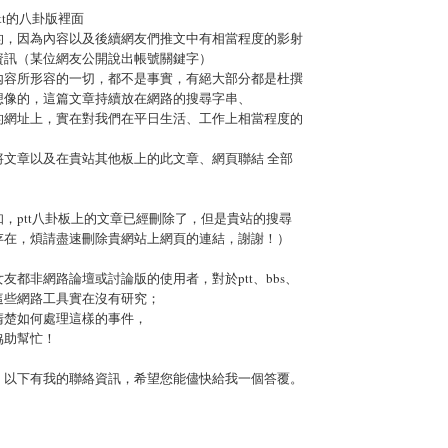
tt的八卦版裡面
的，因為內容以及後續網友們推文中有相當程度的影射
資訊（某位網友公開說出帳號關鍵字）
內容所形容的一切，都不是事實，有絕大部分都是杜撰
想像的，這篇文章持續放在網路的搜尋字串、
的網址上，實在對我們在平日生活、工作上相當程度的
將文章以及在貴站其他板上的此文章、網頁聯結 全部
，ptt八卦板上的文章已經刪除了，但是貴站的搜尋
存在，煩請盡速刪除貴網站上網頁的連結，謝謝！）
友都非網路論壇或討論版的使用者，對於ptt、bbs、
這些網路工具實在沒有研究；
清楚如何處理這樣的事件，
協助幫忙！
，以下有我的聯絡資訊，希望您能儘快給我一個答覆。