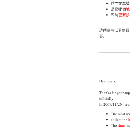
站內文章被
是從哪個
地
即時
更新按
讓站長可以看到最
容。
Dear users,
Thanks for your su
officially
in 2009/11/26 - real
The most re
collect the
The
time
tha