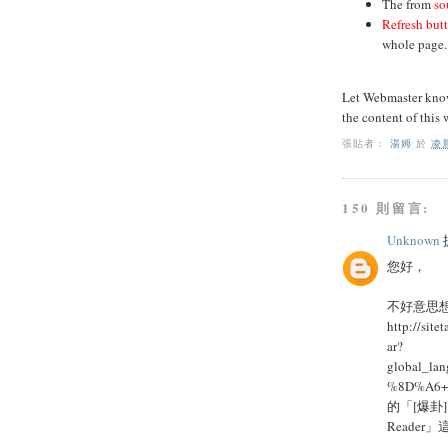
The from
so
Refresh but
whole page.
Let Webmaster know 
the content of this 
張貼者：
湯姆
於
凌晨
150 則留言:
Unknown
提
您好，
不好意思
http://si
ar?
global_l
%8D%A6+
的「[爆卦
Reader