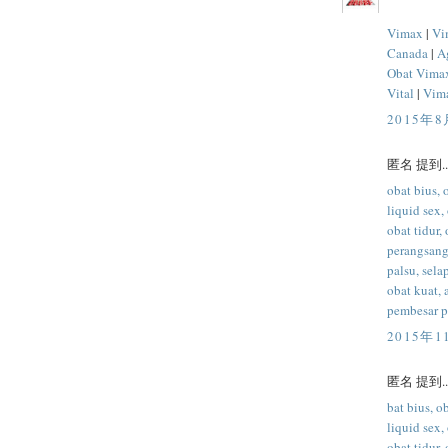
Vimax
|
Vi
Canada
|
A
Obat Vima
Vital
|
Vima
2015年8
匿名 提到..
obat bius, 
liquid sex,
obat tidur,
perangsang 
palsu, sela
obat kuat, 
pembesar p
2015年1
匿名 提到..
bat bius, ob
liquid sex,
obat tidur,