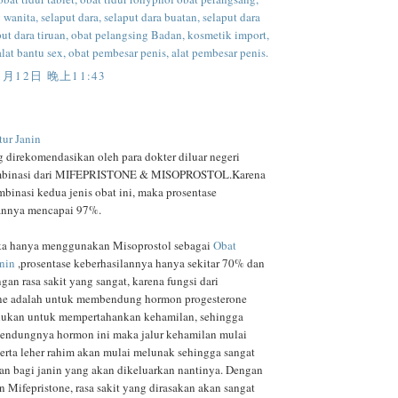
wanita, selaput dara, selaput dara buatan, selaput dara
put dara tiruan, obat pelangsing Badan, kosmetik import,
alat bantu sex, obat pembesar penis, alat pembesar penis.
1月12日 晚上11:43
tur Janin
g direkomendasikan oleh para dokter diluar negeri
mbinasi dari MIFEPRISTONE & MISOPROSTOL.Karena
binasi kedua jenis obat ini, maka prosentase
annya mencapai 97%.
ka hanya menggunakan Misoprostol sebagai
Obat
anin
,prosentase keberhasilannya hanya sekitar 70% dan
ngan rasa sakit yang sangat, karena fungsi dari
ne adalah untuk membendung hormon progesterone
lukan untuk mempertahankan kehamilan, sehingga
endungnya hormon ini maka jalur kehamilan mulai
rta leher rahim akan mulai melunak sehingga sangat
 bagi janin yang akan dikeluarkan nantinya. Dengan
 Mifepristone, rasa sakit yang dirasakan akan sangat