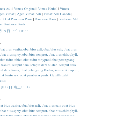
max Asli
|
Vimax Original
|
Vimax Herbal
|
Vimax
gen Vimax
|
Agen Vimax Asli
|
Vimax Asli Canada
|
x
|
Obat Pembesar Penis
|
Pembesar Penis
|
Pembesar Alat
x Pembesar Penis
月19日 上午10:38
.
obat bius wanita, obat bius asli, obat bius cair, obat bius
 obat bius spray, obat bius semprot, obat bius chlrophyll,
 obat tidur tablet, obat tidur rohypnol obat perangsang,
wanita, selaput dara, selaput dara buatan, selaput dara
put dara tiruan, obat pelangsing Badan, kosmetik import,
alat bantu sex, obat pembesar penis, klg pills, alat
enis
1月12日 晚上11:42
.
at bius wanita, obat bius asli, obat bius cair, obat bius
 obat bius spray, obat bius semprot, obat bius chlrophyll,
 obat tidur tablet, obat tidur rohypnol obat perangsang,