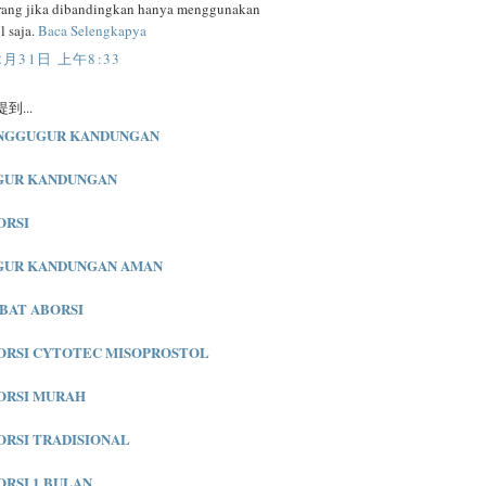
rang jika dibandingkan hanya menggunakan
 saja.
Baca Selengkapya
2月31日 上午8:33
到...
NGGUGUR KANDUNGAN
GUR KANDUNGAN
ORSI
GUR KANDUNGAN AMAN
BAT ABORSI
ORSI CYTOTEC MISOPROSTOL
ORSI MURAH
ORSI TRADISIONAL
ORSI 1 BULAN