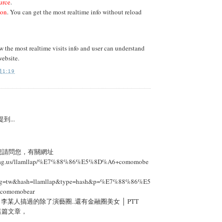
urce
.
ton
. You can get the most realtime info without reload
the most realtime visits info and user can understand
website.
1:19
到...
想請問您，有關網址
tetag.us/llamllap/%E7%88%86%E5%8D%A6+comomobe
ang=tw&hash=llamllap&type=hash&p=%E7%88%86%E5
comomobear
] 李某人搞過的除了演藝圈..還有金融圈美女 │ PTT
」這篇文章，