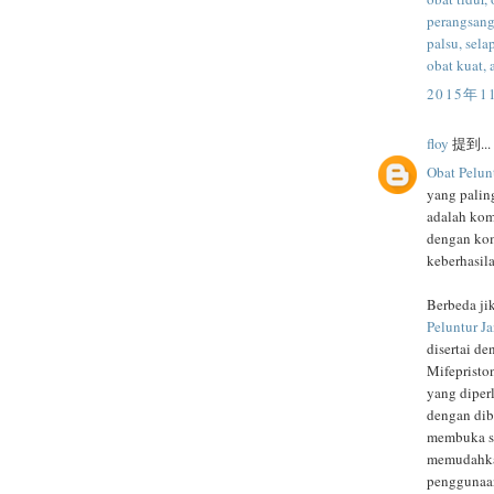
perangsang 
palsu, sela
obat kuat, 
2015年1
floy
提到...
Obat Pelun
yang palin
adalah ko
dengan kom
keberhasil
Berbeda ji
Peluntur J
disertai de
Mifepristo
yang diper
dengan dib
membuka se
memudahkan
penggunaan