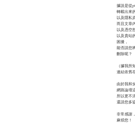
據說是從p
轉載出來
以及隱私
而且文章
以及憑空
以及貴站
困擾，
能否請您
刪除呢？
（據我所知
連結依舊
由於我和女
網路論壇
所以更不
還請您多
非常感謝
麻煩您！