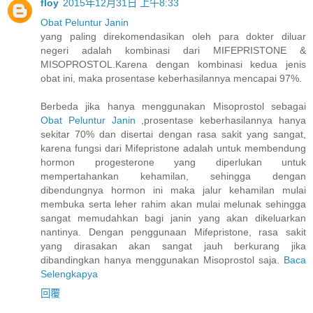
floy
2015年12月31日 上午8:33
Obat Peluntur Janin
yang paling direkomendasikan oleh para dokter diluar
negeri adalah kombinasi dari MIFEPRISTONE &
MISOPROSTOL.Karena dengan kombinasi kedua jenis
obat ini, maka prosentase keberhasilannya mencapai 97%.
Berbeda jika hanya menggunakan Misoprostol sebagai
Obat Peluntur Janin
,prosentase keberhasilannya hanya
sekitar 70% dan disertai dengan rasa sakit yang sangat,
karena fungsi dari Mifepristone adalah untuk membendung
hormon progesterone yang diperlukan untuk
mempertahankan kehamilan, sehingga dengan
dibendungnya hormon ini maka jalur kehamilan mulai
membuka serta leher rahim akan mulai melunak sehingga
sangat memudahkan bagi janin yang akan dikeluarkan
nantinya. Dengan penggunaan Mifepristone, rasa sakit
yang dirasakan akan sangat jauh berkurang jika
dibandingkan hanya menggunakan Misoprostol saja.
Baca
Selengkapya
回覆