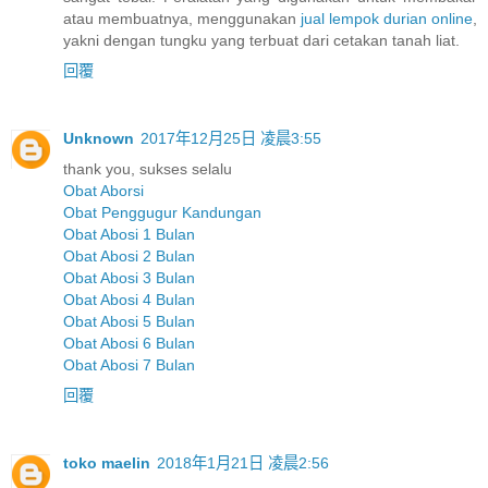
atau membuatnya, menggunakan
jual lempok durian online
,
yakni dengan tungku yang terbuat dari cetakan tanah liat.
回覆
Unknown
2017年12月25日 凌晨3:55
thank you, sukses selalu
Obat Aborsi
Obat Penggugur Kandungan
Obat Abosi 1 Bulan
Obat Abosi 2 Bulan
Obat Abosi 3 Bulan
Obat Abosi 4 Bulan
Obat Abosi 5 Bulan
Obat Abosi 6 Bulan
Obat Abosi 7 Bulan
回覆
toko maelin
2018年1月21日 凌晨2:56