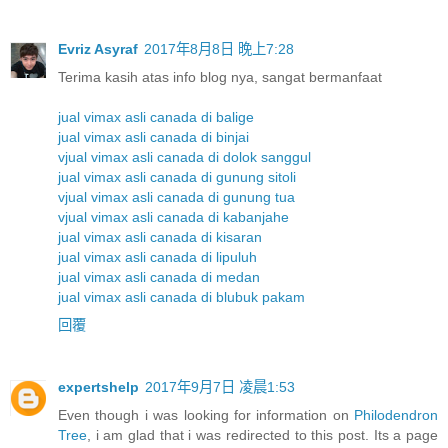
Evriz Asyraf
2017年8月8日 晚上7:28
Terima kasih atas info blog nya, sangat bermanfaat
jual vimax asli canada di balige
jual vimax asli canada di binjai
vjual vimax asli canada di dolok sanggul
jual vimax asli canada di gunung sitoli
vjual vimax asli canada di gunung tua
vjual vimax asli canada di kabanjahe
jual vimax asli canada di kisaran
jual vimax asli canada di lipuluh
jual vimax asli canada di medan
jual vimax asli canada di blubuk pakam
回覆
expertshelp
2017年9月7日 凌晨1:53
Even though i was looking for information on
Philodendron
Tree
, i am glad that i was redirected to this post. Its a page