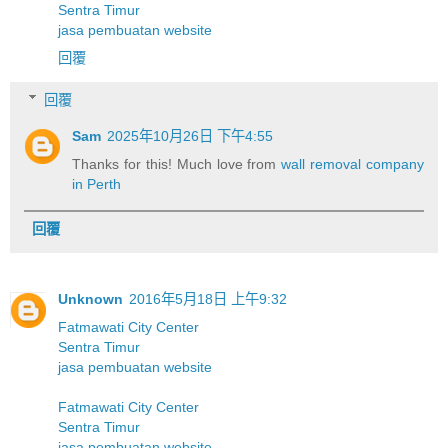
Sentra Timur
jasa pembuatan website
回覆
回覆
Sam
2025年10月26日 下午4:55
Thanks for this! Much love from
wall removal company
in Perth
回覆
Unknown
2016年5月18日 上午9:32
Fatmawati City Center
Sentra Timur
jasa pembuatan website
Fatmawati City Center
Sentra Timur
jasa pembuatan website