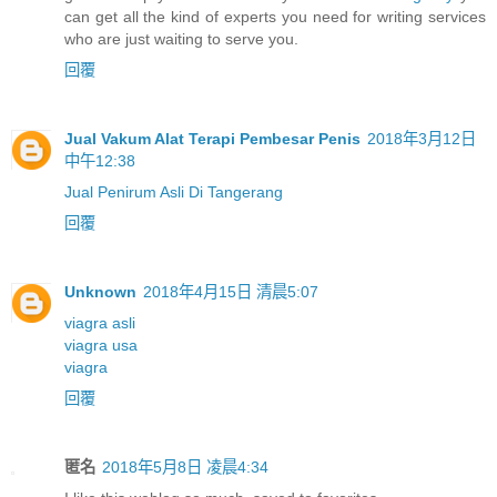
can get all the kind of experts you need for writing services
who are just waiting to serve you.
回覆
Jual Vakum Alat Terapi Pembesar Penis
2018年3月12日
中午12:38
Jual Penirum Asli Di Tangerang
回覆
Unknown
2018年4月15日 清晨5:07
viagra asli
viagra usa
viagra
回覆
匿名
2018年5月8日 凌晨4:34