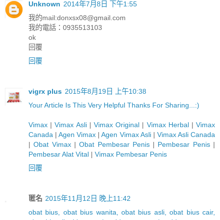
Unknown
2014年7月8日 下午1:55
我的mail:
donxsx08@gmail.com
我的電話：0935513103
ok
回覆
回覆
vigrx plus
2015年8月19日 上午10:38
Y
o
u
r
A
r
t
i
c
l
e
I
s
T
h
i
s
V
e
r
y
H
e
l
p
f
u
l
T
h
a
n
k
s
F
o
r
S
h
a
r
i
n
g
.
.
.
:)
Vimax
|
Vimax Asli
|
Vimax Original
|
Vimax Herbal
|
Vimax
Canada
|
Agen Vimax
|
Agen Vimax Asli
|
Vimax Asli Canada
|
Obat Vimax
|
Obat Pembesar Penis
|
Pembesar Penis
|
Pembesar Alat Vital
|
Vimax Pembesar Penis
回覆
匿名
2015年11月12日 晚上11:42
obat bius, obat bius wanita, obat bius asli, obat bius cair,