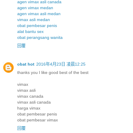
agen vimax asli canada
agen vimax medan
agen vimax asli medan
vimax asli medan
obat pembesar penis
alat bantu sex
obat perangsang wanita
回覆
obat hot
2016年4月23日 凌晨12:25
thanks you I like good best of the best
vimax
vimax asli
vimax canada
vimax asli canada
harga vimax
obat pembesar penis
obat pembesar vimax
回覆