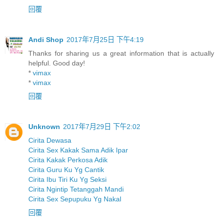
回覆
Andi Shop
2017年7月25日 下午4:19
Thanks for sharing us a great information that is actually
helpful. Good day!
*
vimax
*
vimax
回覆
Unknown
2017年7月29日 下午2:02
Cirita Dewasa
Cirita Sex Kakak Sama Adik Ipar
Cirita Kakak Perkosa Adik
Cirita Guru Ku Yg Cantik
Cirita Ibu Tiri Ku Yg Seksi
Cirita Ngintip Tetanggah Mandi
Cirita Sex Sepupuku Yg Nakal
回覆