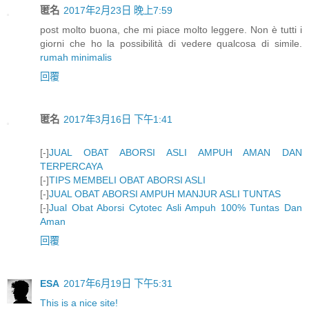
匿名
2017年2月23日 晚上7:59
post molto buona, che mi piace molto leggere. Non è tutti i
giorni che ho la possibilità di vedere qualcosa di simile.
rumah minimalis
回覆
匿名
2017年3月16日 下午1:41
[-]
JUAL OBAT ABORSI ASLI AMPUH AMAN DAN
TERPERCAYA
[-]
TIPS MEMBELI OBAT ABORSI ASLI
[-]
JUAL OBAT ABORSI AMPUH MANJUR ASLI TUNTAS
[-]
Jual Obat Aborsi Cytotec Asli Ampuh 100% Tuntas Dan
Aman
回覆
ESA
2017年6月19日 下午5:31
This is a nice site!