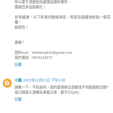
所以更不清楚如何處理這樣的事件，
還請您多協助幫忙！
非常感謝，以下有我的聯絡資訊，希望您能儘快給我一個答
覆。
麻煩您！
謝謝！
我的mail：
mikefeng416@gmail.com
我的電話：0975218372
回覆
小龍
2012年12月21日 下午3:28
請教一下，不知為何，我的部落格全部都找不到追蹤程式碼?
我已經嵌入測欄及美篇文章，都不行QAQ
回覆