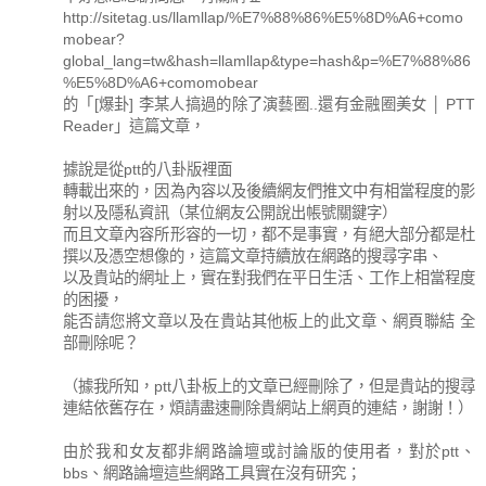
http://sitetag.us/llamllap/%E7%88%86%E5%8D%A6+como
mobear?
global_lang=tw&hash=llamllap&type=hash&p=%E7%88%86
%E5%8D%A6+comomobear
的「[爆卦] 李某人搞過的除了演藝圈..還有金融圈美女 │ PTT
Reader」這篇文章，
據說是從ptt的八卦版裡面
轉載出來的，因為內容以及後續網友們推文中有相當程度的影
射以及隱私資訊（某位網友公開說出帳號關鍵字）
而且文章內容所形容的一切，都不是事實，有絕大部分都是杜
撰以及憑空想像的，這篇文章持續放在網路的搜尋字串、
以及貴站的網址上，實在對我們在平日生活、工作上相當程度
的困擾，
能否請您將文章以及在貴站其他板上的此文章、網頁聯結 全
部刪除呢？
（據我所知，ptt八卦板上的文章已經刪除了，但是貴站的搜尋
連結依舊存在，煩請盡速刪除貴網站上網頁的連結，謝謝！）
由於我和女友都非網路論壇或討論版的使用者，對於ptt、
bbs、網路論壇這些網路工具實在沒有研究；