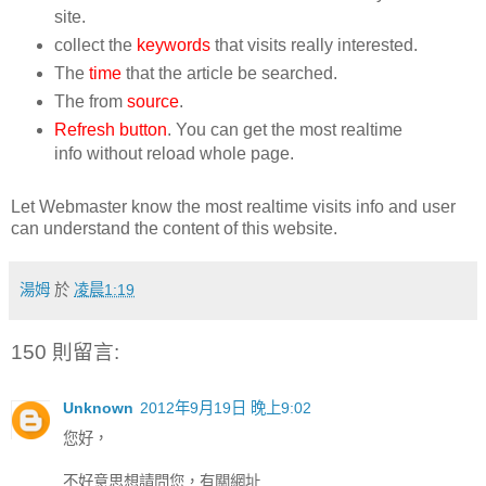
site.
collect the
keywords
that visits really interested.
The
time
that the article be searched.
The from
source
.
Refresh button
. You can get the most realtime
info without reload whole page.
Let Webmaster know the most realtime visits info and user
can understand the content of this website.
湯姆
於
凌晨1:19
150 則留言:
Unknown
2012年9月19日 晚上9:02
您好，
不好意思想請問您，有關網址