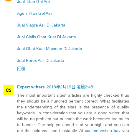
Jual Titan Gel Asli
Agen Titan Gel Asli
Jual Viagra Asli Di Jakarta
Jual Cialis Obat Kuat Di Jakarta
Jual Obat Kuat Maxman Di Jakarta
Jual Forex Asli Di Jakarta
回覆
Expert writers
2018年2月19日 凌晨2:48
The most important sites' articles are highly checked thus
they should be a hundred percent correct. What facilitates
the understanding of the sites is the presence of quality
keywords. In consideration that you are a good writer, that
will be no problem but at times the work becomes too much
to handle. The help you need is at your sight and you can
get the help you need instantly. At
custom writing bay
you