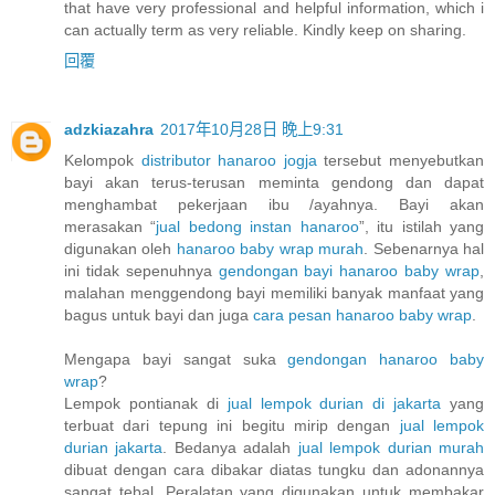
that have very professional and helpful information, which i
can actually term as very reliable. Kindly keep on sharing.
回覆
adzkiazahra
2017年10月28日 晚上9:31
Kelompok
distributor hanaroo jogja
tersebut menyebutkan
bayi akan terus-terusan meminta gendong dan dapat
menghambat pekerjaan ibu /ayahnya. Bayi akan
merasakan “
jual bedong instan hanaroo
”, itu istilah yang
digunakan oleh
hanaroo baby wrap murah
. Sebenarnya hal
ini tidak sepenuhnya
gendongan bayi hanaroo baby wrap
,
malahan menggendong bayi memiliki banyak manfaat yang
bagus untuk bayi dan juga
cara pesan hanaroo baby wrap
.
Mengapa bayi sangat suka
gendongan hanaroo baby
wrap
?
Lempok pontianak di
jual lempok durian di jakarta
yang
terbuat dari tepung ini begitu mirip dengan
jual lempok
durian jakarta
. Bedanya adalah
jual lempok durian murah
dibuat dengan cara dibakar diatas tungku dan adonannya
sangat tebal. Peralatan yang digunakan untuk membakar