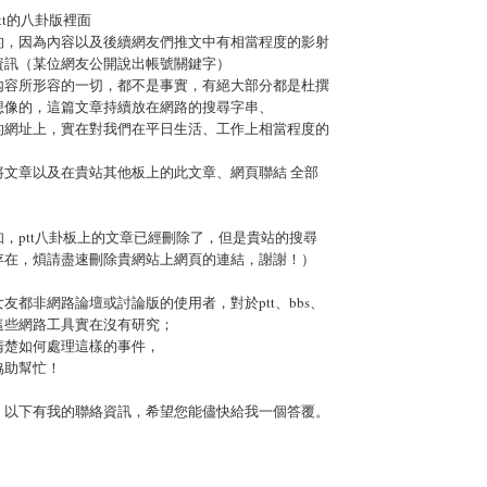
tt的八卦版裡面
的，因為內容以及後續網友們推文中有相當程度的影射
資訊（某位網友公開說出帳號關鍵字）
內容所形容的一切，都不是事實，有絕大部分都是杜撰
想像的，這篇文章持續放在網路的搜尋字串、
的網址上，實在對我們在平日生活、工作上相當程度的
將文章以及在貴站其他板上的此文章、網頁聯結 全部
，ptt八卦板上的文章已經刪除了，但是貴站的搜尋
存在，煩請盡速刪除貴網站上網頁的連結，謝謝！）
友都非網路論壇或討論版的使用者，對於ptt、bbs、
這些網路工具實在沒有研究；
清楚如何處理這樣的事件，
協助幫忙！
，以下有我的聯絡資訊，希望您能儘快給我一個答覆。