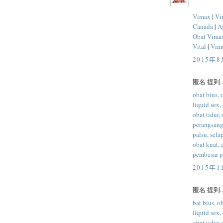
Vimax
|
Vi
Canada
|
A
Obat Vima
Vital
|
Vima
2015年8
匿名 提到..
obat bius, 
liquid sex,
obat tidur,
perangsang 
palsu, sela
obat kuat, 
pembesar p
2015年1
匿名 提到..
bat bius, ob
liquid sex,
obat tidur,