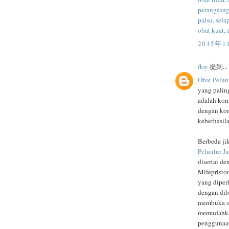
perangsang 
palsu, sela
obat kuat, 
2015年1
floy
提到...
Obat Pelun
yang palin
adalah ko
dengan kom
keberhasil
Berbeda ji
Peluntur J
disertai de
Mifepristo
yang diper
dengan dib
membuka se
memudahkan
penggunaan