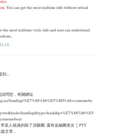
urce
.
ton
. You can get the most realtime info without reload
the most realtime visits info and user can understand
website.
1:19
到...
想請問您，有關網址
tetag.us/llamllap/%E7%88%86%E5%8D%A6+comomobe
ang=tw&hash=llamllap&type=hash&p=%E7%88%86%E5
comomobear
] 李某人搞過的除了演藝圈..還有金融圈美女 │ PTT
」這篇文章，