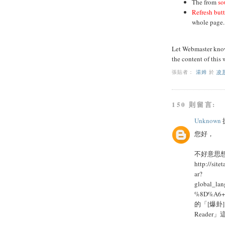
The from
so
Refresh but
whole page.
Let Webmaster know 
the content of this 
張貼者：
湯姆
於
凌晨
150 則留言:
Unknown
提
您好，
不好意思
http://si
ar?
global_l
%8D%A6+
的「[爆卦
Reader