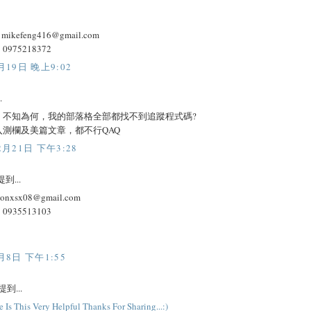
：
mikefeng416@gmail.com
975218372
月19日 晚上9:02
.
，不知為何，我的部落格全部都找不到追蹤程式碼?
入測欄及美篇文章，都不行QAQ
2月21日 下午3:28
到...
onxsx08@gmail.com
935513103
月8日 下午1:55
提到...
e
I
s
T
h
i
s
V
e
r
y
H
e
l
p
f
u
l
T
h
a
n
k
s
F
o
r
S
h
a
r
i
n
g
.
.
.
:)