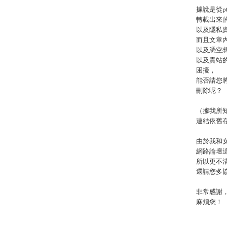
據說是從p
轉載出來
以及隱私
而且文章
以及憑空
以及貴站
困擾，
能否請您
刪除呢？
（據我所知
連結依舊
由於我和女
網路論壇
所以更不
還請您多
非常感謝
麻煩您！