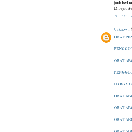
jauh berku
Misoprostol
2015年1
Unknown
提
OBAT PE
PENGGU
OBAT AB
PENGGU
HARGA O
OBAT AB
OBAT AB
OBAT AB
OBAT AB