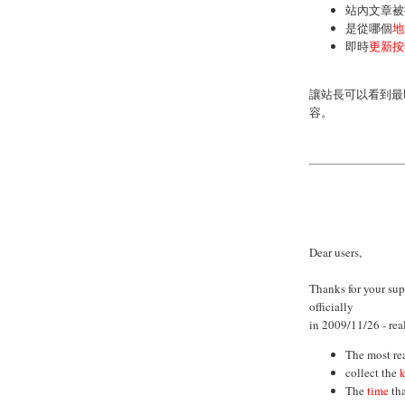
站內文章被
是從哪個
地
即時
更新按
讓站長可以看到最
容。
Dear users,
Thanks for your su
officially
in 2009/11/26 - real
The most re
collect the
The
time
tha