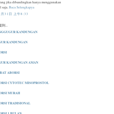
rang jika dibandingkan hanya menggunakan
 saja.
Baca Selengkapya
2月31日 上午8:33
到...
NGGUGUR KANDUNGAN
GUR KANDUNGAN
ORSI
GUR KANDUNGAN AMAN
BAT ABORSI
ORSI CYTOTEC MISOPROSTOL
ORSI MURAH
ORSI TRADISIONAL
ORSI 1 BULAN