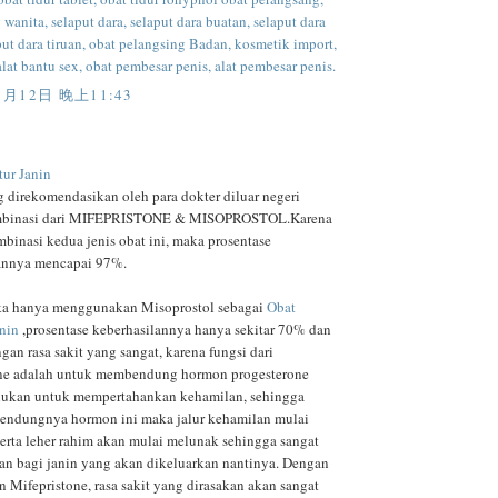
wanita, selaput dara, selaput dara buatan, selaput dara
put dara tiruan, obat pelangsing Badan, kosmetik import,
alat bantu sex, obat pembesar penis, alat pembesar penis.
1月12日 晚上11:43
tur Janin
g direkomendasikan oleh para dokter diluar negeri
mbinasi dari MIFEPRISTONE & MISOPROSTOL.Karena
binasi kedua jenis obat ini, maka prosentase
annya mencapai 97%.
ka hanya menggunakan Misoprostol sebagai
Obat
anin
,prosentase keberhasilannya hanya sekitar 70% dan
ngan rasa sakit yang sangat, karena fungsi dari
ne adalah untuk membendung hormon progesterone
lukan untuk mempertahankan kehamilan, sehingga
endungnya hormon ini maka jalur kehamilan mulai
rta leher rahim akan mulai melunak sehingga sangat
 bagi janin yang akan dikeluarkan nantinya. Dengan
 Mifepristone, rasa sakit yang dirasakan akan sangat