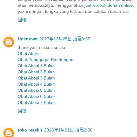
atau membuatnya, menggunakan
jual lempok durian online
,
yakni dengan tungku yang terbuat dari cetakan tanah liat.
回覆
Unknown
2017年12月25日 凌晨3:55
thank you, sukses selalu
Obat Aborsi
Obat Penggugur Kandungan
Obat Abosi 1 Bulan
Obat Abosi 2 Bulan
Obat Abosi 3 Bulan
Obat Abosi 4 Bulan
Obat Abosi 5 Bulan
Obat Abosi 6 Bulan
Obat Abosi 7 Bulan
回覆
toko maelin
2018年1月21日 凌晨2:56