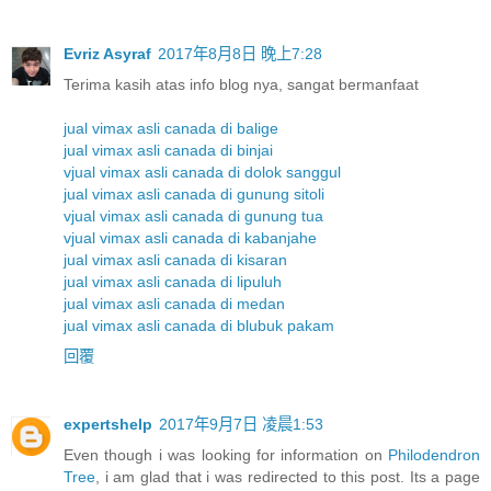
Evriz Asyraf
2017年8月8日 晚上7:28
Terima kasih atas info blog nya, sangat bermanfaat
jual vimax asli canada di balige
jual vimax asli canada di binjai
vjual vimax asli canada di dolok sanggul
jual vimax asli canada di gunung sitoli
vjual vimax asli canada di gunung tua
vjual vimax asli canada di kabanjahe
jual vimax asli canada di kisaran
jual vimax asli canada di lipuluh
jual vimax asli canada di medan
jual vimax asli canada di blubuk pakam
回覆
expertshelp
2017年9月7日 凌晨1:53
Even though i was looking for information on
Philodendron
Tree
, i am glad that i was redirected to this post. Its a page