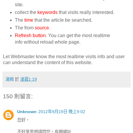
site.
collect the
keywords
that visits really interested.
The
time
that the article be searched.
The from
source
.
Refresh button
. You can get the most realtime
info without reload whole page.
Let Webmaster know the most realtime visits info and user
can understand the content of this website.
湯姆
於
凌晨1:19
150 則留言:
Unknown
2012年9月19日 晚上9:02
您好，
不好意思想請問您，有關網址