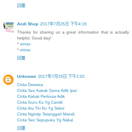
回覆
Andi Shop
2017年7月25日 下午4:19
Thanks for sharing us a great information that is actually
helpful. Good day!
*
vimax
*
vimax
回覆
Unknown
2017年7月29日 下午2:02
Cirita Dewasa
Cirita Sex Kakak Sama Adik Ipar
Cirita Kakak Perkosa Adik
Cirita Guru Ku Yg Cantik
Cirita Ibu Tiri Ku Yg Seksi
Cirita Ngintip Tetanggah Mandi
Cirita Sex Sepupuku Yg Nakal
回覆