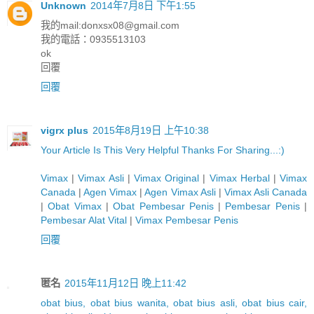
Unknown
2014年7月8日 下午1:55
我的mail:
donxsx08@gmail.com
我的電話：0935513103
ok
回覆
回覆
vigrx plus
2015年8月19日 上午10:38
Y
o
u
r
A
r
t
i
c
l
e
I
s
T
h
i
s
V
e
r
y
H
e
l
p
f
u
l
T
h
a
n
k
s
F
o
r
S
h
a
r
i
n
g
.
.
.
:)
Vimax
|
Vimax Asli
|
Vimax Original
|
Vimax Herbal
|
Vimax
Canada
|
Agen Vimax
|
Agen Vimax Asli
|
Vimax Asli Canada
|
Obat Vimax
|
Obat Pembesar Penis
|
Pembesar Penis
|
Pembesar Alat Vital
|
Vimax Pembesar Penis
回覆
匿名
2015年11月12日 晚上11:42
obat bius, obat bius wanita, obat bius asli, obat bius cair,