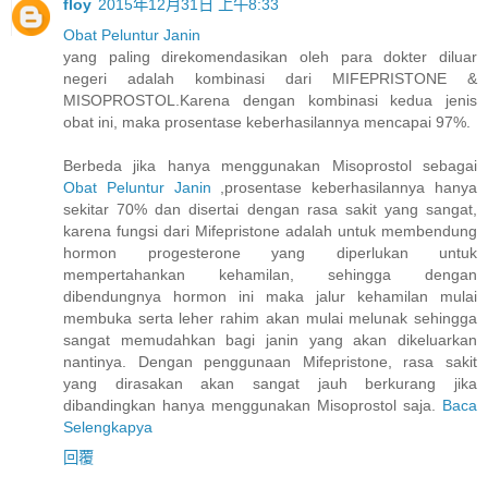
floy
2015年12月31日 上午8:33
Obat Peluntur Janin
yang paling direkomendasikan oleh para dokter diluar
negeri adalah kombinasi dari MIFEPRISTONE &
MISOPROSTOL.Karena dengan kombinasi kedua jenis
obat ini, maka prosentase keberhasilannya mencapai 97%.
Berbeda jika hanya menggunakan Misoprostol sebagai
Obat Peluntur Janin
,prosentase keberhasilannya hanya
sekitar 70% dan disertai dengan rasa sakit yang sangat,
karena fungsi dari Mifepristone adalah untuk membendung
hormon progesterone yang diperlukan untuk
mempertahankan kehamilan, sehingga dengan
dibendungnya hormon ini maka jalur kehamilan mulai
membuka serta leher rahim akan mulai melunak sehingga
sangat memudahkan bagi janin yang akan dikeluarkan
nantinya. Dengan penggunaan Mifepristone, rasa sakit
yang dirasakan akan sangat jauh berkurang jika
dibandingkan hanya menggunakan Misoprostol saja.
Baca
Selengkapya
回覆