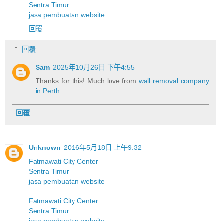
Sentra Timur
jasa pembuatan website
回覆
回覆
Sam
2025年10月26日 下午4:55
Thanks for this! Much love from
wall removal company
in Perth
回覆
Unknown
2016年5月18日 上午9:32
Fatmawati City Center
Sentra Timur
jasa pembuatan website
Fatmawati City Center
Sentra Timur
jasa pembuatan website