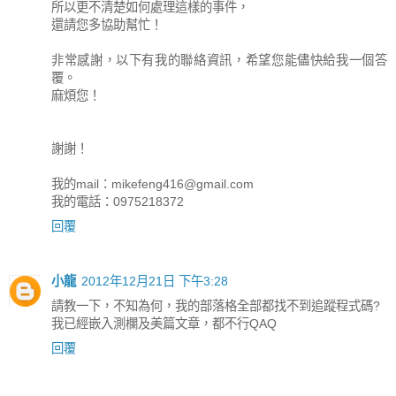
所以更不清楚如何處理這樣的事件，
還請您多協助幫忙！
非常感謝，以下有我的聯絡資訊，希望您能儘快給我一個答
覆。
麻煩您！
謝謝！
我的mail：
mikefeng416@gmail.com
我的電話：0975218372
回覆
小龍
2012年12月21日 下午3:28
請教一下，不知為何，我的部落格全部都找不到追蹤程式碼?
我已經嵌入測欄及美篇文章，都不行QAQ
回覆