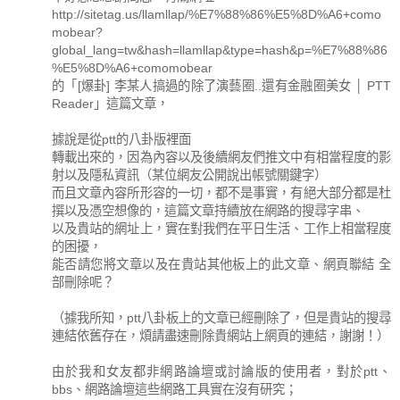
http://sitetag.us/llamllap/%E7%88%86%E5%8D%A6+como
mobear?
global_lang=tw&hash=llamllap&type=hash&p=%E7%88%86
%E5%8D%A6+comomobear
的「[爆卦] 李某人搞過的除了演藝圈..還有金融圈美女 │ PTT
Reader」這篇文章，
據說是從ptt的八卦版裡面
轉載出來的，因為內容以及後續網友們推文中有相當程度的影
射以及隱私資訊（某位網友公開說出帳號關鍵字）
而且文章內容所形容的一切，都不是事實，有絕大部分都是杜
撰以及憑空想像的，這篇文章持續放在網路的搜尋字串、
以及貴站的網址上，實在對我們在平日生活、工作上相當程度
的困擾，
能否請您將文章以及在貴站其他板上的此文章、網頁聯結 全
部刪除呢？
（據我所知，ptt八卦板上的文章已經刪除了，但是貴站的搜尋
連結依舊存在，煩請盡速刪除貴網站上網頁的連結，謝謝！）
由於我和女友都非網路論壇或討論版的使用者，對於ptt、
bbs、網路論壇這些網路工具實在沒有研究；