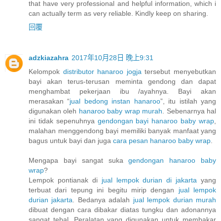
that have very professional and helpful information, which i
can actually term as very reliable. Kindly keep on sharing.
回覆
adzkiazahra
2017年10月28日 晚上9:31
Kelompok
distributor hanaroo jogja
tersebut menyebutkan
bayi akan terus-terusan meminta gendong dan dapat
menghambat pekerjaan ibu /ayahnya. Bayi akan
merasakan “
jual bedong instan hanaroo
”, itu istilah yang
digunakan oleh
hanaroo baby wrap murah
. Sebenarnya hal
ini tidak sepenuhnya
gendongan bayi hanaroo baby wrap
,
malahan menggendong bayi memiliki banyak manfaat yang
bagus untuk bayi dan juga
cara pesan hanaroo baby wrap
.
Mengapa bayi sangat suka
gendongan hanaroo baby
wrap
?
Lempok pontianak di
jual lempok durian di jakarta
yang
terbuat dari tepung ini begitu mirip dengan
jual lempok
durian jakarta
. Bedanya adalah
jual lempok durian murah
dibuat dengan cara dibakar diatas tungku dan adonannya
sangat tebal. Peralatan yang digunakan untuk membakar