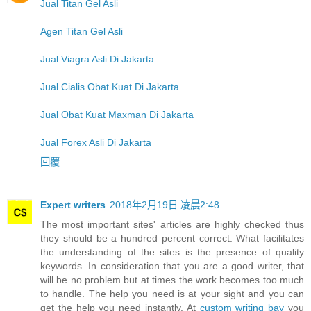
Jual Titan Gel Asli
Agen Titan Gel Asli
Jual Viagra Asli Di Jakarta
Jual Cialis Obat Kuat Di Jakarta
Jual Obat Kuat Maxman Di Jakarta
Jual Forex Asli Di Jakarta
回覆
Expert writers
2018年2月19日 凌晨2:48
The most important sites' articles are highly checked thus
they should be a hundred percent correct. What facilitates
the understanding of the sites is the presence of quality
keywords. In consideration that you are a good writer, that
will be no problem but at times the work becomes too much
to handle. The help you need is at your sight and you can
get the help you need instantly. At
custom writing bay
you