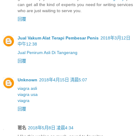
can get all the kind of experts you need for writing services
who are just waiting to serve you.
回覆
Jual Vakum Alat Terapi Pembesar Penis
2018年3月12日
中午12:38
Jual Penirum Asli Di Tangerang
回覆
Unknown
2018年4月15日 清晨5:07
viagra asli
viagra usa
viagra
回覆
匿名
2018年5月8日 凌晨4:34