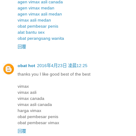
agen vimax asli canada
agen vimax medan
agen vimax asli medan
vimax asli medan
obat pembesar penis
alat bantu sex
obat perangsang wanita
回覆
obat hot
2016年4月23日 凌晨12:25
thanks you I like good best of the best
vimax
vimax asli
vimax canada
vimax asli canada
harga vimax
obat pembesar penis
obat pembesar vimax
回覆