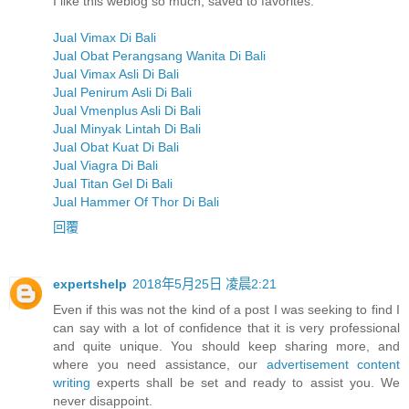
I like this weblog so much, saved to favorites.
Jual Vimax Di Bali
Jual Obat Perangsang Wanita Di Bali
Jual Vimax Asli Di Bali
Jual Penirum Asli Di Bali
Jual Vmenplus Asli Di Bali
Jual Minyak Lintah Di Bali
Jual Obat Kuat Di Bali
Jual Viagra Di Bali
Jual Titan Gel Di Bali
Jual Hammer Of Thor Di Bali
回覆
expertshelp
2018年5月25日 凌晨2:21
Even if this was not the kind of a post I was seeking to find I
can say with a lot of confidence that it is very professional
and quite unique. You should keep sharing more, and
where you need assistance, our
advertisement content
writing
experts shall be set and ready to assist you. We
never disappoint.