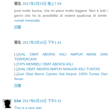
匿名
2017年2月23日 晚上7:59
post molto buona, che mi piace molto leggere. Non è tutti i
giorni che ho la possibilità di vedere qualcosa di simile.
rumah minimalis
回覆
匿名
2017年3月16日 下午1:41
[-]
JUAL OBAT ABORSI ASLI AMPUH AMAN DAN
TERPERCAYA
[-]
TIPS MEMBELI OBAT ABORSI ASLI
[-]
JUAL OBAT ABORSI AMPUH MANJUR ASLI TUNTAS
[-]
Jual Obat Aborsi Cytotec Asli Ampuh 100% Tuntas Dan
Aman
回覆
ESA
2017年6月19日 下午5:31
This is a nice site!