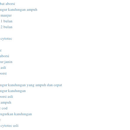
bat aborsi
gugur kandungan ampuh
i manjur
 1 bulan
 2 bulan
 cytotec
ec
aborsi
ur janin
 asli
borsi
i
gugur kandungan yang ampuh dan cepat
gugur kandungan
orsi asli
i ampuh
c cod
gugurkan kandungan
c
 cytotec asli