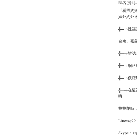
匿名 提到..
『看照約妹
妹外約外
╬═→性
台南、嘉
╬═→雜
╬═→網
╬═→俄
╬═→在這
唷
拉拉即時：li
Line:xq99
Skype：xq