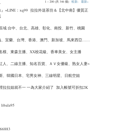
1 – 200 (共 346 個)
較新›
最新»
.
』+LINE：xq99 拉拉外送茶坊＆【北中南】優質正
送
福區域:台中、台北、高雄、彰化、南投、新竹、桃園
義、宜蘭、台灣、香港、澳門、新加坡、馬來西亞……
誌名模、東森主播、XX校花級、香車美女、女主播
路紅人、二線主播、知名百貨、ＡＶ女優級、熟女人妻~
羅斯、韓國日本、宅男女神、三線明星、日航空姐
裡拉拉姐就不一 一為大家介紹了 加入帳號可折扣2K
bala95
66883