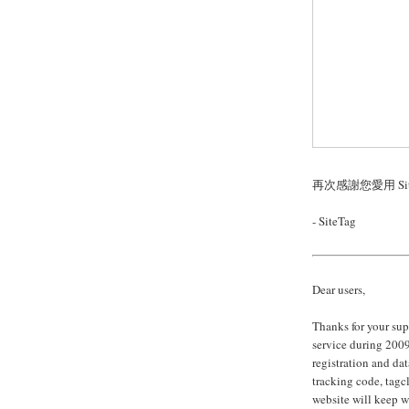
再次感謝您愛用 Sit
- SiteTag
Dear users,
Thanks for your sup
service during 2009
registration and da
tracking code, tagc
website will keep w