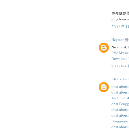
更多妹妹
http://ww
2016年4
Neymar
提到
Nice post, 
Free Musi
Download
2017年6
Klinik Jua
obat aborsi
obat aborsi
Jual obat a
obat Peng
obat abors
obat aborsi
Penggugur
obat aborsi