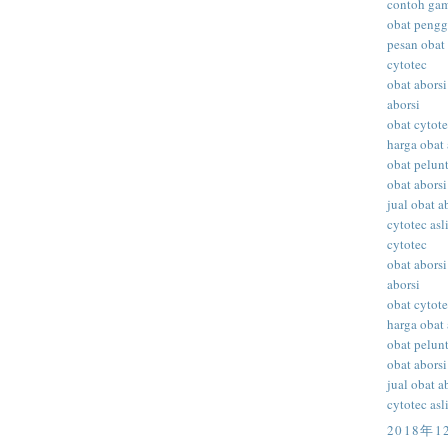
contoh gam
obat peng
pesan obat 
cytotec
obat aborsi
aborsi
obat cytot
harga obat 
obat pelunt
obat aborsi
jual obat a
cytotec asl
cytotec
obat aborsi
aborsi
obat cytot
harga obat 
obat pelunt
obat aborsi
jual obat a
cytotec asl
2018年1