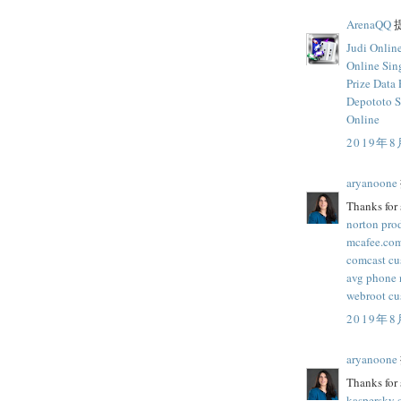
ArenaQQ
提
Judi Onlin
Online Sin
Prize
Data 
Depototo S
Online
2019年8
aryanoone
Thanks for 
norton pro
mcafee.com
comcast cu
avg phone
webroot cu
2019年8
aryanoone
Thanks for 
kaspersky 