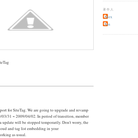
著作人
Alex
Jon
eTag
port for SiteTag. We are going to upgrade and revamp
/03/31 ~ 2009/04/02. In period of transition, member
ta update will be stopped temporarily. Don't worry, the
loud and tag list embedding in your
orking as usual.