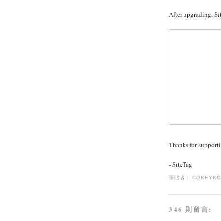
After upgrading, S
Thanks for supporti
- SiteTag
張貼者：
COKEYK
346 則留言: