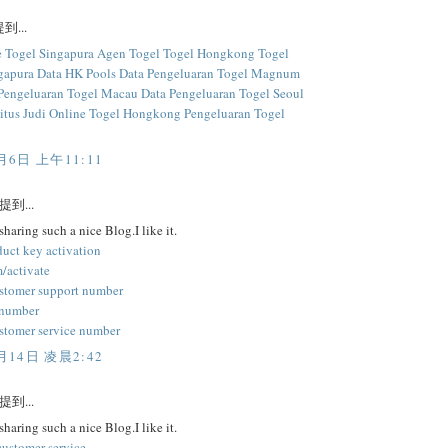
到...
e Togel Singapura
Agen Togel
Togel Hongkong
Togel
gapura
Data HK Pools
Data Pengeluaran Togel Magnum
Pengeluaran Togel Macau
Data Pengeluaran Togel Seoul
itus Judi Online Togel Hongkong
Pengeluaran Togel
月6日 上午11:11
提到...
sharing such a nice Blog.I like it.
duct key activation
/activate
stomer support number
 number
stomer service number
月14日 凌晨2:42
提到...
sharing such a nice Blog.I like it.
customer service