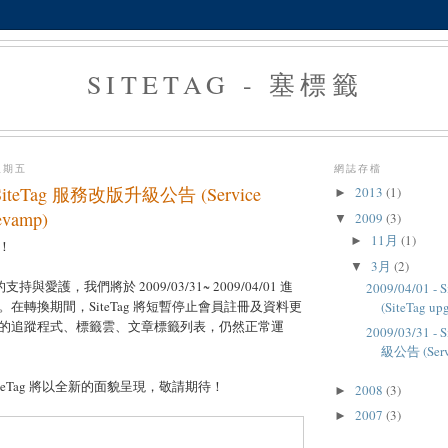
SITETAG - 塞標籤
星期五
網誌存檔
 - SiteTag 服務改版升級公告 (Service
2013
(1)
►
evamp)
2009
(3)
▼
11月
(1)
►
！
3月
(2)
▼
的支持與愛護，我們將於 2009/03/31~ 2009/04/01 進
2009/04/01 
在轉換期間，SiteTag 將短暫停止會員註冊及資料更
(SiteTag upg
的追蹤程式、標籤雲、文章標籤列表，仍然正常運
2009/03/31 
級公告 (Servi
teTag 將以全新的面貌呈現，敬請期待！
2008
(3)
►
2007
(3)
►