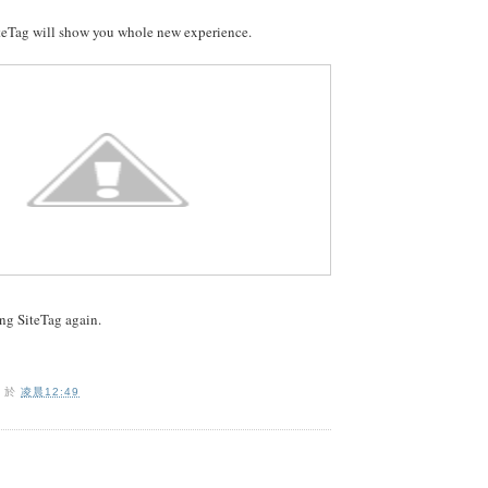
iteTag will show you whole new experience.
ng SiteTag again.
O
於
凌晨12:49