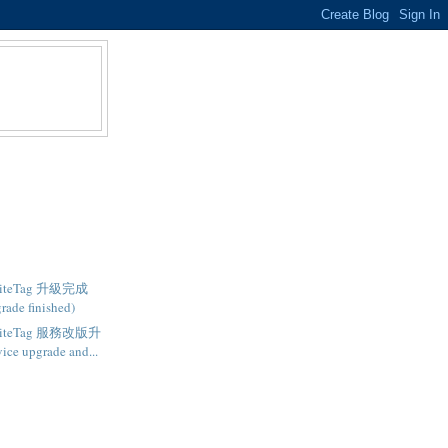
- SiteTag 升級完成
rade finished)
- SiteTag 服務改版升
ce upgrade and...