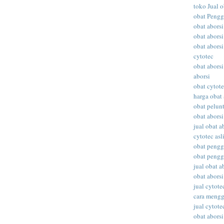
toko Jual o
obat Peng
obat abors
obat aborsi
obat aborsi
cytotec
obat aborsi
aborsi
obat cytot
harga obat 
obat pelunt
obat aborsi
jual obat a
cytotec asl
obat peng
obat peng
jual obat ab
obat abors
jual cytote
cara meng
jual cytote
obat aborsi