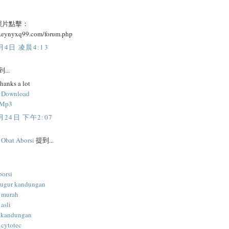
照片點擊：
w.eynyxq99.com/forum.php
月4日 凌晨4:13
...
thanks a lot
c Download
 Mp3
月24日 下午2:07
l Obat Aborsi
提到...
borsi
gugur kandungan
i murah
 asli
 kandungan
 cytotec