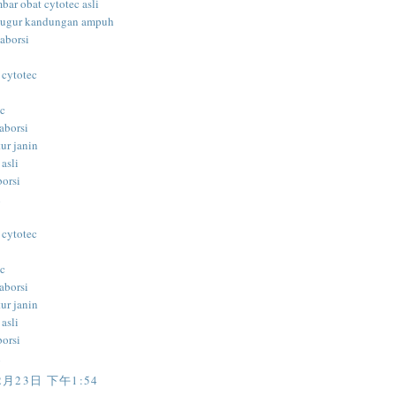
bar obat cytotec asli
gugur kandungan ampuh
aborsi
 cytotec
ec
aborsi
ur janin
 asli
borsi
i
 cytotec
ec
aborsi
ur janin
 asli
borsi
i
2月23日 下午1:54