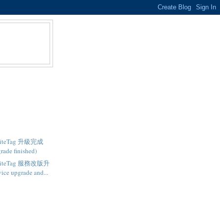
- SiteTag 升級完成
rade finished)
- SiteTag 服務改版升
ce upgrade and...