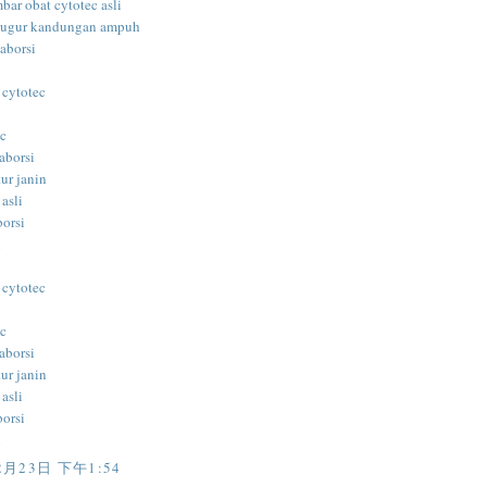
bar obat cytotec asli
gugur kandungan ampuh
aborsi
 cytotec
ec
aborsi
ur janin
 asli
borsi
i
 cytotec
ec
aborsi
ur janin
 asli
borsi
i
2月23日 下午1:54