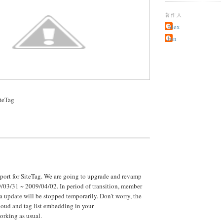
著作人
Alex
Jon
eTag
port for SiteTag. We are going to upgrade and revamp
/03/31 ~ 2009/04/02. In period of transition, member
ta update will be stopped temporarily. Don't worry, the
loud and tag list embedding in your
orking as usual.