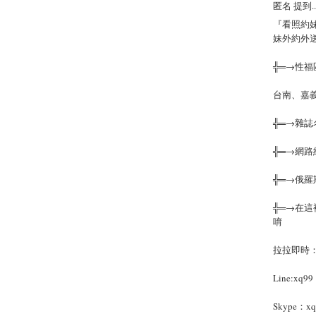
匿名 提到..
『看照約妹
妹外約外
╬═→性
台南、嘉
╬═→雜
╬═→網
╬═→俄
╬═→在這
唷
拉拉即時：li
Line:xq99
Skype：xq