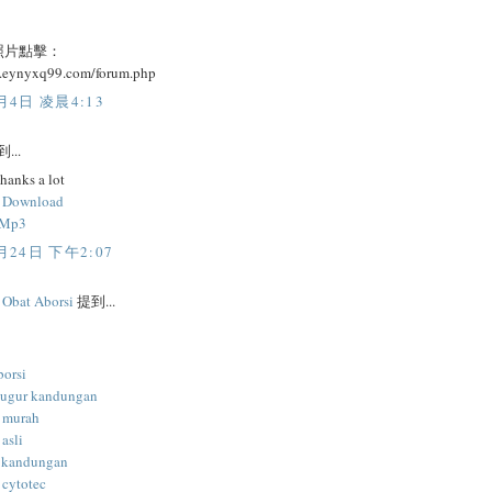
照片點擊：
w.eynyxq99.com/forum.php
月4日 凌晨4:13
...
thanks a lot
c Download
 Mp3
月24日 下午2:07
l Obat Aborsi
提到...
borsi
gugur kandungan
i murah
 asli
 kandungan
 cytotec