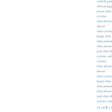
contoh gam
obat peng
pesan obat 
cytotec
obat aborsi
aborsi
obat cytot
harga obat 
obat pelunt
obat aborsi
jual obat a
cytotec asl
cytotec
obat aborsi
aborsi
obat cytot
harga obat 
obat pelunt
obat aborsi
jual obat a
cytotec asl
2018年1