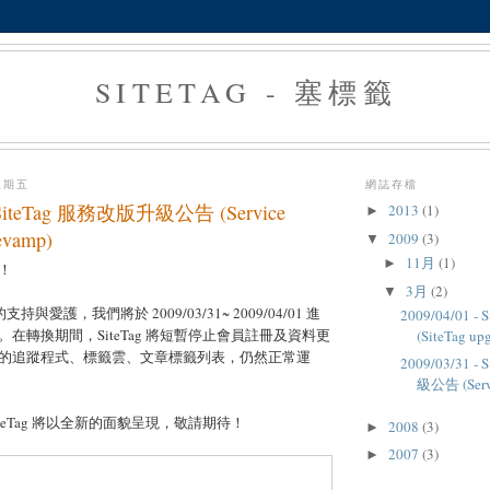
SITETAG - 塞標籤
星期五
網誌存檔
 - SiteTag 服務改版升級公告 (Service
2013
(1)
►
evamp)
2009
(3)
▼
11月
(1)
►
！
3月
(2)
▼
的支持與愛護，我們將於 2009/03/31~ 2009/04/01 進
2009/04/01 
在轉換期間，SiteTag 將短暫停止會員註冊及資料更
(SiteTag upg
的追蹤程式、標籤雲、文章標籤列表，仍然正常運
2009/03/31 
級公告 (Servi
teTag 將以全新的面貌呈現，敬請期待！
2008
(3)
►
2007
(3)
►