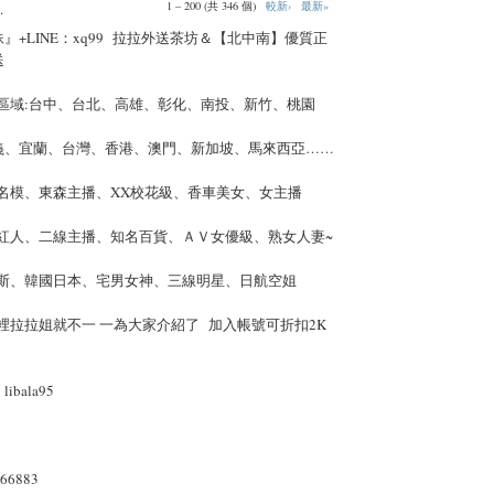
1 – 200 (共 346 個)
較新›
最新»
.
』+LINE：xq99 拉拉外送茶坊＆【北中南】優質正
送
福區域:台中、台北、高雄、彰化、南投、新竹、桃園
義、宜蘭、台灣、香港、澳門、新加坡、馬來西亞……
誌名模、東森主播、XX校花級、香車美女、女主播
路紅人、二線主播、知名百貨、ＡＶ女優級、熟女人妻~
羅斯、韓國日本、宅男女神、三線明星、日航空姐
裡拉拉姐就不一 一為大家介紹了 加入帳號可折扣2K
bala95
66883