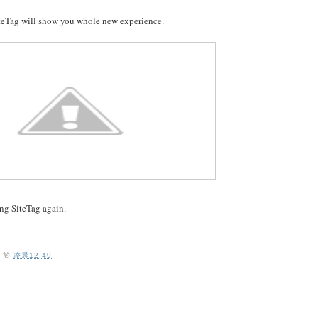
iteTag will show you whole new experience.
ng SiteTag again.
O
於
凌晨12:49