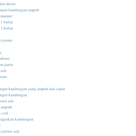
bat aborsi
gugur kandungan ampuh
i manjur
 1 bulan
 2 bulan
 cytotec
ec
aborsi
ur janin
 asli
borsi
i
gugur kandungan yang ampuh dan cepat
gugur kandungan
orsi asli
i ampuh
c cod
gugurkan kandungan
c
 cytotec asli