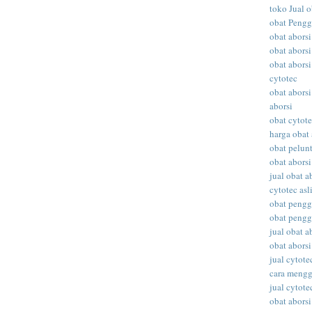
toko Jual o
obat Peng
obat abors
obat aborsi
obat aborsi
cytotec
obat aborsi
aborsi
obat cytot
harga obat 
obat pelunt
obat aborsi
jual obat a
cytotec asl
obat peng
obat peng
jual obat ab
obat abors
jual cytote
cara meng
jual cytote
obat aborsi