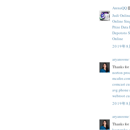
ArenaQQ
提
Judi Onlin
Online Sin
Prize
Data 
Depototo S
Online
2019年8
aryanoone
Thanks for 
norton pro
mcafee.com
comcast cu
avg phone
webroot cu
2019年8
aryanoone
Thanks for 
kaspersky 