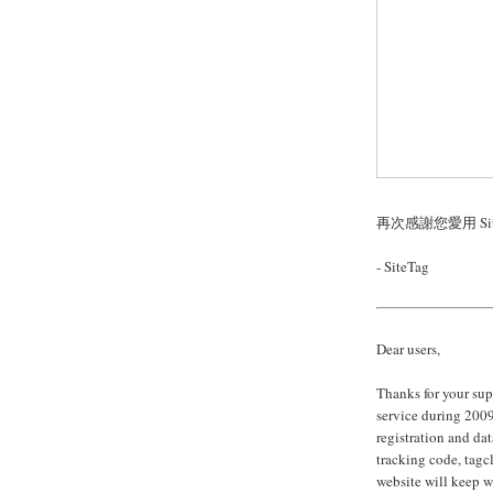
再次感謝您愛用 Sit
- SiteTag
Dear users,
Thanks for your sup
service during 2009
registration and da
tracking code, tagc
website will keep w