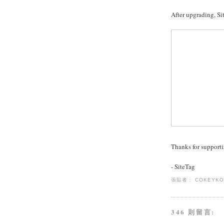
After upgrading, S
Thanks for supporti
- SiteTag
張貼者：
COKEYK
346 則留言: