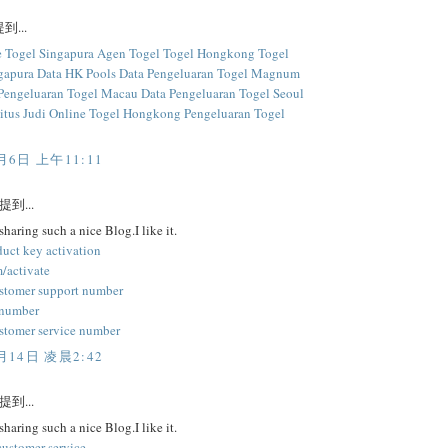
到...
e Togel Singapura
Agen Togel
Togel Hongkong
Togel
gapura
Data HK Pools
Data Pengeluaran Togel Magnum
Pengeluaran Togel Macau
Data Pengeluaran Togel Seoul
itus Judi Online Togel Hongkong
Pengeluaran Togel
月6日 上午11:11
提到...
sharing such a nice Blog.I like it.
duct key activation
/activate
stomer support number
 number
stomer service number
月14日 凌晨2:42
提到...
sharing such a nice Blog.I like it.
customer service