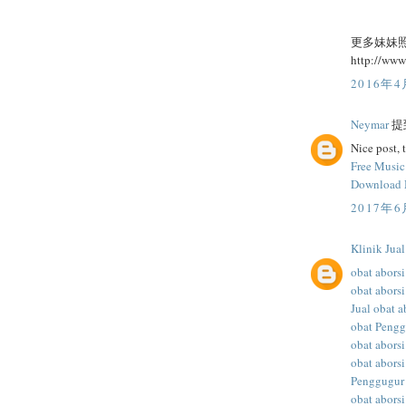
更多妹妹
http://ww
2016年4
Neymar
提到
Nice post, 
Free Musi
Download
2017年6
Klinik Jua
obat aborsi
obat aborsi
Jual obat a
obat Peng
obat abors
obat aborsi
Penggugur
obat aborsi