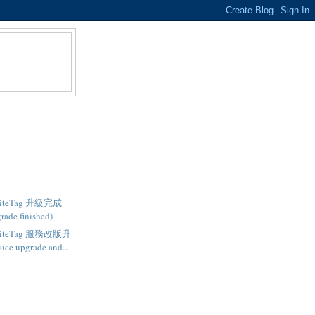
- SiteTag 升級完成
rade finished)
- SiteTag 服務改版升
ce upgrade and...