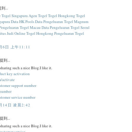
到...
e Togel Singapura
Agen Togel
Togel Hongkong
Togel
gapura
Data HK Pools
Data Pengeluaran Togel Magnum
Pengeluaran Togel Macau
Data Pengeluaran Togel Seoul
itus Judi Online Togel Hongkong
Pengeluaran Togel
月6日 上午11:11
提到...
sharing such a nice Blog.I like it.
duct key activation
/activate
stomer support number
 number
stomer service number
月14日 凌晨2:42
提到...
sharing such a nice Blog.I like it.
customer service