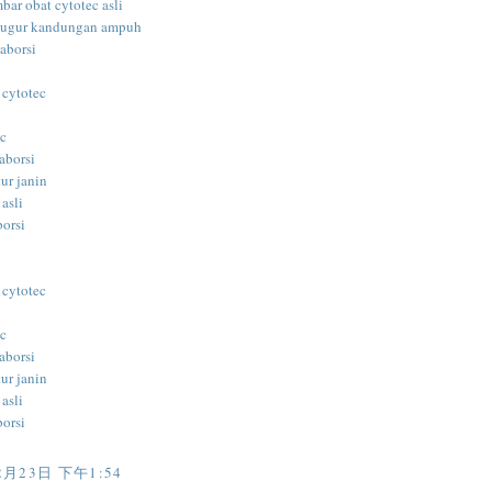
bar obat cytotec asli
gugur kandungan ampuh
aborsi
 cytotec
ec
aborsi
ur janin
 asli
borsi
i
 cytotec
ec
aborsi
ur janin
 asli
borsi
i
2月23日 下午1:54