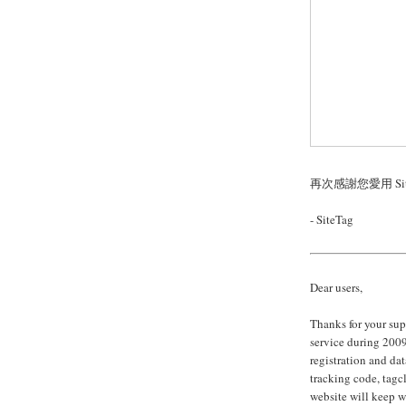
再次感謝您愛用 Sit
- SiteTag
Dear users,
Thanks for your sup
service during 2009
registration and da
tracking code, tagc
website will keep w