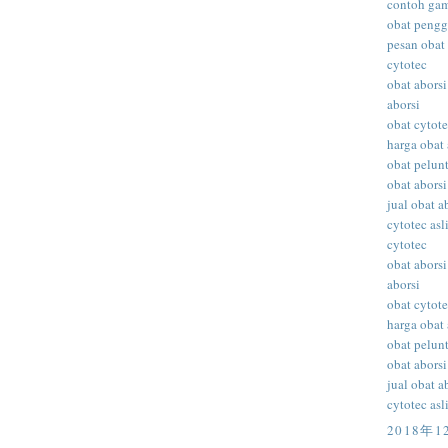
contoh gam
obat peng
pesan obat 
cytotec
obat aborsi
aborsi
obat cytot
harga obat 
obat pelunt
obat aborsi
jual obat a
cytotec asl
cytotec
obat aborsi
aborsi
obat cytot
harga obat 
obat pelunt
obat aborsi
jual obat a
cytotec asl
2018年1