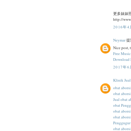
更多妹妹
http://ww
2016年4
Neymar
提到
Nice post, 
Free Musi
Download
2017年6
Klinik Jua
obat aborsi
obat aborsi
Jual obat a
obat Peng
obat abors
obat aborsi
Penggugur
obat aborsi