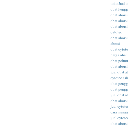
toko Jual o
obat Peng
obat abors
obat aborsi
obat aborsi
cytotec
obat aborsi
aborsi
obat cytot
harga obat 
obat pelunt
obat aborsi
jual obat a
cytotec asl
obat peng
obat peng
jual obat ab
obat abors
jual cytote
cara meng
jual cytote
obat aborsi