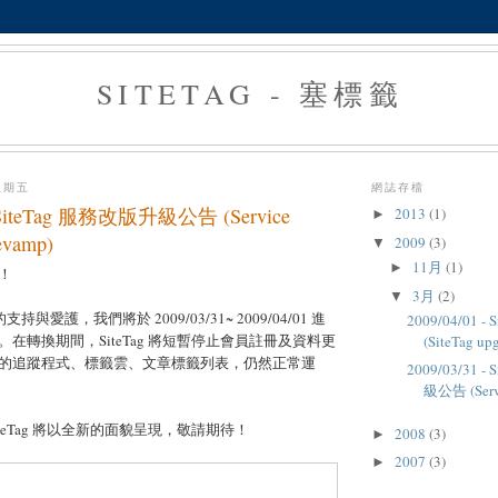
SITETAG - 塞標籤
星期五
網誌存檔
 - SiteTag 服務改版升級公告 (Service
2013
(1)
►
evamp)
2009
(3)
▼
11月
(1)
►
！
3月
(2)
▼
的支持與愛護，我們將於 2009/03/31~ 2009/04/01 進
2009/04/01 
在轉換期間，SiteTag 將短暫停止會員註冊及資料更
(SiteTag upg
的追蹤程式、標籤雲、文章標籤列表，仍然正常運
2009/03/31 
級公告 (Servi
teTag 將以全新的面貌呈現，敬請期待！
2008
(3)
►
2007
(3)
►