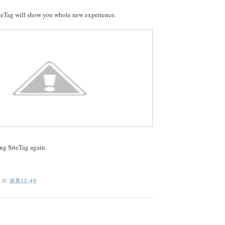
iteTag will show you whole new experience.
ng SiteTag again.
O
於
凌晨12:49