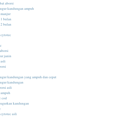
bat aborsi
gugur kandungan ampuh
i manjur
 1 bulan
 2 bulan
 cytotec
ec
aborsi
ur janin
 asli
borsi
i
gugur kandungan yang ampuh dan cepat
gugur kandungan
orsi asli
i ampuh
c cod
gugurkan kandungan
c
 cytotec asli