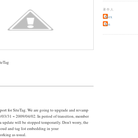
著作人
Alex
Jon
eTag
port for SiteTag. We are going to upgrade and revamp
/03/31 ~ 2009/04/02. In period of transition, member
ta update will be stopped temporarily. Don't worry, the
loud and tag list embedding in your
orking as usual.