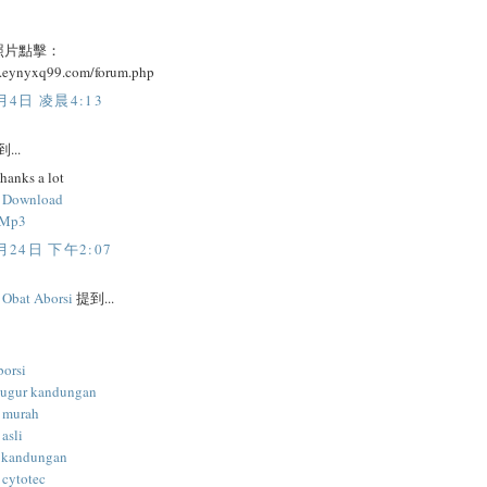
照片點擊：
w.eynyxq99.com/forum.php
月4日 凌晨4:13
...
thanks a lot
c Download
 Mp3
月24日 下午2:07
l Obat Aborsi
提到...
borsi
gugur kandungan
i murah
 asli
 kandungan
 cytotec