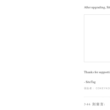
After upgrading, S
Thanks for supporti
- SiteTag
張貼者：
COKEYK
346 則留言: