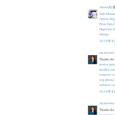
ArenaQQ
提
Judi Onlin
Online Sin
Prize
Data 
Depototo S
Online
2019年8
aryanoone
Thanks for 
norton pro
mcafee.com
comcast cu
avg phone
webroot cu
2019年8
aryanoone
Thanks for 
kaspersky 