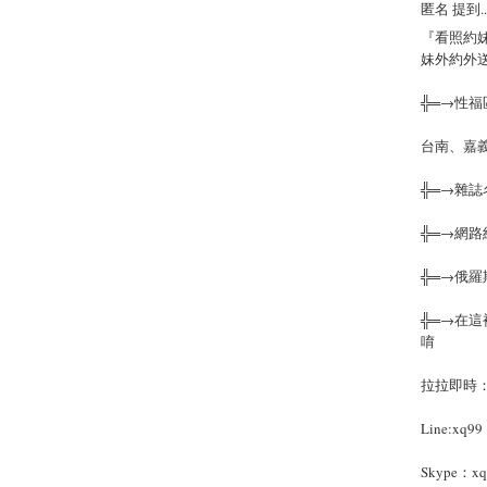
匿名 提到..
『看照約妹
妹外約外
╬═→性
台南、嘉
╬═→雜
╬═→網
╬═→俄
╬═→在這
唷
拉拉即時：li
Line:xq99
Skype：xq