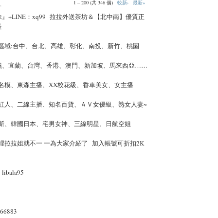
1 – 200 (共 346 個)
較新›
最新»
.
』+LINE：xq99 拉拉外送茶坊＆【北中南】優質正
送
福區域:台中、台北、高雄、彰化、南投、新竹、桃園
義、宜蘭、台灣、香港、澳門、新加坡、馬來西亞……
誌名模、東森主播、XX校花級、香車美女、女主播
路紅人、二線主播、知名百貨、ＡＶ女優級、熟女人妻~
羅斯、韓國日本、宅男女神、三線明星、日航空姐
裡拉拉姐就不一 一為大家介紹了 加入帳號可折扣2K
bala95
66883